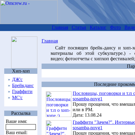
Главная
Статьи
Каталог
Фото
Виде
Главная
Сайт посвящен брейк-дансу и хип-х
материалы об этой субкультуре.) - 
видео; фотоотчеты с хипхоп фестивалей;
Пар
Хип-хоп
»
ДЖ'с
Последние прокомм
»
Брейкданс
»
Граффити
Пословицы, поговорки и т.п о
»
МС'с
sosamba-novg1
Прошу прощения, что вмешалс
или в PM.
Рассылка
Дата:
13.08.24
Ваше имя:
Граффити "Зачем?". Интервью
sosamba-novg1
Ваш email:
Прошу прощения, что вмешалс