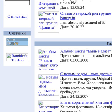
или в PM.
Дата:
13.08.24
Статья о тверской рэп группе
Отписаться
battery in
I am absolutely assured of it.
Дата:
30.10.23
Счетчики
Гл
Альбом Касты "Быль в глаза" 
Презентация нового альбома К
Дата:
03.06.2008
C новым годом... ммм дветыс
Привет всем, друзья. Original
И желает. Вам. Хорошего наст
очень сложно, мы уверены. В
брейк-данс.
Дата:
24.12.2007
Благотворительный хип-хоп фе
Хип-хоп фестиваль. 18 октяб
бесплатный.