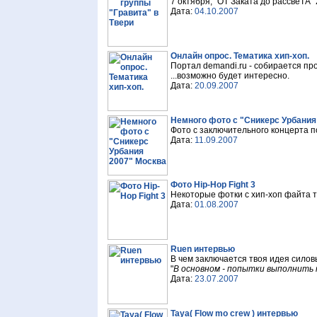
7 октября, "ОТ Заката до рассвеТА" 
Дата:
04.10.2007
Онлайн опрос. Тематика хип-хоп.
Портал demandi.ru - собирается про
...возможно будет интересно.
Дата:
20.09.2007
Немного фото с "Сникерс Урбания
Фото с заключительного концерта по
Дата:
11.09.2007
Фото Hip-Hop Fight 3
Некоторые фотки с хип-хоп файта т
Дата:
01.08.2007
Ruen интервью
В чем заключается твоя идея силов
"
В основном - попытки выполнить 
Дата:
23.07.2007
Taya( Flow mo crew ) интервью