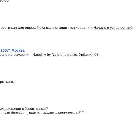
20:00.
вести хип-хоп опрос. Пока все в стадии тестирования.
Начало в конце сентяб
 2007" Москва
сле награждения. Naughty by Nature, LIgalize. Урбания 07.
ретьего.
ых движений в брейк-дансе?
новые движения, так я пытаюсь выразить себя
"...