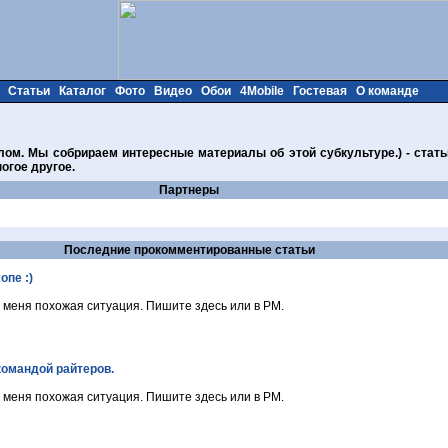
Статьи
Каталог
Фото
Видео
Обои
4Mobile
Гостевая
О команде
ом. Мы собрираем интересные материалы об этой субкультуре.) - стать
огое другое.
Партнеры
Последние прокомментированные статьи
опе :)
 меня похожая ситуация. Пишите здесь или в PM.
командой райтеров.
 меня похожая ситуация. Пишите здесь или в PM.