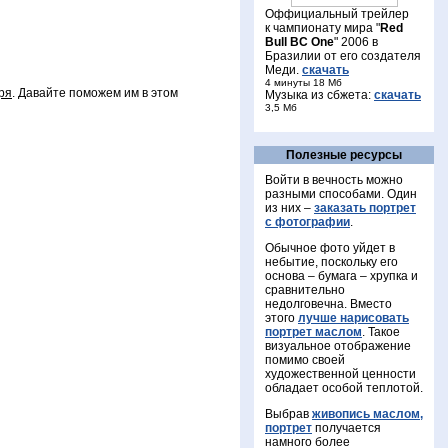
Оффициальный трейлер
к чампионату мира "
Red
Bull BC One
" 2006 в
Бразилии от его создателя
Меди.
скачать
4 минуты 18 Мб
ря
. Давайте поможем им в этом
Музыка из сбжета:
скачать
3,5 Mб
Полезные ресурсы
Войти в вечность можно
разными способами. Один
из них –
заказать портрет
с фотографии
.
Обычное фото уйдет в
небытие, поскольку его
основа – бумага – хрупка и
сравнительно
недолговечна. Вместо
этого
лучше нарисовать
портрет маслом
. Такое
визуальное отображение
помимо своей
художественной ценности
обладает особой теплотой.
Выбрав
живопись маслом,
портрет
получается
намного более