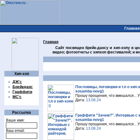
Главная
Главная
Сайт посвящен брейк-дансу и хип-хопу в цел
видео; фотоотчеты с хипхоп фестивалей; и мн
Хип-хоп
»
ДЖ'с
»
Брейкданс
Пословицы, поговорки и т.п о хип-х
sosamba-novg1
»
Граффити
Прошу прощения, что вмешался... У
»
МС'с
Дата:
13.08.24
Рассылка
Граффити "Зачем?". Интервью с 
sosamba-novg1
Ваше имя:
Прошу прощения, что вмешался... У
Дата:
13.08.24
Ваш email: