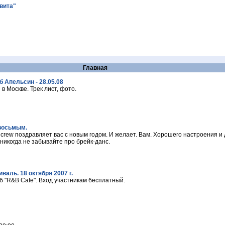
авита"
Главная
 Апельсин - 28.05.08
 Москве. Трек лист, фото.
 восьмым.
s crew поздравляет вас с новым годом. И желает. Вам. Хорошего настроения и 
никогда не забывайте про брейк-данс.
аль. 18 октября 2007 г.
б "R&B Cafe". Вход участникам бесплатный.