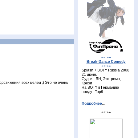
«« »»
Break-Dance Comedy
«« »»
Splash + BOTY Russia 2008
21 июня.
Судьи - ЯН, Экстремо,
достижения всех целей ;) Это не очень
Крези
На BOTY в Германию
поедут Top9.
Подробнее
...
«« »»