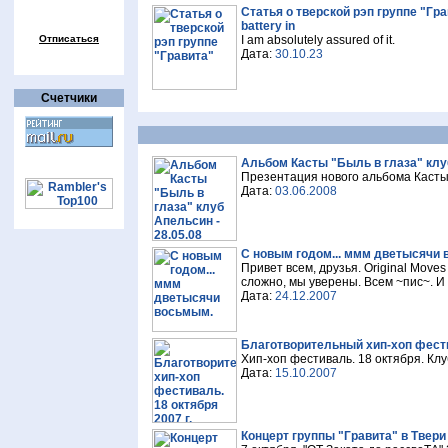
Статья о тверской рэп группе "Гр
battery in
Отписаться
I am absolutely assured of it.
Дата:
30.10.23
Счетчики
Альбом Касты "Быль в глаза" клуб
Презентация нового альбома Касты в
Дата:
03.06.2008
C новым годом... ммм дветысячи
Привет всем, друзья. Original Move
сложно, мы уверены. Всем ~пис~. И 
Дата:
24.12.2007
Благотворительный хип-хоп фестив
Хип-хоп фестиваль. 18 октября. Клу
Дата:
15.10.2007
Концерт группы "Гравита" в Твери