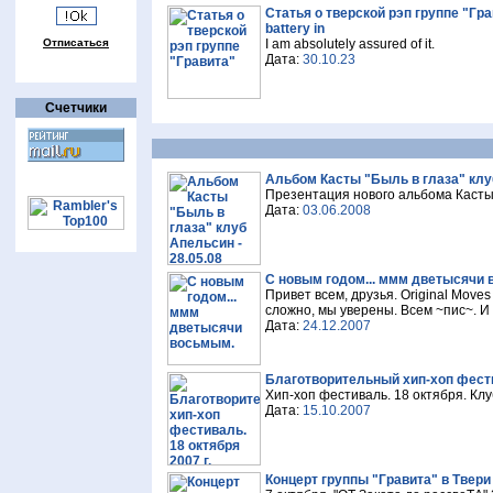
Статья о тверской рэп группе "Гр
battery in
Отписаться
I am absolutely assured of it.
Дата:
30.10.23
Счетчики
Альбом Касты "Быль в глаза" клуб
Презентация нового альбома Касты в
Дата:
03.06.2008
C новым годом... ммм дветысячи
Привет всем, друзья. Original Move
сложно, мы уверены. Всем ~пис~. И 
Дата:
24.12.2007
Благотворительный хип-хоп фестив
Хип-хоп фестиваль. 18 октября. Клу
Дата:
15.10.2007
Концерт группы "Гравита" в Твери