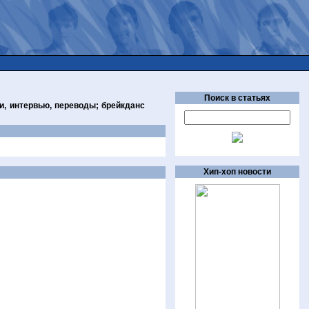
Поиск в статьях
и, интервью, переводы; брейкданс
Хип-хоп новости