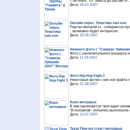
7 октября, "ОТ Заката до рассвеТА" 
Дата:
04.10.2007
Онлайн опрос. Тематика хип-хоп.
Портал demandi.ru - собирается про
...возможно будет интересно.
Дата:
20.09.2007
Немного фото с "Сникерс Урбания
Фото с заключительного концерта по
Дата:
11.09.2007
Фото Hip-Hop Fight 3
Некоторые фотки с хип-хоп файта т
Дата:
01.08.2007
Ruen интервью
В чем заключается твоя идея силов
"
В основном - попытки выполнить 
Дата:
23.07.2007
Taya( Flow mo crew ) интервью