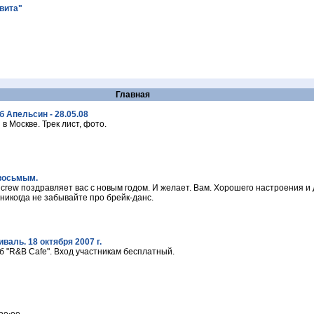
авита"
Главная
 Апельсин - 28.05.08
 Москве. Трек лист, фото.
 восьмым.
s crew поздравляет вас с новым годом. И желает. Вам. Хорошего настроения и 
никогда не забывайте про брейк-данс.
аль. 18 октября 2007 г.
б "R&B Cafe". Вход участникам бесплатный.