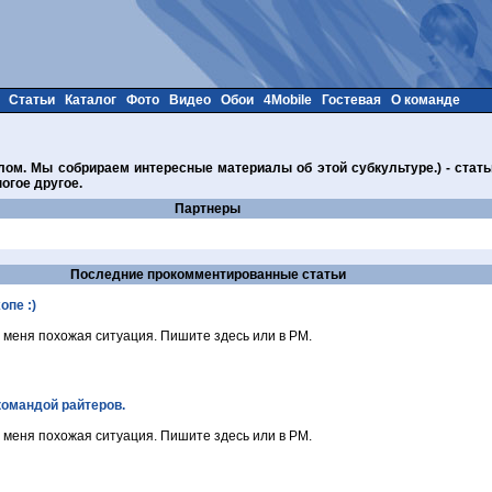
Статьи
Каталог
Фото
Видео
Обои
4Mobile
Гостевая
О команде
ом. Мы собрираем интересные материалы об этой субкультуре.) - стать
огое другое.
Партнеры
Последние прокомментированные статьи
опе :)
 меня похожая ситуация. Пишите здесь или в PM.
командой райтеров.
 меня похожая ситуация. Пишите здесь или в PM.