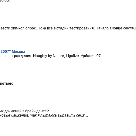
20:00.
вести хип-хоп опрос. Пока все в стадии тестирования.
Начало в конце сентяб
 2007" Москва
сле награждения. Naughty by Nature, LIgalize. Урбания 07.
ретьего.
ых движений в брейк-дансе?
новые движения, так я пытаюсь выразить себя
"...