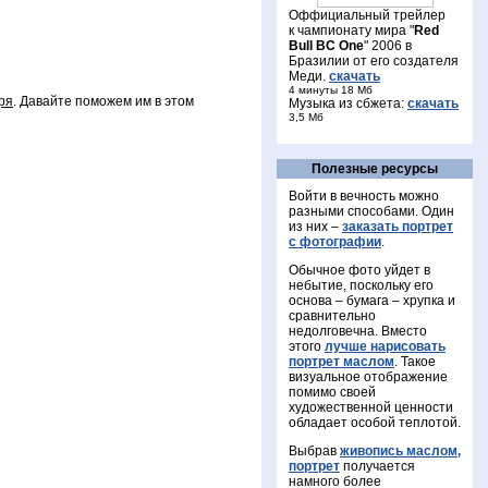
Оффициальный трейлер
к чампионату мира "
Red
Bull BC One
" 2006 в
Бразилии от его создателя
Меди.
скачать
4 минуты 18 Мб
ря
. Давайте поможем им в этом
Музыка из сбжета:
скачать
3,5 Mб
Полезные ресурсы
Войти в вечность можно
разными способами. Один
из них –
заказать портрет
с фотографии
.
Обычное фото уйдет в
небытие, поскольку его
основа – бумага – хрупка и
сравнительно
недолговечна. Вместо
этого
лучше нарисовать
портрет маслом
. Такое
визуальное отображение
помимо своей
художественной ценности
обладает особой теплотой.
Выбрав
живопись маслом,
портрет
получается
намного более