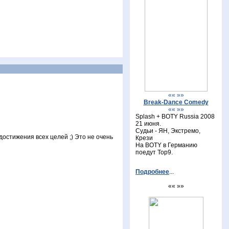
«« »»
Break-Dance Comedy
«« »»
Splash + BOTY Russia 2008
21 июня.
Судьи - ЯН, Экстремо,
достижения всех целей ;) Это не очень
Крези
На BOTY в Германию
поедут Top9.
Подробнее
...
«« »»