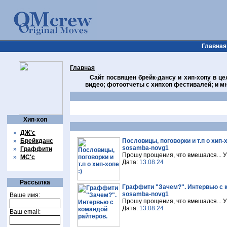
Главная
Главная
Сайт посвящен брейк-дансу и хип-хопу в цел
видео; фотоотчеты с хипхоп фестивалей; и мн
Хип-хоп
»
ДЖ'с
»
Брейкданс
Пословицы, поговорки и т.п о хип-х
sosamba-novg1
»
Граффити
Прошу прощения, что вмешался... У
»
МС'с
Дата:
13.08.24
Рассылка
Граффити "Зачем?". Интервью с 
sosamba-novg1
Ваше имя:
Прошу прощения, что вмешался... У
Дата:
13.08.24
Ваш email: