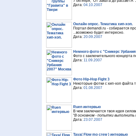
7 октября, "ОТ Заката до рассвеТА" 
Дата:
04.10.2007
Онлайн опрос. Тематика хип-хоп.
Портал demandi.ru - собирается про
...возможно будет интересно.
Дата:
20.09.2007
Немного фото с "Сникерс Урбания
Фото с заключительного концерта по
Дата:
11.09.2007
Фото Hip-Hop Fight 3
Некоторые фотки с хип-хоп файта т
Дата:
01.08.2007
Ruen интервью
В чем заключается твоя идея силов
"
В основном - попытки выполнить 
Дата:
23.07.2007
Taya( Flow mo crew ) интервью