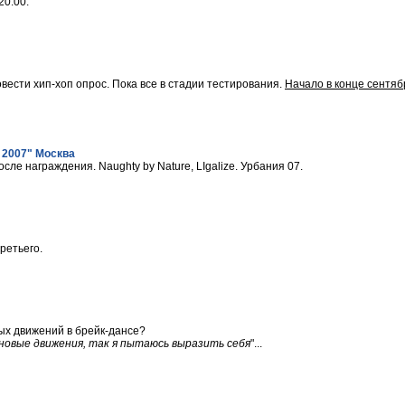
20:00.
вести хип-хоп опрос. Пока все в стадии тестирования.
Начало в конце сентяб
 2007" Москва
сле награждения. Naughty by Nature, LIgalize. Урбания 07.
ретьего.
ых движений в брейк-дансе?
новые движения, так я пытаюсь выразить себя
"...