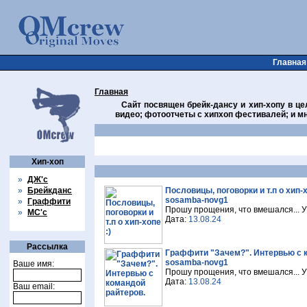
Главная
Главная
Сайт посвящен брейк-дансу и хип-хопу в цел
видео; фотоотчеты с хипхоп фестивалей; и мн
Хип-хоп
»
ДЖ'с
»
Брейкданс
Пословицы, поговорки и т.п о хип-х
sosamba-novg1
»
Граффити
Прошу прощения, что вмешался... У
»
МС'с
Дата:
13.08.24
Рассылка
Граффити "Зачем?". Интервью с 
sosamba-novg1
Ваше имя:
Прошу прощения, что вмешался... У
Дата:
13.08.24
Ваш email: