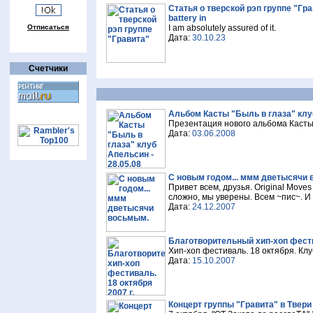
Статья о тверской рэп группе "Гр
battery in
Отписаться
I am absolutely assured of it.
Дата:
30.10.23
Счетчики
Альбом Касты "Быль в глаза" клуб
Презентация нового альбома Касты в
Дата:
03.06.2008
C новым годом... ммм дветысячи
Привет всем, друзья. Original Move
сложно, мы уверены. Всем ~пис~. И 
Дата:
24.12.2007
Благотворительный хип-хоп фестив
Хип-хоп фестиваль. 18 октября. Клу
Дата:
15.10.2007
Концерт группы "Гравита" в Твери