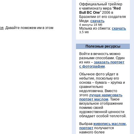
Оффициальный трейлер
к чампионату мира "
Red
Bull BC One
" 2006 в
Бразилии от его создателя
Меди.
скачать
4 минуты 18 Мб
ря
. Давайте поможем им в этом
Музыка из сбжета:
скачать
3,5 Mб
Полезные ресурсы
Войти в вечность можно
разными способами. Один
из них –
заказать портрет
с фотографии
.
Обычное фото уйдет в
небытие, поскольку его
основа – бумага – хрупка и
сравнительно
недолговечна. Вместо
этого
лучше нарисовать
портрет маслом
. Такое
визуальное отображение
помимо своей
художественной ценности
обладает особой теплотой.
Выбрав
живопись маслом,
портрет
получается
намного более