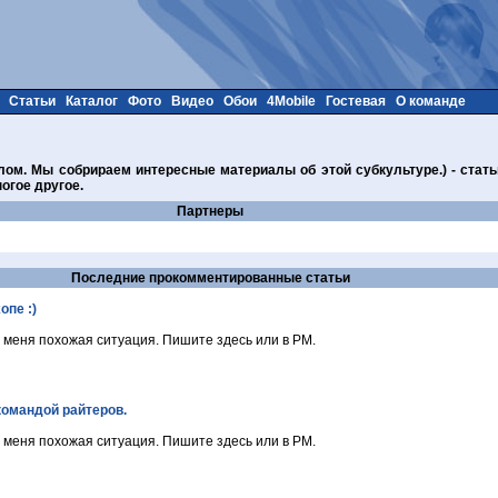
Статьи
Каталог
Фото
Видео
Обои
4Mobile
Гостевая
О команде
ом. Мы собрираем интересные материалы об этой субкультуре.) - стать
огое другое.
Партнеры
Последние прокомментированные статьи
опе :)
 меня похожая ситуация. Пишите здесь или в PM.
командой райтеров.
 меня похожая ситуация. Пишите здесь или в PM.