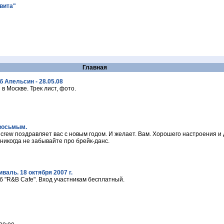
авита"
Главная
 Апельсин - 28.05.08
 Москве. Трек лист, фото.
 восьмым.
s crew поздравляет вас с новым годом. И желает. Вам. Хорошего настроения и 
никогда не забывайте про брейк-данс.
аль. 18 октября 2007 г.
б "R&B Cafe". Вход участникам бесплатный.