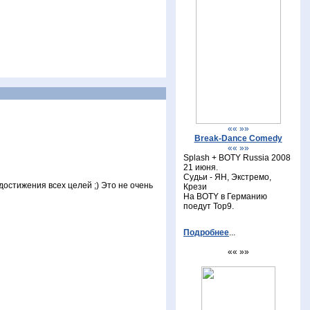
«« »»
Break-Dance Comedy
«« »»
Splash + BOTY Russia 2008
21 июня.
Судьи - ЯН, Экстремо,
достижения всех целей ;) Это не очень
Крези
На BOTY в Германию
поедут Top9.
Подробнее
...
«« »»