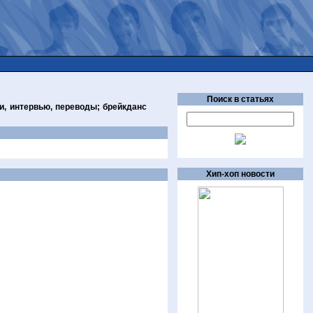
Поиск в статьях
и, интервью, переводы; брейкданс
Хип-хоп новости