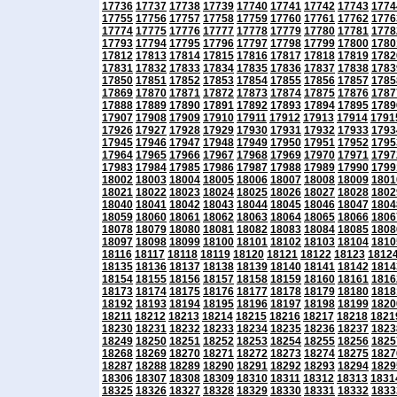
17736
17737
17738
17739
17740
17741
17742
17743
1774
17755
17756
17757
17758
17759
17760
17761
17762
1776
17774
17775
17776
17777
17778
17779
17780
17781
1778
17793
17794
17795
17796
17797
17798
17799
17800
1780
17812
17813
17814
17815
17816
17817
17818
17819
1782
17831
17832
17833
17834
17835
17836
17837
17838
1783
17850
17851
17852
17853
17854
17855
17856
17857
1785
17869
17870
17871
17872
17873
17874
17875
17876
1787
17888
17889
17890
17891
17892
17893
17894
17895
1789
17907
17908
17909
17910
17911
17912
17913
17914
1791
17926
17927
17928
17929
17930
17931
17932
17933
1793
17945
17946
17947
17948
17949
17950
17951
17952
1795
17964
17965
17966
17967
17968
17969
17970
17971
1797
17983
17984
17985
17986
17987
17988
17989
17990
1799
18002
18003
18004
18005
18006
18007
18008
18009
1801
18021
18022
18023
18024
18025
18026
18027
18028
1802
18040
18041
18042
18043
18044
18045
18046
18047
1804
18059
18060
18061
18062
18063
18064
18065
18066
1806
18078
18079
18080
18081
18082
18083
18084
18085
1808
18097
18098
18099
18100
18101
18102
18103
18104
1810
18116
18117
18118
18119
18120
18121
18122
18123
1812
18135
18136
18137
18138
18139
18140
18141
18142
1814
18154
18155
18156
18157
18158
18159
18160
18161
1816
18173
18174
18175
18176
18177
18178
18179
18180
1818
18192
18193
18194
18195
18196
18197
18198
18199
1820
18211
18212
18213
18214
18215
18216
18217
18218
1821
18230
18231
18232
18233
18234
18235
18236
18237
1823
18249
18250
18251
18252
18253
18254
18255
18256
1825
18268
18269
18270
18271
18272
18273
18274
18275
1827
18287
18288
18289
18290
18291
18292
18293
18294
1829
18306
18307
18308
18309
18310
18311
18312
18313
1831
18325
18326
18327
18328
18329
18330
18331
18332
1833