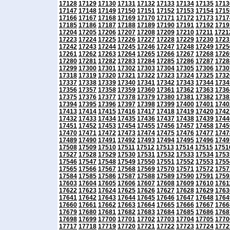
17128
17129
17130
17131
17132
17133
17134
17135
1713
17147
17148
17149
17150
17151
17152
17153
17154
1715
17166
17167
17168
17169
17170
17171
17172
17173
1717
17185
17186
17187
17188
17189
17190
17191
17192
1719
17204
17205
17206
17207
17208
17209
17210
17211
1721
17223
17224
17225
17226
17227
17228
17229
17230
1723
17242
17243
17244
17245
17246
17247
17248
17249
1725
17261
17262
17263
17264
17265
17266
17267
17268
1726
17280
17281
17282
17283
17284
17285
17286
17287
1728
17299
17300
17301
17302
17303
17304
17305
17306
1730
17318
17319
17320
17321
17322
17323
17324
17325
1732
17337
17338
17339
17340
17341
17342
17343
17344
1734
17356
17357
17358
17359
17360
17361
17362
17363
1736
17375
17376
17377
17378
17379
17380
17381
17382
1738
17394
17395
17396
17397
17398
17399
17400
17401
1740
17413
17414
17415
17416
17417
17418
17419
17420
1742
17432
17433
17434
17435
17436
17437
17438
17439
1744
17451
17452
17453
17454
17455
17456
17457
17458
1745
17470
17471
17472
17473
17474
17475
17476
17477
1747
17489
17490
17491
17492
17493
17494
17495
17496
1749
17508
17509
17510
17511
17512
17513
17514
17515
1751
17527
17528
17529
17530
17531
17532
17533
17534
1753
17546
17547
17548
17549
17550
17551
17552
17553
1755
17565
17566
17567
17568
17569
17570
17571
17572
1757
17584
17585
17586
17587
17588
17589
17590
17591
1759
17603
17604
17605
17606
17607
17608
17609
17610
1761
17622
17623
17624
17625
17626
17627
17628
17629
1763
17641
17642
17643
17644
17645
17646
17647
17648
1764
17660
17661
17662
17663
17664
17665
17666
17667
1766
17679
17680
17681
17682
17683
17684
17685
17686
1768
17698
17699
17700
17701
17702
17703
17704
17705
1770
17717
17718
17719
17720
17721
17722
17723
17724
1772