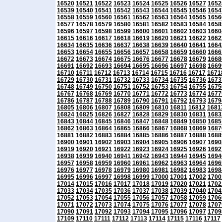
16520
16521
16522
16523
16524
16525
16526
16527
1652
16539
16540
16541
16542
16543
16544
16545
16546
1654
16558
16559
16560
16561
16562
16563
16564
16565
1656
16577
16578
16579
16580
16581
16582
16583
16584
1658
16596
16597
16598
16599
16600
16601
16602
16603
1660
16615
16616
16617
16618
16619
16620
16621
16622
1662
16634
16635
16636
16637
16638
16639
16640
16641
1664
16653
16654
16655
16656
16657
16658
16659
16660
1666
16672
16673
16674
16675
16676
16677
16678
16679
1668
16691
16692
16693
16694
16695
16696
16697
16698
1669
16710
16711
16712
16713
16714
16715
16716
16717
1671
16729
16730
16731
16732
16733
16734
16735
16736
1673
16748
16749
16750
16751
16752
16753
16754
16755
1675
16767
16768
16769
16770
16771
16772
16773
16774
1677
16786
16787
16788
16789
16790
16791
16792
16793
1679
16805
16806
16807
16808
16809
16810
16811
16812
1681
16824
16825
16826
16827
16828
16829
16830
16831
1683
16843
16844
16845
16846
16847
16848
16849
16850
1685
16862
16863
16864
16865
16866
16867
16868
16869
1687
16881
16882
16883
16884
16885
16886
16887
16888
1688
16900
16901
16902
16903
16904
16905
16906
16907
1690
16919
16920
16921
16922
16923
16924
16925
16926
1692
16938
16939
16940
16941
16942
16943
16944
16945
1694
16957
16958
16959
16960
16961
16962
16963
16964
1696
16976
16977
16978
16979
16980
16981
16982
16983
1698
16995
16996
16997
16998
16999
17000
17001
17002
1700
17014
17015
17016
17017
17018
17019
17020
17021
1702
17033
17034
17035
17036
17037
17038
17039
17040
1704
17052
17053
17054
17055
17056
17057
17058
17059
1706
17071
17072
17073
17074
17075
17076
17077
17078
1707
17090
17091
17092
17093
17094
17095
17096
17097
1709
17109
17110
17111
17112
17113
17114
17115
17116
17117