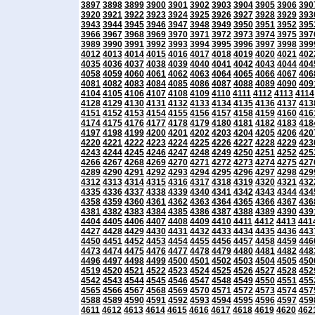
3897
3898
3899
3900
3901
3902
3903
3904
3905
3906
390
3920
3921
3922
3923
3924
3925
3926
3927
3928
3929
393
3943
3944
3945
3946
3947
3948
3949
3950
3951
3952
395
3966
3967
3968
3969
3970
3971
3972
3973
3974
3975
397
3989
3990
3991
3992
3993
3994
3995
3996
3997
3998
399
4012
4013
4014
4015
4016
4017
4018
4019
4020
4021
402
4035
4036
4037
4038
4039
4040
4041
4042
4043
4044
404
4058
4059
4060
4061
4062
4063
4064
4065
4066
4067
406
4081
4082
4083
4084
4085
4086
4087
4088
4089
4090
409
4104
4105
4106
4107
4108
4109
4110
4111
4112
4113
4114
4128
4129
4130
4131
4132
4133
4134
4135
4136
4137
413
4151
4152
4153
4154
4155
4156
4157
4158
4159
4160
416
4174
4175
4176
4177
4178
4179
4180
4181
4182
4183
418
4197
4198
4199
4200
4201
4202
4203
4204
4205
4206
420
4220
4221
4222
4223
4224
4225
4226
4227
4228
4229
423
4243
4244
4245
4246
4247
4248
4249
4250
4251
4252
425
4266
4267
4268
4269
4270
4271
4272
4273
4274
4275
427
4289
4290
4291
4292
4293
4294
4295
4296
4297
4298
429
4312
4313
4314
4315
4316
4317
4318
4319
4320
4321
432
4335
4336
4337
4338
4339
4340
4341
4342
4343
4344
434
4358
4359
4360
4361
4362
4363
4364
4365
4366
4367
436
4381
4382
4383
4384
4385
4386
4387
4388
4389
4390
439
4404
4405
4406
4407
4408
4409
4410
4411
4412
4413
441
4427
4428
4429
4430
4431
4432
4433
4434
4435
4436
443
4450
4451
4452
4453
4454
4455
4456
4457
4458
4459
446
4473
4474
4475
4476
4477
4478
4479
4480
4481
4482
448
4496
4497
4498
4499
4500
4501
4502
4503
4504
4505
450
4519
4520
4521
4522
4523
4524
4525
4526
4527
4528
452
4542
4543
4544
4545
4546
4547
4548
4549
4550
4551
455
4565
4566
4567
4568
4569
4570
4571
4572
4573
4574
457
4588
4589
4590
4591
4592
4593
4594
4595
4596
4597
459
4611
4612
4613
4614
4615
4616
4617
4618
4619
4620
462