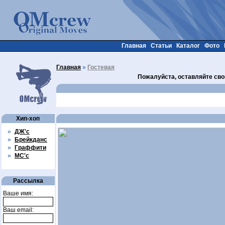
Главная
Статьи
Каталог
Фото
Главная
»
Гостевая
Пожалуйста, оставляйте сво
Хип-хоп
»
ДЖ'с
»
Брейкданс
»
Граффити
»
МС'с
Рассылка
Ваше имя:
Ваш email: