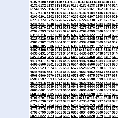
6107
6108
6109
6110
6111
6112
6113
6114
6115
6116
6117
6131
6132
6133
6134
6135
6136
6137
6138
6139
6140
614
6154
6155
6156
6157
6158
6159
6160
6161
6162
6163
616
6177
6178
6179
6180
6181
6182
6183
6184
6185
6186
618
6200
6201
6202
6203
6204
6205
6206
6207
6208
6209
621
6223
6224
6225
6226
6227
6228
6229
6230
6231
6232
623
6246
6247
6248
6249
6250
6251
6252
6253
6254
6255
625
6269
6270
6271
6272
6273
6274
6275
6276
6277
6278
627
6292
6293
6294
6295
6296
6297
6298
6299
6300
6301
630
6315
6316
6317
6318
6319
6320
6321
6322
6323
6324
632
6338
6339
6340
6341
6342
6343
6344
6345
6346
6347
634
6361
6362
6363
6364
6365
6366
6367
6368
6369
6370
637
6384
6385
6386
6387
6388
6389
6390
6391
6392
6393
639
6407
6408
6409
6410
6411
6412
6413
6414
6415
6416
641
6430
6431
6432
6433
6434
6435
6436
6437
6438
6439
644
6453
6454
6455
6456
6457
6458
6459
6460
6461
6462
646
6476
6477
6478
6479
6480
6481
6482
6483
6484
6485
648
6499
6500
6501
6502
6503
6504
6505
6506
6507
6508
650
6522
6523
6524
6525
6526
6527
6528
6529
6530
6531
653
6545
6546
6547
6548
6549
6550
6551
6552
6553
6554
655
6568
6569
6570
6571
6572
6573
6574
6575
6576
6577
657
6591
6592
6593
6594
6595
6596
6597
6598
6599
6600
660
6614
6615
6616
6617
6618
6619
6620
6621
6622
6623
662
6637
6638
6639
6640
6641
6642
6643
6644
6645
6646
664
6660
6661
6662
6663
6664
6665
6666
6667
6668
6669
667
6683
6684
6685
6686
6687
6688
6689
6690
6691
6692
669
6706
6707
6708
6709
6710
6711
6712
6713
6714
6715
671
6729
6730
6731
6732
6733
6734
6735
6736
6737
6738
673
6752
6753
6754
6755
6756
6757
6758
6759
6760
6761
676
6775
6776
6777
6778
6779
6780
6781
6782
6783
6784
678
6798
6799
6800
6801
6802
6803
6804
6805
6806
6807
680
6821
6822
6823
6824
6825
6826
6827
6828
6829
6830
683