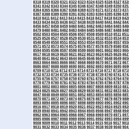
8318
8319
8320
8321
8322
8323
8324
8325
8326
8327
832
8341
8342
8343
8344
8345
8346
8347
8348
8349
8350
835
8364
8365
8366
8367
8368
8369
8370
8371
8372
8373
837
8387
8388
8389
8390
8391
8392
8393
8394
8395
8396
839
8410
8411
8412
8413
8414
8415
8416
8417
8418
8419
842
8433
8434
8435
8436
8437
8438
8439
8440
8441
8442
844
8456
8457
8458
8459
8460
8461
8462
8463
8464
8465
846
8479
8480
8481
8482
8483
8484
8485
8486
8487
8488
848
8502
8503
8504
8505
8506
8507
8508
8509
8510
8511
851
8525
8526
8527
8528
8529
8530
8531
8532
8533
8534
853
8548
8549
8550
8551
8552
8553
8554
8555
8556
8557
855
8571
8572
8573
8574
8575
8576
8577
8578
8579
8580
858
8594
8595
8596
8597
8598
8599
8600
8601
8602
8603
860
8617
8618
8619
8620
8621
8622
8623
8624
8625
8626
862
8640
8641
8642
8643
8644
8645
8646
8647
8648
8649
865
8663
8664
8665
8666
8667
8668
8669
8670
8671
8672
867
8686
8687
8688
8689
8690
8691
8692
8693
8694
8695
869
8709
8710
8711
8712
8713
8714
8715
8716
8717
8718
871
8732
8733
8734
8735
8736
8737
8738
8739
8740
8741
874
8755
8756
8757
8758
8759
8760
8761
8762
8763
8764
876
8778
8779
8780
8781
8782
8783
8784
8785
8786
8787
878
8801
8802
8803
8804
8805
8806
8807
8808
8809
8810
881
8824
8825
8826
8827
8828
8829
8830
8831
8832
8833
883
8847
8848
8849
8850
8851
8852
8853
8854
8855
8856
885
8870
8871
8872
8873
8874
8875
8876
8877
8878
8879
888
8893
8894
8895
8896
8897
8898
8899
8900
8901
8902
890
8916
8917
8918
8919
8920
8921
8922
8923
8924
8925
892
8939
8940
8941
8942
8943
8944
8945
8946
8947
8948
894
8962
8963
8964
8965
8966
8967
8968
8969
8970
8971
897
8985
8986
8987
8988
8989
8990
8991
8992
8993
8994
899
9008
9009
9010
9011
9012
9013
9014
9015
9016
9017
901
9031
9032
9033
9034
9035
9036
9037
9038
9039
9040
904