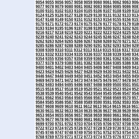
9054
9055
9056
9057
9058
9059
9060
9061
9062
9063
906
9077
9078
9079
9080
9081
9082
9083
9084
9085
9086
908
9100
9101
9102
9103
9104
9105
9106
9107
9108
9109
911
9124
9125
9126
9127
9128
9129
9130
9131
9132
9133
913
9147
9148
9149
9150
9151
9152
9153
9154
9155
9156
915
9170
9171
9172
9173
9174
9175
9176
9177
9178
9179
918
9193
9194
9195
9196
9197
9198
9199
9200
9201
9202
920
9216
9217
9218
9219
9220
9221
9222
9223
9224
9225
922
9239
9240
9241
9242
9243
9244
9245
9246
9247
9248
924
9262
9263
9264
9265
9266
9267
9268
9269
9270
9271
927
9285
9286
9287
9288
9289
9290
9291
9292
9293
9294
929
9308
9309
9310
9311
9312
9313
9314
9315
9316
9317
931
9331
9332
9333
9334
9335
9336
9337
9338
9339
9340
934
9354
9355
9356
9357
9358
9359
9360
9361
9362
9363
936
9377
9378
9379
9380
9381
9382
9383
9384
9385
9386
938
9400
9401
9402
9403
9404
9405
9406
9407
9408
9409
941
9423
9424
9425
9426
9427
9428
9429
9430
9431
9432
943
9446
9447
9448
9449
9450
9451
9452
9453
9454
9455
945
9469
9470
9471
9472
9473
9474
9475
9476
9477
9478
947
9492
9493
9494
9495
9496
9497
9498
9499
9500
9501
950
9515
9516
9517
9518
9519
9520
9521
9522
9523
9524
952
9538
9539
9540
9541
9542
9543
9544
9545
9546
9547
954
9561
9562
9563
9564
9565
9566
9567
9568
9569
9570
957
9584
9585
9586
9587
9588
9589
9590
9591
9592
9593
959
9607
9608
9609
9610
9611
9612
9613
9614
9615
9616
961
9630
9631
9632
9633
9634
9635
9636
9637
9638
9639
964
9653
9654
9655
9656
9657
9658
9659
9660
9661
9662
966
9676
9677
9678
9679
9680
9681
9682
9683
9684
9685
968
9699
9700
9701
9702
9703
9704
9705
9706
9707
9708
970
9722
9723
9724
9725
9726
9727
9728
9729
9730
9731
973
9745
9746
9747
9748
9749
9750
9751
9752
9753
9754
975
9768
9769
9770
9771
9772
9773
9774
9775
9776
9777
977