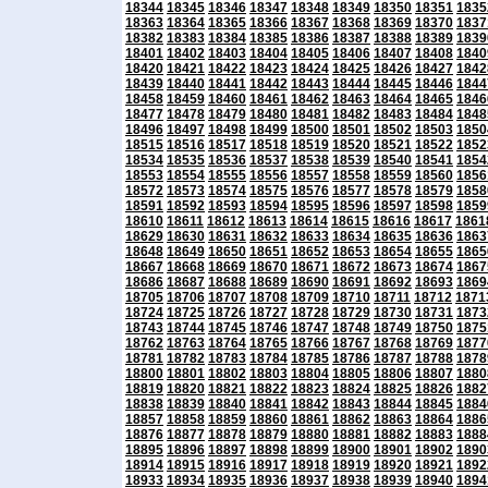
18344
18345
18346
18347
18348
18349
18350
18351
1835
18363
18364
18365
18366
18367
18368
18369
18370
1837
18382
18383
18384
18385
18386
18387
18388
18389
1839
18401
18402
18403
18404
18405
18406
18407
18408
1840
18420
18421
18422
18423
18424
18425
18426
18427
1842
18439
18440
18441
18442
18443
18444
18445
18446
1844
18458
18459
18460
18461
18462
18463
18464
18465
1846
18477
18478
18479
18480
18481
18482
18483
18484
1848
18496
18497
18498
18499
18500
18501
18502
18503
1850
18515
18516
18517
18518
18519
18520
18521
18522
1852
18534
18535
18536
18537
18538
18539
18540
18541
1854
18553
18554
18555
18556
18557
18558
18559
18560
1856
18572
18573
18574
18575
18576
18577
18578
18579
1858
18591
18592
18593
18594
18595
18596
18597
18598
1859
18610
18611
18612
18613
18614
18615
18616
18617
1861
18629
18630
18631
18632
18633
18634
18635
18636
1863
18648
18649
18650
18651
18652
18653
18654
18655
1865
18667
18668
18669
18670
18671
18672
18673
18674
1867
18686
18687
18688
18689
18690
18691
18692
18693
1869
18705
18706
18707
18708
18709
18710
18711
18712
1871
18724
18725
18726
18727
18728
18729
18730
18731
1873
18743
18744
18745
18746
18747
18748
18749
18750
1875
18762
18763
18764
18765
18766
18767
18768
18769
1877
18781
18782
18783
18784
18785
18786
18787
18788
1878
18800
18801
18802
18803
18804
18805
18806
18807
1880
18819
18820
18821
18822
18823
18824
18825
18826
1882
18838
18839
18840
18841
18842
18843
18844
18845
1884
18857
18858
18859
18860
18861
18862
18863
18864
1886
18876
18877
18878
18879
18880
18881
18882
18883
1888
18895
18896
18897
18898
18899
18900
18901
18902
1890
18914
18915
18916
18917
18918
18919
18920
18921
1892
18933
18934
18935
18936
18937
18938
18939
18940
1894