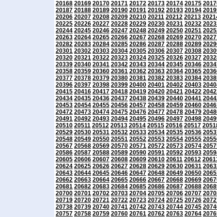
20168
20169
20170
20171
20172
20173
20174
20175
2017
20187
20188
20189
20190
20191
20192
20193
20194
2019
20206
20207
20208
20209
20210
20211
20212
20213
2021
20225
20226
20227
20228
20229
20230
20231
20232
2023
20244
20245
20246
20247
20248
20249
20250
20251
2025
20263
20264
20265
20266
20267
20268
20269
20270
2027
20282
20283
20284
20285
20286
20287
20288
20289
2029
20301
20302
20303
20304
20305
20306
20307
20308
2030
20320
20321
20322
20323
20324
20325
20326
20327
2032
20339
20340
20341
20342
20343
20344
20345
20346
2034
20358
20359
20360
20361
20362
20363
20364
20365
2036
20377
20378
20379
20380
20381
20382
20383
20384
2038
20396
20397
20398
20399
20400
20401
20402
20403
2040
20415
20416
20417
20418
20419
20420
20421
20422
2042
20434
20435
20436
20437
20438
20439
20440
20441
2044
20453
20454
20455
20456
20457
20458
20459
20460
2046
20472
20473
20474
20475
20476
20477
20478
20479
2048
20491
20492
20493
20494
20495
20496
20497
20498
2049
20510
20511
20512
20513
20514
20515
20516
20517
2051
20529
20530
20531
20532
20533
20534
20535
20536
2053
20548
20549
20550
20551
20552
20553
20554
20555
2055
20567
20568
20569
20570
20571
20572
20573
20574
2057
20586
20587
20588
20589
20590
20591
20592
20593
2059
20605
20606
20607
20608
20609
20610
20611
20612
2061
20624
20625
20626
20627
20628
20629
20630
20631
2063
20643
20644
20645
20646
20647
20648
20649
20650
2065
20662
20663
20664
20665
20666
20667
20668
20669
2067
20681
20682
20683
20684
20685
20686
20687
20688
2068
20700
20701
20702
20703
20704
20705
20706
20707
2070
20719
20720
20721
20722
20723
20724
20725
20726
2072
20738
20739
20740
20741
20742
20743
20744
20745
2074
20757
20758
20759
20760
20761
20762
20763
20764
2076