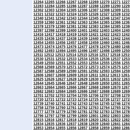
12264
12265
12266
12267
12268
12269
12270
12271
1227
12283
12284
12285
12286
12287
12288
12289
12290
1229
12302
12303
12304
12305
12306
12307
12308
12309
1231
12321
12322
12323
12324
12325
12326
12327
12328
1232
12340
12341
12342
12343
12344
12345
12346
12347
1234
12359
12360
12361
12362
12363
12364
12365
12366
1236
12378
12379
12380
12381
12382
12383
12384
12385
1238
12397
12398
12399
12400
12401
12402
12403
12404
1240
12416
12417
12418
12419
12420
12421
12422
12423
1242
12435
12436
12437
12438
12439
12440
12441
12442
1244
12454
12455
12456
12457
12458
12459
12460
12461
1246
12473
12474
12475
12476
12477
12478
12479
12480
1248
12492
12493
12494
12495
12496
12497
12498
12499
1250
12511
12512
12513
12514
12515
12516
12517
12518
1251
12530
12531
12532
12533
12534
12535
12536
12537
1253
12549
12550
12551
12552
12553
12554
12555
12556
1255
12568
12569
12570
12571
12572
12573
12574
12575
1257
12587
12588
12589
12590
12591
12592
12593
12594
1259
12606
12607
12608
12609
12610
12611
12612
12613
1261
12625
12626
12627
12628
12629
12630
12631
12632
1263
12644
12645
12646
12647
12648
12649
12650
12651
1265
12663
12664
12665
12666
12667
12668
12669
12670
1267
12682
12683
12684
12685
12686
12687
12688
12689
1269
12701
12702
12703
12704
12705
12706
12707
12708
1270
12720
12721
12722
12723
12724
12725
12726
12727
1272
12739
12740
12741
12742
12743
12744
12745
12746
1274
12758
12759
12760
12761
12762
12763
12764
12765
1276
12777
12778
12779
12780
12781
12782
12783
12784
1278
12796
12797
12798
12799
12800
12801
12802
12803
1280
12815
12816
12817
12818
12819
12820
12821
12822
1282
12834
12835
12836
12837
12838
12839
12840
12841
1284
12853
12854
12855
12856
12857
12858
12859
12860
1286