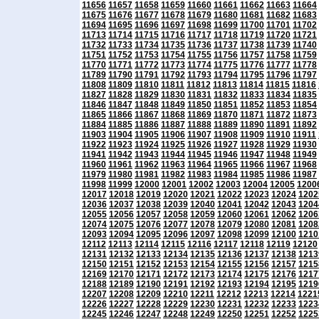
11656
11657
11658
11659
11660
11661
11662
11663
11664
11675
11676
11677
11678
11679
11680
11681
11682
11683
11694
11695
11696
11697
11698
11699
11700
11701
11702
11713
11714
11715
11716
11717
11718
11719
11720
11721
11732
11733
11734
11735
11736
11737
11738
11739
11740
11751
11752
11753
11754
11755
11756
11757
11758
11759
11770
11771
11772
11773
11774
11775
11776
11777
11778
11789
11790
11791
11792
11793
11794
11795
11796
11797
11808
11809
11810
11811
11812
11813
11814
11815
11816
11827
11828
11829
11830
11831
11832
11833
11834
11835
11846
11847
11848
11849
11850
11851
11852
11853
11854
11865
11866
11867
11868
11869
11870
11871
11872
11873
11884
11885
11886
11887
11888
11889
11890
11891
11892
11903
11904
11905
11906
11907
11908
11909
11910
11911
11922
11923
11924
11925
11926
11927
11928
11929
11930
11941
11942
11943
11944
11945
11946
11947
11948
11949
11960
11961
11962
11963
11964
11965
11966
11967
11968
11979
11980
11981
11982
11983
11984
11985
11986
11987
11998
11999
12000
12001
12002
12003
12004
12005
1200
12017
12018
12019
12020
12021
12022
12023
12024
1202
12036
12037
12038
12039
12040
12041
12042
12043
1204
12055
12056
12057
12058
12059
12060
12061
12062
1206
12074
12075
12076
12077
12078
12079
12080
12081
1208
12093
12094
12095
12096
12097
12098
12099
12100
1210
12112
12113
12114
12115
12116
12117
12118
12119
12120
12131
12132
12133
12134
12135
12136
12137
12138
1213
12150
12151
12152
12153
12154
12155
12156
12157
1215
12169
12170
12171
12172
12173
12174
12175
12176
1217
12188
12189
12190
12191
12192
12193
12194
12195
1219
12207
12208
12209
12210
12211
12212
12213
12214
1221
12226
12227
12228
12229
12230
12231
12232
12233
1223
12245
12246
12247
12248
12249
12250
12251
12252
1225