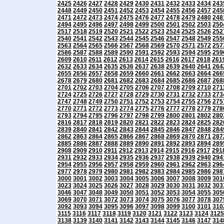
2425
2426
2427
2428
2429
2430
2431
2432
2433
2434
243
2448
2449
2450
2451
2452
2453
2454
2455
2456
2457
245
2471
2472
2473
2474
2475
2476
2477
2478
2479
2480
248
2494
2495
2496
2497
2498
2499
2500
2501
2502
2503
250
2517
2518
2519
2520
2521
2522
2523
2524
2525
2526
252
2540
2541
2542
2543
2544
2545
2546
2547
2548
2549
255
2563
2564
2565
2566
2567
2568
2569
2570
2571
2572
257
2586
2587
2588
2589
2590
2591
2592
2593
2594
2595
259
2609
2610
2611
2612
2613
2614
2615
2616
2617
2618
261
2632
2633
2634
2635
2636
2637
2638
2639
2640
2641
264
2655
2656
2657
2658
2659
2660
2661
2662
2663
2664
266
2678
2679
2680
2681
2682
2683
2684
2685
2686
2687
268
2701
2702
2703
2704
2705
2706
2707
2708
2709
2710
271
2724
2725
2726
2727
2728
2729
2730
2731
2732
2733
273
2747
2748
2749
2750
2751
2752
2753
2754
2755
2756
275
2770
2771
2772
2773
2774
2775
2776
2777
2778
2779
278
2793
2794
2795
2796
2797
2798
2799
2800
2801
2802
280
2816
2817
2818
2819
2820
2821
2822
2823
2824
2825
282
2839
2840
2841
2842
2843
2844
2845
2846
2847
2848
284
2862
2863
2864
2865
2866
2867
2868
2869
2870
2871
287
2885
2886
2887
2888
2889
2890
2891
2892
2893
2894
289
2908
2909
2910
2911
2912
2913
2914
2915
2916
2917
291
2931
2932
2933
2934
2935
2936
2937
2938
2939
2940
294
2954
2955
2956
2957
2958
2959
2960
2961
2962
2963
296
2977
2978
2979
2980
2981
2982
2983
2984
2985
2986
298
3000
3001
3002
3003
3004
3005
3006
3007
3008
3009
301
3023
3024
3025
3026
3027
3028
3029
3030
3031
3032
303
3046
3047
3048
3049
3050
3051
3052
3053
3054
3055
305
3069
3070
3071
3072
3073
3074
3075
3076
3077
3078
307
3092
3093
3094
3095
3096
3097
3098
3099
3100
3101
310
3115
3116
3117
3118
3119
3120
3121
3122
3123
3124
3125
3138
3139
3140
3141
3142
3143
3144
3145
3146
3147
314