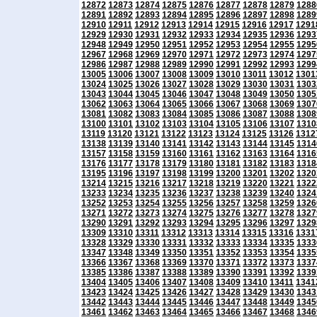
12872
12873
12874
12875
12876
12877
12878
12879
1288
12891
12892
12893
12894
12895
12896
12897
12898
1289
12910
12911
12912
12913
12914
12915
12916
12917
1291
12929
12930
12931
12932
12933
12934
12935
12936
1293
12948
12949
12950
12951
12952
12953
12954
12955
1295
12967
12968
12969
12970
12971
12972
12973
12974
1297
12986
12987
12988
12989
12990
12991
12992
12993
1299
13005
13006
13007
13008
13009
13010
13011
13012
1301
13024
13025
13026
13027
13028
13029
13030
13031
1303
13043
13044
13045
13046
13047
13048
13049
13050
1305
13062
13063
13064
13065
13066
13067
13068
13069
1307
13081
13082
13083
13084
13085
13086
13087
13088
1308
13100
13101
13102
13103
13104
13105
13106
13107
1310
13119
13120
13121
13122
13123
13124
13125
13126
1312
13138
13139
13140
13141
13142
13143
13144
13145
1314
13157
13158
13159
13160
13161
13162
13163
13164
1316
13176
13177
13178
13179
13180
13181
13182
13183
1318
13195
13196
13197
13198
13199
13200
13201
13202
1320
13214
13215
13216
13217
13218
13219
13220
13221
1322
13233
13234
13235
13236
13237
13238
13239
13240
1324
13252
13253
13254
13255
13256
13257
13258
13259
1326
13271
13272
13273
13274
13275
13276
13277
13278
1327
13290
13291
13292
13293
13294
13295
13296
13297
1329
13309
13310
13311
13312
13313
13314
13315
13316
1331
13328
13329
13330
13331
13332
13333
13334
13335
1333
13347
13348
13349
13350
13351
13352
13353
13354
1335
13366
13367
13368
13369
13370
13371
13372
13373
1337
13385
13386
13387
13388
13389
13390
13391
13392
1339
13404
13405
13406
13407
13408
13409
13410
13411
1341
13423
13424
13425
13426
13427
13428
13429
13430
1343
13442
13443
13444
13445
13446
13447
13448
13449
1345
13461
13462
13463
13464
13465
13466
13467
13468
1346