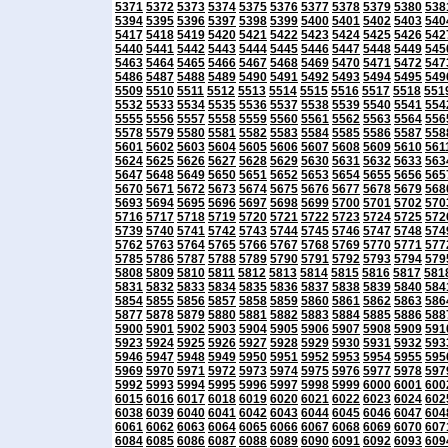
5371
5372
5373
5374
5375
5376
5377
5378
5379
5380
538
5394
5395
5396
5397
5398
5399
5400
5401
5402
5403
540
5417
5418
5419
5420
5421
5422
5423
5424
5425
5426
542
5440
5441
5442
5443
5444
5445
5446
5447
5448
5449
545
5463
5464
5465
5466
5467
5468
5469
5470
5471
5472
547
5486
5487
5488
5489
5490
5491
5492
5493
5494
5495
549
5509
5510
5511
5512
5513
5514
5515
5516
5517
5518
551
5532
5533
5534
5535
5536
5537
5538
5539
5540
5541
554
5555
5556
5557
5558
5559
5560
5561
5562
5563
5564
556
5578
5579
5580
5581
5582
5583
5584
5585
5586
5587
558
5601
5602
5603
5604
5605
5606
5607
5608
5609
5610
561
5624
5625
5626
5627
5628
5629
5630
5631
5632
5633
563
5647
5648
5649
5650
5651
5652
5653
5654
5655
5656
565
5670
5671
5672
5673
5674
5675
5676
5677
5678
5679
568
5693
5694
5695
5696
5697
5698
5699
5700
5701
5702
570
5716
5717
5718
5719
5720
5721
5722
5723
5724
5725
572
5739
5740
5741
5742
5743
5744
5745
5746
5747
5748
574
5762
5763
5764
5765
5766
5767
5768
5769
5770
5771
577
5785
5786
5787
5788
5789
5790
5791
5792
5793
5794
579
5808
5809
5810
5811
5812
5813
5814
5815
5816
5817
581
5831
5832
5833
5834
5835
5836
5837
5838
5839
5840
584
5854
5855
5856
5857
5858
5859
5860
5861
5862
5863
586
5877
5878
5879
5880
5881
5882
5883
5884
5885
5886
588
5900
5901
5902
5903
5904
5905
5906
5907
5908
5909
591
5923
5924
5925
5926
5927
5928
5929
5930
5931
5932
593
5946
5947
5948
5949
5950
5951
5952
5953
5954
5955
595
5969
5970
5971
5972
5973
5974
5975
5976
5977
5978
597
5992
5993
5994
5995
5996
5997
5998
5999
6000
6001
600
6015
6016
6017
6018
6019
6020
6021
6022
6023
6024
602
6038
6039
6040
6041
6042
6043
6044
6045
6046
6047
604
6061
6062
6063
6064
6065
6066
6067
6068
6069
6070
607
6084
6085
6086
6087
6088
6089
6090
6091
6092
6093
609