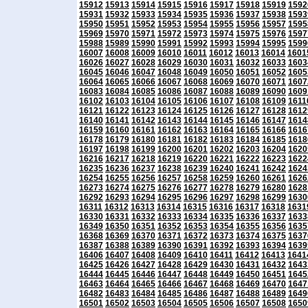
15912
15913
15914
15915
15916
15917
15918
15919
1592
15931
15932
15933
15934
15935
15936
15937
15938
1593
15950
15951
15952
15953
15954
15955
15956
15957
1595
15969
15970
15971
15972
15973
15974
15975
15976
1597
15988
15989
15990
15991
15992
15993
15994
15995
1599
16007
16008
16009
16010
16011
16012
16013
16014
1601
16026
16027
16028
16029
16030
16031
16032
16033
1603
16045
16046
16047
16048
16049
16050
16051
16052
1605
16064
16065
16066
16067
16068
16069
16070
16071
1607
16083
16084
16085
16086
16087
16088
16089
16090
1609
16102
16103
16104
16105
16106
16107
16108
16109
1611
16121
16122
16123
16124
16125
16126
16127
16128
1612
16140
16141
16142
16143
16144
16145
16146
16147
1614
16159
16160
16161
16162
16163
16164
16165
16166
1616
16178
16179
16180
16181
16182
16183
16184
16185
1618
16197
16198
16199
16200
16201
16202
16203
16204
1620
16216
16217
16218
16219
16220
16221
16222
16223
1622
16235
16236
16237
16238
16239
16240
16241
16242
1624
16254
16255
16256
16257
16258
16259
16260
16261
1626
16273
16274
16275
16276
16277
16278
16279
16280
1628
16292
16293
16294
16295
16296
16297
16298
16299
1630
16311
16312
16313
16314
16315
16316
16317
16318
1631
16330
16331
16332
16333
16334
16335
16336
16337
1633
16349
16350
16351
16352
16353
16354
16355
16356
1635
16368
16369
16370
16371
16372
16373
16374
16375
1637
16387
16388
16389
16390
16391
16392
16393
16394
1639
16406
16407
16408
16409
16410
16411
16412
16413
1641
16425
16426
16427
16428
16429
16430
16431
16432
1643
16444
16445
16446
16447
16448
16449
16450
16451
1645
16463
16464
16465
16466
16467
16468
16469
16470
1647
16482
16483
16484
16485
16486
16487
16488
16489
1649
16501
16502
16503
16504
16505
16506
16507
16508
1650