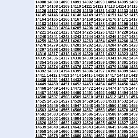
14088
14089
14090
14091
14092
14093
14094
14095
1409
14107
14108
14109
14110
14111
14112
14113
14114
14115
14126
14127
14128
14129
14130
14131
14132
14133
1413
14145
14146
14147
14148
14149
14150
14151
14152
1415
14164
14165
14166
14167
14168
14169
14170
14171
1417
14183
14184
14185
14186
14187
14188
14189
14190
1419
14202
14203
14204
14205
14206
14207
14208
14209
1421
14221
14222
14223
14224
14225
14226
14227
14228
1422
14240
14241
14242
14243
14244
14245
14246
14247
1424
14259
14260
14261
14262
14263
14264
14265
14266
1426
14278
14279
14280
14281
14282
14283
14284
14285
1428
14297
14298
14299
14300
14301
14302
14303
14304
1430
14316
14317
14318
14319
14320
14321
14322
14323
1432
14335
14336
14337
14338
14339
14340
14341
14342
1434
14354
14355
14356
14357
14358
14359
14360
14361
1436
14373
14374
14375
14376
14377
14378
14379
14380
1438
14392
14393
14394
14395
14396
14397
14398
14399
1440
14411
14412
14413
14414
14415
14416
14417
14418
1441
14430
14431
14432
14433
14434
14435
14436
14437
1443
14449
14450
14451
14452
14453
14454
14455
14456
1445
14468
14469
14470
14471
14472
14473
14474
14475
1447
14487
14488
14489
14490
14491
14492
14493
14494
1449
14506
14507
14508
14509
14510
14511
14512
14513
1451
14525
14526
14527
14528
14529
14530
14531
14532
1453
14544
14545
14546
14547
14548
14549
14550
14551
1455
14563
14564
14565
14566
14567
14568
14569
14570
1457
14582
14583
14584
14585
14586
14587
14588
14589
1459
14601
14602
14603
14604
14605
14606
14607
14608
1460
14620
14621
14622
14623
14624
14625
14626
14627
1462
14639
14640
14641
14642
14643
14644
14645
14646
1464
14658
14659
14660
14661
14662
14663
14664
14665
1466
14677
14678
14679
14680
14681
14682
14683
14684
1468