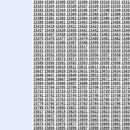
15304
15305
15306
15307
15308
15309
15310
15311
1531
15323
15324
15325
15326
15327
15328
15329
15330
1533
15342
15343
15344
15345
15346
15347
15348
15349
1535
15361
15362
15363
15364
15365
15366
15367
15368
1536
15380
15381
15382
15383
15384
15385
15386
15387
1538
15399
15400
15401
15402
15403
15404
15405
15406
1540
15418
15419
15420
15421
15422
15423
15424
15425
1542
15437
15438
15439
15440
15441
15442
15443
15444
1544
15456
15457
15458
15459
15460
15461
15462
15463
1546
15475
15476
15477
15478
15479
15480
15481
15482
1548
15494
15495
15496
15497
15498
15499
15500
15501
1550
15513
15514
15515
15516
15517
15518
15519
15520
1552
15532
15533
15534
15535
15536
15537
15538
15539
1554
15551
15552
15553
15554
15555
15556
15557
15558
1555
15570
15571
15572
15573
15574
15575
15576
15577
1557
15589
15590
15591
15592
15593
15594
15595
15596
1559
15608
15609
15610
15611
15612
15613
15614
15615
1561
15627
15628
15629
15630
15631
15632
15633
15634
1563
15646
15647
15648
15649
15650
15651
15652
15653
1565
15665
15666
15667
15668
15669
15670
15671
15672
1567
15684
15685
15686
15687
15688
15689
15690
15691
1569
15703
15704
15705
15706
15707
15708
15709
15710
1571
15722
15723
15724
15725
15726
15727
15728
15729
1573
15741
15742
15743
15744
15745
15746
15747
15748
1574
15760
15761
15762
15763
15764
15765
15766
15767
1576
15779
15780
15781
15782
15783
15784
15785
15786
1578
15798
15799
15800
15801
15802
15803
15804
15805
1580
15817
15818
15819
15820
15821
15822
15823
15824
1582
15836
15837
15838
15839
15840
15841
15842
15843
1584
15855
15856
15857
15858
15859
15860
15861
15862
1586
15874
15875
15876
15877
15878
15879
15880
15881
1588
15893
15894
15895
15896
15897
15898
15899
15900
1590