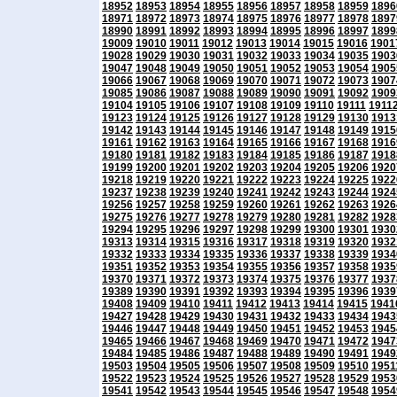
18952
18953
18954
18955
18956
18957
18958
18959
1896
18971
18972
18973
18974
18975
18976
18977
18978
1897
18990
18991
18992
18993
18994
18995
18996
18997
1899
19009
19010
19011
19012
19013
19014
19015
19016
1901
19028
19029
19030
19031
19032
19033
19034
19035
1903
19047
19048
19049
19050
19051
19052
19053
19054
1905
19066
19067
19068
19069
19070
19071
19072
19073
1907
19085
19086
19087
19088
19089
19090
19091
19092
1909
19104
19105
19106
19107
19108
19109
19110
19111
1911
19123
19124
19125
19126
19127
19128
19129
19130
1913
19142
19143
19144
19145
19146
19147
19148
19149
1915
19161
19162
19163
19164
19165
19166
19167
19168
1916
19180
19181
19182
19183
19184
19185
19186
19187
1918
19199
19200
19201
19202
19203
19204
19205
19206
1920
19218
19219
19220
19221
19222
19223
19224
19225
1922
19237
19238
19239
19240
19241
19242
19243
19244
1924
19256
19257
19258
19259
19260
19261
19262
19263
1926
19275
19276
19277
19278
19279
19280
19281
19282
1928
19294
19295
19296
19297
19298
19299
19300
19301
1930
19313
19314
19315
19316
19317
19318
19319
19320
1932
19332
19333
19334
19335
19336
19337
19338
19339
1934
19351
19352
19353
19354
19355
19356
19357
19358
1935
19370
19371
19372
19373
19374
19375
19376
19377
1937
19389
19390
19391
19392
19393
19394
19395
19396
1939
19408
19409
19410
19411
19412
19413
19414
19415
1941
19427
19428
19429
19430
19431
19432
19433
19434
1943
19446
19447
19448
19449
19450
19451
19452
19453
1945
19465
19466
19467
19468
19469
19470
19471
19472
1947
19484
19485
19486
19487
19488
19489
19490
19491
1949
19503
19504
19505
19506
19507
19508
19509
19510
1951
19522
19523
19524
19525
19526
19527
19528
19529
1953
19541
19542
19543
19544
19545
19546
19547
19548
1954