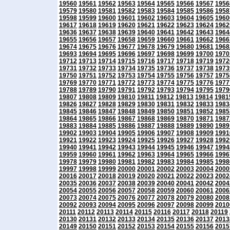
19560
19561
19562
19563
19564
19565
19566
19567
1956
19579
19580
19581
19582
19583
19584
19585
19586
1958
19598
19599
19600
19601
19602
19603
19604
19605
1960
19617
19618
19619
19620
19621
19622
19623
19624
1962
19636
19637
19638
19639
19640
19641
19642
19643
1964
19655
19656
19657
19658
19659
19660
19661
19662
1966
19674
19675
19676
19677
19678
19679
19680
19681
1968
19693
19694
19695
19696
19697
19698
19699
19700
1970
19712
19713
19714
19715
19716
19717
19718
19719
1972
19731
19732
19733
19734
19735
19736
19737
19738
1973
19750
19751
19752
19753
19754
19755
19756
19757
1975
19769
19770
19771
19772
19773
19774
19775
19776
1977
19788
19789
19790
19791
19792
19793
19794
19795
1979
19807
19808
19809
19810
19811
19812
19813
19814
1981
19826
19827
19828
19829
19830
19831
19832
19833
1983
19845
19846
19847
19848
19849
19850
19851
19852
1985
19864
19865
19866
19867
19868
19869
19870
19871
1987
19883
19884
19885
19886
19887
19888
19889
19890
1989
19902
19903
19904
19905
19906
19907
19908
19909
1991
19921
19922
19923
19924
19925
19926
19927
19928
1992
19940
19941
19942
19943
19944
19945
19946
19947
1994
19959
19960
19961
19962
19963
19964
19965
19966
1996
19978
19979
19980
19981
19982
19983
19984
19985
1998
19997
19998
19999
20000
20001
20002
20003
20004
2000
20016
20017
20018
20019
20020
20021
20022
20023
2002
20035
20036
20037
20038
20039
20040
20041
20042
2004
20054
20055
20056
20057
20058
20059
20060
20061
2006
20073
20074
20075
20076
20077
20078
20079
20080
2008
20092
20093
20094
20095
20096
20097
20098
20099
2010
20111
20112
20113
20114
20115
20116
20117
20118
20119
20130
20131
20132
20133
20134
20135
20136
20137
2013
20149
20150
20151
20152
20153
20154
20155
20156
2015