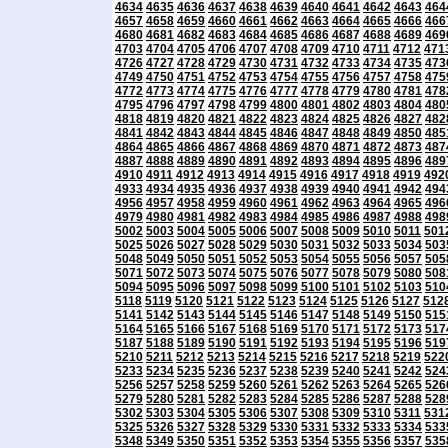
4634
4635
4636
4637
4638
4639
4640
4641
4642
4643
464
4657
4658
4659
4660
4661
4662
4663
4664
4665
4666
466
4680
4681
4682
4683
4684
4685
4686
4687
4688
4689
469
4703
4704
4705
4706
4707
4708
4709
4710
4711
4712
471
4726
4727
4728
4729
4730
4731
4732
4733
4734
4735
473
4749
4750
4751
4752
4753
4754
4755
4756
4757
4758
475
4772
4773
4774
4775
4776
4777
4778
4779
4780
4781
478
4795
4796
4797
4798
4799
4800
4801
4802
4803
4804
480
4818
4819
4820
4821
4822
4823
4824
4825
4826
4827
482
4841
4842
4843
4844
4845
4846
4847
4848
4849
4850
485
4864
4865
4866
4867
4868
4869
4870
4871
4872
4873
487
4887
4888
4889
4890
4891
4892
4893
4894
4895
4896
489
4910
4911
4912
4913
4914
4915
4916
4917
4918
4919
492
4933
4934
4935
4936
4937
4938
4939
4940
4941
4942
494
4956
4957
4958
4959
4960
4961
4962
4963
4964
4965
496
4979
4980
4981
4982
4983
4984
4985
4986
4987
4988
498
5002
5003
5004
5005
5006
5007
5008
5009
5010
5011
501
5025
5026
5027
5028
5029
5030
5031
5032
5033
5034
503
5048
5049
5050
5051
5052
5053
5054
5055
5056
5057
505
5071
5072
5073
5074
5075
5076
5077
5078
5079
5080
508
5094
5095
5096
5097
5098
5099
5100
5101
5102
5103
510
5118
5119
5120
5121
5122
5123
5124
5125
5126
5127
512
5141
5142
5143
5144
5145
5146
5147
5148
5149
5150
515
5164
5165
5166
5167
5168
5169
5170
5171
5172
5173
517
5187
5188
5189
5190
5191
5192
5193
5194
5195
5196
519
5210
5211
5212
5213
5214
5215
5216
5217
5218
5219
522
5233
5234
5235
5236
5237
5238
5239
5240
5241
5242
524
5256
5257
5258
5259
5260
5261
5262
5263
5264
5265
526
5279
5280
5281
5282
5283
5284
5285
5286
5287
5288
528
5302
5303
5304
5305
5306
5307
5308
5309
5310
5311
531
5325
5326
5327
5328
5329
5330
5331
5332
5333
5334
533
5348
5349
5350
5351
5352
5353
5354
5355
5356
5357
535