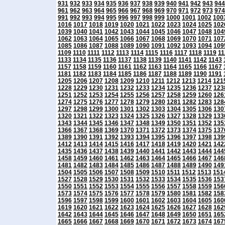
931
932
933
934
935
936
937
938
939
940
941
942
943
944
961
962
963
964
965
966
967
968
969
970
971
972
973
974
991
992
993
994
995
996
997
998
999
1000
1001
1002
100
1016
1017
1018
1019
1020
1021
1022
1023
1024
1025
102
1039
1040
1041
1042
1043
1044
1045
1046
1047
1048
104
1062
1063
1064
1065
1066
1067
1068
1069
1070
1071
107
1085
1086
1087
1088
1089
1090
1091
1092
1093
1094
109
1109
1110
1111
1112
1113
1114
1115
1116
1117
1118
1119
11
1133
1134
1135
1136
1137
1138
1139
1140
1141
1142
1143
1157
1158
1159
1160
1161
1162
1163
1164
1165
1166
1167
1181
1182
1183
1184
1185
1186
1187
1188
1189
1190
1191
1205
1206
1207
1208
1209
1210
1211
1212
1213
1214
121
1228
1229
1230
1231
1232
1233
1234
1235
1236
1237
123
1251
1252
1253
1254
1255
1256
1257
1258
1259
1260
126
1274
1275
1276
1277
1278
1279
1280
1281
1282
1283
128
1297
1298
1299
1300
1301
1302
1303
1304
1305
1306
130
1320
1321
1322
1323
1324
1325
1326
1327
1328
1329
133
1343
1344
1345
1346
1347
1348
1349
1350
1351
1352
135
1366
1367
1368
1369
1370
1371
1372
1373
1374
1375
137
1389
1390
1391
1392
1393
1394
1395
1396
1397
1398
139
1412
1413
1414
1415
1416
1417
1418
1419
1420
1421
142
1435
1436
1437
1438
1439
1440
1441
1442
1443
1444
144
1458
1459
1460
1461
1462
1463
1464
1465
1466
1467
146
1481
1482
1483
1484
1485
1486
1487
1488
1489
1490
149
1504
1505
1506
1507
1508
1509
1510
1511
1512
1513
151
1527
1528
1529
1530
1531
1532
1533
1534
1535
1536
153
1550
1551
1552
1553
1554
1555
1556
1557
1558
1559
156
1573
1574
1575
1576
1577
1578
1579
1580
1581
1582
158
1596
1597
1598
1599
1600
1601
1602
1603
1604
1605
160
1619
1620
1621
1622
1623
1624
1625
1626
1627
1628
162
1642
1643
1644
1645
1646
1647
1648
1649
1650
1651
165
1665
1666
1667
1668
1669
1670
1671
1672
1673
1674
167