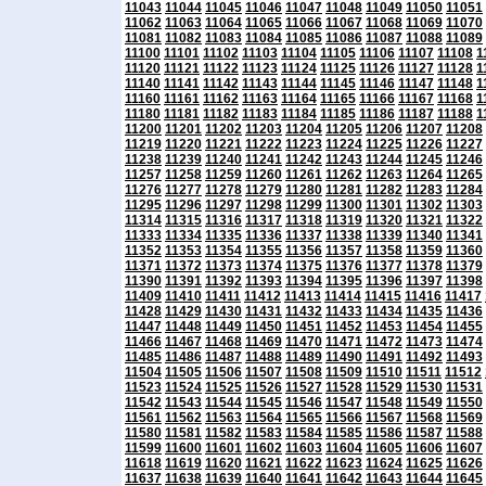
11043
11044
11045
11046
11047
11048
11049
11050
11051
11062
11063
11064
11065
11066
11067
11068
11069
11070
11081
11082
11083
11084
11085
11086
11087
11088
11089
11100
11101
11102
11103
11104
11105
11106
11107
11108
1
11120
11121
11122
11123
11124
11125
11126
11127
11128
1
11140
11141
11142
11143
11144
11145
11146
11147
11148
1
11160
11161
11162
11163
11164
11165
11166
11167
11168
1
11180
11181
11182
11183
11184
11185
11186
11187
11188
1
11200
11201
11202
11203
11204
11205
11206
11207
11208
11219
11220
11221
11222
11223
11224
11225
11226
11227
11238
11239
11240
11241
11242
11243
11244
11245
11246
11257
11258
11259
11260
11261
11262
11263
11264
11265
11276
11277
11278
11279
11280
11281
11282
11283
11284
11295
11296
11297
11298
11299
11300
11301
11302
11303
11314
11315
11316
11317
11318
11319
11320
11321
11322
11333
11334
11335
11336
11337
11338
11339
11340
11341
11352
11353
11354
11355
11356
11357
11358
11359
11360
11371
11372
11373
11374
11375
11376
11377
11378
11379
11390
11391
11392
11393
11394
11395
11396
11397
11398
11409
11410
11411
11412
11413
11414
11415
11416
11417
11428
11429
11430
11431
11432
11433
11434
11435
11436
11447
11448
11449
11450
11451
11452
11453
11454
11455
11466
11467
11468
11469
11470
11471
11472
11473
11474
11485
11486
11487
11488
11489
11490
11491
11492
11493
11504
11505
11506
11507
11508
11509
11510
11511
11512
11523
11524
11525
11526
11527
11528
11529
11530
11531
11542
11543
11544
11545
11546
11547
11548
11549
11550
11561
11562
11563
11564
11565
11566
11567
11568
11569
11580
11581
11582
11583
11584
11585
11586
11587
11588
11599
11600
11601
11602
11603
11604
11605
11606
11607
11618
11619
11620
11621
11622
11623
11624
11625
11626
11637
11638
11639
11640
11641
11642
11643
11644
11645