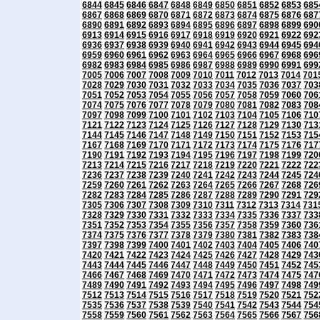
6844
6845
6846
6847
6848
6849
6850
6851
6852
6853
685
6867
6868
6869
6870
6871
6872
6873
6874
6875
6876
687
6890
6891
6892
6893
6894
6895
6896
6897
6898
6899
690
6913
6914
6915
6916
6917
6918
6919
6920
6921
6922
692
6936
6937
6938
6939
6940
6941
6942
6943
6944
6945
694
6959
6960
6961
6962
6963
6964
6965
6966
6967
6968
696
6982
6983
6984
6985
6986
6987
6988
6989
6990
6991
699
7005
7006
7007
7008
7009
7010
7011
7012
7013
7014
701
7028
7029
7030
7031
7032
7033
7034
7035
7036
7037
703
7051
7052
7053
7054
7055
7056
7057
7058
7059
7060
706
7074
7075
7076
7077
7078
7079
7080
7081
7082
7083
708
7097
7098
7099
7100
7101
7102
7103
7104
7105
7106
710
7121
7122
7123
7124
7125
7126
7127
7128
7129
7130
713
7144
7145
7146
7147
7148
7149
7150
7151
7152
7153
715
7167
7168
7169
7170
7171
7172
7173
7174
7175
7176
717
7190
7191
7192
7193
7194
7195
7196
7197
7198
7199
720
7213
7214
7215
7216
7217
7218
7219
7220
7221
7222
722
7236
7237
7238
7239
7240
7241
7242
7243
7244
7245
724
7259
7260
7261
7262
7263
7264
7265
7266
7267
7268
726
7282
7283
7284
7285
7286
7287
7288
7289
7290
7291
729
7305
7306
7307
7308
7309
7310
7311
7312
7313
7314
731
7328
7329
7330
7331
7332
7333
7334
7335
7336
7337
733
7351
7352
7353
7354
7355
7356
7357
7358
7359
7360
736
7374
7375
7376
7377
7378
7379
7380
7381
7382
7383
738
7397
7398
7399
7400
7401
7402
7403
7404
7405
7406
740
7420
7421
7422
7423
7424
7425
7426
7427
7428
7429
743
7443
7444
7445
7446
7447
7448
7449
7450
7451
7452
745
7466
7467
7468
7469
7470
7471
7472
7473
7474
7475
747
7489
7490
7491
7492
7493
7494
7495
7496
7497
7498
749
7512
7513
7514
7515
7516
7517
7518
7519
7520
7521
752
7535
7536
7537
7538
7539
7540
7541
7542
7543
7544
754
7558
7559
7560
7561
7562
7563
7564
7565
7566
7567
756