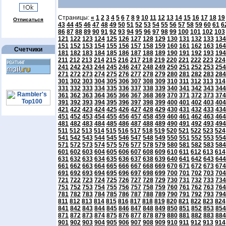
Страницы:
«
1
2
3
4
5
6
7
8
9
10
11
12
13
14
15
16
17
18
19
Отписаться
43
44
45
46
47
48
49
50
51
52
53
54
55
56
57
58
59
60
61
6
86
87
88
89
90
91
92
93
94
95
96
97
98
99
100
101
102
103
121
122
123
124
125
126
127
128
129
130
131
132
133
134
151
152
153
154
155
156
157
158
159
160
161
162
163
164
Счетчики
181
182
183
184
185
186
187
188
189
190
191
192
193
194
211
212
213
214
215
216
217
218
219
220
221
222
223
224
241
242
243
244
245
246
247
248
249
250
251
252
253
254
271
272
273
274
275
276
277
278
279
280
281
282
283
284
301
302
303
304
305
306
307
308
309
310
311
312
313
314
331
332
333
334
335
336
337
338
339
340
341
342
343
344
361
362
363
364
365
366
367
368
369
370
371
372
373
374
391
392
393
394
395
396
397
398
399
400
401
402
403
404
421
422
423
424
425
426
427
428
429
430
431
432
433
434
451
452
453
454
455
456
457
458
459
460
461
462
463
464
481
482
483
484
485
486
487
488
489
490
491
492
493
494
511
512
513
514
515
516
517
518
519
520
521
522
523
524
541
542
543
544
545
546
547
548
549
550
551
552
553
554
571
572
573
574
575
576
577
578
579
580
581
582
583
584
601
602
603
604
605
606
607
608
609
610
611
612
613
614
631
632
633
634
635
636
637
638
639
640
641
642
643
644
661
662
663
664
665
666
667
668
669
670
671
672
673
674
691
692
693
694
695
696
697
698
699
700
701
702
703
704
721
722
723
724
725
726
727
728
729
730
731
732
733
734
751
752
753
754
755
756
757
758
759
760
761
762
763
764
781
782
783
784
785
786
787
788
789
790
791
792
793
794
811
812
813
814
815
816
817
818
819
820
821
822
823
824
841
842
843
844
845
846
847
848
849
850
851
852
853
854
871
872
873
874
875
876
877
878
879
880
881
882
883
884
901
902
903
904
905
906
907
908
909
910
911
912
913
914