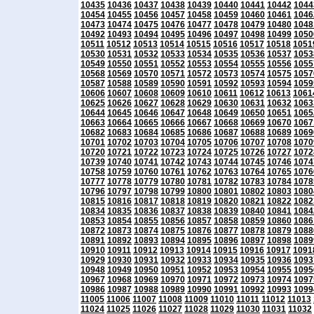
10435
10436
10437
10438
10439
10440
10441
10442
1044
10454
10455
10456
10457
10458
10459
10460
10461
1046
10473
10474
10475
10476
10477
10478
10479
10480
1048
10492
10493
10494
10495
10496
10497
10498
10499
1050
10511
10512
10513
10514
10515
10516
10517
10518
1051
10530
10531
10532
10533
10534
10535
10536
10537
1053
10549
10550
10551
10552
10553
10554
10555
10556
1055
10568
10569
10570
10571
10572
10573
10574
10575
1057
10587
10588
10589
10590
10591
10592
10593
10594
1059
10606
10607
10608
10609
10610
10611
10612
10613
1061
10625
10626
10627
10628
10629
10630
10631
10632
1063
10644
10645
10646
10647
10648
10649
10650
10651
1065
10663
10664
10665
10666
10667
10668
10669
10670
1067
10682
10683
10684
10685
10686
10687
10688
10689
1069
10701
10702
10703
10704
10705
10706
10707
10708
1070
10720
10721
10722
10723
10724
10725
10726
10727
1072
10739
10740
10741
10742
10743
10744
10745
10746
1074
10758
10759
10760
10761
10762
10763
10764
10765
1076
10777
10778
10779
10780
10781
10782
10783
10784
1078
10796
10797
10798
10799
10800
10801
10802
10803
1080
10815
10816
10817
10818
10819
10820
10821
10822
1082
10834
10835
10836
10837
10838
10839
10840
10841
1084
10853
10854
10855
10856
10857
10858
10859
10860
1086
10872
10873
10874
10875
10876
10877
10878
10879
1088
10891
10892
10893
10894
10895
10896
10897
10898
1089
10910
10911
10912
10913
10914
10915
10916
10917
1091
10929
10930
10931
10932
10933
10934
10935
10936
1093
10948
10949
10950
10951
10952
10953
10954
10955
1095
10967
10968
10969
10970
10971
10972
10973
10974
1097
10986
10987
10988
10989
10990
10991
10992
10993
1099
11005
11006
11007
11008
11009
11010
11011
11012
11013
11024
11025
11026
11027
11028
11029
11030
11031
11032