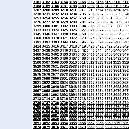
3161
3162
3163
3164
3165
3166
3167
3168
3169
3170
317
3184
3185
3186
3187
3188
3189
3190
3191
3192
3193
319
3207
3208
3209
3210
3211
3212
3213
3214
3215
3216
321
3230
3231
3232
3233
3234
3235
3236
3237
3238
3239
324
3253
3254
3255
3256
3257
3258
3259
3260
3261
3262
326
3276
3277
3278
3279
3280
3281
3282
3283
3284
3285
328
3299
3300
3301
3302
3303
3304
3305
3306
3307
3308
330
3322
3323
3324
3325
3326
3327
3328
3329
3330
3331
333
3345
3346
3347
3348
3349
3350
3351
3352
3353
3354
335
3368
3369
3370
3371
3372
3373
3374
3375
3376
3377
337
3391
3392
3393
3394
3395
3396
3397
3398
3399
3400
340
3414
3415
3416
3417
3418
3419
3420
3421
3422
3423
342
3437
3438
3439
3440
3441
3442
3443
3444
3445
3446
344
3460
3461
3462
3463
3464
3465
3466
3467
3468
3469
347
3483
3484
3485
3486
3487
3488
3489
3490
3491
3492
349
3506
3507
3508
3509
3510
3511
3512
3513
3514
3515
351
3529
3530
3531
3532
3533
3534
3535
3536
3537
3538
353
3552
3553
3554
3555
3556
3557
3558
3559
3560
3561
356
3575
3576
3577
3578
3579
3580
3581
3582
3583
3584
358
3598
3599
3600
3601
3602
3603
3604
3605
3606
3607
360
3621
3622
3623
3624
3625
3626
3627
3628
3629
3630
363
3644
3645
3646
3647
3648
3649
3650
3651
3652
3653
365
3667
3668
3669
3670
3671
3672
3673
3674
3675
3676
367
3690
3691
3692
3693
3694
3695
3696
3697
3698
3699
370
3713
3714
3715
3716
3717
3718
3719
3720
3721
3722
372
3736
3737
3738
3739
3740
3741
3742
3743
3744
3745
374
3759
3760
3761
3762
3763
3764
3765
3766
3767
3768
376
3782
3783
3784
3785
3786
3787
3788
3789
3790
3791
379
3805
3806
3807
3808
3809
3810
3811
3812
3813
3814
381
3828
3829
3830
3831
3832
3833
3834
3835
3836
3837
383
3851
3852
3853
3854
3855
3856
3857
3858
3859
3860
386
3874
3875
3876
3877
3878
3879
3880
3881
3882
3883
388