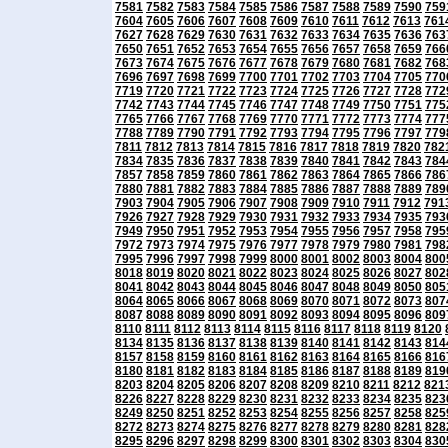
7581
7582
7583
7584
7585
7586
7587
7588
7589
7590
759
7604
7605
7606
7607
7608
7609
7610
7611
7612
7613
761
7627
7628
7629
7630
7631
7632
7633
7634
7635
7636
763
7650
7651
7652
7653
7654
7655
7656
7657
7658
7659
766
7673
7674
7675
7676
7677
7678
7679
7680
7681
7682
768
7696
7697
7698
7699
7700
7701
7702
7703
7704
7705
770
7719
7720
7721
7722
7723
7724
7725
7726
7727
7728
772
7742
7743
7744
7745
7746
7747
7748
7749
7750
7751
775
7765
7766
7767
7768
7769
7770
7771
7772
7773
7774
777
7788
7789
7790
7791
7792
7793
7794
7795
7796
7797
779
7811
7812
7813
7814
7815
7816
7817
7818
7819
7820
782
7834
7835
7836
7837
7838
7839
7840
7841
7842
7843
784
7857
7858
7859
7860
7861
7862
7863
7864
7865
7866
786
7880
7881
7882
7883
7884
7885
7886
7887
7888
7889
789
7903
7904
7905
7906
7907
7908
7909
7910
7911
7912
791
7926
7927
7928
7929
7930
7931
7932
7933
7934
7935
793
7949
7950
7951
7952
7953
7954
7955
7956
7957
7958
795
7972
7973
7974
7975
7976
7977
7978
7979
7980
7981
798
7995
7996
7997
7998
7999
8000
8001
8002
8003
8004
800
8018
8019
8020
8021
8022
8023
8024
8025
8026
8027
802
8041
8042
8043
8044
8045
8046
8047
8048
8049
8050
805
8064
8065
8066
8067
8068
8069
8070
8071
8072
8073
807
8087
8088
8089
8090
8091
8092
8093
8094
8095
8096
809
8110
8111
8112
8113
8114
8115
8116
8117
8118
8119
8120
8134
8135
8136
8137
8138
8139
8140
8141
8142
8143
814
8157
8158
8159
8160
8161
8162
8163
8164
8165
8166
816
8180
8181
8182
8183
8184
8185
8186
8187
8188
8189
819
8203
8204
8205
8206
8207
8208
8209
8210
8211
8212
821
8226
8227
8228
8229
8230
8231
8232
8233
8234
8235
823
8249
8250
8251
8252
8253
8254
8255
8256
8257
8258
825
8272
8273
8274
8275
8276
8277
8278
8279
8280
8281
828
8295
8296
8297
8298
8299
8300
8301
8302
8303
8304
830