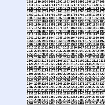
1688
1689
1690
1691
1692
1693
1694
1695
1696
1697
169
1711
1712
1713
1714
1715
1716
1717
1718
1719
1720
172
1734
1735
1736
1737
1738
1739
1740
1741
1742
1743
174
1757
1758
1759
1760
1761
1762
1763
1764
1765
1766
176
1780
1781
1782
1783
1784
1785
1786
1787
1788
1789
179
1803
1804
1805
1806
1807
1808
1809
1810
1811
1812
181
1826
1827
1828
1829
1830
1831
1832
1833
1834
1835
183
1849
1850
1851
1852
1853
1854
1855
1856
1857
1858
185
1872
1873
1874
1875
1876
1877
1878
1879
1880
1881
188
1895
1896
1897
1898
1899
1900
1901
1902
1903
1904
190
1918
1919
1920
1921
1922
1923
1924
1925
1926
1927
192
1941
1942
1943
1944
1945
1946
1947
1948
1949
1950
195
1964
1965
1966
1967
1968
1969
1970
1971
1972
1973
197
1987
1988
1989
1990
1991
1992
1993
1994
1995
1996
199
2010
2011
2012
2013
2014
2015
2016
2017
2018
2019
202
2033
2034
2035
2036
2037
2038
2039
2040
2041
2042
204
2056
2057
2058
2059
2060
2061
2062
2063
2064
2065
206
2079
2080
2081
2082
2083
2084
2085
2086
2087
2088
208
2102
2103
2104
2105
2106
2107
2108
2109
2110
2111
211
2126
2127
2128
2129
2130
2131
2132
2133
2134
2135
213
2149
2150
2151
2152
2153
2154
2155
2156
2157
2158
215
2172
2173
2174
2175
2176
2177
2178
2179
2180
2181
218
2195
2196
2197
2198
2199
2200
2201
2202
2203
2204
220
2218
2219
2220
2221
2222
2223
2224
2225
2226
2227
222
2241
2242
2243
2244
2245
2246
2247
2248
2249
2250
225
2264
2265
2266
2267
2268
2269
2270
2271
2272
2273
227
2287
2288
2289
2290
2291
2292
2293
2294
2295
2296
229
2310
2311
2312
2313
2314
2315
2316
2317
2318
2319
232
2333
2334
2335
2336
2337
2338
2339
2340
2341
2342
234
2356
2357
2358
2359
2360
2361
2362
2363
2364
2365
236
2379
2380
2381
2382
2383
2384
2385
2386
2387
2388
238
2402
2403
2404
2405
2406
2407
2408
2409
2410
2411
241