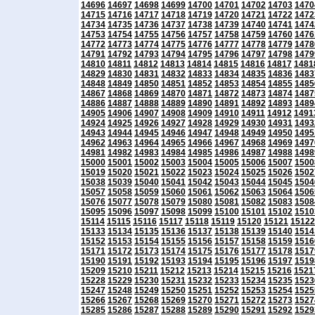
14696
14697
14698
14699
14700
14701
14702
14703
1470
14715
14716
14717
14718
14719
14720
14721
14722
1472
14734
14735
14736
14737
14738
14739
14740
14741
1474
14753
14754
14755
14756
14757
14758
14759
14760
1476
14772
14773
14774
14775
14776
14777
14778
14779
1478
14791
14792
14793
14794
14795
14796
14797
14798
1479
14810
14811
14812
14813
14814
14815
14816
14817
1481
14829
14830
14831
14832
14833
14834
14835
14836
1483
14848
14849
14850
14851
14852
14853
14854
14855
1485
14867
14868
14869
14870
14871
14872
14873
14874
1487
14886
14887
14888
14889
14890
14891
14892
14893
1489
14905
14906
14907
14908
14909
14910
14911
14912
1491
14924
14925
14926
14927
14928
14929
14930
14931
1493
14943
14944
14945
14946
14947
14948
14949
14950
1495
14962
14963
14964
14965
14966
14967
14968
14969
1497
14981
14982
14983
14984
14985
14986
14987
14988
1498
15000
15001
15002
15003
15004
15005
15006
15007
1500
15019
15020
15021
15022
15023
15024
15025
15026
1502
15038
15039
15040
15041
15042
15043
15044
15045
1504
15057
15058
15059
15060
15061
15062
15063
15064
1506
15076
15077
15078
15079
15080
15081
15082
15083
1508
15095
15096
15097
15098
15099
15100
15101
15102
1510
15114
15115
15116
15117
15118
15119
15120
15121
15122
15133
15134
15135
15136
15137
15138
15139
15140
1514
15152
15153
15154
15155
15156
15157
15158
15159
1516
15171
15172
15173
15174
15175
15176
15177
15178
1517
15190
15191
15192
15193
15194
15195
15196
15197
1519
15209
15210
15211
15212
15213
15214
15215
15216
1521
15228
15229
15230
15231
15232
15233
15234
15235
1523
15247
15248
15249
15250
15251
15252
15253
15254
1525
15266
15267
15268
15269
15270
15271
15272
15273
1527
15285
15286
15287
15288
15289
15290
15291
15292
1529