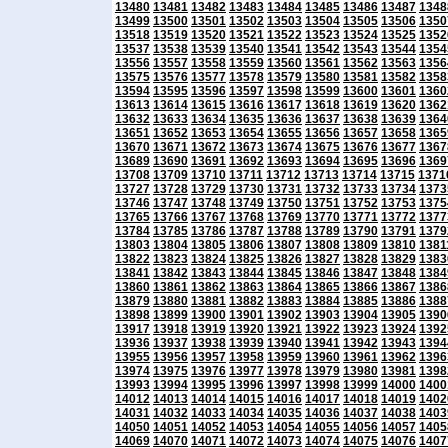
13480
13481
13482
13483
13484
13485
13486
13487
1348
13499
13500
13501
13502
13503
13504
13505
13506
1350
13518
13519
13520
13521
13522
13523
13524
13525
1352
13537
13538
13539
13540
13541
13542
13543
13544
1354
13556
13557
13558
13559
13560
13561
13562
13563
1356
13575
13576
13577
13578
13579
13580
13581
13582
1358
13594
13595
13596
13597
13598
13599
13600
13601
1360
13613
13614
13615
13616
13617
13618
13619
13620
1362
13632
13633
13634
13635
13636
13637
13638
13639
1364
13651
13652
13653
13654
13655
13656
13657
13658
1365
13670
13671
13672
13673
13674
13675
13676
13677
1367
13689
13690
13691
13692
13693
13694
13695
13696
1369
13708
13709
13710
13711
13712
13713
13714
13715
1371
13727
13728
13729
13730
13731
13732
13733
13734
1373
13746
13747
13748
13749
13750
13751
13752
13753
1375
13765
13766
13767
13768
13769
13770
13771
13772
1377
13784
13785
13786
13787
13788
13789
13790
13791
1379
13803
13804
13805
13806
13807
13808
13809
13810
1381
13822
13823
13824
13825
13826
13827
13828
13829
1383
13841
13842
13843
13844
13845
13846
13847
13848
1384
13860
13861
13862
13863
13864
13865
13866
13867
1386
13879
13880
13881
13882
13883
13884
13885
13886
1388
13898
13899
13900
13901
13902
13903
13904
13905
1390
13917
13918
13919
13920
13921
13922
13923
13924
1392
13936
13937
13938
13939
13940
13941
13942
13943
1394
13955
13956
13957
13958
13959
13960
13961
13962
1396
13974
13975
13976
13977
13978
13979
13980
13981
1398
13993
13994
13995
13996
13997
13998
13999
14000
1400
14012
14013
14014
14015
14016
14017
14018
14019
1402
14031
14032
14033
14034
14035
14036
14037
14038
1403
14050
14051
14052
14053
14054
14055
14056
14057
1405
14069
14070
14071
14072
14073
14074
14075
14076
1407