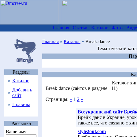
Главная
Статьи
Каталог
Фото
Виде
Главная
»
Каталог
»
Break-dance
Тематический ката
Пар
Разделы
Ка
»
Каталог
Каталог хип
Break-dance (сайтов в разделе - 11)
Добавить
»
сайт
Страницы:
«
1
2
»
»
Правила
Всеукраинский сайт Брей
Врейк-данс в Украине, урок
также все, что связано с хи
Рассылка
style2ouf.com
Ваше имя:
Брейк-данс фото. Очень мн