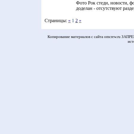
Фото Рок стеди, новости, фо
доделан - отсутствуют разд
Страницы:
«
1
2
»
Копирование материалов с сайта omcrew.ru ЗАПР
ист