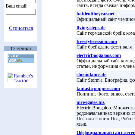
сайта, всегда свежая инфор
Ваш email:
battleoftheyear.net
Официальный сайт чемпионат
flying-steps.de
Отписаться
Сайт германской брейк кома
freestylesession.com
Сайт брейкданс фестиваля
Счетчики
electricboogaloos.com
Оффициальный сайт команды 
статьи, информация о член
stormdance.de
Сайт Storm'а. Биография, фо
fantasticpoppers.com
Поппинг. Фото, видео, стат
mrwiggles.biz
Electric Boogaloo. Множес
родоначальниках верхних с
Пит или Попин Пит, Робот С
язык.
Оффициальный сайт леген