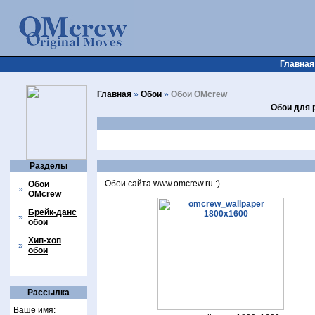
Главная
Главная
»
Обои
»
Обои OMcrew
Обои для р
Разделы
Обои сайта www.omcrew.ru :)
Обои
»
OMcrew
Брейк-данс
»
обои
Хип-хоп
»
обои
Рассылка
Ваше имя: