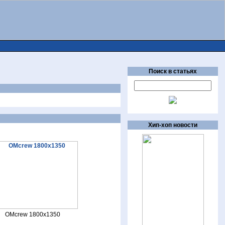
Поиск в статьях
Хип-хоп новости
OMcrew 1800x1350