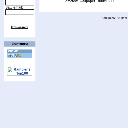
omcrew_wallpaper 1800x1600
Ваш email:
Копирование матер
Отписаться
Счетчики