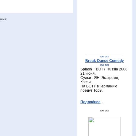
чник!
«« »»
Break-Dance Comedy
«« »»
Splash + BOTY Russia 2008
21 июня.
Судьи - ЯН, Экстремо,
Крези
На BOTY в Германию
поедут Top9.
Подробнее
...
«« »»