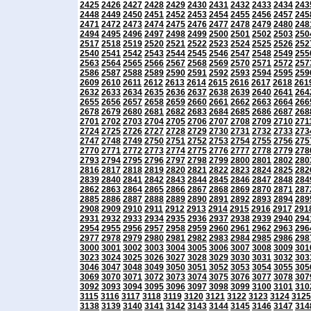
2425
2426
2427
2428
2429
2430
2431
2432
2433
2434
243
2448
2449
2450
2451
2452
2453
2454
2455
2456
2457
245
2471
2472
2473
2474
2475
2476
2477
2478
2479
2480
248
2494
2495
2496
2497
2498
2499
2500
2501
2502
2503
250
2517
2518
2519
2520
2521
2522
2523
2524
2525
2526
252
2540
2541
2542
2543
2544
2545
2546
2547
2548
2549
255
2563
2564
2565
2566
2567
2568
2569
2570
2571
2572
257
2586
2587
2588
2589
2590
2591
2592
2593
2594
2595
259
2609
2610
2611
2612
2613
2614
2615
2616
2617
2618
261
2632
2633
2634
2635
2636
2637
2638
2639
2640
2641
264
2655
2656
2657
2658
2659
2660
2661
2662
2663
2664
266
2678
2679
2680
2681
2682
2683
2684
2685
2686
2687
268
2701
2702
2703
2704
2705
2706
2707
2708
2709
2710
271
2724
2725
2726
2727
2728
2729
2730
2731
2732
2733
273
2747
2748
2749
2750
2751
2752
2753
2754
2755
2756
275
2770
2771
2772
2773
2774
2775
2776
2777
2778
2779
278
2793
2794
2795
2796
2797
2798
2799
2800
2801
2802
280
2816
2817
2818
2819
2820
2821
2822
2823
2824
2825
282
2839
2840
2841
2842
2843
2844
2845
2846
2847
2848
284
2862
2863
2864
2865
2866
2867
2868
2869
2870
2871
287
2885
2886
2887
2888
2889
2890
2891
2892
2893
2894
289
2908
2909
2910
2911
2912
2913
2914
2915
2916
2917
291
2931
2932
2933
2934
2935
2936
2937
2938
2939
2940
294
2954
2955
2956
2957
2958
2959
2960
2961
2962
2963
296
2977
2978
2979
2980
2981
2982
2983
2984
2985
2986
298
3000
3001
3002
3003
3004
3005
3006
3007
3008
3009
301
3023
3024
3025
3026
3027
3028
3029
3030
3031
3032
303
3046
3047
3048
3049
3050
3051
3052
3053
3054
3055
305
3069
3070
3071
3072
3073
3074
3075
3076
3077
3078
307
3092
3093
3094
3095
3096
3097
3098
3099
3100
3101
310
3115
3116
3117
3118
3119
3120
3121
3122
3123
3124
3125
3138
3139
3140
3141
3142
3143
3144
3145
3146
3147
314