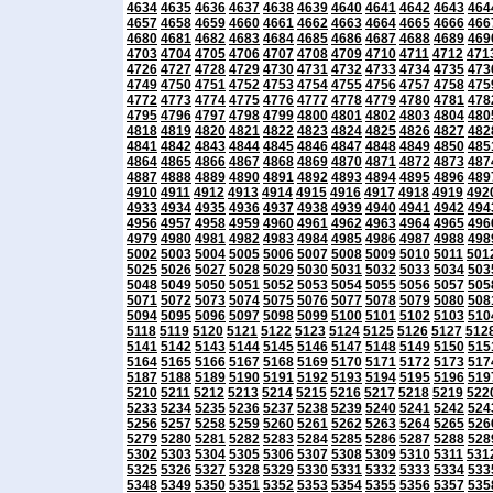
4634
4635
4636
4637
4638
4639
4640
4641
4642
4643
464
4657
4658
4659
4660
4661
4662
4663
4664
4665
4666
466
4680
4681
4682
4683
4684
4685
4686
4687
4688
4689
469
4703
4704
4705
4706
4707
4708
4709
4710
4711
4712
471
4726
4727
4728
4729
4730
4731
4732
4733
4734
4735
473
4749
4750
4751
4752
4753
4754
4755
4756
4757
4758
475
4772
4773
4774
4775
4776
4777
4778
4779
4780
4781
478
4795
4796
4797
4798
4799
4800
4801
4802
4803
4804
480
4818
4819
4820
4821
4822
4823
4824
4825
4826
4827
482
4841
4842
4843
4844
4845
4846
4847
4848
4849
4850
485
4864
4865
4866
4867
4868
4869
4870
4871
4872
4873
487
4887
4888
4889
4890
4891
4892
4893
4894
4895
4896
489
4910
4911
4912
4913
4914
4915
4916
4917
4918
4919
492
4933
4934
4935
4936
4937
4938
4939
4940
4941
4942
494
4956
4957
4958
4959
4960
4961
4962
4963
4964
4965
496
4979
4980
4981
4982
4983
4984
4985
4986
4987
4988
498
5002
5003
5004
5005
5006
5007
5008
5009
5010
5011
501
5025
5026
5027
5028
5029
5030
5031
5032
5033
5034
503
5048
5049
5050
5051
5052
5053
5054
5055
5056
5057
505
5071
5072
5073
5074
5075
5076
5077
5078
5079
5080
508
5094
5095
5096
5097
5098
5099
5100
5101
5102
5103
510
5118
5119
5120
5121
5122
5123
5124
5125
5126
5127
512
5141
5142
5143
5144
5145
5146
5147
5148
5149
5150
515
5164
5165
5166
5167
5168
5169
5170
5171
5172
5173
517
5187
5188
5189
5190
5191
5192
5193
5194
5195
5196
519
5210
5211
5212
5213
5214
5215
5216
5217
5218
5219
522
5233
5234
5235
5236
5237
5238
5239
5240
5241
5242
524
5256
5257
5258
5259
5260
5261
5262
5263
5264
5265
526
5279
5280
5281
5282
5283
5284
5285
5286
5287
5288
528
5302
5303
5304
5305
5306
5307
5308
5309
5310
5311
531
5325
5326
5327
5328
5329
5330
5331
5332
5333
5334
533
5348
5349
5350
5351
5352
5353
5354
5355
5356
5357
535