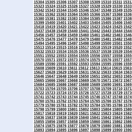
15304
15305
15306
15307
15308
15309
15310
15311
1531
15323
15324
15325
15326
15327
15328
15329
15330
1533
15342
15343
15344
15345
15346
15347
15348
15349
1535
15361
15362
15363
15364
15365
15366
15367
15368
1536
15380
15381
15382
15383
15384
15385
15386
15387
1538
15399
15400
15401
15402
15403
15404
15405
15406
1540
15418
15419
15420
15421
15422
15423
15424
15425
1542
15437
15438
15439
15440
15441
15442
15443
15444
1544
15456
15457
15458
15459
15460
15461
15462
15463
1546
15475
15476
15477
15478
15479
15480
15481
15482
1548
15494
15495
15496
15497
15498
15499
15500
15501
1550
15513
15514
15515
15516
15517
15518
15519
15520
1552
15532
15533
15534
15535
15536
15537
15538
15539
1554
15551
15552
15553
15554
15555
15556
15557
15558
1555
15570
15571
15572
15573
15574
15575
15576
15577
1557
15589
15590
15591
15592
15593
15594
15595
15596
1559
15608
15609
15610
15611
15612
15613
15614
15615
1561
15627
15628
15629
15630
15631
15632
15633
15634
1563
15646
15647
15648
15649
15650
15651
15652
15653
1565
15665
15666
15667
15668
15669
15670
15671
15672
1567
15684
15685
15686
15687
15688
15689
15690
15691
1569
15703
15704
15705
15706
15707
15708
15709
15710
1571
15722
15723
15724
15725
15726
15727
15728
15729
1573
15741
15742
15743
15744
15745
15746
15747
15748
1574
15760
15761
15762
15763
15764
15765
15766
15767
1576
15779
15780
15781
15782
15783
15784
15785
15786
1578
15798
15799
15800
15801
15802
15803
15804
15805
1580
15817
15818
15819
15820
15821
15822
15823
15824
1582
15836
15837
15838
15839
15840
15841
15842
15843
1584
15855
15856
15857
15858
15859
15860
15861
15862
1586
15874
15875
15876
15877
15878
15879
15880
15881
1588
15893
15894
15895
15896
15897
15898
15899
15900
1590