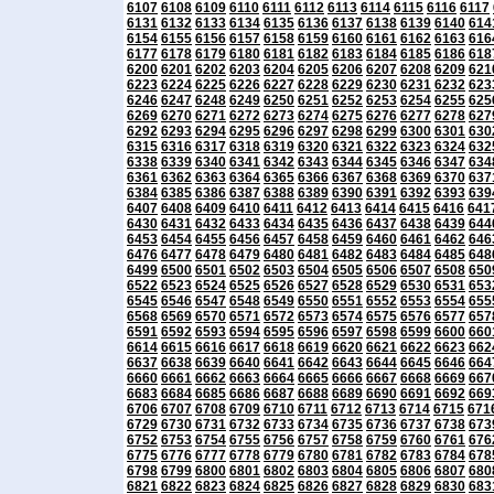
6107
6108
6109
6110
6111
6112
6113
6114
6115
6116
6117
6131
6132
6133
6134
6135
6136
6137
6138
6139
6140
614
6154
6155
6156
6157
6158
6159
6160
6161
6162
6163
616
6177
6178
6179
6180
6181
6182
6183
6184
6185
6186
618
6200
6201
6202
6203
6204
6205
6206
6207
6208
6209
621
6223
6224
6225
6226
6227
6228
6229
6230
6231
6232
623
6246
6247
6248
6249
6250
6251
6252
6253
6254
6255
625
6269
6270
6271
6272
6273
6274
6275
6276
6277
6278
627
6292
6293
6294
6295
6296
6297
6298
6299
6300
6301
630
6315
6316
6317
6318
6319
6320
6321
6322
6323
6324
632
6338
6339
6340
6341
6342
6343
6344
6345
6346
6347
634
6361
6362
6363
6364
6365
6366
6367
6368
6369
6370
637
6384
6385
6386
6387
6388
6389
6390
6391
6392
6393
639
6407
6408
6409
6410
6411
6412
6413
6414
6415
6416
641
6430
6431
6432
6433
6434
6435
6436
6437
6438
6439
644
6453
6454
6455
6456
6457
6458
6459
6460
6461
6462
646
6476
6477
6478
6479
6480
6481
6482
6483
6484
6485
648
6499
6500
6501
6502
6503
6504
6505
6506
6507
6508
650
6522
6523
6524
6525
6526
6527
6528
6529
6530
6531
653
6545
6546
6547
6548
6549
6550
6551
6552
6553
6554
655
6568
6569
6570
6571
6572
6573
6574
6575
6576
6577
657
6591
6592
6593
6594
6595
6596
6597
6598
6599
6600
660
6614
6615
6616
6617
6618
6619
6620
6621
6622
6623
662
6637
6638
6639
6640
6641
6642
6643
6644
6645
6646
664
6660
6661
6662
6663
6664
6665
6666
6667
6668
6669
667
6683
6684
6685
6686
6687
6688
6689
6690
6691
6692
669
6706
6707
6708
6709
6710
6711
6712
6713
6714
6715
671
6729
6730
6731
6732
6733
6734
6735
6736
6737
6738
673
6752
6753
6754
6755
6756
6757
6758
6759
6760
6761
676
6775
6776
6777
6778
6779
6780
6781
6782
6783
6784
678
6798
6799
6800
6801
6802
6803
6804
6805
6806
6807
680
6821
6822
6823
6824
6825
6826
6827
6828
6829
6830
683