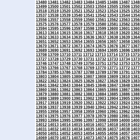
13480
13481
13482
13483
13484
13485
13486
13487
1348
13499
13500
13501
13502
13503
13504
13505
13506
1350
13518
13519
13520
13521
13522
13523
13524
13525
1352
13537
13538
13539
13540
13541
13542
13543
13544
1354
13556
13557
13558
13559
13560
13561
13562
13563
1356
13575
13576
13577
13578
13579
13580
13581
13582
1358
13594
13595
13596
13597
13598
13599
13600
13601
1360
13613
13614
13615
13616
13617
13618
13619
13620
1362
13632
13633
13634
13635
13636
13637
13638
13639
1364
13651
13652
13653
13654
13655
13656
13657
13658
1365
13670
13671
13672
13673
13674
13675
13676
13677
1367
13689
13690
13691
13692
13693
13694
13695
13696
1369
13708
13709
13710
13711
13712
13713
13714
13715
1371
13727
13728
13729
13730
13731
13732
13733
13734
1373
13746
13747
13748
13749
13750
13751
13752
13753
1375
13765
13766
13767
13768
13769
13770
13771
13772
1377
13784
13785
13786
13787
13788
13789
13790
13791
1379
13803
13804
13805
13806
13807
13808
13809
13810
1381
13822
13823
13824
13825
13826
13827
13828
13829
1383
13841
13842
13843
13844
13845
13846
13847
13848
1384
13860
13861
13862
13863
13864
13865
13866
13867
1386
13879
13880
13881
13882
13883
13884
13885
13886
1388
13898
13899
13900
13901
13902
13903
13904
13905
1390
13917
13918
13919
13920
13921
13922
13923
13924
1392
13936
13937
13938
13939
13940
13941
13942
13943
1394
13955
13956
13957
13958
13959
13960
13961
13962
1396
13974
13975
13976
13977
13978
13979
13980
13981
1398
13993
13994
13995
13996
13997
13998
13999
14000
1400
14012
14013
14014
14015
14016
14017
14018
14019
1402
14031
14032
14033
14034
14035
14036
14037
14038
1403
14050
14051
14052
14053
14054
14055
14056
14057
1405
14069
14070
14071
14072
14073
14074
14075
14076
1407