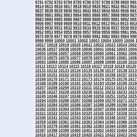
9791
9792
9793
9794
9795
9796
9797
9798
9799
9800
980
9814
9815
9816
9817
9818
9819
9820
9821
9822
9823
982
9837
9838
9839
9840
9841
9842
9843
9844
9845
9846
984
9860
9861
9862
9863
9864
9865
9866
9867
9868
9869
987
9883
9884
9885
9886
9887
9888
9889
9890
9891
9892
989
9906
9907
9908
9909
9910
9911
9912
9913
9914
9915
991
9929
9930
9931
9932
9933
9934
9935
9936
9937
9938
993
9952
9953
9954
9955
9956
9957
9958
9959
9960
9961
996
9975
9976
9977
9978
9979
9980
9981
9982
9983
9984
998
9998
9999
10000
10001
10002
10003
10004
10005
10006
10017
10018
10019
10020
10021
10022
10023
10024
1002
10036
10037
10038
10039
10040
10041
10042
10043
1004
10055
10056
10057
10058
10059
10060
10061
10062
1006
10074
10075
10076
10077
10078
10079
10080
10081
1008
10093
10094
10095
10096
10097
10098
10099
10100
1010
10112
10113
10114
10115
10116
10117
10118
10119
10120
10131
10132
10133
10134
10135
10136
10137
10138
1013
10150
10151
10152
10153
10154
10155
10156
10157
1015
10169
10170
10171
10172
10173
10174
10175
10176
1017
10188
10189
10190
10191
10192
10193
10194
10195
1019
10207
10208
10209
10210
10211
10212
10213
10214
1021
10226
10227
10228
10229
10230
10231
10232
10233
1023
10245
10246
10247
10248
10249
10250
10251
10252
1025
10264
10265
10266
10267
10268
10269
10270
10271
1027
10283
10284
10285
10286
10287
10288
10289
10290
1029
10302
10303
10304
10305
10306
10307
10308
10309
1031
10321
10322
10323
10324
10325
10326
10327
10328
1032
10340
10341
10342
10343
10344
10345
10346
10347
1034
10359
10360
10361
10362
10363
10364
10365
10366
1036
10378
10379
10380
10381
10382
10383
10384
10385
1038
10397
10398
10399
10400
10401
10402
10403
10404
1040
10416
10417
10418
10419
10420
10421
10422
10423
1042