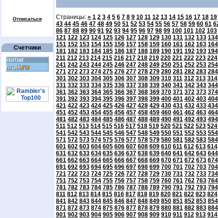
Страницы:
«
1
2
3
4
5
6
7
8
9
10
11
12
13
14
15
16
17
18
19
Отписаться
43
44
45
46
47
48
49
50
51
52
53
54
55
56
57
58
59
60
61
6
86
87
88
89
90
91
92
93
94
95
96
97
98
99
100
101
102
103
121
122
123
124
125
126
127
128
129
130
131
132
133
134
151
152
153
154
155
156
157
158
159
160
161
162
163
164
Счетчики
181
182
183
184
185
186
187
188
189
190
191
192
193
194
211
212
213
214
215
216
217
218
219
220
221
222
223
224
241
242
243
244
245
246
247
248
249
250
251
252
253
254
271
272
273
274
275
276
277
278
279
280
281
282
283
284
301
302
303
304
305
306
307
308
309
310
311
312
313
314
331
332
333
334
335
336
337
338
339
340
341
342
343
344
361
362
363
364
365
366
367
368
369
370
371
372
373
374
391
392
393
394
395
396
397
398
399
400
401
402
403
404
421
422
423
424
425
426
427
428
429
430
431
432
433
434
451
452
453
454
455
456
457
458
459
460
461
462
463
464
481
482
483
484
485
486
487
488
489
490
491
492
493
494
511
512
513
514
515
516
517
518
519
520
521
522
523
524
541
542
543
544
545
546
547
548
549
550
551
552
553
554
571
572
573
574
575
576
577
578
579
580
581
582
583
584
601
602
603
604
605
606
607
608
609
610
611
612
613
614
631
632
633
634
635
636
637
638
639
640
641
642
643
644
661
662
663
664
665
666
667
668
669
670
671
672
673
674
691
692
693
694
695
696
697
698
699
700
701
702
703
704
721
722
723
724
725
726
727
728
729
730
731
732
733
734
751
752
753
754
755
756
757
758
759
760
761
762
763
764
781
782
783
784
785
786
787
788
789
790
791
792
793
794
811
812
813
814
815
816
817
818
819
820
821
822
823
824
841
842
843
844
845
846
847
848
849
850
851
852
853
854
871
872
873
874
875
876
877
878
879
880
881
882
883
884
901
902
903
904
905
906
907
908
909
910
911
912
913
914