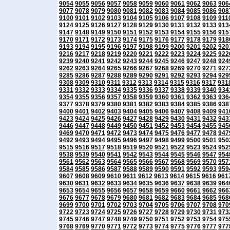
9054
9055
9056
9057
9058
9059
9060
9061
9062
9063
906
9077
9078
9079
9080
9081
9082
9083
9084
9085
9086
908
9100
9101
9102
9103
9104
9105
9106
9107
9108
9109
911
9124
9125
9126
9127
9128
9129
9130
9131
9132
9133
913
9147
9148
9149
9150
9151
9152
9153
9154
9155
9156
915
9170
9171
9172
9173
9174
9175
9176
9177
9178
9179
918
9193
9194
9195
9196
9197
9198
9199
9200
9201
9202
920
9216
9217
9218
9219
9220
9221
9222
9223
9224
9225
922
9239
9240
9241
9242
9243
9244
9245
9246
9247
9248
924
9262
9263
9264
9265
9266
9267
9268
9269
9270
9271
927
9285
9286
9287
9288
9289
9290
9291
9292
9293
9294
929
9308
9309
9310
9311
9312
9313
9314
9315
9316
9317
931
9331
9332
9333
9334
9335
9336
9337
9338
9339
9340
934
9354
9355
9356
9357
9358
9359
9360
9361
9362
9363
936
9377
9378
9379
9380
9381
9382
9383
9384
9385
9386
938
9400
9401
9402
9403
9404
9405
9406
9407
9408
9409
941
9423
9424
9425
9426
9427
9428
9429
9430
9431
9432
943
9446
9447
9448
9449
9450
9451
9452
9453
9454
9455
945
9469
9470
9471
9472
9473
9474
9475
9476
9477
9478
947
9492
9493
9494
9495
9496
9497
9498
9499
9500
9501
950
9515
9516
9517
9518
9519
9520
9521
9522
9523
9524
952
9538
9539
9540
9541
9542
9543
9544
9545
9546
9547
954
9561
9562
9563
9564
9565
9566
9567
9568
9569
9570
957
9584
9585
9586
9587
9588
9589
9590
9591
9592
9593
959
9607
9608
9609
9610
9611
9612
9613
9614
9615
9616
961
9630
9631
9632
9633
9634
9635
9636
9637
9638
9639
964
9653
9654
9655
9656
9657
9658
9659
9660
9661
9662
966
9676
9677
9678
9679
9680
9681
9682
9683
9684
9685
968
9699
9700
9701
9702
9703
9704
9705
9706
9707
9708
970
9722
9723
9724
9725
9726
9727
9728
9729
9730
9731
973
9745
9746
9747
9748
9749
9750
9751
9752
9753
9754
975
9768
9769
9770
9771
9772
9773
9774
9775
9776
9777
977