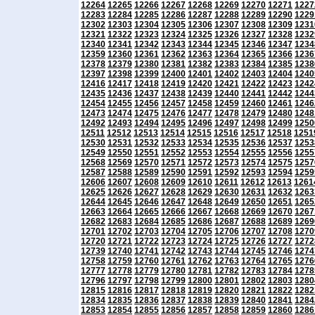
12264
12265
12266
12267
12268
12269
12270
12271
1227
12283
12284
12285
12286
12287
12288
12289
12290
1229
12302
12303
12304
12305
12306
12307
12308
12309
1231
12321
12322
12323
12324
12325
12326
12327
12328
1232
12340
12341
12342
12343
12344
12345
12346
12347
1234
12359
12360
12361
12362
12363
12364
12365
12366
1236
12378
12379
12380
12381
12382
12383
12384
12385
1238
12397
12398
12399
12400
12401
12402
12403
12404
1240
12416
12417
12418
12419
12420
12421
12422
12423
1242
12435
12436
12437
12438
12439
12440
12441
12442
1244
12454
12455
12456
12457
12458
12459
12460
12461
1246
12473
12474
12475
12476
12477
12478
12479
12480
1248
12492
12493
12494
12495
12496
12497
12498
12499
1250
12511
12512
12513
12514
12515
12516
12517
12518
1251
12530
12531
12532
12533
12534
12535
12536
12537
1253
12549
12550
12551
12552
12553
12554
12555
12556
1255
12568
12569
12570
12571
12572
12573
12574
12575
1257
12587
12588
12589
12590
12591
12592
12593
12594
1259
12606
12607
12608
12609
12610
12611
12612
12613
1261
12625
12626
12627
12628
12629
12630
12631
12632
1263
12644
12645
12646
12647
12648
12649
12650
12651
1265
12663
12664
12665
12666
12667
12668
12669
12670
1267
12682
12683
12684
12685
12686
12687
12688
12689
1269
12701
12702
12703
12704
12705
12706
12707
12708
1270
12720
12721
12722
12723
12724
12725
12726
12727
1272
12739
12740
12741
12742
12743
12744
12745
12746
1274
12758
12759
12760
12761
12762
12763
12764
12765
1276
12777
12778
12779
12780
12781
12782
12783
12784
1278
12796
12797
12798
12799
12800
12801
12802
12803
1280
12815
12816
12817
12818
12819
12820
12821
12822
1282
12834
12835
12836
12837
12838
12839
12840
12841
1284
12853
12854
12855
12856
12857
12858
12859
12860
1286