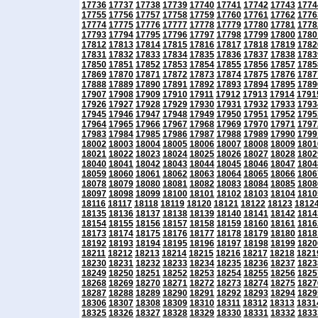
17736
17737
17738
17739
17740
17741
17742
17743
1774
17755
17756
17757
17758
17759
17760
17761
17762
1776
17774
17775
17776
17777
17778
17779
17780
17781
1778
17793
17794
17795
17796
17797
17798
17799
17800
1780
17812
17813
17814
17815
17816
17817
17818
17819
1782
17831
17832
17833
17834
17835
17836
17837
17838
1783
17850
17851
17852
17853
17854
17855
17856
17857
1785
17869
17870
17871
17872
17873
17874
17875
17876
1787
17888
17889
17890
17891
17892
17893
17894
17895
1789
17907
17908
17909
17910
17911
17912
17913
17914
1791
17926
17927
17928
17929
17930
17931
17932
17933
1793
17945
17946
17947
17948
17949
17950
17951
17952
1795
17964
17965
17966
17967
17968
17969
17970
17971
1797
17983
17984
17985
17986
17987
17988
17989
17990
1799
18002
18003
18004
18005
18006
18007
18008
18009
1801
18021
18022
18023
18024
18025
18026
18027
18028
1802
18040
18041
18042
18043
18044
18045
18046
18047
1804
18059
18060
18061
18062
18063
18064
18065
18066
1806
18078
18079
18080
18081
18082
18083
18084
18085
1808
18097
18098
18099
18100
18101
18102
18103
18104
1810
18116
18117
18118
18119
18120
18121
18122
18123
1812
18135
18136
18137
18138
18139
18140
18141
18142
1814
18154
18155
18156
18157
18158
18159
18160
18161
1816
18173
18174
18175
18176
18177
18178
18179
18180
1818
18192
18193
18194
18195
18196
18197
18198
18199
1820
18211
18212
18213
18214
18215
18216
18217
18218
1821
18230
18231
18232
18233
18234
18235
18236
18237
1823
18249
18250
18251
18252
18253
18254
18255
18256
1825
18268
18269
18270
18271
18272
18273
18274
18275
1827
18287
18288
18289
18290
18291
18292
18293
18294
1829
18306
18307
18308
18309
18310
18311
18312
18313
1831
18325
18326
18327
18328
18329
18330
18331
18332
1833