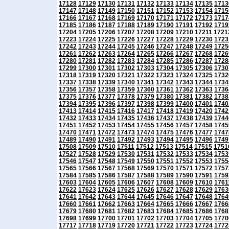
17128
17129
17130
17131
17132
17133
17134
17135
1713
17147
17148
17149
17150
17151
17152
17153
17154
1715
17166
17167
17168
17169
17170
17171
17172
17173
1717
17185
17186
17187
17188
17189
17190
17191
17192
1719
17204
17205
17206
17207
17208
17209
17210
17211
1721
17223
17224
17225
17226
17227
17228
17229
17230
1723
17242
17243
17244
17245
17246
17247
17248
17249
1725
17261
17262
17263
17264
17265
17266
17267
17268
1726
17280
17281
17282
17283
17284
17285
17286
17287
1728
17299
17300
17301
17302
17303
17304
17305
17306
1730
17318
17319
17320
17321
17322
17323
17324
17325
1732
17337
17338
17339
17340
17341
17342
17343
17344
1734
17356
17357
17358
17359
17360
17361
17362
17363
1736
17375
17376
17377
17378
17379
17380
17381
17382
1738
17394
17395
17396
17397
17398
17399
17400
17401
1740
17413
17414
17415
17416
17417
17418
17419
17420
1742
17432
17433
17434
17435
17436
17437
17438
17439
1744
17451
17452
17453
17454
17455
17456
17457
17458
1745
17470
17471
17472
17473
17474
17475
17476
17477
1747
17489
17490
17491
17492
17493
17494
17495
17496
1749
17508
17509
17510
17511
17512
17513
17514
17515
1751
17527
17528
17529
17530
17531
17532
17533
17534
1753
17546
17547
17548
17549
17550
17551
17552
17553
1755
17565
17566
17567
17568
17569
17570
17571
17572
1757
17584
17585
17586
17587
17588
17589
17590
17591
1759
17603
17604
17605
17606
17607
17608
17609
17610
1761
17622
17623
17624
17625
17626
17627
17628
17629
1763
17641
17642
17643
17644
17645
17646
17647
17648
1764
17660
17661
17662
17663
17664
17665
17666
17667
1766
17679
17680
17681
17682
17683
17684
17685
17686
1768
17698
17699
17700
17701
17702
17703
17704
17705
1770
17717
17718
17719
17720
17721
17722
17723
17724
1772