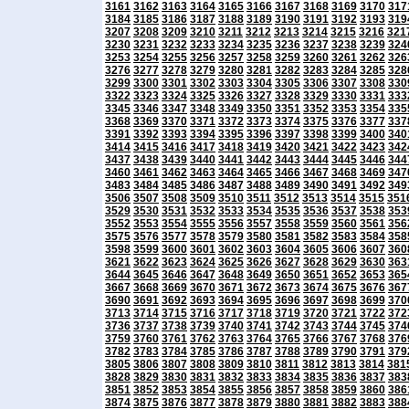
3161
3162
3163
3164
3165
3166
3167
3168
3169
3170
317
3184
3185
3186
3187
3188
3189
3190
3191
3192
3193
319
3207
3208
3209
3210
3211
3212
3213
3214
3215
3216
321
3230
3231
3232
3233
3234
3235
3236
3237
3238
3239
324
3253
3254
3255
3256
3257
3258
3259
3260
3261
3262
326
3276
3277
3278
3279
3280
3281
3282
3283
3284
3285
328
3299
3300
3301
3302
3303
3304
3305
3306
3307
3308
330
3322
3323
3324
3325
3326
3327
3328
3329
3330
3331
333
3345
3346
3347
3348
3349
3350
3351
3352
3353
3354
335
3368
3369
3370
3371
3372
3373
3374
3375
3376
3377
337
3391
3392
3393
3394
3395
3396
3397
3398
3399
3400
340
3414
3415
3416
3417
3418
3419
3420
3421
3422
3423
342
3437
3438
3439
3440
3441
3442
3443
3444
3445
3446
344
3460
3461
3462
3463
3464
3465
3466
3467
3468
3469
347
3483
3484
3485
3486
3487
3488
3489
3490
3491
3492
349
3506
3507
3508
3509
3510
3511
3512
3513
3514
3515
351
3529
3530
3531
3532
3533
3534
3535
3536
3537
3538
353
3552
3553
3554
3555
3556
3557
3558
3559
3560
3561
356
3575
3576
3577
3578
3579
3580
3581
3582
3583
3584
358
3598
3599
3600
3601
3602
3603
3604
3605
3606
3607
360
3621
3622
3623
3624
3625
3626
3627
3628
3629
3630
363
3644
3645
3646
3647
3648
3649
3650
3651
3652
3653
365
3667
3668
3669
3670
3671
3672
3673
3674
3675
3676
367
3690
3691
3692
3693
3694
3695
3696
3697
3698
3699
370
3713
3714
3715
3716
3717
3718
3719
3720
3721
3722
372
3736
3737
3738
3739
3740
3741
3742
3743
3744
3745
374
3759
3760
3761
3762
3763
3764
3765
3766
3767
3768
376
3782
3783
3784
3785
3786
3787
3788
3789
3790
3791
379
3805
3806
3807
3808
3809
3810
3811
3812
3813
3814
381
3828
3829
3830
3831
3832
3833
3834
3835
3836
3837
383
3851
3852
3853
3854
3855
3856
3857
3858
3859
3860
386
3874
3875
3876
3877
3878
3879
3880
3881
3882
3883
388