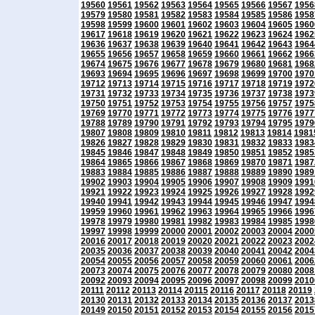
19560
19561
19562
19563
19564
19565
19566
19567
1956
19579
19580
19581
19582
19583
19584
19585
19586
1958
19598
19599
19600
19601
19602
19603
19604
19605
1960
19617
19618
19619
19620
19621
19622
19623
19624
1962
19636
19637
19638
19639
19640
19641
19642
19643
1964
19655
19656
19657
19658
19659
19660
19661
19662
1966
19674
19675
19676
19677
19678
19679
19680
19681
1968
19693
19694
19695
19696
19697
19698
19699
19700
1970
19712
19713
19714
19715
19716
19717
19718
19719
1972
19731
19732
19733
19734
19735
19736
19737
19738
1973
19750
19751
19752
19753
19754
19755
19756
19757
1975
19769
19770
19771
19772
19773
19774
19775
19776
1977
19788
19789
19790
19791
19792
19793
19794
19795
1979
19807
19808
19809
19810
19811
19812
19813
19814
1981
19826
19827
19828
19829
19830
19831
19832
19833
1983
19845
19846
19847
19848
19849
19850
19851
19852
1985
19864
19865
19866
19867
19868
19869
19870
19871
1987
19883
19884
19885
19886
19887
19888
19889
19890
1989
19902
19903
19904
19905
19906
19907
19908
19909
1991
19921
19922
19923
19924
19925
19926
19927
19928
1992
19940
19941
19942
19943
19944
19945
19946
19947
1994
19959
19960
19961
19962
19963
19964
19965
19966
1996
19978
19979
19980
19981
19982
19983
19984
19985
1998
19997
19998
19999
20000
20001
20002
20003
20004
2000
20016
20017
20018
20019
20020
20021
20022
20023
2002
20035
20036
20037
20038
20039
20040
20041
20042
2004
20054
20055
20056
20057
20058
20059
20060
20061
2006
20073
20074
20075
20076
20077
20078
20079
20080
2008
20092
20093
20094
20095
20096
20097
20098
20099
2010
20111
20112
20113
20114
20115
20116
20117
20118
20119
20130
20131
20132
20133
20134
20135
20136
20137
2013
20149
20150
20151
20152
20153
20154
20155
20156
2015