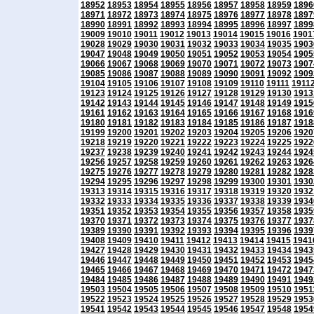
18952
18953
18954
18955
18956
18957
18958
18959
1896
18971
18972
18973
18974
18975
18976
18977
18978
1897
18990
18991
18992
18993
18994
18995
18996
18997
1899
19009
19010
19011
19012
19013
19014
19015
19016
1901
19028
19029
19030
19031
19032
19033
19034
19035
1903
19047
19048
19049
19050
19051
19052
19053
19054
1905
19066
19067
19068
19069
19070
19071
19072
19073
1907
19085
19086
19087
19088
19089
19090
19091
19092
1909
19104
19105
19106
19107
19108
19109
19110
19111
1911
19123
19124
19125
19126
19127
19128
19129
19130
1913
19142
19143
19144
19145
19146
19147
19148
19149
1915
19161
19162
19163
19164
19165
19166
19167
19168
1916
19180
19181
19182
19183
19184
19185
19186
19187
1918
19199
19200
19201
19202
19203
19204
19205
19206
1920
19218
19219
19220
19221
19222
19223
19224
19225
1922
19237
19238
19239
19240
19241
19242
19243
19244
1924
19256
19257
19258
19259
19260
19261
19262
19263
1926
19275
19276
19277
19278
19279
19280
19281
19282
1928
19294
19295
19296
19297
19298
19299
19300
19301
1930
19313
19314
19315
19316
19317
19318
19319
19320
1932
19332
19333
19334
19335
19336
19337
19338
19339
1934
19351
19352
19353
19354
19355
19356
19357
19358
1935
19370
19371
19372
19373
19374
19375
19376
19377
1937
19389
19390
19391
19392
19393
19394
19395
19396
1939
19408
19409
19410
19411
19412
19413
19414
19415
1941
19427
19428
19429
19430
19431
19432
19433
19434
1943
19446
19447
19448
19449
19450
19451
19452
19453
1945
19465
19466
19467
19468
19469
19470
19471
19472
1947
19484
19485
19486
19487
19488
19489
19490
19491
1949
19503
19504
19505
19506
19507
19508
19509
19510
1951
19522
19523
19524
19525
19526
19527
19528
19529
1953
19541
19542
19543
19544
19545
19546
19547
19548
1954