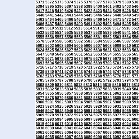
5371
5372
5373
5374
5375
5376
5377
5378
5379
5380
538
5394
5395
5396
5397
5398
5399
5400
5401
5402
5403
540
5417
5418
5419
5420
5421
5422
5423
5424
5425
5426
542
5440
5441
5442
5443
5444
5445
5446
5447
5448
5449
545
5463
5464
5465
5466
5467
5468
5469
5470
5471
5472
547
5486
5487
5488
5489
5490
5491
5492
5493
5494
5495
549
5509
5510
5511
5512
5513
5514
5515
5516
5517
5518
551
5532
5533
5534
5535
5536
5537
5538
5539
5540
5541
554
5555
5556
5557
5558
5559
5560
5561
5562
5563
5564
556
5578
5579
5580
5581
5582
5583
5584
5585
5586
5587
558
5601
5602
5603
5604
5605
5606
5607
5608
5609
5610
561
5624
5625
5626
5627
5628
5629
5630
5631
5632
5633
563
5647
5648
5649
5650
5651
5652
5653
5654
5655
5656
565
5670
5671
5672
5673
5674
5675
5676
5677
5678
5679
568
5693
5694
5695
5696
5697
5698
5699
5700
5701
5702
570
5716
5717
5718
5719
5720
5721
5722
5723
5724
5725
572
5739
5740
5741
5742
5743
5744
5745
5746
5747
5748
574
5762
5763
5764
5765
5766
5767
5768
5769
5770
5771
577
5785
5786
5787
5788
5789
5790
5791
5792
5793
5794
579
5808
5809
5810
5811
5812
5813
5814
5815
5816
5817
581
5831
5832
5833
5834
5835
5836
5837
5838
5839
5840
584
5854
5855
5856
5857
5858
5859
5860
5861
5862
5863
586
5877
5878
5879
5880
5881
5882
5883
5884
5885
5886
588
5900
5901
5902
5903
5904
5905
5906
5907
5908
5909
591
5923
5924
5925
5926
5927
5928
5929
5930
5931
5932
593
5946
5947
5948
5949
5950
5951
5952
5953
5954
5955
595
5969
5970
5971
5972
5973
5974
5975
5976
5977
5978
597
5992
5993
5994
5995
5996
5997
5998
5999
6000
6001
600
6015
6016
6017
6018
6019
6020
6021
6022
6023
6024
602
6038
6039
6040
6041
6042
6043
6044
6045
6046
6047
604
6061
6062
6063
6064
6065
6066
6067
6068
6069
6070
607
6084
6085
6086
6087
6088
6089
6090
6091
6092
6093
609