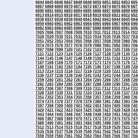
6844
6845
6846
6847
6848
6849
6850
6851
6852
6853
685
6867
6868
6869
6870
6871
6872
6873
6874
6875
6876
687
6890
6891
6892
6893
6894
6895
6896
6897
6898
6899
690
6913
6914
6915
6916
6917
6918
6919
6920
6921
6922
692
6936
6937
6938
6939
6940
6941
6942
6943
6944
6945
694
6959
6960
6961
6962
6963
6964
6965
6966
6967
6968
696
6982
6983
6984
6985
6986
6987
6988
6989
6990
6991
699
7005
7006
7007
7008
7009
7010
7011
7012
7013
7014
701
7028
7029
7030
7031
7032
7033
7034
7035
7036
7037
703
7051
7052
7053
7054
7055
7056
7057
7058
7059
7060
706
7074
7075
7076
7077
7078
7079
7080
7081
7082
7083
708
7097
7098
7099
7100
7101
7102
7103
7104
7105
7106
710
7121
7122
7123
7124
7125
7126
7127
7128
7129
7130
713
7144
7145
7146
7147
7148
7149
7150
7151
7152
7153
715
7167
7168
7169
7170
7171
7172
7173
7174
7175
7176
717
7190
7191
7192
7193
7194
7195
7196
7197
7198
7199
720
7213
7214
7215
7216
7217
7218
7219
7220
7221
7222
722
7236
7237
7238
7239
7240
7241
7242
7243
7244
7245
724
7259
7260
7261
7262
7263
7264
7265
7266
7267
7268
726
7282
7283
7284
7285
7286
7287
7288
7289
7290
7291
729
7305
7306
7307
7308
7309
7310
7311
7312
7313
7314
731
7328
7329
7330
7331
7332
7333
7334
7335
7336
7337
733
7351
7352
7353
7354
7355
7356
7357
7358
7359
7360
736
7374
7375
7376
7377
7378
7379
7380
7381
7382
7383
738
7397
7398
7399
7400
7401
7402
7403
7404
7405
7406
740
7420
7421
7422
7423
7424
7425
7426
7427
7428
7429
743
7443
7444
7445
7446
7447
7448
7449
7450
7451
7452
745
7466
7467
7468
7469
7470
7471
7472
7473
7474
7475
747
7489
7490
7491
7492
7493
7494
7495
7496
7497
7498
749
7512
7513
7514
7515
7516
7517
7518
7519
7520
7521
752
7535
7536
7537
7538
7539
7540
7541
7542
7543
7544
754
7558
7559
7560
7561
7562
7563
7564
7565
7566
7567
756