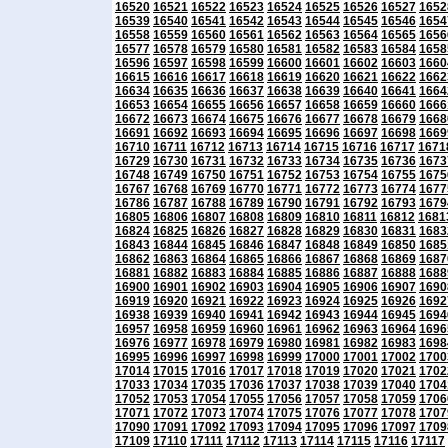
16520
16521
16522
16523
16524
16525
16526
16527
1652
16539
16540
16541
16542
16543
16544
16545
16546
1654
16558
16559
16560
16561
16562
16563
16564
16565
1656
16577
16578
16579
16580
16581
16582
16583
16584
1658
16596
16597
16598
16599
16600
16601
16602
16603
1660
16615
16616
16617
16618
16619
16620
16621
16622
1662
16634
16635
16636
16637
16638
16639
16640
16641
1664
16653
16654
16655
16656
16657
16658
16659
16660
1666
16672
16673
16674
16675
16676
16677
16678
16679
1668
16691
16692
16693
16694
16695
16696
16697
16698
1669
16710
16711
16712
16713
16714
16715
16716
16717
1671
16729
16730
16731
16732
16733
16734
16735
16736
1673
16748
16749
16750
16751
16752
16753
16754
16755
1675
16767
16768
16769
16770
16771
16772
16773
16774
1677
16786
16787
16788
16789
16790
16791
16792
16793
1679
16805
16806
16807
16808
16809
16810
16811
16812
1681
16824
16825
16826
16827
16828
16829
16830
16831
1683
16843
16844
16845
16846
16847
16848
16849
16850
1685
16862
16863
16864
16865
16866
16867
16868
16869
1687
16881
16882
16883
16884
16885
16886
16887
16888
1688
16900
16901
16902
16903
16904
16905
16906
16907
1690
16919
16920
16921
16922
16923
16924
16925
16926
1692
16938
16939
16940
16941
16942
16943
16944
16945
1694
16957
16958
16959
16960
16961
16962
16963
16964
1696
16976
16977
16978
16979
16980
16981
16982
16983
1698
16995
16996
16997
16998
16999
17000
17001
17002
1700
17014
17015
17016
17017
17018
17019
17020
17021
1702
17033
17034
17035
17036
17037
17038
17039
17040
1704
17052
17053
17054
17055
17056
17057
17058
17059
1706
17071
17072
17073
17074
17075
17076
17077
17078
1707
17090
17091
17092
17093
17094
17095
17096
17097
1709
17109
17110
17111
17112
17113
17114
17115
17116
17117