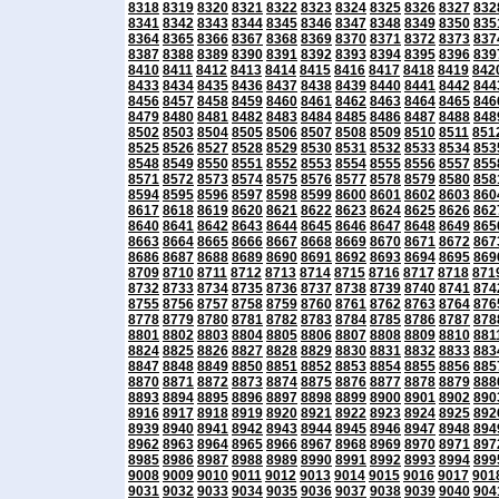
8318
8319
8320
8321
8322
8323
8324
8325
8326
8327
832
8341
8342
8343
8344
8345
8346
8347
8348
8349
8350
835
8364
8365
8366
8367
8368
8369
8370
8371
8372
8373
837
8387
8388
8389
8390
8391
8392
8393
8394
8395
8396
839
8410
8411
8412
8413
8414
8415
8416
8417
8418
8419
842
8433
8434
8435
8436
8437
8438
8439
8440
8441
8442
844
8456
8457
8458
8459
8460
8461
8462
8463
8464
8465
846
8479
8480
8481
8482
8483
8484
8485
8486
8487
8488
848
8502
8503
8504
8505
8506
8507
8508
8509
8510
8511
851
8525
8526
8527
8528
8529
8530
8531
8532
8533
8534
853
8548
8549
8550
8551
8552
8553
8554
8555
8556
8557
855
8571
8572
8573
8574
8575
8576
8577
8578
8579
8580
858
8594
8595
8596
8597
8598
8599
8600
8601
8602
8603
860
8617
8618
8619
8620
8621
8622
8623
8624
8625
8626
862
8640
8641
8642
8643
8644
8645
8646
8647
8648
8649
865
8663
8664
8665
8666
8667
8668
8669
8670
8671
8672
867
8686
8687
8688
8689
8690
8691
8692
8693
8694
8695
869
8709
8710
8711
8712
8713
8714
8715
8716
8717
8718
871
8732
8733
8734
8735
8736
8737
8738
8739
8740
8741
874
8755
8756
8757
8758
8759
8760
8761
8762
8763
8764
876
8778
8779
8780
8781
8782
8783
8784
8785
8786
8787
878
8801
8802
8803
8804
8805
8806
8807
8808
8809
8810
881
8824
8825
8826
8827
8828
8829
8830
8831
8832
8833
883
8847
8848
8849
8850
8851
8852
8853
8854
8855
8856
885
8870
8871
8872
8873
8874
8875
8876
8877
8878
8879
888
8893
8894
8895
8896
8897
8898
8899
8900
8901
8902
890
8916
8917
8918
8919
8920
8921
8922
8923
8924
8925
892
8939
8940
8941
8942
8943
8944
8945
8946
8947
8948
894
8962
8963
8964
8965
8966
8967
8968
8969
8970
8971
897
8985
8986
8987
8988
8989
8990
8991
8992
8993
8994
899
9008
9009
9010
9011
9012
9013
9014
9015
9016
9017
901
9031
9032
9033
9034
9035
9036
9037
9038
9039
9040
904