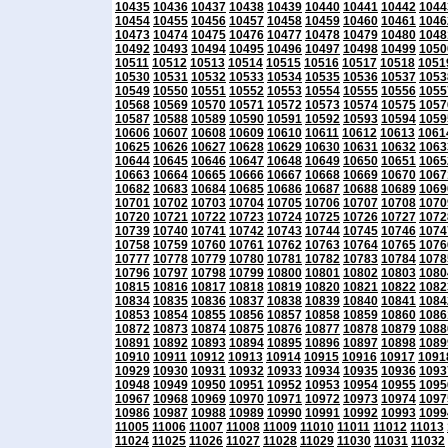
10435
10436
10437
10438
10439
10440
10441
10442
1044
10454
10455
10456
10457
10458
10459
10460
10461
1046
10473
10474
10475
10476
10477
10478
10479
10480
1048
10492
10493
10494
10495
10496
10497
10498
10499
1050
10511
10512
10513
10514
10515
10516
10517
10518
1051
10530
10531
10532
10533
10534
10535
10536
10537
1053
10549
10550
10551
10552
10553
10554
10555
10556
1055
10568
10569
10570
10571
10572
10573
10574
10575
1057
10587
10588
10589
10590
10591
10592
10593
10594
1059
10606
10607
10608
10609
10610
10611
10612
10613
1061
10625
10626
10627
10628
10629
10630
10631
10632
1063
10644
10645
10646
10647
10648
10649
10650
10651
1065
10663
10664
10665
10666
10667
10668
10669
10670
1067
10682
10683
10684
10685
10686
10687
10688
10689
1069
10701
10702
10703
10704
10705
10706
10707
10708
1070
10720
10721
10722
10723
10724
10725
10726
10727
1072
10739
10740
10741
10742
10743
10744
10745
10746
1074
10758
10759
10760
10761
10762
10763
10764
10765
1076
10777
10778
10779
10780
10781
10782
10783
10784
1078
10796
10797
10798
10799
10800
10801
10802
10803
1080
10815
10816
10817
10818
10819
10820
10821
10822
1082
10834
10835
10836
10837
10838
10839
10840
10841
1084
10853
10854
10855
10856
10857
10858
10859
10860
1086
10872
10873
10874
10875
10876
10877
10878
10879
1088
10891
10892
10893
10894
10895
10896
10897
10898
1089
10910
10911
10912
10913
10914
10915
10916
10917
1091
10929
10930
10931
10932
10933
10934
10935
10936
1093
10948
10949
10950
10951
10952
10953
10954
10955
1095
10967
10968
10969
10970
10971
10972
10973
10974
1097
10986
10987
10988
10989
10990
10991
10992
10993
1099
11005
11006
11007
11008
11009
11010
11011
11012
11013
11024
11025
11026
11027
11028
11029
11030
11031
11032