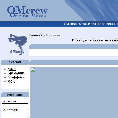
Главная
Статьи
Каталог
Фото
Главная
»
Гостевая
Пожалуйста, оставляйте сво
Хип-хоп
»
ДЖ'с
»
Брейкданс
»
Граффити
»
МС'с
Рассылка
Ваше имя:
Ваш email: