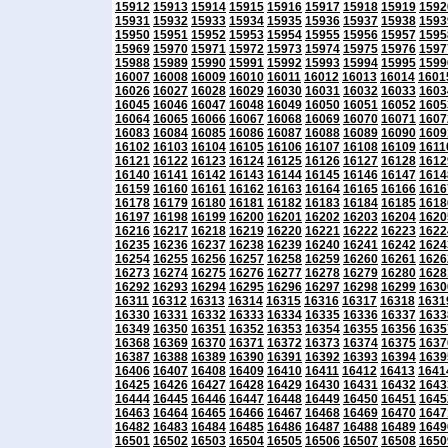
15912
15913
15914
15915
15916
15917
15918
15919
1592
15931
15932
15933
15934
15935
15936
15937
15938
1593
15950
15951
15952
15953
15954
15955
15956
15957
1595
15969
15970
15971
15972
15973
15974
15975
15976
1597
15988
15989
15990
15991
15992
15993
15994
15995
1599
16007
16008
16009
16010
16011
16012
16013
16014
1601
16026
16027
16028
16029
16030
16031
16032
16033
1603
16045
16046
16047
16048
16049
16050
16051
16052
1605
16064
16065
16066
16067
16068
16069
16070
16071
1607
16083
16084
16085
16086
16087
16088
16089
16090
1609
16102
16103
16104
16105
16106
16107
16108
16109
1611
16121
16122
16123
16124
16125
16126
16127
16128
1612
16140
16141
16142
16143
16144
16145
16146
16147
1614
16159
16160
16161
16162
16163
16164
16165
16166
1616
16178
16179
16180
16181
16182
16183
16184
16185
1618
16197
16198
16199
16200
16201
16202
16203
16204
1620
16216
16217
16218
16219
16220
16221
16222
16223
1622
16235
16236
16237
16238
16239
16240
16241
16242
1624
16254
16255
16256
16257
16258
16259
16260
16261
1626
16273
16274
16275
16276
16277
16278
16279
16280
1628
16292
16293
16294
16295
16296
16297
16298
16299
1630
16311
16312
16313
16314
16315
16316
16317
16318
1631
16330
16331
16332
16333
16334
16335
16336
16337
1633
16349
16350
16351
16352
16353
16354
16355
16356
1635
16368
16369
16370
16371
16372
16373
16374
16375
1637
16387
16388
16389
16390
16391
16392
16393
16394
1639
16406
16407
16408
16409
16410
16411
16412
16413
1641
16425
16426
16427
16428
16429
16430
16431
16432
1643
16444
16445
16446
16447
16448
16449
16450
16451
1645
16463
16464
16465
16466
16467
16468
16469
16470
1647
16482
16483
16484
16485
16486
16487
16488
16489
1649
16501
16502
16503
16504
16505
16506
16507
16508
1650