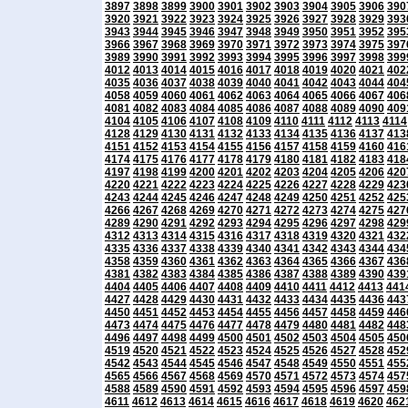
3897
3898
3899
3900
3901
3902
3903
3904
3905
3906
390
3920
3921
3922
3923
3924
3925
3926
3927
3928
3929
393
3943
3944
3945
3946
3947
3948
3949
3950
3951
3952
395
3966
3967
3968
3969
3970
3971
3972
3973
3974
3975
397
3989
3990
3991
3992
3993
3994
3995
3996
3997
3998
399
4012
4013
4014
4015
4016
4017
4018
4019
4020
4021
402
4035
4036
4037
4038
4039
4040
4041
4042
4043
4044
404
4058
4059
4060
4061
4062
4063
4064
4065
4066
4067
406
4081
4082
4083
4084
4085
4086
4087
4088
4089
4090
409
4104
4105
4106
4107
4108
4109
4110
4111
4112
4113
4114
4128
4129
4130
4131
4132
4133
4134
4135
4136
4137
413
4151
4152
4153
4154
4155
4156
4157
4158
4159
4160
416
4174
4175
4176
4177
4178
4179
4180
4181
4182
4183
418
4197
4198
4199
4200
4201
4202
4203
4204
4205
4206
420
4220
4221
4222
4223
4224
4225
4226
4227
4228
4229
423
4243
4244
4245
4246
4247
4248
4249
4250
4251
4252
425
4266
4267
4268
4269
4270
4271
4272
4273
4274
4275
427
4289
4290
4291
4292
4293
4294
4295
4296
4297
4298
429
4312
4313
4314
4315
4316
4317
4318
4319
4320
4321
432
4335
4336
4337
4338
4339
4340
4341
4342
4343
4344
434
4358
4359
4360
4361
4362
4363
4364
4365
4366
4367
436
4381
4382
4383
4384
4385
4386
4387
4388
4389
4390
439
4404
4405
4406
4407
4408
4409
4410
4411
4412
4413
441
4427
4428
4429
4430
4431
4432
4433
4434
4435
4436
443
4450
4451
4452
4453
4454
4455
4456
4457
4458
4459
446
4473
4474
4475
4476
4477
4478
4479
4480
4481
4482
448
4496
4497
4498
4499
4500
4501
4502
4503
4504
4505
450
4519
4520
4521
4522
4523
4524
4525
4526
4527
4528
452
4542
4543
4544
4545
4546
4547
4548
4549
4550
4551
455
4565
4566
4567
4568
4569
4570
4571
4572
4573
4574
457
4588
4589
4590
4591
4592
4593
4594
4595
4596
4597
459
4611
4612
4613
4614
4615
4616
4617
4618
4619
4620
462