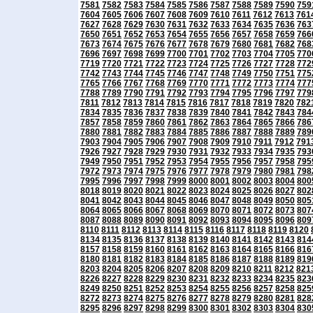
7581
7582
7583
7584
7585
7586
7587
7588
7589
7590
759
7604
7605
7606
7607
7608
7609
7610
7611
7612
7613
761
7627
7628
7629
7630
7631
7632
7633
7634
7635
7636
763
7650
7651
7652
7653
7654
7655
7656
7657
7658
7659
766
7673
7674
7675
7676
7677
7678
7679
7680
7681
7682
768
7696
7697
7698
7699
7700
7701
7702
7703
7704
7705
770
7719
7720
7721
7722
7723
7724
7725
7726
7727
7728
772
7742
7743
7744
7745
7746
7747
7748
7749
7750
7751
775
7765
7766
7767
7768
7769
7770
7771
7772
7773
7774
777
7788
7789
7790
7791
7792
7793
7794
7795
7796
7797
779
7811
7812
7813
7814
7815
7816
7817
7818
7819
7820
782
7834
7835
7836
7837
7838
7839
7840
7841
7842
7843
784
7857
7858
7859
7860
7861
7862
7863
7864
7865
7866
786
7880
7881
7882
7883
7884
7885
7886
7887
7888
7889
789
7903
7904
7905
7906
7907
7908
7909
7910
7911
7912
791
7926
7927
7928
7929
7930
7931
7932
7933
7934
7935
793
7949
7950
7951
7952
7953
7954
7955
7956
7957
7958
795
7972
7973
7974
7975
7976
7977
7978
7979
7980
7981
798
7995
7996
7997
7998
7999
8000
8001
8002
8003
8004
800
8018
8019
8020
8021
8022
8023
8024
8025
8026
8027
802
8041
8042
8043
8044
8045
8046
8047
8048
8049
8050
805
8064
8065
8066
8067
8068
8069
8070
8071
8072
8073
807
8087
8088
8089
8090
8091
8092
8093
8094
8095
8096
809
8110
8111
8112
8113
8114
8115
8116
8117
8118
8119
8120
8134
8135
8136
8137
8138
8139
8140
8141
8142
8143
814
8157
8158
8159
8160
8161
8162
8163
8164
8165
8166
816
8180
8181
8182
8183
8184
8185
8186
8187
8188
8189
819
8203
8204
8205
8206
8207
8208
8209
8210
8211
8212
821
8226
8227
8228
8229
8230
8231
8232
8233
8234
8235
823
8249
8250
8251
8252
8253
8254
8255
8256
8257
8258
825
8272
8273
8274
8275
8276
8277
8278
8279
8280
8281
828
8295
8296
8297
8298
8299
8300
8301
8302
8303
8304
830