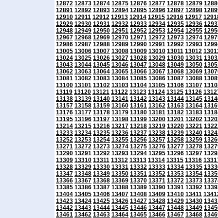
12872
12873
12874
12875
12876
12877
12878
12879
1288
12891
12892
12893
12894
12895
12896
12897
12898
1289
12910
12911
12912
12913
12914
12915
12916
12917
1291
12929
12930
12931
12932
12933
12934
12935
12936
1293
12948
12949
12950
12951
12952
12953
12954
12955
1295
12967
12968
12969
12970
12971
12972
12973
12974
1297
12986
12987
12988
12989
12990
12991
12992
12993
1299
13005
13006
13007
13008
13009
13010
13011
13012
1301
13024
13025
13026
13027
13028
13029
13030
13031
1303
13043
13044
13045
13046
13047
13048
13049
13050
1305
13062
13063
13064
13065
13066
13067
13068
13069
1307
13081
13082
13083
13084
13085
13086
13087
13088
1308
13100
13101
13102
13103
13104
13105
13106
13107
1310
13119
13120
13121
13122
13123
13124
13125
13126
1312
13138
13139
13140
13141
13142
13143
13144
13145
1314
13157
13158
13159
13160
13161
13162
13163
13164
1316
13176
13177
13178
13179
13180
13181
13182
13183
1318
13195
13196
13197
13198
13199
13200
13201
13202
1320
13214
13215
13216
13217
13218
13219
13220
13221
1322
13233
13234
13235
13236
13237
13238
13239
13240
1324
13252
13253
13254
13255
13256
13257
13258
13259
1326
13271
13272
13273
13274
13275
13276
13277
13278
1327
13290
13291
13292
13293
13294
13295
13296
13297
1329
13309
13310
13311
13312
13313
13314
13315
13316
1331
13328
13329
13330
13331
13332
13333
13334
13335
1333
13347
13348
13349
13350
13351
13352
13353
13354
1335
13366
13367
13368
13369
13370
13371
13372
13373
1337
13385
13386
13387
13388
13389
13390
13391
13392
1339
13404
13405
13406
13407
13408
13409
13410
13411
1341
13423
13424
13425
13426
13427
13428
13429
13430
1343
13442
13443
13444
13445
13446
13447
13448
13449
1345
13461
13462
13463
13464
13465
13466
13467
13468
1346