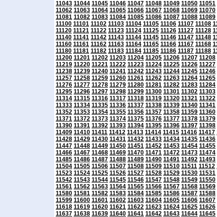
11043
11044
11045
11046
11047
11048
11049
11050
11051
11062
11063
11064
11065
11066
11067
11068
11069
11070
11081
11082
11083
11084
11085
11086
11087
11088
11089
11100
11101
11102
11103
11104
11105
11106
11107
11108
1
11120
11121
11122
11123
11124
11125
11126
11127
11128
1
11140
11141
11142
11143
11144
11145
11146
11147
11148
1
11160
11161
11162
11163
11164
11165
11166
11167
11168
1
11180
11181
11182
11183
11184
11185
11186
11187
11188
1
11200
11201
11202
11203
11204
11205
11206
11207
11208
11219
11220
11221
11222
11223
11224
11225
11226
11227
11238
11239
11240
11241
11242
11243
11244
11245
11246
11257
11258
11259
11260
11261
11262
11263
11264
11265
11276
11277
11278
11279
11280
11281
11282
11283
11284
11295
11296
11297
11298
11299
11300
11301
11302
11303
11314
11315
11316
11317
11318
11319
11320
11321
11322
11333
11334
11335
11336
11337
11338
11339
11340
11341
11352
11353
11354
11355
11356
11357
11358
11359
11360
11371
11372
11373
11374
11375
11376
11377
11378
11379
11390
11391
11392
11393
11394
11395
11396
11397
11398
11409
11410
11411
11412
11413
11414
11415
11416
11417
11428
11429
11430
11431
11432
11433
11434
11435
11436
11447
11448
11449
11450
11451
11452
11453
11454
11455
11466
11467
11468
11469
11470
11471
11472
11473
11474
11485
11486
11487
11488
11489
11490
11491
11492
11493
11504
11505
11506
11507
11508
11509
11510
11511
11512
11523
11524
11525
11526
11527
11528
11529
11530
11531
11542
11543
11544
11545
11546
11547
11548
11549
11550
11561
11562
11563
11564
11565
11566
11567
11568
11569
11580
11581
11582
11583
11584
11585
11586
11587
11588
11599
11600
11601
11602
11603
11604
11605
11606
11607
11618
11619
11620
11621
11622
11623
11624
11625
11626
11637
11638
11639
11640
11641
11642
11643
11644
11645