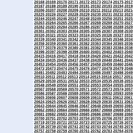
20168
20169
20170
20171
20172
20173
20174
20175
2017
20187
20188
20189
20190
20191
20192
20193
20194
2019
20206
20207
20208
20209
20210
20211
20212
20213
2021
20225
20226
20227
20228
20229
20230
20231
20232
2023
20244
20245
20246
20247
20248
20249
20250
20251
2025
20263
20264
20265
20266
20267
20268
20269
20270
2027
20282
20283
20284
20285
20286
20287
20288
20289
2029
20301
20302
20303
20304
20305
20306
20307
20308
2030
20320
20321
20322
20323
20324
20325
20326
20327
2032
20339
20340
20341
20342
20343
20344
20345
20346
2034
20358
20359
20360
20361
20362
20363
20364
20365
2036
20377
20378
20379
20380
20381
20382
20383
20384
2038
20396
20397
20398
20399
20400
20401
20402
20403
2040
20415
20416
20417
20418
20419
20420
20421
20422
2042
20434
20435
20436
20437
20438
20439
20440
20441
2044
20453
20454
20455
20456
20457
20458
20459
20460
2046
20472
20473
20474
20475
20476
20477
20478
20479
2048
20491
20492
20493
20494
20495
20496
20497
20498
2049
20510
20511
20512
20513
20514
20515
20516
20517
2051
20529
20530
20531
20532
20533
20534
20535
20536
2053
20548
20549
20550
20551
20552
20553
20554
20555
2055
20567
20568
20569
20570
20571
20572
20573
20574
2057
20586
20587
20588
20589
20590
20591
20592
20593
2059
20605
20606
20607
20608
20609
20610
20611
20612
2061
20624
20625
20626
20627
20628
20629
20630
20631
2063
20643
20644
20645
20646
20647
20648
20649
20650
2065
20662
20663
20664
20665
20666
20667
20668
20669
2067
20681
20682
20683
20684
20685
20686
20687
20688
2068
20700
20701
20702
20703
20704
20705
20706
20707
2070
20719
20720
20721
20722
20723
20724
20725
20726
2072
20738
20739
20740
20741
20742
20743
20744
20745
2074
20757
20758
20759
20760
20761
20762
20763
20764
2076