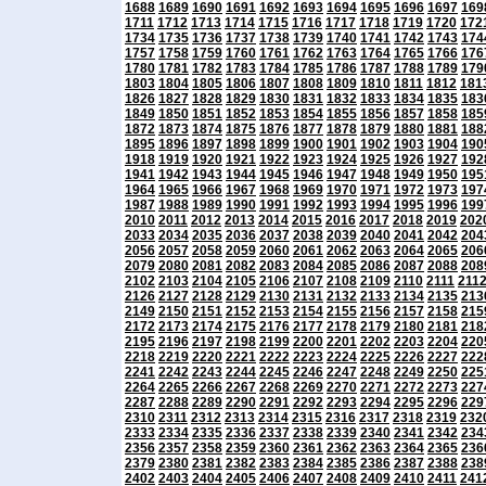
1688
1689
1690
1691
1692
1693
1694
1695
1696
1697
169
1711
1712
1713
1714
1715
1716
1717
1718
1719
1720
172
1734
1735
1736
1737
1738
1739
1740
1741
1742
1743
174
1757
1758
1759
1760
1761
1762
1763
1764
1765
1766
176
1780
1781
1782
1783
1784
1785
1786
1787
1788
1789
179
1803
1804
1805
1806
1807
1808
1809
1810
1811
1812
181
1826
1827
1828
1829
1830
1831
1832
1833
1834
1835
183
1849
1850
1851
1852
1853
1854
1855
1856
1857
1858
185
1872
1873
1874
1875
1876
1877
1878
1879
1880
1881
188
1895
1896
1897
1898
1899
1900
1901
1902
1903
1904
190
1918
1919
1920
1921
1922
1923
1924
1925
1926
1927
192
1941
1942
1943
1944
1945
1946
1947
1948
1949
1950
195
1964
1965
1966
1967
1968
1969
1970
1971
1972
1973
197
1987
1988
1989
1990
1991
1992
1993
1994
1995
1996
199
2010
2011
2012
2013
2014
2015
2016
2017
2018
2019
202
2033
2034
2035
2036
2037
2038
2039
2040
2041
2042
204
2056
2057
2058
2059
2060
2061
2062
2063
2064
2065
206
2079
2080
2081
2082
2083
2084
2085
2086
2087
2088
208
2102
2103
2104
2105
2106
2107
2108
2109
2110
2111
211
2126
2127
2128
2129
2130
2131
2132
2133
2134
2135
213
2149
2150
2151
2152
2153
2154
2155
2156
2157
2158
215
2172
2173
2174
2175
2176
2177
2178
2179
2180
2181
218
2195
2196
2197
2198
2199
2200
2201
2202
2203
2204
220
2218
2219
2220
2221
2222
2223
2224
2225
2226
2227
222
2241
2242
2243
2244
2245
2246
2247
2248
2249
2250
225
2264
2265
2266
2267
2268
2269
2270
2271
2272
2273
227
2287
2288
2289
2290
2291
2292
2293
2294
2295
2296
229
2310
2311
2312
2313
2314
2315
2316
2317
2318
2319
232
2333
2334
2335
2336
2337
2338
2339
2340
2341
2342
234
2356
2357
2358
2359
2360
2361
2362
2363
2364
2365
236
2379
2380
2381
2382
2383
2384
2385
2386
2387
2388
238
2402
2403
2404
2405
2406
2407
2408
2409
2410
2411
241