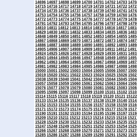
14696
14697
14698
14699
14700
14701
14702
14703
1470
14715
14716
14717
14718
14719
14720
14721
14722
1472
14734
14735
14736
14737
14738
14739
14740
14741
1474
14753
14754
14755
14756
14757
14758
14759
14760
1476
14772
14773
14774
14775
14776
14777
14778
14779
1478
14791
14792
14793
14794
14795
14796
14797
14798
1479
14810
14811
14812
14813
14814
14815
14816
14817
1481
14829
14830
14831
14832
14833
14834
14835
14836
1483
14848
14849
14850
14851
14852
14853
14854
14855
1485
14867
14868
14869
14870
14871
14872
14873
14874
1487
14886
14887
14888
14889
14890
14891
14892
14893
1489
14905
14906
14907
14908
14909
14910
14911
14912
1491
14924
14925
14926
14927
14928
14929
14930
14931
1493
14943
14944
14945
14946
14947
14948
14949
14950
1495
14962
14963
14964
14965
14966
14967
14968
14969
1497
14981
14982
14983
14984
14985
14986
14987
14988
1498
15000
15001
15002
15003
15004
15005
15006
15007
1500
15019
15020
15021
15022
15023
15024
15025
15026
1502
15038
15039
15040
15041
15042
15043
15044
15045
1504
15057
15058
15059
15060
15061
15062
15063
15064
1506
15076
15077
15078
15079
15080
15081
15082
15083
1508
15095
15096
15097
15098
15099
15100
15101
15102
1510
15114
15115
15116
15117
15118
15119
15120
15121
15122
15133
15134
15135
15136
15137
15138
15139
15140
1514
15152
15153
15154
15155
15156
15157
15158
15159
1516
15171
15172
15173
15174
15175
15176
15177
15178
1517
15190
15191
15192
15193
15194
15195
15196
15197
1519
15209
15210
15211
15212
15213
15214
15215
15216
1521
15228
15229
15230
15231
15232
15233
15234
15235
1523
15247
15248
15249
15250
15251
15252
15253
15254
1525
15266
15267
15268
15269
15270
15271
15272
15273
1527
15285
15286
15287
15288
15289
15290
15291
15292
1529