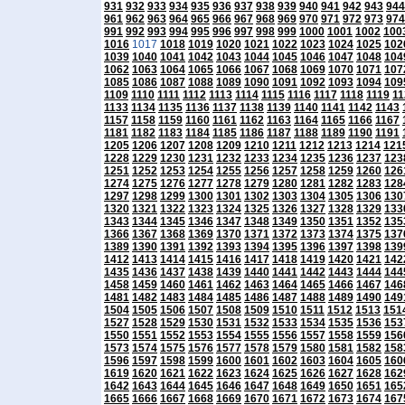
931
932
933
934
935
936
937
938
939
940
941
942
943
944
961
962
963
964
965
966
967
968
969
970
971
972
973
974
991
992
993
994
995
996
997
998
999
1000
1001
1002
100
1016
1017
1018
1019
1020
1021
1022
1023
1024
1025
102
1039
1040
1041
1042
1043
1044
1045
1046
1047
1048
104
1062
1063
1064
1065
1066
1067
1068
1069
1070
1071
107
1085
1086
1087
1088
1089
1090
1091
1092
1093
1094
109
1109
1110
1111
1112
1113
1114
1115
1116
1117
1118
1119
11
1133
1134
1135
1136
1137
1138
1139
1140
1141
1142
1143
1157
1158
1159
1160
1161
1162
1163
1164
1165
1166
1167
1181
1182
1183
1184
1185
1186
1187
1188
1189
1190
1191
1205
1206
1207
1208
1209
1210
1211
1212
1213
1214
121
1228
1229
1230
1231
1232
1233
1234
1235
1236
1237
123
1251
1252
1253
1254
1255
1256
1257
1258
1259
1260
126
1274
1275
1276
1277
1278
1279
1280
1281
1282
1283
128
1297
1298
1299
1300
1301
1302
1303
1304
1305
1306
130
1320
1321
1322
1323
1324
1325
1326
1327
1328
1329
133
1343
1344
1345
1346
1347
1348
1349
1350
1351
1352
135
1366
1367
1368
1369
1370
1371
1372
1373
1374
1375
137
1389
1390
1391
1392
1393
1394
1395
1396
1397
1398
139
1412
1413
1414
1415
1416
1417
1418
1419
1420
1421
142
1435
1436
1437
1438
1439
1440
1441
1442
1443
1444
144
1458
1459
1460
1461
1462
1463
1464
1465
1466
1467
146
1481
1482
1483
1484
1485
1486
1487
1488
1489
1490
149
1504
1505
1506
1507
1508
1509
1510
1511
1512
1513
151
1527
1528
1529
1530
1531
1532
1533
1534
1535
1536
153
1550
1551
1552
1553
1554
1555
1556
1557
1558
1559
156
1573
1574
1575
1576
1577
1578
1579
1580
1581
1582
158
1596
1597
1598
1599
1600
1601
1602
1603
1604
1605
160
1619
1620
1621
1622
1623
1624
1625
1626
1627
1628
162
1642
1643
1644
1645
1646
1647
1648
1649
1650
1651
165
1665
1666
1667
1668
1669
1670
1671
1672
1673
1674
167