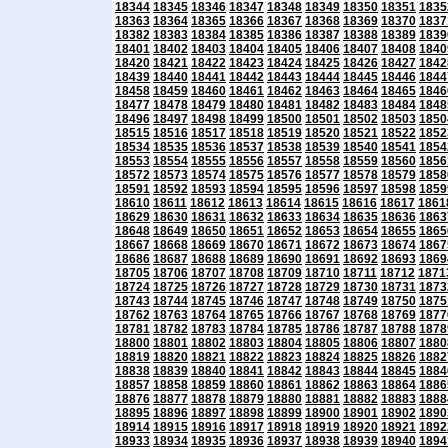
18344
18345
18346
18347
18348
18349
18350
18351
1835
18363
18364
18365
18366
18367
18368
18369
18370
1837
18382
18383
18384
18385
18386
18387
18388
18389
1839
18401
18402
18403
18404
18405
18406
18407
18408
1840
18420
18421
18422
18423
18424
18425
18426
18427
1842
18439
18440
18441
18442
18443
18444
18445
18446
1844
18458
18459
18460
18461
18462
18463
18464
18465
1846
18477
18478
18479
18480
18481
18482
18483
18484
1848
18496
18497
18498
18499
18500
18501
18502
18503
1850
18515
18516
18517
18518
18519
18520
18521
18522
1852
18534
18535
18536
18537
18538
18539
18540
18541
1854
18553
18554
18555
18556
18557
18558
18559
18560
1856
18572
18573
18574
18575
18576
18577
18578
18579
1858
18591
18592
18593
18594
18595
18596
18597
18598
1859
18610
18611
18612
18613
18614
18615
18616
18617
1861
18629
18630
18631
18632
18633
18634
18635
18636
1863
18648
18649
18650
18651
18652
18653
18654
18655
1865
18667
18668
18669
18670
18671
18672
18673
18674
1867
18686
18687
18688
18689
18690
18691
18692
18693
1869
18705
18706
18707
18708
18709
18710
18711
18712
1871
18724
18725
18726
18727
18728
18729
18730
18731
1873
18743
18744
18745
18746
18747
18748
18749
18750
1875
18762
18763
18764
18765
18766
18767
18768
18769
1877
18781
18782
18783
18784
18785
18786
18787
18788
1878
18800
18801
18802
18803
18804
18805
18806
18807
1880
18819
18820
18821
18822
18823
18824
18825
18826
1882
18838
18839
18840
18841
18842
18843
18844
18845
1884
18857
18858
18859
18860
18861
18862
18863
18864
1886
18876
18877
18878
18879
18880
18881
18882
18883
1888
18895
18896
18897
18898
18899
18900
18901
18902
1890
18914
18915
18916
18917
18918
18919
18920
18921
1892
18933
18934
18935
18936
18937
18938
18939
18940
1894