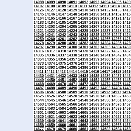
14088
14089
14090
14091
14092
14093
14094
14095
1409
14107
14108
14109
14110
14111
14112
14113
14114
14115
14126
14127
14128
14129
14130
14131
14132
14133
1413
14145
14146
14147
14148
14149
14150
14151
14152
1415
14164
14165
14166
14167
14168
14169
14170
14171
1417
14183
14184
14185
14186
14187
14188
14189
14190
1419
14202
14203
14204
14205
14206
14207
14208
14209
1421
14221
14222
14223
14224
14225
14226
14227
14228
1422
14240
14241
14242
14243
14244
14245
14246
14247
1424
14259
14260
14261
14262
14263
14264
14265
14266
1426
14278
14279
14280
14281
14282
14283
14284
14285
1428
14297
14298
14299
14300
14301
14302
14303
14304
1430
14316
14317
14318
14319
14320
14321
14322
14323
1432
14335
14336
14337
14338
14339
14340
14341
14342
1434
14354
14355
14356
14357
14358
14359
14360
14361
1436
14373
14374
14375
14376
14377
14378
14379
14380
1438
14392
14393
14394
14395
14396
14397
14398
14399
1440
14411
14412
14413
14414
14415
14416
14417
14418
1441
14430
14431
14432
14433
14434
14435
14436
14437
1443
14449
14450
14451
14452
14453
14454
14455
14456
1445
14468
14469
14470
14471
14472
14473
14474
14475
1447
14487
14488
14489
14490
14491
14492
14493
14494
1449
14506
14507
14508
14509
14510
14511
14512
14513
1451
14525
14526
14527
14528
14529
14530
14531
14532
1453
14544
14545
14546
14547
14548
14549
14550
14551
1455
14563
14564
14565
14566
14567
14568
14569
14570
1457
14582
14583
14584
14585
14586
14587
14588
14589
1459
14601
14602
14603
14604
14605
14606
14607
14608
1460
14620
14621
14622
14623
14624
14625
14626
14627
1462
14639
14640
14641
14642
14643
14644
14645
14646
1464
14658
14659
14660
14661
14662
14663
14664
14665
1466
14677
14678
14679
14680
14681
14682
14683
14684
1468