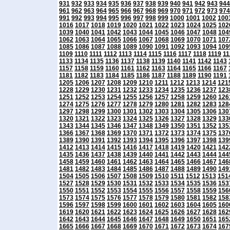
931
932
933
934
935
936
937
938
939
940
941
942
943
944
961
962
963
964
965
966
967
968
969
970
971
972
973
974
991
992
993
994
995
996
997
998
999
1000
1001
1002
100
1016
1017
1018
1019
1020
1021
1022
1023
1024
1025
102
1039
1040
1041
1042
1043
1044
1045
1046
1047
1048
104
1062
1063
1064
1065
1066
1067
1068
1069
1070
1071
107
1085
1086
1087
1088
1089
1090
1091
1092
1093
1094
109
1109
1110
1111
1112
1113
1114
1115
1116
1117
1118
1119
11
1133
1134
1135
1136
1137
1138
1139
1140
1141
1142
1143
1157
1158
1159
1160
1161
1162
1163
1164
1165
1166
1167
1181
1182
1183
1184
1185
1186
1187
1188
1189
1190
1191
1205
1206
1207
1208
1209
1210
1211
1212
1213
1214
121
1228
1229
1230
1231
1232
1233
1234
1235
1236
1237
123
1251
1252
1253
1254
1255
1256
1257
1258
1259
1260
126
1274
1275
1276
1277
1278
1279
1280
1281
1282
1283
128
1297
1298
1299
1300
1301
1302
1303
1304
1305
1306
130
1320
1321
1322
1323
1324
1325
1326
1327
1328
1329
133
1343
1344
1345
1346
1347
1348
1349
1350
1351
1352
135
1366
1367
1368
1369
1370
1371
1372
1373
1374
1375
137
1389
1390
1391
1392
1393
1394
1395
1396
1397
1398
139
1412
1413
1414
1415
1416
1417
1418
1419
1420
1421
142
1435
1436
1437
1438
1439
1440
1441
1442
1443
1444
144
1458
1459
1460
1461
1462
1463
1464
1465
1466
1467
146
1481
1482
1483
1484
1485
1486
1487
1488
1489
1490
149
1504
1505
1506
1507
1508
1509
1510
1511
1512
1513
151
1527
1528
1529
1530
1531
1532
1533
1534
1535
1536
153
1550
1551
1552
1553
1554
1555
1556
1557
1558
1559
156
1573
1574
1575
1576
1577
1578
1579
1580
1581
1582
158
1596
1597
1598
1599
1600
1601
1602
1603
1604
1605
160
1619
1620
1621
1622
1623
1624
1625
1626
1627
1628
162
1642
1643
1644
1645
1646
1647
1648
1649
1650
1651
165
1665
1666
1667
1668
1669
1670
1671
1672
1673
1674
167