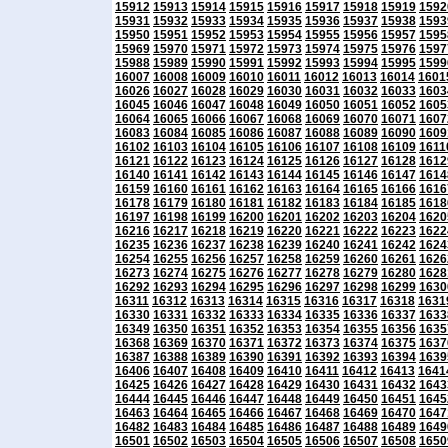
15912
15913
15914
15915
15916
15917
15918
15919
1592
15931
15932
15933
15934
15935
15936
15937
15938
1593
15950
15951
15952
15953
15954
15955
15956
15957
1595
15969
15970
15971
15972
15973
15974
15975
15976
1597
15988
15989
15990
15991
15992
15993
15994
15995
1599
16007
16008
16009
16010
16011
16012
16013
16014
1601
16026
16027
16028
16029
16030
16031
16032
16033
1603
16045
16046
16047
16048
16049
16050
16051
16052
1605
16064
16065
16066
16067
16068
16069
16070
16071
1607
16083
16084
16085
16086
16087
16088
16089
16090
1609
16102
16103
16104
16105
16106
16107
16108
16109
1611
16121
16122
16123
16124
16125
16126
16127
16128
1612
16140
16141
16142
16143
16144
16145
16146
16147
1614
16159
16160
16161
16162
16163
16164
16165
16166
1616
16178
16179
16180
16181
16182
16183
16184
16185
1618
16197
16198
16199
16200
16201
16202
16203
16204
1620
16216
16217
16218
16219
16220
16221
16222
16223
1622
16235
16236
16237
16238
16239
16240
16241
16242
1624
16254
16255
16256
16257
16258
16259
16260
16261
1626
16273
16274
16275
16276
16277
16278
16279
16280
1628
16292
16293
16294
16295
16296
16297
16298
16299
1630
16311
16312
16313
16314
16315
16316
16317
16318
1631
16330
16331
16332
16333
16334
16335
16336
16337
1633
16349
16350
16351
16352
16353
16354
16355
16356
1635
16368
16369
16370
16371
16372
16373
16374
16375
1637
16387
16388
16389
16390
16391
16392
16393
16394
1639
16406
16407
16408
16409
16410
16411
16412
16413
1641
16425
16426
16427
16428
16429
16430
16431
16432
1643
16444
16445
16446
16447
16448
16449
16450
16451
1645
16463
16464
16465
16466
16467
16468
16469
16470
1647
16482
16483
16484
16485
16486
16487
16488
16489
1649
16501
16502
16503
16504
16505
16506
16507
16508
1650