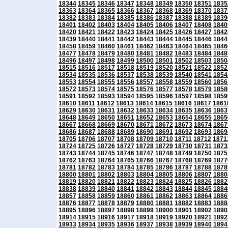
18344
18345
18346
18347
18348
18349
18350
18351
1835
18363
18364
18365
18366
18367
18368
18369
18370
1837
18382
18383
18384
18385
18386
18387
18388
18389
1839
18401
18402
18403
18404
18405
18406
18407
18408
1840
18420
18421
18422
18423
18424
18425
18426
18427
1842
18439
18440
18441
18442
18443
18444
18445
18446
1844
18458
18459
18460
18461
18462
18463
18464
18465
1846
18477
18478
18479
18480
18481
18482
18483
18484
1848
18496
18497
18498
18499
18500
18501
18502
18503
1850
18515
18516
18517
18518
18519
18520
18521
18522
1852
18534
18535
18536
18537
18538
18539
18540
18541
1854
18553
18554
18555
18556
18557
18558
18559
18560
1856
18572
18573
18574
18575
18576
18577
18578
18579
1858
18591
18592
18593
18594
18595
18596
18597
18598
1859
18610
18611
18612
18613
18614
18615
18616
18617
1861
18629
18630
18631
18632
18633
18634
18635
18636
1863
18648
18649
18650
18651
18652
18653
18654
18655
1865
18667
18668
18669
18670
18671
18672
18673
18674
1867
18686
18687
18688
18689
18690
18691
18692
18693
1869
18705
18706
18707
18708
18709
18710
18711
18712
1871
18724
18725
18726
18727
18728
18729
18730
18731
1873
18743
18744
18745
18746
18747
18748
18749
18750
1875
18762
18763
18764
18765
18766
18767
18768
18769
1877
18781
18782
18783
18784
18785
18786
18787
18788
1878
18800
18801
18802
18803
18804
18805
18806
18807
1880
18819
18820
18821
18822
18823
18824
18825
18826
1882
18838
18839
18840
18841
18842
18843
18844
18845
1884
18857
18858
18859
18860
18861
18862
18863
18864
1886
18876
18877
18878
18879
18880
18881
18882
18883
1888
18895
18896
18897
18898
18899
18900
18901
18902
1890
18914
18915
18916
18917
18918
18919
18920
18921
1892
18933
18934
18935
18936
18937
18938
18939
18940
1894