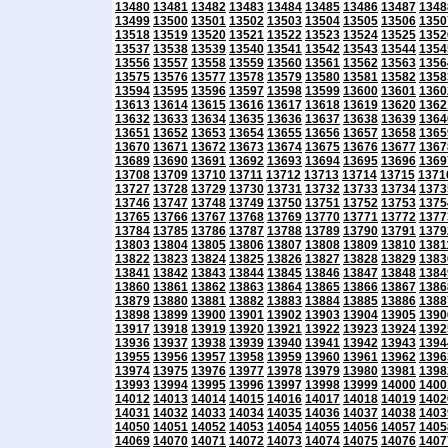
13480
13481
13482
13483
13484
13485
13486
13487
1348
13499
13500
13501
13502
13503
13504
13505
13506
1350
13518
13519
13520
13521
13522
13523
13524
13525
1352
13537
13538
13539
13540
13541
13542
13543
13544
1354
13556
13557
13558
13559
13560
13561
13562
13563
1356
13575
13576
13577
13578
13579
13580
13581
13582
1358
13594
13595
13596
13597
13598
13599
13600
13601
1360
13613
13614
13615
13616
13617
13618
13619
13620
1362
13632
13633
13634
13635
13636
13637
13638
13639
1364
13651
13652
13653
13654
13655
13656
13657
13658
1365
13670
13671
13672
13673
13674
13675
13676
13677
1367
13689
13690
13691
13692
13693
13694
13695
13696
1369
13708
13709
13710
13711
13712
13713
13714
13715
1371
13727
13728
13729
13730
13731
13732
13733
13734
1373
13746
13747
13748
13749
13750
13751
13752
13753
1375
13765
13766
13767
13768
13769
13770
13771
13772
1377
13784
13785
13786
13787
13788
13789
13790
13791
1379
13803
13804
13805
13806
13807
13808
13809
13810
1381
13822
13823
13824
13825
13826
13827
13828
13829
1383
13841
13842
13843
13844
13845
13846
13847
13848
1384
13860
13861
13862
13863
13864
13865
13866
13867
1386
13879
13880
13881
13882
13883
13884
13885
13886
1388
13898
13899
13900
13901
13902
13903
13904
13905
1390
13917
13918
13919
13920
13921
13922
13923
13924
1392
13936
13937
13938
13939
13940
13941
13942
13943
1394
13955
13956
13957
13958
13959
13960
13961
13962
1396
13974
13975
13976
13977
13978
13979
13980
13981
1398
13993
13994
13995
13996
13997
13998
13999
14000
1400
14012
14013
14014
14015
14016
14017
14018
14019
1402
14031
14032
14033
14034
14035
14036
14037
14038
1403
14050
14051
14052
14053
14054
14055
14056
14057
1405
14069
14070
14071
14072
14073
14074
14075
14076
1407