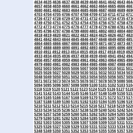
4634
4635
4636
4637
4638
4639
4640
4641
4642
4643
464
4657
4658
4659
4660
4661
4662
4663
4664
4665
4666
466
4680
4681
4682
4683
4684
4685
4686
4687
4688
4689
469
4703
4704
4705
4706
4707
4708
4709
4710
4711
4712
471
4726
4727
4728
4729
4730
4731
4732
4733
4734
4735
473
4749
4750
4751
4752
4753
4754
4755
4756
4757
4758
475
4772
4773
4774
4775
4776
4777
4778
4779
4780
4781
478
4795
4796
4797
4798
4799
4800
4801
4802
4803
4804
480
4818
4819
4820
4821
4822
4823
4824
4825
4826
4827
482
4841
4842
4843
4844
4845
4846
4847
4848
4849
4850
485
4864
4865
4866
4867
4868
4869
4870
4871
4872
4873
487
4887
4888
4889
4890
4891
4892
4893
4894
4895
4896
489
4910
4911
4912
4913
4914
4915
4916
4917
4918
4919
492
4933
4934
4935
4936
4937
4938
4939
4940
4941
4942
494
4956
4957
4958
4959
4960
4961
4962
4963
4964
4965
496
4979
4980
4981
4982
4983
4984
4985
4986
4987
4988
498
5002
5003
5004
5005
5006
5007
5008
5009
5010
5011
501
5025
5026
5027
5028
5029
5030
5031
5032
5033
5034
503
5048
5049
5050
5051
5052
5053
5054
5055
5056
5057
505
5071
5072
5073
5074
5075
5076
5077
5078
5079
5080
508
5094
5095
5096
5097
5098
5099
5100
5101
5102
5103
510
5118
5119
5120
5121
5122
5123
5124
5125
5126
5127
512
5141
5142
5143
5144
5145
5146
5147
5148
5149
5150
515
5164
5165
5166
5167
5168
5169
5170
5171
5172
5173
517
5187
5188
5189
5190
5191
5192
5193
5194
5195
5196
519
5210
5211
5212
5213
5214
5215
5216
5217
5218
5219
522
5233
5234
5235
5236
5237
5238
5239
5240
5241
5242
524
5256
5257
5258
5259
5260
5261
5262
5263
5264
5265
526
5279
5280
5281
5282
5283
5284
5285
5286
5287
5288
528
5302
5303
5304
5305
5306
5307
5308
5309
5310
5311
531
5325
5326
5327
5328
5329
5330
5331
5332
5333
5334
533
5348
5349
5350
5351
5352
5353
5354
5355
5356
5357
535