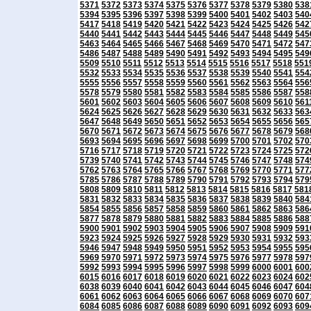
5371
5372
5373
5374
5375
5376
5377
5378
5379
5380
538
5394
5395
5396
5397
5398
5399
5400
5401
5402
5403
540
5417
5418
5419
5420
5421
5422
5423
5424
5425
5426
542
5440
5441
5442
5443
5444
5445
5446
5447
5448
5449
545
5463
5464
5465
5466
5467
5468
5469
5470
5471
5472
547
5486
5487
5488
5489
5490
5491
5492
5493
5494
5495
549
5509
5510
5511
5512
5513
5514
5515
5516
5517
5518
551
5532
5533
5534
5535
5536
5537
5538
5539
5540
5541
554
5555
5556
5557
5558
5559
5560
5561
5562
5563
5564
556
5578
5579
5580
5581
5582
5583
5584
5585
5586
5587
558
5601
5602
5603
5604
5605
5606
5607
5608
5609
5610
561
5624
5625
5626
5627
5628
5629
5630
5631
5632
5633
563
5647
5648
5649
5650
5651
5652
5653
5654
5655
5656
565
5670
5671
5672
5673
5674
5675
5676
5677
5678
5679
568
5693
5694
5695
5696
5697
5698
5699
5700
5701
5702
570
5716
5717
5718
5719
5720
5721
5722
5723
5724
5725
572
5739
5740
5741
5742
5743
5744
5745
5746
5747
5748
574
5762
5763
5764
5765
5766
5767
5768
5769
5770
5771
577
5785
5786
5787
5788
5789
5790
5791
5792
5793
5794
579
5808
5809
5810
5811
5812
5813
5814
5815
5816
5817
581
5831
5832
5833
5834
5835
5836
5837
5838
5839
5840
584
5854
5855
5856
5857
5858
5859
5860
5861
5862
5863
586
5877
5878
5879
5880
5881
5882
5883
5884
5885
5886
588
5900
5901
5902
5903
5904
5905
5906
5907
5908
5909
591
5923
5924
5925
5926
5927
5928
5929
5930
5931
5932
593
5946
5947
5948
5949
5950
5951
5952
5953
5954
5955
595
5969
5970
5971
5972
5973
5974
5975
5976
5977
5978
597
5992
5993
5994
5995
5996
5997
5998
5999
6000
6001
600
6015
6016
6017
6018
6019
6020
6021
6022
6023
6024
602
6038
6039
6040
6041
6042
6043
6044
6045
6046
6047
604
6061
6062
6063
6064
6065
6066
6067
6068
6069
6070
607
6084
6085
6086
6087
6088
6089
6090
6091
6092
6093
609