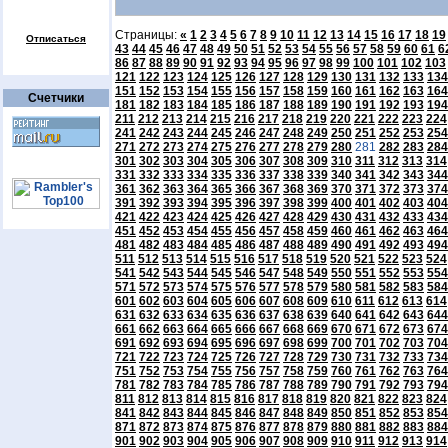
Страницы:
«
1
2
3
4
5
6
7
8
9
10
11
12
13
14
15
16
17
18
19
Отписаться
43
44
45
46
47
48
49
50
51
52
53
54
55
56
57
58
59
60
61
6
86
87
88
89
90
91
92
93
94
95
96
97
98
99
100
101
102
103
121
122
123
124
125
126
127
128
129
130
131
132
133
134
151
152
153
154
155
156
157
158
159
160
161
162
163
164
Счетчики
181
182
183
184
185
186
187
188
189
190
191
192
193
194
211
212
213
214
215
216
217
218
219
220
221
222
223
224
241
242
243
244
245
246
247
248
249
250
251
252
253
254
271
272
273
274
275
276
277
278
279
280
281
282
283
284
301
302
303
304
305
306
307
308
309
310
311
312
313
314
331
332
333
334
335
336
337
338
339
340
341
342
343
344
361
362
363
364
365
366
367
368
369
370
371
372
373
374
391
392
393
394
395
396
397
398
399
400
401
402
403
404
421
422
423
424
425
426
427
428
429
430
431
432
433
434
451
452
453
454
455
456
457
458
459
460
461
462
463
464
481
482
483
484
485
486
487
488
489
490
491
492
493
494
511
512
513
514
515
516
517
518
519
520
521
522
523
524
541
542
543
544
545
546
547
548
549
550
551
552
553
554
571
572
573
574
575
576
577
578
579
580
581
582
583
584
601
602
603
604
605
606
607
608
609
610
611
612
613
614
631
632
633
634
635
636
637
638
639
640
641
642
643
644
661
662
663
664
665
666
667
668
669
670
671
672
673
674
691
692
693
694
695
696
697
698
699
700
701
702
703
704
721
722
723
724
725
726
727
728
729
730
731
732
733
734
751
752
753
754
755
756
757
758
759
760
761
762
763
764
781
782
783
784
785
786
787
788
789
790
791
792
793
794
811
812
813
814
815
816
817
818
819
820
821
822
823
824
841
842
843
844
845
846
847
848
849
850
851
852
853
854
871
872
873
874
875
876
877
878
879
880
881
882
883
884
901
902
903
904
905
906
907
908
909
910
911
912
913
914