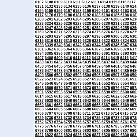
6107
6108
6109
6110
6111
6112
6113
6114
6115
6116
6117
6131
6132
6133
6134
6135
6136
6137
6138
6139
6140
614
6154
6155
6156
6157
6158
6159
6160
6161
6162
6163
616
6177
6178
6179
6180
6181
6182
6183
6184
6185
6186
618
6200
6201
6202
6203
6204
6205
6206
6207
6208
6209
621
6223
6224
6225
6226
6227
6228
6229
6230
6231
6232
623
6246
6247
6248
6249
6250
6251
6252
6253
6254
6255
625
6269
6270
6271
6272
6273
6274
6275
6276
6277
6278
627
6292
6293
6294
6295
6296
6297
6298
6299
6300
6301
630
6315
6316
6317
6318
6319
6320
6321
6322
6323
6324
632
6338
6339
6340
6341
6342
6343
6344
6345
6346
6347
634
6361
6362
6363
6364
6365
6366
6367
6368
6369
6370
637
6384
6385
6386
6387
6388
6389
6390
6391
6392
6393
639
6407
6408
6409
6410
6411
6412
6413
6414
6415
6416
641
6430
6431
6432
6433
6434
6435
6436
6437
6438
6439
644
6453
6454
6455
6456
6457
6458
6459
6460
6461
6462
646
6476
6477
6478
6479
6480
6481
6482
6483
6484
6485
648
6499
6500
6501
6502
6503
6504
6505
6506
6507
6508
650
6522
6523
6524
6525
6526
6527
6528
6529
6530
6531
653
6545
6546
6547
6548
6549
6550
6551
6552
6553
6554
655
6568
6569
6570
6571
6572
6573
6574
6575
6576
6577
657
6591
6592
6593
6594
6595
6596
6597
6598
6599
6600
660
6614
6615
6616
6617
6618
6619
6620
6621
6622
6623
662
6637
6638
6639
6640
6641
6642
6643
6644
6645
6646
664
6660
6661
6662
6663
6664
6665
6666
6667
6668
6669
667
6683
6684
6685
6686
6687
6688
6689
6690
6691
6692
669
6706
6707
6708
6709
6710
6711
6712
6713
6714
6715
671
6729
6730
6731
6732
6733
6734
6735
6736
6737
6738
673
6752
6753
6754
6755
6756
6757
6758
6759
6760
6761
676
6775
6776
6777
6778
6779
6780
6781
6782
6783
6784
678
6798
6799
6800
6801
6802
6803
6804
6805
6806
6807
680
6821
6822
6823
6824
6825
6826
6827
6828
6829
6830
683