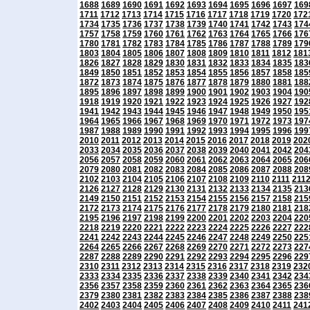
1688
1689
1690
1691
1692
1693
1694
1695
1696
1697
169
1711
1712
1713
1714
1715
1716
1717
1718
1719
1720
172
1734
1735
1736
1737
1738
1739
1740
1741
1742
1743
174
1757
1758
1759
1760
1761
1762
1763
1764
1765
1766
176
1780
1781
1782
1783
1784
1785
1786
1787
1788
1789
179
1803
1804
1805
1806
1807
1808
1809
1810
1811
1812
181
1826
1827
1828
1829
1830
1831
1832
1833
1834
1835
183
1849
1850
1851
1852
1853
1854
1855
1856
1857
1858
185
1872
1873
1874
1875
1876
1877
1878
1879
1880
1881
188
1895
1896
1897
1898
1899
1900
1901
1902
1903
1904
190
1918
1919
1920
1921
1922
1923
1924
1925
1926
1927
192
1941
1942
1943
1944
1945
1946
1947
1948
1949
1950
195
1964
1965
1966
1967
1968
1969
1970
1971
1972
1973
197
1987
1988
1989
1990
1991
1992
1993
1994
1995
1996
199
2010
2011
2012
2013
2014
2015
2016
2017
2018
2019
202
2033
2034
2035
2036
2037
2038
2039
2040
2041
2042
204
2056
2057
2058
2059
2060
2061
2062
2063
2064
2065
206
2079
2080
2081
2082
2083
2084
2085
2086
2087
2088
208
2102
2103
2104
2105
2106
2107
2108
2109
2110
2111
211
2126
2127
2128
2129
2130
2131
2132
2133
2134
2135
213
2149
2150
2151
2152
2153
2154
2155
2156
2157
2158
215
2172
2173
2174
2175
2176
2177
2178
2179
2180
2181
218
2195
2196
2197
2198
2199
2200
2201
2202
2203
2204
220
2218
2219
2220
2221
2222
2223
2224
2225
2226
2227
222
2241
2242
2243
2244
2245
2246
2247
2248
2249
2250
225
2264
2265
2266
2267
2268
2269
2270
2271
2272
2273
227
2287
2288
2289
2290
2291
2292
2293
2294
2295
2296
229
2310
2311
2312
2313
2314
2315
2316
2317
2318
2319
232
2333
2334
2335
2336
2337
2338
2339
2340
2341
2342
234
2356
2357
2358
2359
2360
2361
2362
2363
2364
2365
236
2379
2380
2381
2382
2383
2384
2385
2386
2387
2388
238
2402
2403
2404
2405
2406
2407
2408
2409
2410
2411
241