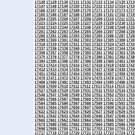
17128
17129
17130
17131
17132
17133
17134
17135
1713
17147
17148
17149
17150
17151
17152
17153
17154
1715
17166
17167
17168
17169
17170
17171
17172
17173
1717
17185
17186
17187
17188
17189
17190
17191
17192
1719
17204
17205
17206
17207
17208
17209
17210
17211
1721
17223
17224
17225
17226
17227
17228
17229
17230
1723
17242
17243
17244
17245
17246
17247
17248
17249
1725
17261
17262
17263
17264
17265
17266
17267
17268
1726
17280
17281
17282
17283
17284
17285
17286
17287
1728
17299
17300
17301
17302
17303
17304
17305
17306
1730
17318
17319
17320
17321
17322
17323
17324
17325
1732
17337
17338
17339
17340
17341
17342
17343
17344
1734
17356
17357
17358
17359
17360
17361
17362
17363
1736
17375
17376
17377
17378
17379
17380
17381
17382
1738
17394
17395
17396
17397
17398
17399
17400
17401
1740
17413
17414
17415
17416
17417
17418
17419
17420
1742
17432
17433
17434
17435
17436
17437
17438
17439
1744
17451
17452
17453
17454
17455
17456
17457
17458
1745
17470
17471
17472
17473
17474
17475
17476
17477
1747
17489
17490
17491
17492
17493
17494
17495
17496
1749
17508
17509
17510
17511
17512
17513
17514
17515
1751
17527
17528
17529
17530
17531
17532
17533
17534
1753
17546
17547
17548
17549
17550
17551
17552
17553
1755
17565
17566
17567
17568
17569
17570
17571
17572
1757
17584
17585
17586
17587
17588
17589
17590
17591
1759
17603
17604
17605
17606
17607
17608
17609
17610
1761
17622
17623
17624
17625
17626
17627
17628
17629
1763
17641
17642
17643
17644
17645
17646
17647
17648
1764
17660
17661
17662
17663
17664
17665
17666
17667
1766
17679
17680
17681
17682
17683
17684
17685
17686
1768
17698
17699
17700
17701
17702
17703
17704
17705
1770
17717
17718
17719
17720
17721
17722
17723
17724
1772