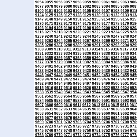
9054
9055
9056
9057
9058
9059
9060
9061
9062
9063
906
9077
9078
9079
9080
9081
9082
9083
9084
9085
9086
908
9100
9101
9102
9103
9104
9105
9106
9107
9108
9109
911
9124
9125
9126
9127
9128
9129
9130
9131
9132
9133
913
9147
9148
9149
9150
9151
9152
9153
9154
9155
9156
915
9170
9171
9172
9173
9174
9175
9176
9177
9178
9179
918
9193
9194
9195
9196
9197
9198
9199
9200
9201
9202
920
9216
9217
9218
9219
9220
9221
9222
9223
9224
9225
922
9239
9240
9241
9242
9243
9244
9245
9246
9247
9248
924
9262
9263
9264
9265
9266
9267
9268
9269
9270
9271
927
9285
9286
9287
9288
9289
9290
9291
9292
9293
9294
929
9308
9309
9310
9311
9312
9313
9314
9315
9316
9317
931
9331
9332
9333
9334
9335
9336
9337
9338
9339
9340
934
9354
9355
9356
9357
9358
9359
9360
9361
9362
9363
936
9377
9378
9379
9380
9381
9382
9383
9384
9385
9386
938
9400
9401
9402
9403
9404
9405
9406
9407
9408
9409
941
9423
9424
9425
9426
9427
9428
9429
9430
9431
9432
943
9446
9447
9448
9449
9450
9451
9452
9453
9454
9455
945
9469
9470
9471
9472
9473
9474
9475
9476
9477
9478
947
9492
9493
9494
9495
9496
9497
9498
9499
9500
9501
950
9515
9516
9517
9518
9519
9520
9521
9522
9523
9524
952
9538
9539
9540
9541
9542
9543
9544
9545
9546
9547
954
9561
9562
9563
9564
9565
9566
9567
9568
9569
9570
957
9584
9585
9586
9587
9588
9589
9590
9591
9592
9593
959
9607
9608
9609
9610
9611
9612
9613
9614
9615
9616
961
9630
9631
9632
9633
9634
9635
9636
9637
9638
9639
964
9653
9654
9655
9656
9657
9658
9659
9660
9661
9662
966
9676
9677
9678
9679
9680
9681
9682
9683
9684
9685
968
9699
9700
9701
9702
9703
9704
9705
9706
9707
9708
970
9722
9723
9724
9725
9726
9727
9728
9729
9730
9731
973
9745
9746
9747
9748
9749
9750
9751
9752
9753
9754
975
9768
9769
9770
9771
9772
9773
9774
9775
9776
9777
977