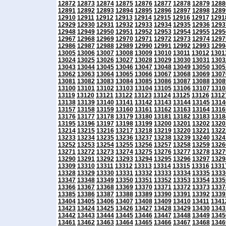
12872
12873
12874
12875
12876
12877
12878
12879
1288
12891
12892
12893
12894
12895
12896
12897
12898
1289
12910
12911
12912
12913
12914
12915
12916
12917
1291
12929
12930
12931
12932
12933
12934
12935
12936
1293
12948
12949
12950
12951
12952
12953
12954
12955
1295
12967
12968
12969
12970
12971
12972
12973
12974
1297
12986
12987
12988
12989
12990
12991
12992
12993
1299
13005
13006
13007
13008
13009
13010
13011
13012
1301
13024
13025
13026
13027
13028
13029
13030
13031
1303
13043
13044
13045
13046
13047
13048
13049
13050
1305
13062
13063
13064
13065
13066
13067
13068
13069
1307
13081
13082
13083
13084
13085
13086
13087
13088
1308
13100
13101
13102
13103
13104
13105
13106
13107
1310
13119
13120
13121
13122
13123
13124
13125
13126
1312
13138
13139
13140
13141
13142
13143
13144
13145
1314
13157
13158
13159
13160
13161
13162
13163
13164
1316
13176
13177
13178
13179
13180
13181
13182
13183
1318
13195
13196
13197
13198
13199
13200
13201
13202
1320
13214
13215
13216
13217
13218
13219
13220
13221
1322
13233
13234
13235
13236
13237
13238
13239
13240
1324
13252
13253
13254
13255
13256
13257
13258
13259
1326
13271
13272
13273
13274
13275
13276
13277
13278
1327
13290
13291
13292
13293
13294
13295
13296
13297
1329
13309
13310
13311
13312
13313
13314
13315
13316
1331
13328
13329
13330
13331
13332
13333
13334
13335
1333
13347
13348
13349
13350
13351
13352
13353
13354
1335
13366
13367
13368
13369
13370
13371
13372
13373
1337
13385
13386
13387
13388
13389
13390
13391
13392
1339
13404
13405
13406
13407
13408
13409
13410
13411
1341
13423
13424
13425
13426
13427
13428
13429
13430
1343
13442
13443
13444
13445
13446
13447
13448
13449
1345
13461
13462
13463
13464
13465
13466
13467
13468
1346