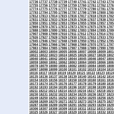
17736
17737
17738
17739
17740
17741
17742
17743
1774
17755
17756
17757
17758
17759
17760
17761
17762
1776
17774
17775
17776
17777
17778
17779
17780
17781
1778
17793
17794
17795
17796
17797
17798
17799
17800
1780
17812
17813
17814
17815
17816
17817
17818
17819
1782
17831
17832
17833
17834
17835
17836
17837
17838
1783
17850
17851
17852
17853
17854
17855
17856
17857
1785
17869
17870
17871
17872
17873
17874
17875
17876
1787
17888
17889
17890
17891
17892
17893
17894
17895
1789
17907
17908
17909
17910
17911
17912
17913
17914
1791
17926
17927
17928
17929
17930
17931
17932
17933
1793
17945
17946
17947
17948
17949
17950
17951
17952
1795
17964
17965
17966
17967
17968
17969
17970
17971
1797
17983
17984
17985
17986
17987
17988
17989
17990
1799
18002
18003
18004
18005
18006
18007
18008
18009
1801
18021
18022
18023
18024
18025
18026
18027
18028
1802
18040
18041
18042
18043
18044
18045
18046
18047
1804
18059
18060
18061
18062
18063
18064
18065
18066
1806
18078
18079
18080
18081
18082
18083
18084
18085
1808
18097
18098
18099
18100
18101
18102
18103
18104
1810
18116
18117
18118
18119
18120
18121
18122
18123
1812
18135
18136
18137
18138
18139
18140
18141
18142
1814
18154
18155
18156
18157
18158
18159
18160
18161
1816
18173
18174
18175
18176
18177
18178
18179
18180
1818
18192
18193
18194
18195
18196
18197
18198
18199
1820
18211
18212
18213
18214
18215
18216
18217
18218
1821
18230
18231
18232
18233
18234
18235
18236
18237
1823
18249
18250
18251
18252
18253
18254
18255
18256
1825
18268
18269
18270
18271
18272
18273
18274
18275
1827
18287
18288
18289
18290
18291
18292
18293
18294
1829
18306
18307
18308
18309
18310
18311
18312
18313
1831
18325
18326
18327
18328
18329
18330
18331
18332
1833