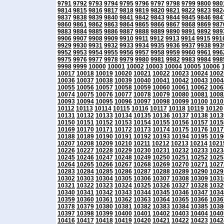
9791
9792
9793
9794
9795
9796
9797
9798
9799
9800
980
9814
9815
9816
9817
9818
9819
9820
9821
9822
9823
982
9837
9838
9839
9840
9841
9842
9843
9844
9845
9846
984
9860
9861
9862
9863
9864
9865
9866
9867
9868
9869
987
9883
9884
9885
9886
9887
9888
9889
9890
9891
9892
989
9906
9907
9908
9909
9910
9911
9912
9913
9914
9915
991
9929
9930
9931
9932
9933
9934
9935
9936
9937
9938
993
9952
9953
9954
9955
9956
9957
9958
9959
9960
9961
996
9975
9976
9977
9978
9979
9980
9981
9982
9983
9984
998
9998
9999
10000
10001
10002
10003
10004
10005
10006
10017
10018
10019
10020
10021
10022
10023
10024
1002
10036
10037
10038
10039
10040
10041
10042
10043
1004
10055
10056
10057
10058
10059
10060
10061
10062
1006
10074
10075
10076
10077
10078
10079
10080
10081
1008
10093
10094
10095
10096
10097
10098
10099
10100
1010
10112
10113
10114
10115
10116
10117
10118
10119
10120
10131
10132
10133
10134
10135
10136
10137
10138
1013
10150
10151
10152
10153
10154
10155
10156
10157
1015
10169
10170
10171
10172
10173
10174
10175
10176
1017
10188
10189
10190
10191
10192
10193
10194
10195
1019
10207
10208
10209
10210
10211
10212
10213
10214
1021
10226
10227
10228
10229
10230
10231
10232
10233
1023
10245
10246
10247
10248
10249
10250
10251
10252
1025
10264
10265
10266
10267
10268
10269
10270
10271
1027
10283
10284
10285
10286
10287
10288
10289
10290
1029
10302
10303
10304
10305
10306
10307
10308
10309
1031
10321
10322
10323
10324
10325
10326
10327
10328
1032
10340
10341
10342
10343
10344
10345
10346
10347
1034
10359
10360
10361
10362
10363
10364
10365
10366
1036
10378
10379
10380
10381
10382
10383
10384
10385
1038
10397
10398
10399
10400
10401
10402
10403
10404
1040
10416
10417
10418
10419
10420
10421
10422
10423
1042