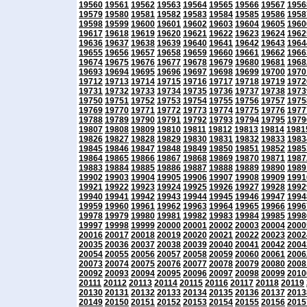
19560
19561
19562
19563
19564
19565
19566
19567
1956
19579
19580
19581
19582
19583
19584
19585
19586
1958
19598
19599
19600
19601
19602
19603
19604
19605
1960
19617
19618
19619
19620
19621
19622
19623
19624
1962
19636
19637
19638
19639
19640
19641
19642
19643
1964
19655
19656
19657
19658
19659
19660
19661
19662
1966
19674
19675
19676
19677
19678
19679
19680
19681
1968
19693
19694
19695
19696
19697
19698
19699
19700
1970
19712
19713
19714
19715
19716
19717
19718
19719
1972
19731
19732
19733
19734
19735
19736
19737
19738
1973
19750
19751
19752
19753
19754
19755
19756
19757
1975
19769
19770
19771
19772
19773
19774
19775
19776
1977
19788
19789
19790
19791
19792
19793
19794
19795
1979
19807
19808
19809
19810
19811
19812
19813
19814
1981
19826
19827
19828
19829
19830
19831
19832
19833
1983
19845
19846
19847
19848
19849
19850
19851
19852
1985
19864
19865
19866
19867
19868
19869
19870
19871
1987
19883
19884
19885
19886
19887
19888
19889
19890
1989
19902
19903
19904
19905
19906
19907
19908
19909
1991
19921
19922
19923
19924
19925
19926
19927
19928
1992
19940
19941
19942
19943
19944
19945
19946
19947
1994
19959
19960
19961
19962
19963
19964
19965
19966
1996
19978
19979
19980
19981
19982
19983
19984
19985
1998
19997
19998
19999
20000
20001
20002
20003
20004
2000
20016
20017
20018
20019
20020
20021
20022
20023
2002
20035
20036
20037
20038
20039
20040
20041
20042
2004
20054
20055
20056
20057
20058
20059
20060
20061
2006
20073
20074
20075
20076
20077
20078
20079
20080
2008
20092
20093
20094
20095
20096
20097
20098
20099
2010
20111
20112
20113
20114
20115
20116
20117
20118
20119
20130
20131
20132
20133
20134
20135
20136
20137
2013
20149
20150
20151
20152
20153
20154
20155
20156
2015