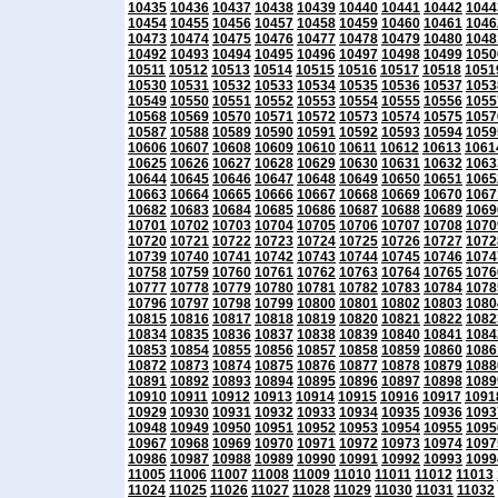
10435
10436
10437
10438
10439
10440
10441
10442
1044
10454
10455
10456
10457
10458
10459
10460
10461
1046
10473
10474
10475
10476
10477
10478
10479
10480
1048
10492
10493
10494
10495
10496
10497
10498
10499
1050
10511
10512
10513
10514
10515
10516
10517
10518
1051
10530
10531
10532
10533
10534
10535
10536
10537
1053
10549
10550
10551
10552
10553
10554
10555
10556
1055
10568
10569
10570
10571
10572
10573
10574
10575
1057
10587
10588
10589
10590
10591
10592
10593
10594
1059
10606
10607
10608
10609
10610
10611
10612
10613
1061
10625
10626
10627
10628
10629
10630
10631
10632
1063
10644
10645
10646
10647
10648
10649
10650
10651
1065
10663
10664
10665
10666
10667
10668
10669
10670
1067
10682
10683
10684
10685
10686
10687
10688
10689
1069
10701
10702
10703
10704
10705
10706
10707
10708
1070
10720
10721
10722
10723
10724
10725
10726
10727
1072
10739
10740
10741
10742
10743
10744
10745
10746
1074
10758
10759
10760
10761
10762
10763
10764
10765
1076
10777
10778
10779
10780
10781
10782
10783
10784
1078
10796
10797
10798
10799
10800
10801
10802
10803
1080
10815
10816
10817
10818
10819
10820
10821
10822
1082
10834
10835
10836
10837
10838
10839
10840
10841
1084
10853
10854
10855
10856
10857
10858
10859
10860
1086
10872
10873
10874
10875
10876
10877
10878
10879
1088
10891
10892
10893
10894
10895
10896
10897
10898
1089
10910
10911
10912
10913
10914
10915
10916
10917
1091
10929
10930
10931
10932
10933
10934
10935
10936
1093
10948
10949
10950
10951
10952
10953
10954
10955
1095
10967
10968
10969
10970
10971
10972
10973
10974
1097
10986
10987
10988
10989
10990
10991
10992
10993
1099
11005
11006
11007
11008
11009
11010
11011
11012
11013
11024
11025
11026
11027
11028
11029
11030
11031
11032