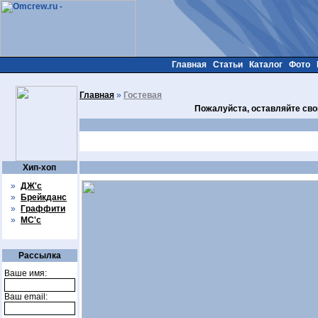
Главная
Статьи
Каталог
Фото
Главная
»
Гостевая
Пожалуйста, оставляйте сво
Хип-хоп
»
ДЖ'с
»
Брейкданс
»
Граффити
»
МС'с
Рассылка
Ваше имя:
Ваш email: