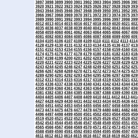
3897
3898
3899
3900
3901
3902
3903
3904
3905
3906
390
3920
3921
3922
3923
3924
3925
3926
3927
3928
3929
393
3943
3944
3945
3946
3947
3948
3949
3950
3951
3952
395
3966
3967
3968
3969
3970
3971
3972
3973
3974
3975
397
3989
3990
3991
3992
3993
3994
3995
3996
3997
3998
399
4012
4013
4014
4015
4016
4017
4018
4019
4020
4021
402
4035
4036
4037
4038
4039
4040
4041
4042
4043
4044
404
4058
4059
4060
4061
4062
4063
4064
4065
4066
4067
406
4081
4082
4083
4084
4085
4086
4087
4088
4089
4090
409
4104
4105
4106
4107
4108
4109
4110
4111
4112
4113
4114
4128
4129
4130
4131
4132
4133
4134
4135
4136
4137
413
4151
4152
4153
4154
4155
4156
4157
4158
4159
4160
416
4174
4175
4176
4177
4178
4179
4180
4181
4182
4183
418
4197
4198
4199
4200
4201
4202
4203
4204
4205
4206
420
4220
4221
4222
4223
4224
4225
4226
4227
4228
4229
423
4243
4244
4245
4246
4247
4248
4249
4250
4251
4252
425
4266
4267
4268
4269
4270
4271
4272
4273
4274
4275
427
4289
4290
4291
4292
4293
4294
4295
4296
4297
4298
429
4312
4313
4314
4315
4316
4317
4318
4319
4320
4321
432
4335
4336
4337
4338
4339
4340
4341
4342
4343
4344
434
4358
4359
4360
4361
4362
4363
4364
4365
4366
4367
436
4381
4382
4383
4384
4385
4386
4387
4388
4389
4390
439
4404
4405
4406
4407
4408
4409
4410
4411
4412
4413
441
4427
4428
4429
4430
4431
4432
4433
4434
4435
4436
443
4450
4451
4452
4453
4454
4455
4456
4457
4458
4459
446
4473
4474
4475
4476
4477
4478
4479
4480
4481
4482
448
4496
4497
4498
4499
4500
4501
4502
4503
4504
4505
450
4519
4520
4521
4522
4523
4524
4525
4526
4527
4528
452
4542
4543
4544
4545
4546
4547
4548
4549
4550
4551
455
4565
4566
4567
4568
4569
4570
4571
4572
4573
4574
457
4588
4589
4590
4591
4592
4593
4594
4595
4596
4597
459
4611
4612
4613
4614
4615
4616
4617
4618
4619
4620
462