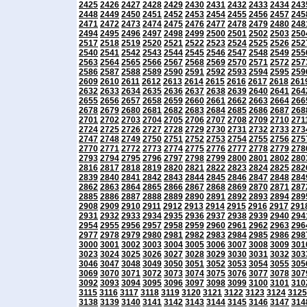
2425
2426
2427
2428
2429
2430
2431
2432
2433
2434
243
2448
2449
2450
2451
2452
2453
2454
2455
2456
2457
245
2471
2472
2473
2474
2475
2476
2477
2478
2479
2480
248
2494
2495
2496
2497
2498
2499
2500
2501
2502
2503
250
2517
2518
2519
2520
2521
2522
2523
2524
2525
2526
252
2540
2541
2542
2543
2544
2545
2546
2547
2548
2549
255
2563
2564
2565
2566
2567
2568
2569
2570
2571
2572
257
2586
2587
2588
2589
2590
2591
2592
2593
2594
2595
259
2609
2610
2611
2612
2613
2614
2615
2616
2617
2618
261
2632
2633
2634
2635
2636
2637
2638
2639
2640
2641
264
2655
2656
2657
2658
2659
2660
2661
2662
2663
2664
266
2678
2679
2680
2681
2682
2683
2684
2685
2686
2687
268
2701
2702
2703
2704
2705
2706
2707
2708
2709
2710
271
2724
2725
2726
2727
2728
2729
2730
2731
2732
2733
273
2747
2748
2749
2750
2751
2752
2753
2754
2755
2756
275
2770
2771
2772
2773
2774
2775
2776
2777
2778
2779
278
2793
2794
2795
2796
2797
2798
2799
2800
2801
2802
280
2816
2817
2818
2819
2820
2821
2822
2823
2824
2825
282
2839
2840
2841
2842
2843
2844
2845
2846
2847
2848
284
2862
2863
2864
2865
2866
2867
2868
2869
2870
2871
287
2885
2886
2887
2888
2889
2890
2891
2892
2893
2894
289
2908
2909
2910
2911
2912
2913
2914
2915
2916
2917
291
2931
2932
2933
2934
2935
2936
2937
2938
2939
2940
294
2954
2955
2956
2957
2958
2959
2960
2961
2962
2963
296
2977
2978
2979
2980
2981
2982
2983
2984
2985
2986
298
3000
3001
3002
3003
3004
3005
3006
3007
3008
3009
301
3023
3024
3025
3026
3027
3028
3029
3030
3031
3032
303
3046
3047
3048
3049
3050
3051
3052
3053
3054
3055
305
3069
3070
3071
3072
3073
3074
3075
3076
3077
3078
307
3092
3093
3094
3095
3096
3097
3098
3099
3100
3101
310
3115
3116
3117
3118
3119
3120
3121
3122
3123
3124
3125
3138
3139
3140
3141
3142
3143
3144
3145
3146
3147
314