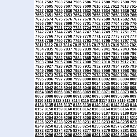
7581
7582
7583
7584
7585
7586
7587
7588
7589
7590
759
7604
7605
7606
7607
7608
7609
7610
7611
7612
7613
761
7627
7628
7629
7630
7631
7632
7633
7634
7635
7636
763
7650
7651
7652
7653
7654
7655
7656
7657
7658
7659
766
7673
7674
7675
7676
7677
7678
7679
7680
7681
7682
768
7696
7697
7698
7699
7700
7701
7702
7703
7704
7705
770
7719
7720
7721
7722
7723
7724
7725
7726
7727
7728
772
7742
7743
7744
7745
7746
7747
7748
7749
7750
7751
775
7765
7766
7767
7768
7769
7770
7771
7772
7773
7774
777
7788
7789
7790
7791
7792
7793
7794
7795
7796
7797
779
7811
7812
7813
7814
7815
7816
7817
7818
7819
7820
782
7834
7835
7836
7837
7838
7839
7840
7841
7842
7843
784
7857
7858
7859
7860
7861
7862
7863
7864
7865
7866
786
7880
7881
7882
7883
7884
7885
7886
7887
7888
7889
789
7903
7904
7905
7906
7907
7908
7909
7910
7911
7912
791
7926
7927
7928
7929
7930
7931
7932
7933
7934
7935
793
7949
7950
7951
7952
7953
7954
7955
7956
7957
7958
795
7972
7973
7974
7975
7976
7977
7978
7979
7980
7981
798
7995
7996
7997
7998
7999
8000
8001
8002
8003
8004
800
8018
8019
8020
8021
8022
8023
8024
8025
8026
8027
802
8041
8042
8043
8044
8045
8046
8047
8048
8049
8050
805
8064
8065
8066
8067
8068
8069
8070
8071
8072
8073
807
8087
8088
8089
8090
8091
8092
8093
8094
8095
8096
809
8110
8111
8112
8113
8114
8115
8116
8117
8118
8119
8120
8134
8135
8136
8137
8138
8139
8140
8141
8142
8143
814
8157
8158
8159
8160
8161
8162
8163
8164
8165
8166
816
8180
8181
8182
8183
8184
8185
8186
8187
8188
8189
819
8203
8204
8205
8206
8207
8208
8209
8210
8211
8212
821
8226
8227
8228
8229
8230
8231
8232
8233
8234
8235
823
8249
8250
8251
8252
8253
8254
8255
8256
8257
8258
825
8272
8273
8274
8275
8276
8277
8278
8279
8280
8281
828
8295
8296
8297
8298
8299
8300
8301
8302
8303
8304
830