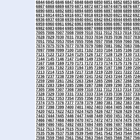
6844
6845
6846
6847
6848
6849
6850
6851
6852
6853
685
6867
6868
6869
6870
6871
6872
6873
6874
6875
6876
687
6890
6891
6892
6893
6894
6895
6896
6897
6898
6899
690
6913
6914
6915
6916
6917
6918
6919
6920
6921
6922
692
6936
6937
6938
6939
6940
6941
6942
6943
6944
6945
694
6959
6960
6961
6962
6963
6964
6965
6966
6967
6968
696
6982
6983
6984
6985
6986
6987
6988
6989
6990
6991
699
7005
7006
7007
7008
7009
7010
7011
7012
7013
7014
701
7028
7029
7030
7031
7032
7033
7034
7035
7036
7037
703
7051
7052
7053
7054
7055
7056
7057
7058
7059
7060
706
7074
7075
7076
7077
7078
7079
7080
7081
7082
7083
708
7097
7098
7099
7100
7101
7102
7103
7104
7105
7106
710
7121
7122
7123
7124
7125
7126
7127
7128
7129
7130
713
7144
7145
7146
7147
7148
7149
7150
7151
7152
7153
715
7167
7168
7169
7170
7171
7172
7173
7174
7175
7176
717
7190
7191
7192
7193
7194
7195
7196
7197
7198
7199
720
7213
7214
7215
7216
7217
7218
7219
7220
7221
7222
722
7236
7237
7238
7239
7240
7241
7242
7243
7244
7245
724
7259
7260
7261
7262
7263
7264
7265
7266
7267
7268
726
7282
7283
7284
7285
7286
7287
7288
7289
7290
7291
729
7305
7306
7307
7308
7309
7310
7311
7312
7313
7314
731
7328
7329
7330
7331
7332
7333
7334
7335
7336
7337
733
7351
7352
7353
7354
7355
7356
7357
7358
7359
7360
736
7374
7375
7376
7377
7378
7379
7380
7381
7382
7383
738
7397
7398
7399
7400
7401
7402
7403
7404
7405
7406
740
7420
7421
7422
7423
7424
7425
7426
7427
7428
7429
743
7443
7444
7445
7446
7447
7448
7449
7450
7451
7452
745
7466
7467
7468
7469
7470
7471
7472
7473
7474
7475
747
7489
7490
7491
7492
7493
7494
7495
7496
7497
7498
749
7512
7513
7514
7515
7516
7517
7518
7519
7520
7521
752
7535
7536
7537
7538
7539
7540
7541
7542
7543
7544
754
7558
7559
7560
7561
7562
7563
7564
7565
7566
7567
756