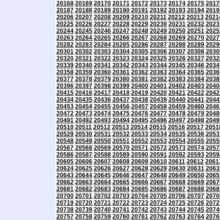
20168
20169
20170
20171
20172
20173
20174
20175
2017
20187
20188
20189
20190
20191
20192
20193
20194
2019
20206
20207
20208
20209
20210
20211
20212
20213
2021
20225
20226
20227
20228
20229
20230
20231
20232
2023
20244
20245
20246
20247
20248
20249
20250
20251
2025
20263
20264
20265
20266
20267
20268
20269
20270
2027
20282
20283
20284
20285
20286
20287
20288
20289
2029
20301
20302
20303
20304
20305
20306
20307
20308
2030
20320
20321
20322
20323
20324
20325
20326
20327
2032
20339
20340
20341
20342
20343
20344
20345
20346
2034
20358
20359
20360
20361
20362
20363
20364
20365
2036
20377
20378
20379
20380
20381
20382
20383
20384
2038
20396
20397
20398
20399
20400
20401
20402
20403
2040
20415
20416
20417
20418
20419
20420
20421
20422
2042
20434
20435
20436
20437
20438
20439
20440
20441
2044
20453
20454
20455
20456
20457
20458
20459
20460
2046
20472
20473
20474
20475
20476
20477
20478
20479
2048
20491
20492
20493
20494
20495
20496
20497
20498
2049
20510
20511
20512
20513
20514
20515
20516
20517
2051
20529
20530
20531
20532
20533
20534
20535
20536
2053
20548
20549
20550
20551
20552
20553
20554
20555
2055
20567
20568
20569
20570
20571
20572
20573
20574
2057
20586
20587
20588
20589
20590
20591
20592
20593
2059
20605
20606
20607
20608
20609
20610
20611
20612
2061
20624
20625
20626
20627
20628
20629
20630
20631
2063
20643
20644
20645
20646
20647
20648
20649
20650
2065
20662
20663
20664
20665
20666
20667
20668
20669
2067
20681
20682
20683
20684
20685
20686
20687
20688
2068
20700
20701
20702
20703
20704
20705
20706
20707
2070
20719
20720
20721
20722
20723
20724
20725
20726
2072
20738
20739
20740
20741
20742
20743
20744
20745
2074
20757
20758
20759
20760
20761
20762
20763
20764
2076