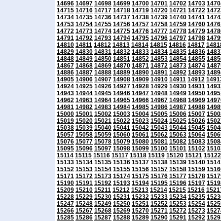
14696
14697
14698
14699
14700
14701
14702
14703
1470
14715
14716
14717
14718
14719
14720
14721
14722
1472
14734
14735
14736
14737
14738
14739
14740
14741
1474
14753
14754
14755
14756
14757
14758
14759
14760
1476
14772
14773
14774
14775
14776
14777
14778
14779
1478
14791
14792
14793
14794
14795
14796
14797
14798
1479
14810
14811
14812
14813
14814
14815
14816
14817
1481
14829
14830
14831
14832
14833
14834
14835
14836
1483
14848
14849
14850
14851
14852
14853
14854
14855
1485
14867
14868
14869
14870
14871
14872
14873
14874
1487
14886
14887
14888
14889
14890
14891
14892
14893
1489
14905
14906
14907
14908
14909
14910
14911
14912
1491
14924
14925
14926
14927
14928
14929
14930
14931
1493
14943
14944
14945
14946
14947
14948
14949
14950
1495
14962
14963
14964
14965
14966
14967
14968
14969
1497
14981
14982
14983
14984
14985
14986
14987
14988
1498
15000
15001
15002
15003
15004
15005
15006
15007
1500
15019
15020
15021
15022
15023
15024
15025
15026
1502
15038
15039
15040
15041
15042
15043
15044
15045
1504
15057
15058
15059
15060
15061
15062
15063
15064
1506
15076
15077
15078
15079
15080
15081
15082
15083
1508
15095
15096
15097
15098
15099
15100
15101
15102
1510
15114
15115
15116
15117
15118
15119
15120
15121
15122
15133
15134
15135
15136
15137
15138
15139
15140
1514
15152
15153
15154
15155
15156
15157
15158
15159
1516
15171
15172
15173
15174
15175
15176
15177
15178
1517
15190
15191
15192
15193
15194
15195
15196
15197
1519
15209
15210
15211
15212
15213
15214
15215
15216
1521
15228
15229
15230
15231
15232
15233
15234
15235
1523
15247
15248
15249
15250
15251
15252
15253
15254
1525
15266
15267
15268
15269
15270
15271
15272
15273
1527
15285
15286
15287
15288
15289
15290
15291
15292
1529