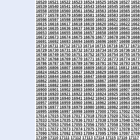
16520
16521
16522
16523
16524
16525
16526
16527
1652
16539
16540
16541
16542
16543
16544
16545
16546
1654
16558
16559
16560
16561
16562
16563
16564
16565
1656
16577
16578
16579
16580
16581
16582
16583
16584
1658
16596
16597
16598
16599
16600
16601
16602
16603
1660
16615
16616
16617
16618
16619
16620
16621
16622
1662
16634
16635
16636
16637
16638
16639
16640
16641
1664
16653
16654
16655
16656
16657
16658
16659
16660
1666
16672
16673
16674
16675
16676
16677
16678
16679
1668
16691
16692
16693
16694
16695
16696
16697
16698
1669
16710
16711
16712
16713
16714
16715
16716
16717
1671
16729
16730
16731
16732
16733
16734
16735
16736
1673
16748
16749
16750
16751
16752
16753
16754
16755
1675
16767
16768
16769
16770
16771
16772
16773
16774
1677
16786
16787
16788
16789
16790
16791
16792
16793
1679
16805
16806
16807
16808
16809
16810
16811
16812
1681
16824
16825
16826
16827
16828
16829
16830
16831
1683
16843
16844
16845
16846
16847
16848
16849
16850
1685
16862
16863
16864
16865
16866
16867
16868
16869
1687
16881
16882
16883
16884
16885
16886
16887
16888
1688
16900
16901
16902
16903
16904
16905
16906
16907
1690
16919
16920
16921
16922
16923
16924
16925
16926
1692
16938
16939
16940
16941
16942
16943
16944
16945
1694
16957
16958
16959
16960
16961
16962
16963
16964
1696
16976
16977
16978
16979
16980
16981
16982
16983
1698
16995
16996
16997
16998
16999
17000
17001
17002
1700
17014
17015
17016
17017
17018
17019
17020
17021
1702
17033
17034
17035
17036
17037
17038
17039
17040
1704
17052
17053
17054
17055
17056
17057
17058
17059
1706
17071
17072
17073
17074
17075
17076
17077
17078
1707
17090
17091
17092
17093
17094
17095
17096
17097
1709
17109
17110
17111
17112
17113
17114
17115
17116
17117