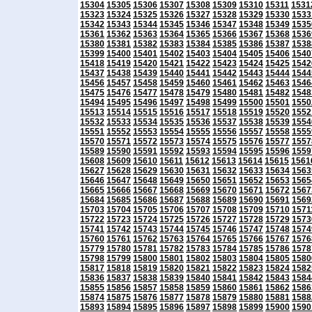
15304
15305
15306
15307
15308
15309
15310
15311
1531
15323
15324
15325
15326
15327
15328
15329
15330
1533
15342
15343
15344
15345
15346
15347
15348
15349
1535
15361
15362
15363
15364
15365
15366
15367
15368
1536
15380
15381
15382
15383
15384
15385
15386
15387
1538
15399
15400
15401
15402
15403
15404
15405
15406
1540
15418
15419
15420
15421
15422
15423
15424
15425
1542
15437
15438
15439
15440
15441
15442
15443
15444
1544
15456
15457
15458
15459
15460
15461
15462
15463
1546
15475
15476
15477
15478
15479
15480
15481
15482
1548
15494
15495
15496
15497
15498
15499
15500
15501
1550
15513
15514
15515
15516
15517
15518
15519
15520
1552
15532
15533
15534
15535
15536
15537
15538
15539
1554
15551
15552
15553
15554
15555
15556
15557
15558
1555
15570
15571
15572
15573
15574
15575
15576
15577
1557
15589
15590
15591
15592
15593
15594
15595
15596
1559
15608
15609
15610
15611
15612
15613
15614
15615
1561
15627
15628
15629
15630
15631
15632
15633
15634
1563
15646
15647
15648
15649
15650
15651
15652
15653
1565
15665
15666
15667
15668
15669
15670
15671
15672
1567
15684
15685
15686
15687
15688
15689
15690
15691
1569
15703
15704
15705
15706
15707
15708
15709
15710
1571
15722
15723
15724
15725
15726
15727
15728
15729
1573
15741
15742
15743
15744
15745
15746
15747
15748
1574
15760
15761
15762
15763
15764
15765
15766
15767
1576
15779
15780
15781
15782
15783
15784
15785
15786
1578
15798
15799
15800
15801
15802
15803
15804
15805
1580
15817
15818
15819
15820
15821
15822
15823
15824
1582
15836
15837
15838
15839
15840
15841
15842
15843
1584
15855
15856
15857
15858
15859
15860
15861
15862
1586
15874
15875
15876
15877
15878
15879
15880
15881
1588
15893
15894
15895
15896
15897
15898
15899
15900
1590