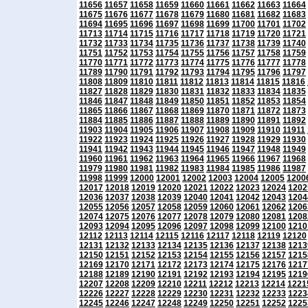
11656
11657
11658
11659
11660
11661
11662
11663
11664
11675
11676
11677
11678
11679
11680
11681
11682
11683
11694
11695
11696
11697
11698
11699
11700
11701
11702
11713
11714
11715
11716
11717
11718
11719
11720
11721
11732
11733
11734
11735
11736
11737
11738
11739
11740
11751
11752
11753
11754
11755
11756
11757
11758
11759
11770
11771
11772
11773
11774
11775
11776
11777
11778
11789
11790
11791
11792
11793
11794
11795
11796
11797
11808
11809
11810
11811
11812
11813
11814
11815
11816
11827
11828
11829
11830
11831
11832
11833
11834
11835
11846
11847
11848
11849
11850
11851
11852
11853
11854
11865
11866
11867
11868
11869
11870
11871
11872
11873
11884
11885
11886
11887
11888
11889
11890
11891
11892
11903
11904
11905
11906
11907
11908
11909
11910
11911
11922
11923
11924
11925
11926
11927
11928
11929
11930
11941
11942
11943
11944
11945
11946
11947
11948
11949
11960
11961
11962
11963
11964
11965
11966
11967
11968
11979
11980
11981
11982
11983
11984
11985
11986
11987
11998
11999
12000
12001
12002
12003
12004
12005
1200
12017
12018
12019
12020
12021
12022
12023
12024
1202
12036
12037
12038
12039
12040
12041
12042
12043
1204
12055
12056
12057
12058
12059
12060
12061
12062
1206
12074
12075
12076
12077
12078
12079
12080
12081
1208
12093
12094
12095
12096
12097
12098
12099
12100
1210
12112
12113
12114
12115
12116
12117
12118
12119
12120
12131
12132
12133
12134
12135
12136
12137
12138
1213
12150
12151
12152
12153
12154
12155
12156
12157
1215
12169
12170
12171
12172
12173
12174
12175
12176
1217
12188
12189
12190
12191
12192
12193
12194
12195
1219
12207
12208
12209
12210
12211
12212
12213
12214
1221
12226
12227
12228
12229
12230
12231
12232
12233
1223
12245
12246
12247
12248
12249
12250
12251
12252
1225