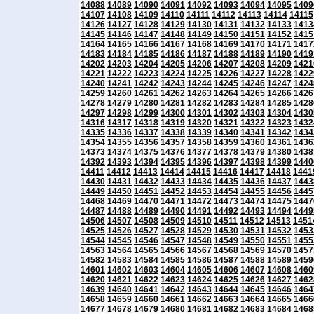
14088
14089
14090
14091
14092
14093
14094
14095
1409
14107
14108
14109
14110
14111
14112
14113
14114
14115
14126
14127
14128
14129
14130
14131
14132
14133
1413
14145
14146
14147
14148
14149
14150
14151
14152
1415
14164
14165
14166
14167
14168
14169
14170
14171
1417
14183
14184
14185
14186
14187
14188
14189
14190
1419
14202
14203
14204
14205
14206
14207
14208
14209
1421
14221
14222
14223
14224
14225
14226
14227
14228
1422
14240
14241
14242
14243
14244
14245
14246
14247
1424
14259
14260
14261
14262
14263
14264
14265
14266
1426
14278
14279
14280
14281
14282
14283
14284
14285
1428
14297
14298
14299
14300
14301
14302
14303
14304
1430
14316
14317
14318
14319
14320
14321
14322
14323
1432
14335
14336
14337
14338
14339
14340
14341
14342
1434
14354
14355
14356
14357
14358
14359
14360
14361
1436
14373
14374
14375
14376
14377
14378
14379
14380
1438
14392
14393
14394
14395
14396
14397
14398
14399
1440
14411
14412
14413
14414
14415
14416
14417
14418
1441
14430
14431
14432
14433
14434
14435
14436
14437
1443
14449
14450
14451
14452
14453
14454
14455
14456
1445
14468
14469
14470
14471
14472
14473
14474
14475
1447
14487
14488
14489
14490
14491
14492
14493
14494
1449
14506
14507
14508
14509
14510
14511
14512
14513
1451
14525
14526
14527
14528
14529
14530
14531
14532
1453
14544
14545
14546
14547
14548
14549
14550
14551
1455
14563
14564
14565
14566
14567
14568
14569
14570
1457
14582
14583
14584
14585
14586
14587
14588
14589
1459
14601
14602
14603
14604
14605
14606
14607
14608
1460
14620
14621
14622
14623
14624
14625
14626
14627
1462
14639
14640
14641
14642
14643
14644
14645
14646
1464
14658
14659
14660
14661
14662
14663
14664
14665
1466
14677
14678
14679
14680
14681
14682
14683
14684
1468