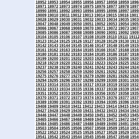
18952
18953
18954
18955
18956
18957
18958
18959
1896
18971
18972
18973
18974
18975
18976
18977
18978
1897
18990
18991
18992
18993
18994
18995
18996
18997
1899
19009
19010
19011
19012
19013
19014
19015
19016
1901
19028
19029
19030
19031
19032
19033
19034
19035
1903
19047
19048
19049
19050
19051
19052
19053
19054
1905
19066
19067
19068
19069
19070
19071
19072
19073
1907
19085
19086
19087
19088
19089
19090
19091
19092
1909
19104
19105
19106
19107
19108
19109
19110
19111
1911
19123
19124
19125
19126
19127
19128
19129
19130
1913
19142
19143
19144
19145
19146
19147
19148
19149
1915
19161
19162
19163
19164
19165
19166
19167
19168
1916
19180
19181
19182
19183
19184
19185
19186
19187
1918
19199
19200
19201
19202
19203
19204
19205
19206
1920
19218
19219
19220
19221
19222
19223
19224
19225
1922
19237
19238
19239
19240
19241
19242
19243
19244
1924
19256
19257
19258
19259
19260
19261
19262
19263
1926
19275
19276
19277
19278
19279
19280
19281
19282
1928
19294
19295
19296
19297
19298
19299
19300
19301
1930
19313
19314
19315
19316
19317
19318
19319
19320
1932
19332
19333
19334
19335
19336
19337
19338
19339
1934
19351
19352
19353
19354
19355
19356
19357
19358
1935
19370
19371
19372
19373
19374
19375
19376
19377
1937
19389
19390
19391
19392
19393
19394
19395
19396
1939
19408
19409
19410
19411
19412
19413
19414
19415
1941
19427
19428
19429
19430
19431
19432
19433
19434
1943
19446
19447
19448
19449
19450
19451
19452
19453
1945
19465
19466
19467
19468
19469
19470
19471
19472
1947
19484
19485
19486
19487
19488
19489
19490
19491
1949
19503
19504
19505
19506
19507
19508
19509
19510
1951
19522
19523
19524
19525
19526
19527
19528
19529
1953
19541
19542
19543
19544
19545
19546
19547
19548
1954