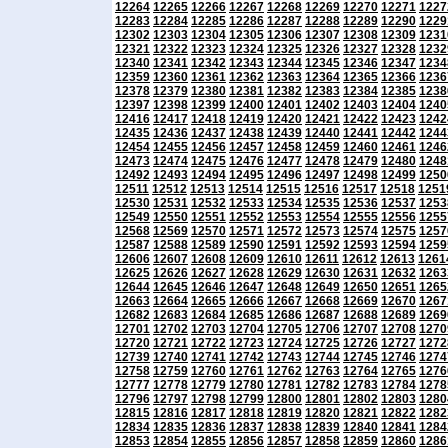
12264
12265
12266
12267
12268
12269
12270
12271
1227
12283
12284
12285
12286
12287
12288
12289
12290
1229
12302
12303
12304
12305
12306
12307
12308
12309
1231
12321
12322
12323
12324
12325
12326
12327
12328
1232
12340
12341
12342
12343
12344
12345
12346
12347
1234
12359
12360
12361
12362
12363
12364
12365
12366
1236
12378
12379
12380
12381
12382
12383
12384
12385
1238
12397
12398
12399
12400
12401
12402
12403
12404
1240
12416
12417
12418
12419
12420
12421
12422
12423
1242
12435
12436
12437
12438
12439
12440
12441
12442
1244
12454
12455
12456
12457
12458
12459
12460
12461
1246
12473
12474
12475
12476
12477
12478
12479
12480
1248
12492
12493
12494
12495
12496
12497
12498
12499
1250
12511
12512
12513
12514
12515
12516
12517
12518
1251
12530
12531
12532
12533
12534
12535
12536
12537
1253
12549
12550
12551
12552
12553
12554
12555
12556
1255
12568
12569
12570
12571
12572
12573
12574
12575
1257
12587
12588
12589
12590
12591
12592
12593
12594
1259
12606
12607
12608
12609
12610
12611
12612
12613
1261
12625
12626
12627
12628
12629
12630
12631
12632
1263
12644
12645
12646
12647
12648
12649
12650
12651
1265
12663
12664
12665
12666
12667
12668
12669
12670
1267
12682
12683
12684
12685
12686
12687
12688
12689
1269
12701
12702
12703
12704
12705
12706
12707
12708
1270
12720
12721
12722
12723
12724
12725
12726
12727
1272
12739
12740
12741
12742
12743
12744
12745
12746
1274
12758
12759
12760
12761
12762
12763
12764
12765
1276
12777
12778
12779
12780
12781
12782
12783
12784
1278
12796
12797
12798
12799
12800
12801
12802
12803
1280
12815
12816
12817
12818
12819
12820
12821
12822
1282
12834
12835
12836
12837
12838
12839
12840
12841
1284
12853
12854
12855
12856
12857
12858
12859
12860
1286