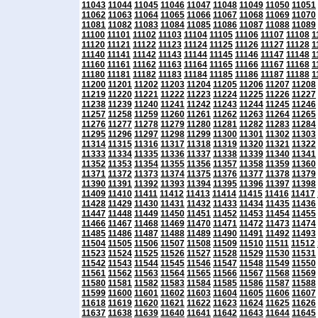
11043
11044
11045
11046
11047
11048
11049
11050
11051
11062
11063
11064
11065
11066
11067
11068
11069
11070
11081
11082
11083
11084
11085
11086
11087
11088
11089
11100
11101
11102
11103
11104
11105
11106
11107
11108
1
11120
11121
11122
11123
11124
11125
11126
11127
11128
1
11140
11141
11142
11143
11144
11145
11146
11147
11148
1
11160
11161
11162
11163
11164
11165
11166
11167
11168
1
11180
11181
11182
11183
11184
11185
11186
11187
11188
1
11200
11201
11202
11203
11204
11205
11206
11207
11208
11219
11220
11221
11222
11223
11224
11225
11226
11227
11238
11239
11240
11241
11242
11243
11244
11245
11246
11257
11258
11259
11260
11261
11262
11263
11264
11265
11276
11277
11278
11279
11280
11281
11282
11283
11284
11295
11296
11297
11298
11299
11300
11301
11302
11303
11314
11315
11316
11317
11318
11319
11320
11321
11322
11333
11334
11335
11336
11337
11338
11339
11340
11341
11352
11353
11354
11355
11356
11357
11358
11359
11360
11371
11372
11373
11374
11375
11376
11377
11378
11379
11390
11391
11392
11393
11394
11395
11396
11397
11398
11409
11410
11411
11412
11413
11414
11415
11416
11417
11428
11429
11430
11431
11432
11433
11434
11435
11436
11447
11448
11449
11450
11451
11452
11453
11454
11455
11466
11467
11468
11469
11470
11471
11472
11473
11474
11485
11486
11487
11488
11489
11490
11491
11492
11493
11504
11505
11506
11507
11508
11509
11510
11511
11512
11523
11524
11525
11526
11527
11528
11529
11530
11531
11542
11543
11544
11545
11546
11547
11548
11549
11550
11561
11562
11563
11564
11565
11566
11567
11568
11569
11580
11581
11582
11583
11584
11585
11586
11587
11588
11599
11600
11601
11602
11603
11604
11605
11606
11607
11618
11619
11620
11621
11622
11623
11624
11625
11626
11637
11638
11639
11640
11641
11642
11643
11644
11645