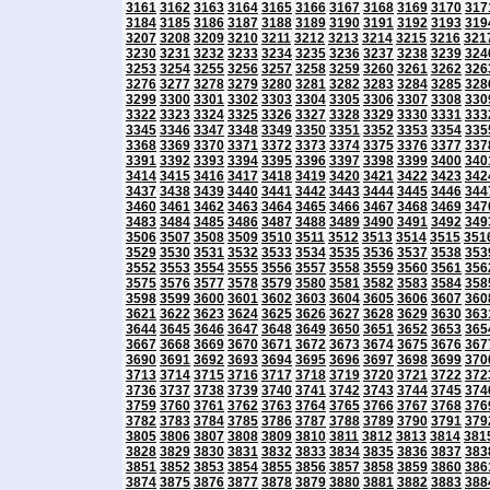
3161
3162
3163
3164
3165
3166
3167
3168
3169
3170
317
3184
3185
3186
3187
3188
3189
3190
3191
3192
3193
319
3207
3208
3209
3210
3211
3212
3213
3214
3215
3216
321
3230
3231
3232
3233
3234
3235
3236
3237
3238
3239
324
3253
3254
3255
3256
3257
3258
3259
3260
3261
3262
326
3276
3277
3278
3279
3280
3281
3282
3283
3284
3285
328
3299
3300
3301
3302
3303
3304
3305
3306
3307
3308
330
3322
3323
3324
3325
3326
3327
3328
3329
3330
3331
333
3345
3346
3347
3348
3349
3350
3351
3352
3353
3354
335
3368
3369
3370
3371
3372
3373
3374
3375
3376
3377
337
3391
3392
3393
3394
3395
3396
3397
3398
3399
3400
340
3414
3415
3416
3417
3418
3419
3420
3421
3422
3423
342
3437
3438
3439
3440
3441
3442
3443
3444
3445
3446
344
3460
3461
3462
3463
3464
3465
3466
3467
3468
3469
347
3483
3484
3485
3486
3487
3488
3489
3490
3491
3492
349
3506
3507
3508
3509
3510
3511
3512
3513
3514
3515
351
3529
3530
3531
3532
3533
3534
3535
3536
3537
3538
353
3552
3553
3554
3555
3556
3557
3558
3559
3560
3561
356
3575
3576
3577
3578
3579
3580
3581
3582
3583
3584
358
3598
3599
3600
3601
3602
3603
3604
3605
3606
3607
360
3621
3622
3623
3624
3625
3626
3627
3628
3629
3630
363
3644
3645
3646
3647
3648
3649
3650
3651
3652
3653
365
3667
3668
3669
3670
3671
3672
3673
3674
3675
3676
367
3690
3691
3692
3693
3694
3695
3696
3697
3698
3699
370
3713
3714
3715
3716
3717
3718
3719
3720
3721
3722
372
3736
3737
3738
3739
3740
3741
3742
3743
3744
3745
374
3759
3760
3761
3762
3763
3764
3765
3766
3767
3768
376
3782
3783
3784
3785
3786
3787
3788
3789
3790
3791
379
3805
3806
3807
3808
3809
3810
3811
3812
3813
3814
381
3828
3829
3830
3831
3832
3833
3834
3835
3836
3837
383
3851
3852
3853
3854
3855
3856
3857
3858
3859
3860
386
3874
3875
3876
3877
3878
3879
3880
3881
3882
3883
388