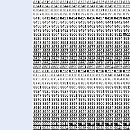
8318
8319
8320
8321
8322
8323
8324
8325
8326
8327
832
8341
8342
8343
8344
8345
8346
8347
8348
8349
8350
835
8364
8365
8366
8367
8368
8369
8370
8371
8372
8373
837
8387
8388
8389
8390
8391
8392
8393
8394
8395
8396
839
8410
8411
8412
8413
8414
8415
8416
8417
8418
8419
842
8433
8434
8435
8436
8437
8438
8439
8440
8441
8442
844
8456
8457
8458
8459
8460
8461
8462
8463
8464
8465
846
8479
8480
8481
8482
8483
8484
8485
8486
8487
8488
848
8502
8503
8504
8505
8506
8507
8508
8509
8510
8511
851
8525
8526
8527
8528
8529
8530
8531
8532
8533
8534
853
8548
8549
8550
8551
8552
8553
8554
8555
8556
8557
855
8571
8572
8573
8574
8575
8576
8577
8578
8579
8580
858
8594
8595
8596
8597
8598
8599
8600
8601
8602
8603
860
8617
8618
8619
8620
8621
8622
8623
8624
8625
8626
862
8640
8641
8642
8643
8644
8645
8646
8647
8648
8649
865
8663
8664
8665
8666
8667
8668
8669
8670
8671
8672
867
8686
8687
8688
8689
8690
8691
8692
8693
8694
8695
869
8709
8710
8711
8712
8713
8714
8715
8716
8717
8718
871
8732
8733
8734
8735
8736
8737
8738
8739
8740
8741
874
8755
8756
8757
8758
8759
8760
8761
8762
8763
8764
876
8778
8779
8780
8781
8782
8783
8784
8785
8786
8787
878
8801
8802
8803
8804
8805
8806
8807
8808
8809
8810
881
8824
8825
8826
8827
8828
8829
8830
8831
8832
8833
883
8847
8848
8849
8850
8851
8852
8853
8854
8855
8856
885
8870
8871
8872
8873
8874
8875
8876
8877
8878
8879
888
8893
8894
8895
8896
8897
8898
8899
8900
8901
8902
890
8916
8917
8918
8919
8920
8921
8922
8923
8924
8925
892
8939
8940
8941
8942
8943
8944
8945
8946
8947
8948
894
8962
8963
8964
8965
8966
8967
8968
8969
8970
8971
897
8985
8986
8987
8988
8989
8990
8991
8992
8993
8994
899
9008
9009
9010
9011
9012
9013
9014
9015
9016
9017
901
9031
9032
9033
9034
9035
9036
9037
9038
9039
9040
904