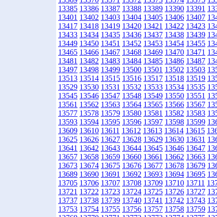
13385
13386
13387
13388
13389
13390
13391
13
13401
13402
13403
13404
13405
13406
13407
13
13417
13418
13419
13420
13421
13422
13423
13
13433
13434
13435
13436
13437
13438
13439
13
13449
13450
13451
13452
13453
13454
13455
13
13465
13466
13467
13468
13469
13470
13471
13
13481
13482
13483
13484
13485
13486
13487
13
13497
13498
13499
13500
13501
13502
13503
13
13513
13514
13515
13516
13517
13518
13519
13
13529
13530
13531
13532
13533
13534
13535
13
13545
13546
13547
13548
13549
13550
13551
13
13561
13562
13563
13564
13565
13566
13567
13
13577
13578
13579
13580
13581
13582
13583
13
13593
13594
13595
13596
13597
13598
13599
13
13609
13610
13611
13612
13613
13614
13615
13
13625
13626
13627
13628
13629
13630
13631
13
13641
13642
13643
13644
13645
13646
13647
13
13657
13658
13659
13660
13661
13662
13663
13
13673
13674
13675
13676
13677
13678
13679
13
13689
13690
13691
13692
13693
13694
13695
13
13705
13706
13707
13708
13709
13710
13711
13
13721
13722
13723
13724
13725
13726
13727
13
13737
13738
13739
13740
13741
13742
13743
13
13753
13754
13755
13756
13757
13758
13759
13