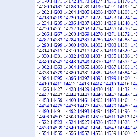
14170
14171
14172
14173
14174
14175
14176
14
14186
14187
14188
14189
14190
14191
14192
14
14202
14203
14204
14205
14206
14207
14208
14
14218
14219
14220
14221
14222
14223
14224
14
14234
14235
14236
14237
14238
14239
14240
14
14250
14251
14252
14253
14254
14255
14256
14
14266
14267
14268
14269
14270
14271
14272
14
14282
14283
14284
14285
14286
14287
14288
14
14298
14299
14300
14301
14302
14303
14304
14
14314
14315
14316
14317
14318
14319
14320
14
14330
14331
14332
14333
14334
14335
14336
14
14346
14347
14348
14349
14350
14351
14352
14
14362
14363
14364
14365
14366
14367
14368
14
14378
14379
14380
14381
14382
14383
14384
14
14394
14395
14396
14397
14398
14399
14400
14
14410
14411
14412
14413
14414
14415
14416
14
14426
14427
14428
14429
14430
14431
14432
14
14442
14443
14444
14445
14446
14447
14448
14
14458
14459
14460
14461
14462
14463
14464
14
14474
14475
14476
14477
14478
14479
14480
14
14490
14491
14492
14493
14494
14495
14496
14
14506
14507
14508
14509
14510
14511
14512
14
14522
14523
14524
14525
14526
14527
14528
14
14538
14539
14540
14541
14542
14543
14544
14
14554
14555
14556
14557
14558
14559
14560
14