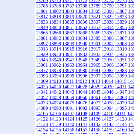
13769
13770
13771
13772
13773
13774
13775
13
13785
13786
13787
13788
13789
13790
13791
13
13801
13802
13803
13804
13805
13806
13807
13
13817
13818
13819
13820
13821
13822
13823
13
13833
13834
13835
13836
13837
13838
13839
13
13849
13850
13851
13852
13853
13854
13855
13
13865
13866
13867
13868
13869
13870
13871
13
13881
13882
13883
13884
13885
13886
13887
13
13897
13898
13899
13900
13901
13902
13903
13
13913
13914
13915
13916
13917
13918
13919
13
13929
13930
13931
13932
13933
13934
13935
13
13945
13946
13947
13948
13949
13950
13951
13
13961
13962
13963
13964
13965
13966
13967
13
13977
13978
13979
13980
13981
13982
13983
13
13993
13994
13995
13996
13997
13998
13999
14
14009
14010
14011
14012
14013
14014
14015
14
14025
14026
14027
14028
14029
14030
14031
14
14041
14042
14043
14044
14045
14046
14047
14
14057
14058
14059
14060
14061
14062
14063
14
14073
14074
14075
14076
14077
14078
14079
14
14089
14090
14091
14092
14093
14094
14095
14
14105
14106
14107
14108
14109
14110
14111
14
14122
14123
14124
14125
14126
14127
14128
14
14138
14139
14140
14141
14142
14143
14144
14
14154
14155
14156
14157
14158
14159
14160
14