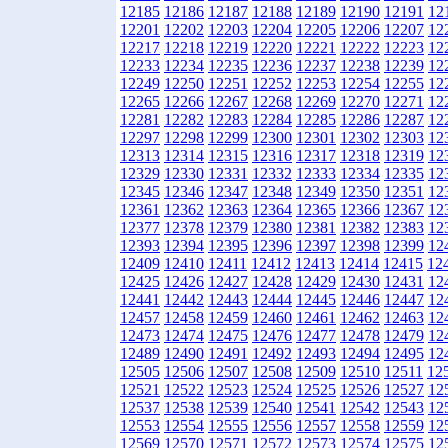
12185
12186
12187
12188
12189
12190
12191
12
12201
12202
12203
12204
12205
12206
12207
12
12217
12218
12219
12220
12221
12222
12223
12
12233
12234
12235
12236
12237
12238
12239
12
12249
12250
12251
12252
12253
12254
12255
12
12265
12266
12267
12268
12269
12270
12271
12
12281
12282
12283
12284
12285
12286
12287
12
12297
12298
12299
12300
12301
12302
12303
12
12313
12314
12315
12316
12317
12318
12319
12
12329
12330
12331
12332
12333
12334
12335
12
12345
12346
12347
12348
12349
12350
12351
12
12361
12362
12363
12364
12365
12366
12367
12
12377
12378
12379
12380
12381
12382
12383
12
12393
12394
12395
12396
12397
12398
12399
12
12409
12410
12411
12412
12413
12414
12415
12
12425
12426
12427
12428
12429
12430
12431
12
12441
12442
12443
12444
12445
12446
12447
12
12457
12458
12459
12460
12461
12462
12463
12
12473
12474
12475
12476
12477
12478
12479
12
12489
12490
12491
12492
12493
12494
12495
12
12505
12506
12507
12508
12509
12510
12511
12
12521
12522
12523
12524
12525
12526
12527
12
12537
12538
12539
12540
12541
12542
12543
12
12553
12554
12555
12556
12557
12558
12559
12
12569
12570
12571
12572
12573
12574
12575
12