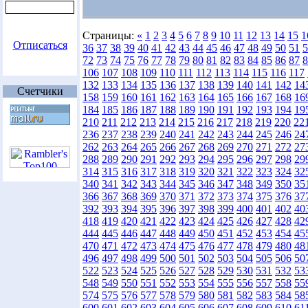
Страницы:
«
1
2
3
4
5
6
7
8
9
10
11
12
13
14
15
1
Отписаться
36
37
38
39
40
41
42
43
44
45
46
47
48
49
50
51
5
72
73
74
75
76
77
78
79
80
81
82
83
84
85
86
87
8
106
107
108
109
110
111
112
113
114
115
116
117
132
133
134
135
136
137
138
139
140
141
142
14
Счетчики
158
159
160
161
162
163
164
165
166
167
168
16
184
185
186
187
188
189
190
191
192
193
194
19
210
211
212
213
214
215
216
217
218
219
220
22
236
237
238
239
240
241
242
243
244
245
246
24
262
263
264
265
266
267
268
269
270
271
272
27
288
289
290
291
292
293
294
295
296
297
298
29
314
315
316
317
318
319
320
321
322
323
324
32
340
341
342
343
344
345
346
347
348
349
350
35
366
367
368
369
370
371
372
373
374
375
376
37
392
393
394
395
396
397
398
399
400
401
402
40
418
419
420
421
422
423
424
425
426
427
428
42
444
445
446
447
448
449
450
451
452
453
454
45
470
471
472
473
474
475
476
477
478
479
480
48
496
497
498
499
500
501
502
503
504
505
506
50
522
523
524
525
526
527
528
529
530
531
532
53
548
549
550
551
552
553
554
555
556
557
558
55
574
575
576
577
578
579
580
581
582
583
584
58
600
601
602
603
604
605
606
607
608
609
610
61