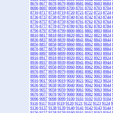
8676
8677
8678
8679
8680
8681
8682
8683
8684
8696
8697
8698
8699
8700
8701
8702
8703
8704
8716
8717
8718
8719
8720
8721
8722
8723
8724
8736
8737
8738
8739
8740
8741
8742
8743
8744
8756
8757
8758
8759
8760
8761
8762
8763
8764
8776
8777
8778
8779
8780
8781
8782
8783
8784
8796
8797
8798
8799
8800
8801
8802
8803
8804
8816
8817
8818
8819
8820
8821
8822
8823
8824
8836
8837
8838
8839
8840
8841
8842
8843
8844
8856
8857
8858
8859
8860
8861
8862
8863
8864
8876
8877
8878
8879
8880
8881
8882
8883
8884
8896
8897
8898
8899
8900
8901
8902
8903
8904
8916
8917
8918
8919
8920
8921
8922
8923
8924
8936
8937
8938
8939
8940
8941
8942
8943
8944
8956
8957
8958
8959
8960
8961
8962
8963
8964
8976
8977
8978
8979
8980
8981
8982
8983
8984
8996
8997
8998
8999
9000
9001
9002
9003
9004
9016
9017
9018
9019
9020
9021
9022
9023
9024
9036
9037
9038
9039
9040
9041
9042
9043
9044
9056
9057
9058
9059
9060
9061
9062
9063
9064
9076
9077
9078
9079
9080
9081
9082
9083
9084
9096
9097
9098
9099
9100
9101
9102
9103
9104
9116
9117
9118
9119
9120
9121
9122
9123
9124
9
9136
9137
9138
9139
9140
9141
9142
9143
9144
9156
9157
9158
9159
9160
9161
9162
9163
9164