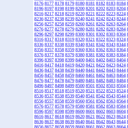
8176
8177
8178
8179
8180
8181
8182
8183
8184
8196
8197
8198
8199
8200
8201
8202
8203
8204
8216
8217
8218
8219
8220
8221
8222
8223
8224
8236
8237
8238
8239
8240
8241
8242
8243
8244
8256
8257
8258
8259
8260
8261
8262
8263
8264
8276
8277
8278
8279
8280
8281
8282
8283
8284
8296
8297
8298
8299
8300
8301
8302
8303
8304
8316
8317
8318
8319
8320
8321
8322
8323
8324
8336
8337
8338
8339
8340
8341
8342
8343
8344
8356
8357
8358
8359
8360
8361
8362
8363
8364
8376
8377
8378
8379
8380
8381
8382
8383
8384
8396
8397
8398
8399
8400
8401
8402
8403
8404
8416
8417
8418
8419
8420
8421
8422
8423
8424
8436
8437
8438
8439
8440
8441
8442
8443
8444
8456
8457
8458
8459
8460
8461
8462
8463
8464
8476
8477
8478
8479
8480
8481
8482
8483
8484
8496
8497
8498
8499
8500
8501
8502
8503
8504
8516
8517
8518
8519
8520
8521
8522
8523
8524
8536
8537
8538
8539
8540
8541
8542
8543
8544
8556
8557
8558
8559
8560
8561
8562
8563
8564
8576
8577
8578
8579
8580
8581
8582
8583
8584
8596
8597
8598
8599
8600
8601
8602
8603
8604
8616
8617
8618
8619
8620
8621
8622
8623
8624
8636
8637
8638
8639
8640
8641
8642
8643
8644
8656
8657
8658
8659
8660
8661
8662
8663
8664