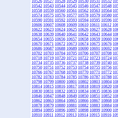
10526
10527
10528
10529
10530
10531
10532
10
10542
10543
10544
10545
10546
10547
10548
10
10558
10559
10560
10561
10562
10563
10564
10
10574
10575
10576
10577
10578
10579
10580
10
10590
10591
10592
10593
10594
10595
10596
10
10606
10607
10608
10609
10610
10611
10612
10
10622
10623
10624
10625
10626
10627
10628
10
10638
10639
10640
10641
10642
10643
10644
10
10654
10655
10656
10657
10658
10659
10660
10
10670
10671
10672
10673
10674
10675
10676
10
10686
10687
10688
10689
10690
10691
10692
10
10702
10703
10704
10705
10706
10707
10708
10
10718
10719
10720
10721
10722
10723
10724
10
10734
10735
10736
10737
10738
10739
10740
10
10750
10751
10752
10753
10754
10755
10756
10
10766
10767
10768
10769
10770
10771
10772
10
10782
10783
10784
10785
10786
10787
10788
10
10798
10799
10800
10801
10802
10803
10804
10
10814
10815
10816
10817
10818
10819
10820
10
10830
10831
10832
10833
10834
10835
10836
10
10846
10847
10848
10849
10850
10851
10852
10
10862
10863
10864
10865
10866
10867
10868
10
10878
10879
10880
10881
10882
10883
10884
10
10894
10895
10896
10897
10898
10899
10900
10
10910
10911
10912
10913
10914
10915
10916
10