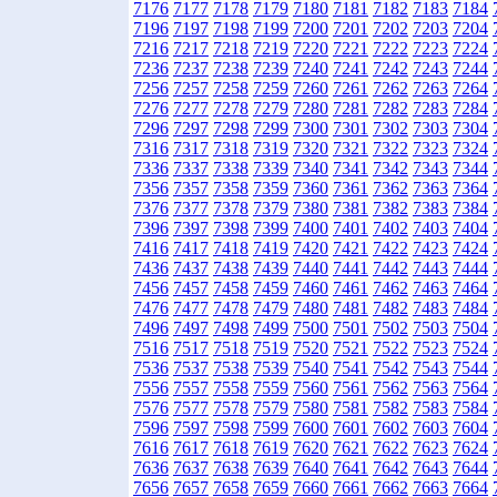
7176
7177
7178
7179
7180
7181
7182
7183
7184
7196
7197
7198
7199
7200
7201
7202
7203
7204
7216
7217
7218
7219
7220
7221
7222
7223
7224
7236
7237
7238
7239
7240
7241
7242
7243
7244
7256
7257
7258
7259
7260
7261
7262
7263
7264
7276
7277
7278
7279
7280
7281
7282
7283
7284
7296
7297
7298
7299
7300
7301
7302
7303
7304
7316
7317
7318
7319
7320
7321
7322
7323
7324
7336
7337
7338
7339
7340
7341
7342
7343
7344
7356
7357
7358
7359
7360
7361
7362
7363
7364
7376
7377
7378
7379
7380
7381
7382
7383
7384
7396
7397
7398
7399
7400
7401
7402
7403
7404
7416
7417
7418
7419
7420
7421
7422
7423
7424
7436
7437
7438
7439
7440
7441
7442
7443
7444
7456
7457
7458
7459
7460
7461
7462
7463
7464
7476
7477
7478
7479
7480
7481
7482
7483
7484
7496
7497
7498
7499
7500
7501
7502
7503
7504
7516
7517
7518
7519
7520
7521
7522
7523
7524
7536
7537
7538
7539
7540
7541
7542
7543
7544
7556
7557
7558
7559
7560
7561
7562
7563
7564
7576
7577
7578
7579
7580
7581
7582
7583
7584
7596
7597
7598
7599
7600
7601
7602
7603
7604
7616
7617
7618
7619
7620
7621
7622
7623
7624
7636
7637
7638
7639
7640
7641
7642
7643
7644
7656
7657
7658
7659
7660
7661
7662
7663
7664