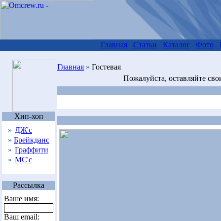
Главная
Статьи
Каталог
Фото
Главная
»
Гостевая
Пожалуйста, оставляйте сво
Хип-хоп
»
ДЖ'с
»
Брейкданс
»
Граффити
»
МС'с
Рассылка
Ваше имя:
Ваш email: