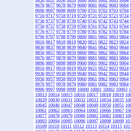
9676
9677
9678
9679
9680
9681
9682
9683
9684
9696
9697
9698
9699
9700
9701
9702
9703
9704
9716
9717
9718
9719
9720
9721
9722
9723
9724
9736
9737
9738
9739
9740
9741
9742
9743
9744
9756
9757
9758
9759
9760
9761
9762
9763
9764
9776
9777
9778
9779
9780
9781
9782
9783
9784
9796
9797
9798
9799
9800
9801
9802
9803
9804
9816
9817
9818
9819
9820
9821
9822
9823
9824
9836
9837
9838
9839
9840
9841
9842
9843
9844
9856
9857
9858
9859
9860
9861
9862
9863
9864
9876
9877
9878
9879
9880
9881
9882
9883
9884
9896
9897
9898
9899
9900
9901
9902
9903
9904
9916
9917
9918
9919
9920
9921
9922
9923
9924
9936
9937
9938
9939
9940
9941
9942
9943
9944
9956
9957
9958
9959
9960
9961
9962
9963
9964
9976
9977
9978
9979
9980
9981
9982
9983
9984
9996
9997
9998
9999
10000
10001
10002
10003
1
10013
10014
10015
10016
10017
10018
10019
10
10029
10030
10031
10032
10033
10034
10035
10
10045
10046
10047
10048
10049
10050
10051
10
10061
10062
10063
10064
10065
10066
10067
10
10077
10078
10079
10080
10081
10082
10083
10
10093
10094
10095
10096
10097
10098
10099
10
10109
10110
10111
10112
10113
10114
10115
101