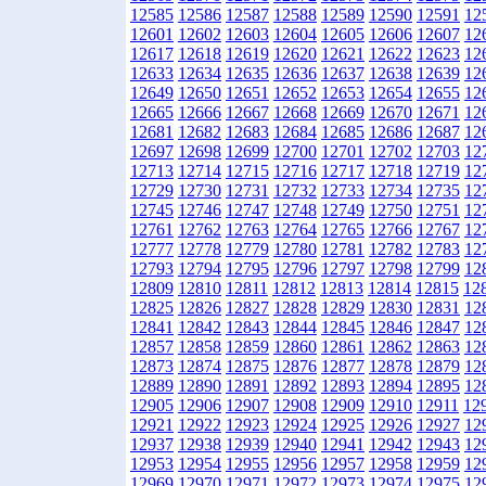
12585
12586
12587
12588
12589
12590
12591
12
12601
12602
12603
12604
12605
12606
12607
12
12617
12618
12619
12620
12621
12622
12623
12
12633
12634
12635
12636
12637
12638
12639
12
12649
12650
12651
12652
12653
12654
12655
12
12665
12666
12667
12668
12669
12670
12671
12
12681
12682
12683
12684
12685
12686
12687
12
12697
12698
12699
12700
12701
12702
12703
12
12713
12714
12715
12716
12717
12718
12719
12
12729
12730
12731
12732
12733
12734
12735
12
12745
12746
12747
12748
12749
12750
12751
12
12761
12762
12763
12764
12765
12766
12767
12
12777
12778
12779
12780
12781
12782
12783
12
12793
12794
12795
12796
12797
12798
12799
12
12809
12810
12811
12812
12813
12814
12815
12
12825
12826
12827
12828
12829
12830
12831
12
12841
12842
12843
12844
12845
12846
12847
12
12857
12858
12859
12860
12861
12862
12863
12
12873
12874
12875
12876
12877
12878
12879
12
12889
12890
12891
12892
12893
12894
12895
12
12905
12906
12907
12908
12909
12910
12911
12
12921
12922
12923
12924
12925
12926
12927
12
12937
12938
12939
12940
12941
12942
12943
12
12953
12954
12955
12956
12957
12958
12959
12
12969
12970
12971
12972
12973
12974
12975
12