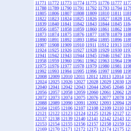
11771
11772
11773
11774
11775
11776
11777
117
11788
11789
11790
11791
11792
11793
11794
117
11805
11806
11807
11808
11809
11810
11811
118
11822
11823
11824
11825
11826
11827
11828
118
11839
11840
11841
11842
11843
11844
11845
118
11856
11857
11858
11859
11860
11861
11862
118
11873
11874
11875
11876
11877
11878
11879
118
11890
11891
11892
11893
11894
11895
11896
118
11907
11908
11909
11910
11911
11912
11913
119
11924
11925
11926
11927
11928
11929
11930
119
11941
11942
11943
11944
11945
11946
11947
119
11958
11959
11960
11961
11962
11963
11964
119
11975
11976
11977
11978
11979
11980
11981
119
11992
11993
11994
11995
11996
11997
11998
119
12008
12009
12010
12011
12012
12013
12014
12
12024
12025
12026
12027
12028
12029
12030
12
12040
12041
12042
12043
12044
12045
12046
12
12056
12057
12058
12059
12060
12061
12062
12
12072
12073
12074
12075
12076
12077
12078
12
12088
12089
12090
12091
12092
12093
12094
12
12104
12105
12106
12107
12108
12109
12110
12
12121
12122
12123
12124
12125
12126
12127
12
12137
12138
12139
12140
12141
12142
12143
12
12153
12154
12155
12156
12157
12158
12159
12
12169
12170
12171
12172
12173
12174
12175
12