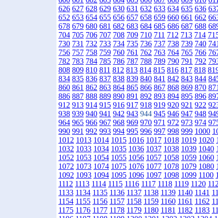
626
627
628
629
630
631
632
633
634
635
636
63
652
653
654
655
656
657
658
659
660
661
662
66
678
679
680
681
682
683
684
685
686
687
688
68
704
705
706
707
708
709
710
711
712
713
714
71
730
731
732
733
734
735
736
737
738
739
740
74
756
757
758
759
760
761
762
763
764
765
766
76
782
783
784
785
786
787
788
789
790
791
792
79
808
809
810
811
812
813
814
815
816
817
818
81
834
835
836
837
838
839
840
841
842
843
844
84
860
861
862
863
864
865
866
867
868
869
870
87
886
887
888
889
890
891
892
893
894
895
896
89
912
913
914
915
916
917
918
919
920
921
922
92
938
939
940
941
942
943
944
945
946
947
948
94
964
965
966
967
968
969
970
971
972
973
974
97
990
991
992
993
994
995
996
997
998
999
1000
1
1012
1013
1014
1015
1016
1017
1018
1019
1020
1032
1033
1034
1035
1036
1037
1038
1039
1040
1052
1053
1054
1055
1056
1057
1058
1059
1060
1072
1073
1074
1075
1076
1077
1078
1079
1080
1092
1093
1094
1095
1096
1097
1098
1099
1100
1112
1113
1114
1115
1116
1117
1118
1119
1120
11
1133
1134
1135
1136
1137
1138
1139
1140
1141
1
1154
1155
1156
1157
1158
1159
1160
1161
1162
1
1175
1176
1177
1178
1179
1180
1181
1182
1183
1