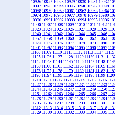
10926
10927
10928
10929
10930
10931
10932
10
10942
10943
10944
10945
10946
10947
10948
10
10958
10959
10960
10961
10962
10963
10964
10
10974
10975
10976
10977
10978
10979
10980
10
10990
10991
10992
10993
10994
10995
10996
10
11006
11007
11008
11009
11010
11011
11012
110
11023
11024
11025
11026
11027
11028
11029
110
11040
11041
11042
11043
11044
11045
11046
110
11057
11058
11059
11060
11061
11062
11063
110
11074
11075
11076
11077
11078
11079
11080
110
11091
11092
11093
11094
11095
11096
11097
110
11108
11109
11110
11111
11112
11113
11114
11115
11125
11126
11127
11128
11129
11130
11131
1113
11142
11143
11144
11145
11146
11147
11148
1114
11159
11160
11161
11162
11163
11164
11165
1116
11176
11177
11178
11179
11180
11181
11182
1118
11193
11194
11195
11196
11197
11198
11199
1120
11210
11211
11212
11213
11214
11215
11216
112
11227
11228
11229
11230
11231
11232
11233
112
11244
11245
11246
11247
11248
11249
11250
112
11261
11262
11263
11264
11265
11266
11267
112
11278
11279
11280
11281
11282
11283
11284
112
11295
11296
11297
11298
11299
11300
11301
113
11312
11313
11314
11315
11316
11317
11318
113
11329
11330
11331
11332
11333
11334
11335
113