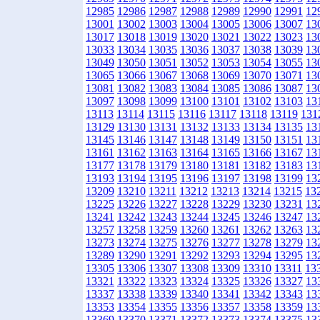
12985
12986
12987
12988
12989
12990
12991
12
13001
13002
13003
13004
13005
13006
13007
13
13017
13018
13019
13020
13021
13022
13023
13
13033
13034
13035
13036
13037
13038
13039
13
13049
13050
13051
13052
13053
13054
13055
13
13065
13066
13067
13068
13069
13070
13071
13
13081
13082
13083
13084
13085
13086
13087
13
13097
13098
13099
13100
13101
13102
13103
13
13113
13114
13115
13116
13117
13118
13119
131
13129
13130
13131
13132
13133
13134
13135
13
13145
13146
13147
13148
13149
13150
13151
13
13161
13162
13163
13164
13165
13166
13167
13
13177
13178
13179
13180
13181
13182
13183
13
13193
13194
13195
13196
13197
13198
13199
13
13209
13210
13211
13212
13213
13214
13215
13
13225
13226
13227
13228
13229
13230
13231
13
13241
13242
13243
13244
13245
13246
13247
13
13257
13258
13259
13260
13261
13262
13263
13
13273
13274
13275
13276
13277
13278
13279
13
13289
13290
13291
13292
13293
13294
13295
13
13305
13306
13307
13308
13309
13310
13311
13
13321
13322
13323
13324
13325
13326
13327
13
13337
13338
13339
13340
13341
13342
13343
13
13353
13354
13355
13356
13357
13358
13359
13
13369
13370
13371
13372
13373
13374
13375
13