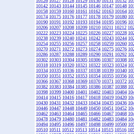
10126
10127
10128
10129
10130
10131
10132
10
10142
10143
10144
10145
10146
10147
10148
10
10158
10159
10160
10161
10162
10163
10164
10
10174
10175
10176
10177
10178
10179
10180
10
10190
10191
10192
10193
10194
10195
10196
10
10206
10207
10208
10209
10210
10211
10212
10
10222
10223
10224
10225
10226
10227
10228
10
10238
10239
10240
10241
10242
10243
10244
10
10254
10255
10256
10257
10258
10259
10260
10
10270
10271
10272
10273
10274
10275
10276
10
10286
10287
10288
10289
10290
10291
10292
10
10302
10303
10304
10305
10306
10307
10308
10
10318
10319
10320
10321
10322
10323
10324
10
10334
10335
10336
10337
10338
10339
10340
10
10350
10351
10352
10353
10354
10355
10356
10
10366
10367
10368
10369
10370
10371
10372
10
10382
10383
10384
10385
10386
10387
10388
10
10398
10399
10400
10401
10402
10403
10404
10
10414
10415
10416
10417
10418
10419
10420
10
10430
10431
10432
10433
10434
10435
10436
10
10446
10447
10448
10449
10450
10451
10452
10
10462
10463
10464
10465
10466
10467
10468
10
10478
10479
10480
10481
10482
10483
10484
10
10494
10495
10496
10497
10498
10499
10500
10
10510
10511
10512
10513
10514
10515
10516
10