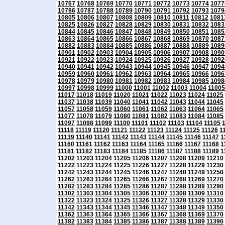
10767
10768
10769
10770
10771
10772
10773
10774
1077
10786
10787
10788
10789
10790
10791
10792
10793
1079
10805
10806
10807
10808
10809
10810
10811
10812
1081
10825
10826
10827
10828
10829
10830
10831
10832
1083
10844
10845
10846
10847
10848
10849
10850
10851
1085
10863
10864
10865
10866
10867
10868
10869
10870
1087
10882
10883
10884
10885
10886
10887
10888
10889
1089
10901
10902
10903
10904
10905
10906
10907
10908
1090
10921
10922
10923
10924
10925
10926
10927
10928
1092
10940
10941
10942
10943
10944
10945
10946
10947
1094
10959
10960
10961
10962
10963
10964
10965
10966
1096
10978
10979
10980
10981
10982
10983
10984
10985
1098
10997
10998
10999
11000
11001
11002
11003
11004
11005
11017
11018
11019
11020
11021
11022
11023
11024
11025
11037
11038
11039
11040
11041
11042
11043
11044
11045
11057
11058
11059
11060
11061
11062
11063
11064
11065
11077
11078
11079
11080
11081
11082
11083
11084
11085
11097
11098
11099
11100
11101
11102
11103
11104
11105
11118
11119
11120
11121
11122
11123
11124
11125
11126
1
11139
11140
11141
11142
11143
11144
11145
11146
11147
1
11160
11161
11162
11163
11164
11165
11166
11167
11168
1
11181
11182
11183
11184
11185
11186
11187
11188
11189
1
11202
11203
11204
11205
11206
11207
11208
11209
11210
11222
11223
11224
11225
11226
11227
11228
11229
11230
11242
11243
11244
11245
11246
11247
11248
11249
11250
11262
11263
11264
11265
11266
11267
11268
11269
11270
11282
11283
11284
11285
11286
11287
11288
11289
11290
11302
11303
11304
11305
11306
11307
11308
11309
11310
11322
11323
11324
11325
11326
11327
11328
11329
11330
11342
11343
11344
11345
11346
11347
11348
11349
11350
11362
11363
11364
11365
11366
11367
11368
11369
11370
11382
11383
11384
11385
11386
11387
11388
11389
11390