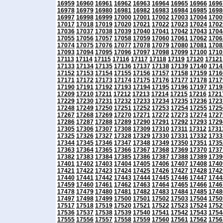
16959
16960
16961
16962
16963
16964
16965
16966
1696
16978
16979
16980
16981
16982
16983
16984
16985
1698
16997
16998
16999
17000
17001
17002
17003
17004
1700
17017
17018
17019
17020
17021
17022
17023
17024
1702
17036
17037
17038
17039
17040
17041
17042
17043
1704
17055
17056
17057
17058
17059
17060
17061
17062
1706
17074
17075
17076
17077
17078
17079
17080
17081
1708
17093
17094
17095
17096
17097
17098
17099
17100
1710
17113
17114
17115
17116
17117
17118
17119
17120
17121
17133
17134
17135
17136
17137
17138
17139
17140
1714
17152
17153
17154
17155
17156
17157
17158
17159
1716
17171
17172
17173
17174
17175
17176
17177
17178
1717
17190
17191
17192
17193
17194
17195
17196
17197
1719
17209
17210
17211
17212
17213
17214
17215
17216
1721
17229
17230
17231
17232
17233
17234
17235
17236
1723
17248
17249
17250
17251
17252
17253
17254
17255
1725
17267
17268
17269
17270
17271
17272
17273
17274
1727
17286
17287
17288
17289
17290
17291
17292
17293
1729
17305
17306
17307
17308
17309
17310
17311
17312
1731
17325
17326
17327
17328
17329
17330
17331
17332
1733
17344
17345
17346
17347
17348
17349
17350
17351
1735
17363
17364
17365
17366
17367
17368
17369
17370
1737
17382
17383
17384
17385
17386
17387
17388
17389
1739
17401
17402
17403
17404
17405
17406
17407
17408
1740
17421
17422
17423
17424
17425
17426
17427
17428
1742
17440
17441
17442
17443
17444
17445
17446
17447
1744
17459
17460
17461
17462
17463
17464
17465
17466
1746
17478
17479
17480
17481
17482
17483
17484
17485
1748
17497
17498
17499
17500
17501
17502
17503
17504
1750
17517
17518
17519
17520
17521
17522
17523
17524
1752
17536
17537
17538
17539
17540
17541
17542
17543
1754
17555
17556
17557
17558
17559
17560
17561
17562
1756