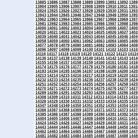
13885
13886
13887
13888
13889
13890
13891
13892
1389
13904
13905
13906
13907
13908
13909
13910
13911
1391
13924
13925
13926
13927
13928
13929
13930
13931
1393
13943
13944
13945
13946
13947
13948
13949
13950
1395
13962
13963
13964
13965
13966
13967
13968
13969
1397
13981
13982
13983
13984
13985
13986
13987
13988
1398
14000
14001
14002
14003
14004
14005
14006
14007
1400
14020
14021
14022
14023
14024
14025
14026
14027
1402
14039
14040
14041
14042
14043
14044
14045
14046
1404
14058
14059
14060
14061
14062
14063
14064
14065
1406
14077
14078
14079
14080
14081
14082
14083
14084
1408
14096
14097
14098
14099
14100
14101
14102
14103
1410
14116
14117
14118
14119
14120
14121
14122
14123
1412
14136
14137
14138
14139
14140
14141
14142
14143
1414
14155
14156
14157
14158
14159
14160
14161
14162
1416
14174
14175
14176
14177
14178
14179
14180
14181
1418
14193
14194
14195
14196
14197
14198
14199
14200
1420
14213
14214
14215
14216
14217
14218
14219
14220
1422
14232
14233
14234
14235
14236
14237
14238
14239
1424
14251
14252
14253
14254
14255
14256
14257
14258
1425
14270
14271
14272
14273
14274
14275
14276
14277
1427
14289
14290
14291
14292
14293
14294
14295
14296
1429
14308
14309
14310
14311
14312
14313
14314
14315
1431
14328
14329
14330
14331
14332
14333
14334
14335
1433
14347
14348
14349
14350
14351
14352
14353
14354
1435
14366
14367
14368
14369
14370
14371
14372
14373
1437
14385
14386
14387
14388
14389
14390
14391
14392
1439
14404
14405
14406
14407
14408
14409
14410
14411
1441
14424
14425
14426
14427
14428
14429
14430
14431
1443
14443
14444
14445
14446
14447
14448
14449
14450
1445
14462
14463
14464
14465
14466
14467
14468
14469
1447
14481
14482
14483
14484
14485
14486
14487
14488
1448