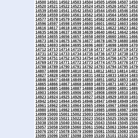
14500
14501
14502
14503
14504
14505
14506
14507
1450
14520
14521
14522
14523
14524
14525
14526
14527
1452
14539
14540
14541
14542
14543
14544
14545
14546
1454
14558
14559
14560
14561
14562
14563
14564
14565
1456
14577
14578
14579
14580
14581
14582
14583
14584
1458
14596
14597
14598
14599
14600
14601
14602
14603
1460
14616
14617
14618
14619
14620
14621
14622
14623
1462
14635
14636
14637
14638
14639
14640
14641
14642
1464
14654
14655
14656
14657
14658
14659
14660
14661
1466
14673
14674
14675
14676
14677
14678
14679
14680
1468
14692
14693
14694
14695
14696
14697
14698
14699
1470
14712
14713
14714
14715
14716
14717
14718
14719
1472
14731
14732
14733
14734
14735
14736
14737
14738
1473
14750
14751
14752
14753
14754
14755
14756
14757
1475
14769
14770
14771
14772
14773
14774
14775
14776
1477
14788
14789
14790
14791
14792
14793
14794
14795
1479
14807
14808
14809
14810
14811
14812
14813
14814
1481
14827
14828
14829
14830
14831
14832
14833
14834
1483
14846
14847
14848
14849
14850
14851
14852
14853
1485
14865
14866
14867
14868
14869
14870
14871
14872
1487
14884
14885
14886
14887
14888
14889
14890
14891
1489
14903
14904
14905
14906
14907
14908
14909
14910
1491
14923
14924
14925
14926
14927
14928
14929
14930
1493
14942
14943
14944
14945
14946
14947
14948
14949
1495
14961
14962
14963
14964
14965
14966
14967
14968
1496
14980
14981
14982
14983
14984
14985
14986
14987
1498
14999
15000
15001
15002
15003
15004
15005
15006
1500
15019
15020
15021
15022
15023
15024
15025
15026
1502
15038
15039
15040
15041
15042
15043
15044
15045
1504
15057
15058
15059
15060
15061
15062
15063
15064
1506
15076
15077
15078
15079
15080
15081
15082
15083
1508
15095
15096
15097
15098
15099
15100
15101
15102
1510