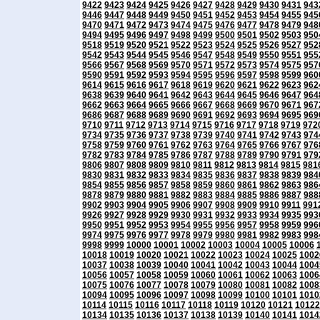
9422
9423
9424
9425
9426
9427
9428
9429
9430
9431
943
9446
9447
9448
9449
9450
9451
9452
9453
9454
9455
945
9470
9471
9472
9473
9474
9475
9476
9477
9478
9479
948
9494
9495
9496
9497
9498
9499
9500
9501
9502
9503
950
9518
9519
9520
9521
9522
9523
9524
9525
9526
9527
952
9542
9543
9544
9545
9546
9547
9548
9549
9550
9551
955
9566
9567
9568
9569
9570
9571
9572
9573
9574
9575
957
9590
9591
9592
9593
9594
9595
9596
9597
9598
9599
960
9614
9615
9616
9617
9618
9619
9620
9621
9622
9623
962
9638
9639
9640
9641
9642
9643
9644
9645
9646
9647
964
9662
9663
9664
9665
9666
9667
9668
9669
9670
9671
967
9686
9687
9688
9689
9690
9691
9692
9693
9694
9695
969
9710
9711
9712
9713
9714
9715
9716
9717
9718
9719
972
9734
9735
9736
9737
9738
9739
9740
9741
9742
9743
974
9758
9759
9760
9761
9762
9763
9764
9765
9766
9767
976
9782
9783
9784
9785
9786
9787
9788
9789
9790
9791
979
9806
9807
9808
9809
9810
9811
9812
9813
9814
9815
981
9830
9831
9832
9833
9834
9835
9836
9837
9838
9839
984
9854
9855
9856
9857
9858
9859
9860
9861
9862
9863
986
9878
9879
9880
9881
9882
9883
9884
9885
9886
9887
988
9902
9903
9904
9905
9906
9907
9908
9909
9910
9911
991
9926
9927
9928
9929
9930
9931
9932
9933
9934
9935
993
9950
9951
9952
9953
9954
9955
9956
9957
9958
9959
996
9974
9975
9976
9977
9978
9979
9980
9981
9982
9983
998
9998
9999
10000
10001
10002
10003
10004
10005
10006
10018
10019
10020
10021
10022
10023
10024
10025
1002
10037
10038
10039
10040
10041
10042
10043
10044
1004
10056
10057
10058
10059
10060
10061
10062
10063
1006
10075
10076
10077
10078
10079
10080
10081
10082
1008
10094
10095
10096
10097
10098
10099
10100
10101
1010
10114
10115
10116
10117
10118
10119
10120
10121
10122
10134
10135
10136
10137
10138
10139
10140
10141
1014