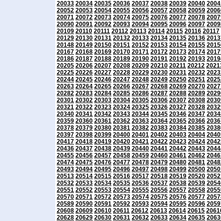
20033
20034
20035
20036
20037
20038
20039
20040
2004
20052
20053
20054
20055
20056
20057
20058
20059
2006
20071
20072
20073
20074
20075
20076
20077
20078
2007
20090
20091
20092
20093
20094
20095
20096
20097
2009
20109
20110
20111
20112
20113
20114
20115
20116
20117
20129
20130
20131
20132
20133
20134
20135
20136
2013
20148
20149
20150
20151
20152
20153
20154
20155
2015
20167
20168
20169
20170
20171
20172
20173
20174
2017
20186
20187
20188
20189
20190
20191
20192
20193
2019
20205
20206
20207
20208
20209
20210
20211
20212
2021
20225
20226
20227
20228
20229
20230
20231
20232
2023
20244
20245
20246
20247
20248
20249
20250
20251
2025
20263
20264
20265
20266
20267
20268
20269
20270
2027
20282
20283
20284
20285
20286
20287
20288
20289
2029
20301
20302
20303
20304
20305
20306
20307
20308
2030
20321
20322
20323
20324
20325
20326
20327
20328
2032
20340
20341
20342
20343
20344
20345
20346
20347
2034
20359
20360
20361
20362
20363
20364
20365
20366
2036
20378
20379
20380
20381
20382
20383
20384
20385
2038
20397
20398
20399
20400
20401
20402
20403
20404
2040
20417
20418
20419
20420
20421
20422
20423
20424
2042
20436
20437
20438
20439
20440
20441
20442
20443
2044
20455
20456
20457
20458
20459
20460
20461
20462
2046
20474
20475
20476
20477
20478
20479
20480
20481
2048
20493
20494
20495
20496
20497
20498
20499
20500
2050
20513
20514
20515
20516
20517
20518
20519
20520
2052
20532
20533
20534
20535
20536
20537
20538
20539
2054
20551
20552
20553
20554
20555
20556
20557
20558
2055
20570
20571
20572
20573
20574
20575
20576
20577
2057
20589
20590
20591
20592
20593
20594
20595
20596
2059
20608
20609
20610
20611
20612
20613
20614
20615
2061
20628
20629
20630
20631
20632
20633
20634
20635
2063