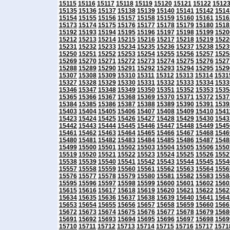
15115
15116
15117
15118
15119
15120
15121
15122
1512
15135
15136
15137
15138
15139
15140
15141
15142
1514
15154
15155
15156
15157
15158
15159
15160
15161
1516
15173
15174
15175
15176
15177
15178
15179
15180
1518
15192
15193
15194
15195
15196
15197
15198
15199
1520
15212
15213
15214
15215
15216
15217
15218
15219
1522
15231
15232
15233
15234
15235
15236
15237
15238
1523
15250
15251
15252
15253
15254
15255
15256
15257
1525
15269
15270
15271
15272
15273
15274
15275
15276
1527
15288
15289
15290
15291
15292
15293
15294
15295
1529
15307
15308
15309
15310
15311
15312
15313
15314
1531
15327
15328
15329
15330
15331
15332
15333
15334
1533
15346
15347
15348
15349
15350
15351
15352
15353
1535
15365
15366
15367
15368
15369
15370
15371
15372
1537
15384
15385
15386
15387
15388
15389
15390
15391
1539
15403
15404
15405
15406
15407
15408
15409
15410
1541
15423
15424
15425
15426
15427
15428
15429
15430
1543
15442
15443
15444
15445
15446
15447
15448
15449
1545
15461
15462
15463
15464
15465
15466
15467
15468
1546
15480
15481
15482
15483
15484
15485
15486
15487
1548
15499
15500
15501
15502
15503
15504
15505
15506
1550
15519
15520
15521
15522
15523
15524
15525
15526
1552
15538
15539
15540
15541
15542
15543
15544
15545
1554
15557
15558
15559
15560
15561
15562
15563
15564
1556
15576
15577
15578
15579
15580
15581
15582
15583
1558
15595
15596
15597
15598
15599
15600
15601
15602
1560
15615
15616
15617
15618
15619
15620
15621
15622
1562
15634
15635
15636
15637
15638
15639
15640
15641
1564
15653
15654
15655
15656
15657
15658
15659
15660
1566
15672
15673
15674
15675
15676
15677
15678
15679
1568
15691
15692
15693
15694
15695
15696
15697
15698
1569
15710
15711
15712
15713
15714
15715
15716
15717
1571