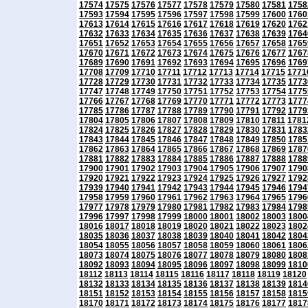
17574
17575
17576
17577
17578
17579
17580
17581
1758
17593
17594
17595
17596
17597
17598
17599
17600
1760
17613
17614
17615
17616
17617
17618
17619
17620
1762
17632
17633
17634
17635
17636
17637
17638
17639
1764
17651
17652
17653
17654
17655
17656
17657
17658
1765
17670
17671
17672
17673
17674
17675
17676
17677
1767
17689
17690
17691
17692
17693
17694
17695
17696
1769
17708
17709
17710
17711
17712
17713
17714
17715
1771
17728
17729
17730
17731
17732
17733
17734
17735
1773
17747
17748
17749
17750
17751
17752
17753
17754
1775
17766
17767
17768
17769
17770
17771
17772
17773
1777
17785
17786
17787
17788
17789
17790
17791
17792
1779
17804
17805
17806
17807
17808
17809
17810
17811
1781
17824
17825
17826
17827
17828
17829
17830
17831
1783
17843
17844
17845
17846
17847
17848
17849
17850
1785
17862
17863
17864
17865
17866
17867
17868
17869
1787
17881
17882
17883
17884
17885
17886
17887
17888
1788
17900
17901
17902
17903
17904
17905
17906
17907
1790
17920
17921
17922
17923
17924
17925
17926
17927
1792
17939
17940
17941
17942
17943
17944
17945
17946
1794
17958
17959
17960
17961
17962
17963
17964
17965
1796
17977
17978
17979
17980
17981
17982
17983
17984
1798
17996
17997
17998
17999
18000
18001
18002
18003
1800
18016
18017
18018
18019
18020
18021
18022
18023
1802
18035
18036
18037
18038
18039
18040
18041
18042
1804
18054
18055
18056
18057
18058
18059
18060
18061
1806
18073
18074
18075
18076
18077
18078
18079
18080
1808
18092
18093
18094
18095
18096
18097
18098
18099
1810
18112
18113
18114
18115
18116
18117
18118
18119
18120
18132
18133
18134
18135
18136
18137
18138
18139
1814
18151
18152
18153
18154
18155
18156
18157
18158
1815
18170
18171
18172
18173
18174
18175
18176
18177
1817