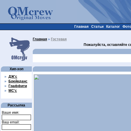
Главная
Статьи
Каталог
Фот
Главная
»
Гостевая
Пожалуйста, оставляйте с
Хип-хоп
»
ДЖ'с
»
Брейкданс
»
Граффити
»
МС'с
Рассылка
Ваше имя:
Ваш email: