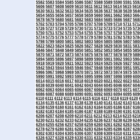
5582
5583
5584
5585
5586
5587
5588
5589
5590
5591
559
5606
5607
5608
5609
5610
5611
5612
5613
5614
5615
561
5630
5631
5632
5633
5634
5635
5636
5637
5638
5639
564
5654
5655
5656
5657
5658
5659
5660
5661
5662
5663
566
5678
5679
5680
5681
5682
5683
5684
5685
5686
5687
568
5702
5703
5704
5705
5706
5707
5708
5709
5710
5711
571
5726
5727
5728
5729
5730
5731
5732
5733
5734
5735
573
5750
5751
5752
5753
5754
5755
5756
5757
5758
5759
576
5774
5775
5776
5777
5778
5779
5780
5781
5782
5783
578
5798
5799
5800
5801
5802
5803
5804
5805
5806
5807
580
5822
5823
5824
5825
5826
5827
5828
5829
5830
5831
583
5846
5847
5848
5849
5850
5851
5852
5853
5854
5855
585
5870
5871
5872
5873
5874
5875
5876
5877
5878
5879
588
5894
5895
5896
5897
5898
5899
5900
5901
5902
5903
590
5918
5919
5920
5921
5922
5923
5924
5925
5926
5927
592
5942
5943
5944
5945
5946
5947
5948
5949
5950
5951
595
5966
5967
5968
5969
5970
5971
5972
5973
5974
5975
597
5990
5991
5992
5993
5994
5995
5996
5997
5998
5999
600
6014
6015
6016
6017
6018
6019
6020
6021
6022
6023
602
6038
6039
6040
6041
6042
6043
6044
6045
6046
6047
604
6062
6063
6064
6065
6066
6067
6068
6069
6070
6071
607
6086
6087
6088
6089
6090
6091
6092
6093
6094
6095
609
6110
6111
6112
6113
6114
6115
6116
6117
6118
6119
6120
6134
6135
6136
6137
6138
6139
6140
6141
6142
6143
614
6158
6159
6160
6161
6162
6163
6164
6165
6166
6167
616
6182
6183
6184
6185
6186
6187
6188
6189
6190
6191
619
6206
6207
6208
6209
6210
6211
6212
6213
6214
6215
621
6230
6231
6232
6233
6234
6235
6236
6237
6238
6239
624
6254
6255
6256
6257
6258
6259
6260
6261
6262
6263
626
6278
6279
6280
6281
6282
6283
6284
6285
6286
6287
628
6302
6303
6304
6305
6306
6307
6308
6309
6310
6311
631
6326
6327
6328
6329
6330
6331
6332
6333
6334
6335
633