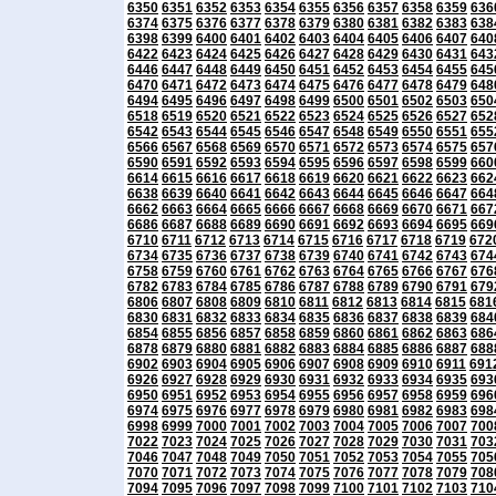
6350
6351
6352
6353
6354
6355
6356
6357
6358
6359
636
6374
6375
6376
6377
6378
6379
6380
6381
6382
6383
638
6398
6399
6400
6401
6402
6403
6404
6405
6406
6407
640
6422
6423
6424
6425
6426
6427
6428
6429
6430
6431
643
6446
6447
6448
6449
6450
6451
6452
6453
6454
6455
645
6470
6471
6472
6473
6474
6475
6476
6477
6478
6479
648
6494
6495
6496
6497
6498
6499
6500
6501
6502
6503
650
6518
6519
6520
6521
6522
6523
6524
6525
6526
6527
652
6542
6543
6544
6545
6546
6547
6548
6549
6550
6551
655
6566
6567
6568
6569
6570
6571
6572
6573
6574
6575
657
6590
6591
6592
6593
6594
6595
6596
6597
6598
6599
660
6614
6615
6616
6617
6618
6619
6620
6621
6622
6623
662
6638
6639
6640
6641
6642
6643
6644
6645
6646
6647
664
6662
6663
6664
6665
6666
6667
6668
6669
6670
6671
667
6686
6687
6688
6689
6690
6691
6692
6693
6694
6695
669
6710
6711
6712
6713
6714
6715
6716
6717
6718
6719
672
6734
6735
6736
6737
6738
6739
6740
6741
6742
6743
674
6758
6759
6760
6761
6762
6763
6764
6765
6766
6767
676
6782
6783
6784
6785
6786
6787
6788
6789
6790
6791
679
6806
6807
6808
6809
6810
6811
6812
6813
6814
6815
681
6830
6831
6832
6833
6834
6835
6836
6837
6838
6839
684
6854
6855
6856
6857
6858
6859
6860
6861
6862
6863
686
6878
6879
6880
6881
6882
6883
6884
6885
6886
6887
688
6902
6903
6904
6905
6906
6907
6908
6909
6910
6911
691
6926
6927
6928
6929
6930
6931
6932
6933
6934
6935
693
6950
6951
6952
6953
6954
6955
6956
6957
6958
6959
696
6974
6975
6976
6977
6978
6979
6980
6981
6982
6983
698
6998
6999
7000
7001
7002
7003
7004
7005
7006
7007
700
7022
7023
7024
7025
7026
7027
7028
7029
7030
7031
703
7046
7047
7048
7049
7050
7051
7052
7053
7054
7055
705
7070
7071
7072
7073
7074
7075
7076
7077
7078
7079
708
7094
7095
7096
7097
7098
7099
7100
7101
7102
7103
710