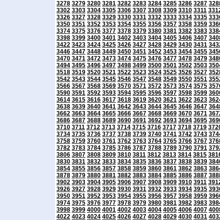
3278
3279
3280
3281
3282
3283
3284
3285
3286
3287
328
3302
3303
3304
3305
3306
3307
3308
3309
3310
3311
331
3326
3327
3328
3329
3330
3331
3332
3333
3334
3335
333
3350
3351
3352
3353
3354
3355
3356
3357
3358
3359
336
3374
3375
3376
3377
3378
3379
3380
3381
3382
3383
338
3398
3399
3400
3401
3402
3403
3404
3405
3406
3407
340
3422
3423
3424
3425
3426
3427
3428
3429
3430
3431
343
3446
3447
3448
3449
3450
3451
3452
3453
3454
3455
345
3470
3471
3472
3473
3474
3475
3476
3477
3478
3479
348
3494
3495
3496
3497
3498
3499
3500
3501
3502
3503
350
3518
3519
3520
3521
3522
3523
3524
3525
3526
3527
352
3542
3543
3544
3545
3546
3547
3548
3549
3550
3551
355
3566
3567
3568
3569
3570
3571
3572
3573
3574
3575
357
3590
3591
3592
3593
3594
3595
3596
3597
3598
3599
360
3614
3615
3616
3617
3618
3619
3620
3621
3622
3623
362
3638
3639
3640
3641
3642
3643
3644
3645
3646
3647
364
3662
3663
3664
3665
3666
3667
3668
3669
3670
3671
367
3686
3687
3688
3689
3690
3691
3692
3693
3694
3695
369
3710
3711
3712
3713
3714
3715
3716
3717
3718
3719
372
3734
3735
3736
3737
3738
3739
3740
3741
3742
3743
374
3758
3759
3760
3761
3762
3763
3764
3765
3766
3767
376
3782
3783
3784
3785
3786
3787
3788
3789
3790
3791
379
3806
3807
3808
3809
3810
3811
3812
3813
3814
3815
381
3830
3831
3832
3833
3834
3835
3836
3837
3838
3839
384
3854
3855
3856
3857
3858
3859
3860
3861
3862
3863
386
3878
3879
3880
3881
3882
3883
3884
3885
3886
3887
388
3902
3903
3904
3905
3906
3907
3908
3909
3910
3911
391
3926
3927
3928
3929
3930
3931
3932
3933
3934
3935
393
3950
3951
3952
3953
3954
3955
3956
3957
3958
3959
396
3974
3975
3976
3977
3978
3979
3980
3981
3982
3983
398
3998
3999
4000
4001
4002
4003
4004
4005
4006
4007
400
4022
4023
4024
4025
4026
4027
4028
4029
4030
4031
403