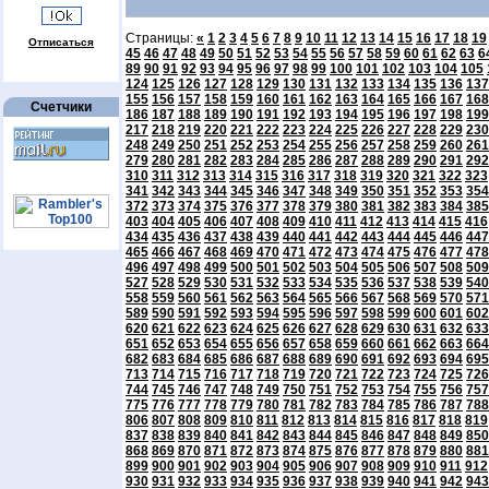
Страницы:
«
1
2
3
4
5
6
7
8
9
10
11
12
13
14
15
16
17
18
19
Отписаться
45
46
47
48
49
50
51
52
53
54
55
56
57
58
59
60
61
62
63
6
89
90
91
92
93
94
95
96
97
98
99
100
101
102
103
104
105
124
125
126
127
128
129
130
131
132
133
134
135
136
137
155
156
157
158
159
160
161
162
163
164
165
166
167
168
Счетчики
186
187
188
189
190
191
192
193
194
195
196
197
198
199
217
218
219
220
221
222
223
224
225
226
227
228
229
230
248
249
250
251
252
253
254
255
256
257
258
259
260
261
279
280
281
282
283
284
285
286
287
288
289
290
291
292
310
311
312
313
314
315
316
317
318
319
320
321
322
323
341
342
343
344
345
346
347
348
349
350
351
352
353
354
372
373
374
375
376
377
378
379
380
381
382
383
384
385
403
404
405
406
407
408
409
410
411
412
413
414
415
416
434
435
436
437
438
439
440
441
442
443
444
445
446
447
465
466
467
468
469
470
471
472
473
474
475
476
477
478
496
497
498
499
500
501
502
503
504
505
506
507
508
509
527
528
529
530
531
532
533
534
535
536
537
538
539
540
558
559
560
561
562
563
564
565
566
567
568
569
570
571
589
590
591
592
593
594
595
596
597
598
599
600
601
602
620
621
622
623
624
625
626
627
628
629
630
631
632
633
651
652
653
654
655
656
657
658
659
660
661
662
663
664
682
683
684
685
686
687
688
689
690
691
692
693
694
695
713
714
715
716
717
718
719
720
721
722
723
724
725
726
744
745
746
747
748
749
750
751
752
753
754
755
756
757
775
776
777
778
779
780
781
782
783
784
785
786
787
788
806
807
808
809
810
811
812
813
814
815
816
817
818
819
837
838
839
840
841
842
843
844
845
846
847
848
849
850
868
869
870
871
872
873
874
875
876
877
878
879
880
881
899
900
901
902
903
904
905
906
907
908
909
910
911
912
930
931
932
933
934
935
936
937
938
939
940
941
942
943