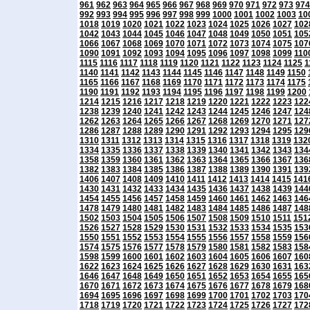
961
962
963
964
965
966
967
968
969
970
971
972
973
974
992
993
994
995
996
997
998
999
1000
1001
1002
1003
10
1018
1019
1020
1021
1022
1023
1024
1025
1026
1027
102
1042
1043
1044
1045
1046
1047
1048
1049
1050
1051
105
1066
1067
1068
1069
1070
1071
1072
1073
1074
1075
107
1090
1091
1092
1093
1094
1095
1096
1097
1098
1099
110
1115
1116
1117
1118
1119
1120
1121
1122
1123
1124
1125
1
1140
1141
1142
1143
1144
1145
1146
1147
1148
1149
1150
1165
1166
1167
1168
1169
1170
1171
1172
1173
1174
1175
1190
1191
1192
1193
1194
1195
1196
1197
1198
1199
1200
1214
1215
1216
1217
1218
1219
1220
1221
1222
1223
122
1238
1239
1240
1241
1242
1243
1244
1245
1246
1247
124
1262
1263
1264
1265
1266
1267
1268
1269
1270
1271
127
1286
1287
1288
1289
1290
1291
1292
1293
1294
1295
129
1310
1311
1312
1313
1314
1315
1316
1317
1318
1319
132
1334
1335
1336
1337
1338
1339
1340
1341
1342
1343
134
1358
1359
1360
1361
1362
1363
1364
1365
1366
1367
136
1382
1383
1384
1385
1386
1387
1388
1389
1390
1391
139
1406
1407
1408
1409
1410
1411
1412
1413
1414
1415
141
1430
1431
1432
1433
1434
1435
1436
1437
1438
1439
144
1454
1455
1456
1457
1458
1459
1460
1461
1462
1463
146
1478
1479
1480
1481
1482
1483
1484
1485
1486
1487
148
1502
1503
1504
1505
1506
1507
1508
1509
1510
1511
151
1526
1527
1528
1529
1530
1531
1532
1533
1534
1535
153
1550
1551
1552
1553
1554
1555
1556
1557
1558
1559
156
1574
1575
1576
1577
1578
1579
1580
1581
1582
1583
158
1598
1599
1600
1601
1602
1603
1604
1605
1606
1607
160
1622
1623
1624
1625
1626
1627
1628
1629
1630
1631
163
1646
1647
1648
1649
1650
1651
1652
1653
1654
1655
165
1670
1671
1672
1673
1674
1675
1676
1677
1678
1679
168
1694
1695
1696
1697
1698
1699
1700
1701
1702
1703
170
1718
1719
1720
1721
1722
1723
1724
1725
1726
1727
172