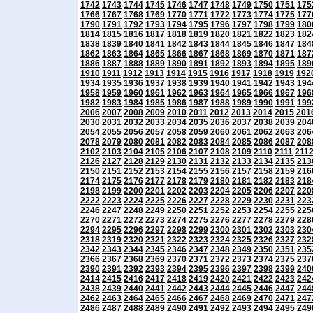
1742
1743
1744
1745
1746
1747
1748
1749
1750
1751
175
1766
1767
1768
1769
1770
1771
1772
1773
1774
1775
177
1790
1791
1792
1793
1794
1795
1796
1797
1798
1799
180
1814
1815
1816
1817
1818
1819
1820
1821
1822
1823
182
1838
1839
1840
1841
1842
1843
1844
1845
1846
1847
184
1862
1863
1864
1865
1866
1867
1868
1869
1870
1871
187
1886
1887
1888
1889
1890
1891
1892
1893
1894
1895
189
1910
1911
1912
1913
1914
1915
1916
1917
1918
1919
192
1934
1935
1936
1937
1938
1939
1940
1941
1942
1943
194
1958
1959
1960
1961
1962
1963
1964
1965
1966
1967
196
1982
1983
1984
1985
1986
1987
1988
1989
1990
1991
199
2006
2007
2008
2009
2010
2011
2012
2013
2014
2015
201
2030
2031
2032
2033
2034
2035
2036
2037
2038
2039
204
2054
2055
2056
2057
2058
2059
2060
2061
2062
2063
206
2078
2079
2080
2081
2082
2083
2084
2085
2086
2087
208
2102
2103
2104
2105
2106
2107
2108
2109
2110
2111
211
2126
2127
2128
2129
2130
2131
2132
2133
2134
2135
213
2150
2151
2152
2153
2154
2155
2156
2157
2158
2159
216
2174
2175
2176
2177
2178
2179
2180
2181
2182
2183
218
2198
2199
2200
2201
2202
2203
2204
2205
2206
2207
220
2222
2223
2224
2225
2226
2227
2228
2229
2230
2231
223
2246
2247
2248
2249
2250
2251
2252
2253
2254
2255
225
2270
2271
2272
2273
2274
2275
2276
2277
2278
2279
228
2294
2295
2296
2297
2298
2299
2300
2301
2302
2303
230
2318
2319
2320
2321
2322
2323
2324
2325
2326
2327
232
2342
2343
2344
2345
2346
2347
2348
2349
2350
2351
235
2366
2367
2368
2369
2370
2371
2372
2373
2374
2375
237
2390
2391
2392
2393
2394
2395
2396
2397
2398
2399
240
2414
2415
2416
2417
2418
2419
2420
2421
2422
2423
242
2438
2439
2440
2441
2442
2443
2444
2445
2446
2447
244
2462
2463
2464
2465
2466
2467
2468
2469
2470
2471
247
2486
2487
2488
2489
2490
2491
2492
2493
2494
2495
249