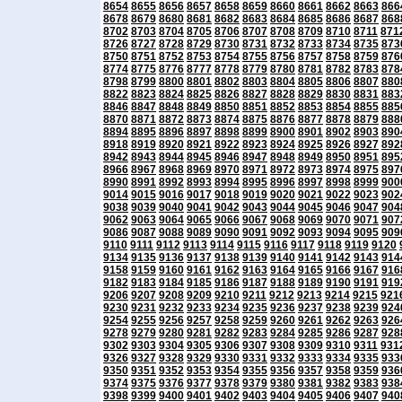
8654
8655
8656
8657
8658
8659
8660
8661
8662
8663
866
8678
8679
8680
8681
8682
8683
8684
8685
8686
8687
868
8702
8703
8704
8705
8706
8707
8708
8709
8710
8711
871
8726
8727
8728
8729
8730
8731
8732
8733
8734
8735
873
8750
8751
8752
8753
8754
8755
8756
8757
8758
8759
876
8774
8775
8776
8777
8778
8779
8780
8781
8782
8783
878
8798
8799
8800
8801
8802
8803
8804
8805
8806
8807
880
8822
8823
8824
8825
8826
8827
8828
8829
8830
8831
883
8846
8847
8848
8849
8850
8851
8852
8853
8854
8855
885
8870
8871
8872
8873
8874
8875
8876
8877
8878
8879
888
8894
8895
8896
8897
8898
8899
8900
8901
8902
8903
890
8918
8919
8920
8921
8922
8923
8924
8925
8926
8927
892
8942
8943
8944
8945
8946
8947
8948
8949
8950
8951
895
8966
8967
8968
8969
8970
8971
8972
8973
8974
8975
897
8990
8991
8992
8993
8994
8995
8996
8997
8998
8999
900
9014
9015
9016
9017
9018
9019
9020
9021
9022
9023
902
9038
9039
9040
9041
9042
9043
9044
9045
9046
9047
904
9062
9063
9064
9065
9066
9067
9068
9069
9070
9071
907
9086
9087
9088
9089
9090
9091
9092
9093
9094
9095
909
9110
9111
9112
9113
9114
9115
9116
9117
9118
9119
9120
9134
9135
9136
9137
9138
9139
9140
9141
9142
9143
914
9158
9159
9160
9161
9162
9163
9164
9165
9166
9167
916
9182
9183
9184
9185
9186
9187
9188
9189
9190
9191
919
9206
9207
9208
9209
9210
9211
9212
9213
9214
9215
921
9230
9231
9232
9233
9234
9235
9236
9237
9238
9239
924
9254
9255
9256
9257
9258
9259
9260
9261
9262
9263
926
9278
9279
9280
9281
9282
9283
9284
9285
9286
9287
928
9302
9303
9304
9305
9306
9307
9308
9309
9310
9311
931
9326
9327
9328
9329
9330
9331
9332
9333
9334
9335
933
9350
9351
9352
9353
9354
9355
9356
9357
9358
9359
936
9374
9375
9376
9377
9378
9379
9380
9381
9382
9383
938
9398
9399
9400
9401
9402
9403
9404
9405
9406
9407
940