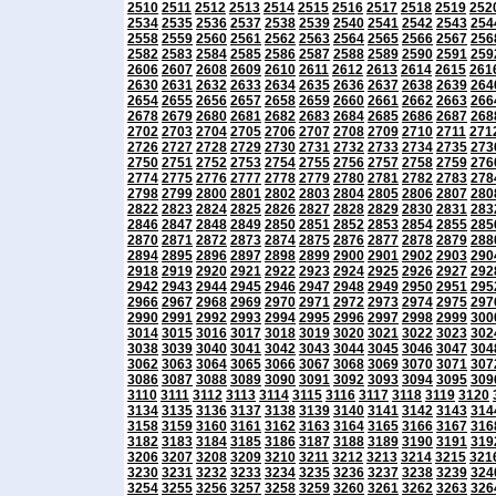
2510
2511
2512
2513
2514
2515
2516
2517
2518
2519
252
2534
2535
2536
2537
2538
2539
2540
2541
2542
2543
254
2558
2559
2560
2561
2562
2563
2564
2565
2566
2567
256
2582
2583
2584
2585
2586
2587
2588
2589
2590
2591
259
2606
2607
2608
2609
2610
2611
2612
2613
2614
2615
261
2630
2631
2632
2633
2634
2635
2636
2637
2638
2639
264
2654
2655
2656
2657
2658
2659
2660
2661
2662
2663
266
2678
2679
2680
2681
2682
2683
2684
2685
2686
2687
268
2702
2703
2704
2705
2706
2707
2708
2709
2710
2711
271
2726
2727
2728
2729
2730
2731
2732
2733
2734
2735
273
2750
2751
2752
2753
2754
2755
2756
2757
2758
2759
276
2774
2775
2776
2777
2778
2779
2780
2781
2782
2783
278
2798
2799
2800
2801
2802
2803
2804
2805
2806
2807
280
2822
2823
2824
2825
2826
2827
2828
2829
2830
2831
283
2846
2847
2848
2849
2850
2851
2852
2853
2854
2855
285
2870
2871
2872
2873
2874
2875
2876
2877
2878
2879
288
2894
2895
2896
2897
2898
2899
2900
2901
2902
2903
290
2918
2919
2920
2921
2922
2923
2924
2925
2926
2927
292
2942
2943
2944
2945
2946
2947
2948
2949
2950
2951
295
2966
2967
2968
2969
2970
2971
2972
2973
2974
2975
297
2990
2991
2992
2993
2994
2995
2996
2997
2998
2999
300
3014
3015
3016
3017
3018
3019
3020
3021
3022
3023
302
3038
3039
3040
3041
3042
3043
3044
3045
3046
3047
304
3062
3063
3064
3065
3066
3067
3068
3069
3070
3071
307
3086
3087
3088
3089
3090
3091
3092
3093
3094
3095
309
3110
3111
3112
3113
3114
3115
3116
3117
3118
3119
3120
3134
3135
3136
3137
3138
3139
3140
3141
3142
3143
314
3158
3159
3160
3161
3162
3163
3164
3165
3166
3167
316
3182
3183
3184
3185
3186
3187
3188
3189
3190
3191
319
3206
3207
3208
3209
3210
3211
3212
3213
3214
3215
321
3230
3231
3232
3233
3234
3235
3236
3237
3238
3239
324
3254
3255
3256
3257
3258
3259
3260
3261
3262
3263
326