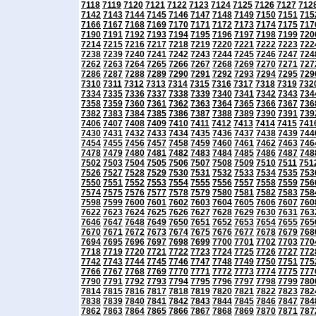
7118
7119
7120
7121
7122
7123
7124
7125
7126
7127
712
7142
7143
7144
7145
7146
7147
7148
7149
7150
7151
715
7166
7167
7168
7169
7170
7171
7172
7173
7174
7175
717
7190
7191
7192
7193
7194
7195
7196
7197
7198
7199
720
7214
7215
7216
7217
7218
7219
7220
7221
7222
7223
722
7238
7239
7240
7241
7242
7243
7244
7245
7246
7247
724
7262
7263
7264
7265
7266
7267
7268
7269
7270
7271
727
7286
7287
7288
7289
7290
7291
7292
7293
7294
7295
729
7310
7311
7312
7313
7314
7315
7316
7317
7318
7319
732
7334
7335
7336
7337
7338
7339
7340
7341
7342
7343
734
7358
7359
7360
7361
7362
7363
7364
7365
7366
7367
736
7382
7383
7384
7385
7386
7387
7388
7389
7390
7391
739
7406
7407
7408
7409
7410
7411
7412
7413
7414
7415
741
7430
7431
7432
7433
7434
7435
7436
7437
7438
7439
744
7454
7455
7456
7457
7458
7459
7460
7461
7462
7463
746
7478
7479
7480
7481
7482
7483
7484
7485
7486
7487
748
7502
7503
7504
7505
7506
7507
7508
7509
7510
7511
751
7526
7527
7528
7529
7530
7531
7532
7533
7534
7535
753
7550
7551
7552
7553
7554
7555
7556
7557
7558
7559
756
7574
7575
7576
7577
7578
7579
7580
7581
7582
7583
758
7598
7599
7600
7601
7602
7603
7604
7605
7606
7607
760
7622
7623
7624
7625
7626
7627
7628
7629
7630
7631
763
7646
7647
7648
7649
7650
7651
7652
7653
7654
7655
765
7670
7671
7672
7673
7674
7675
7676
7677
7678
7679
768
7694
7695
7696
7697
7698
7699
7700
7701
7702
7703
770
7718
7719
7720
7721
7722
7723
7724
7725
7726
7727
772
7742
7743
7744
7745
7746
7747
7748
7749
7750
7751
775
7766
7767
7768
7769
7770
7771
7772
7773
7774
7775
777
7790
7791
7792
7793
7794
7795
7796
7797
7798
7799
780
7814
7815
7816
7817
7818
7819
7820
7821
7822
7823
782
7838
7839
7840
7841
7842
7843
7844
7845
7846
7847
784
7862
7863
7864
7865
7866
7867
7868
7869
7870
7871
787