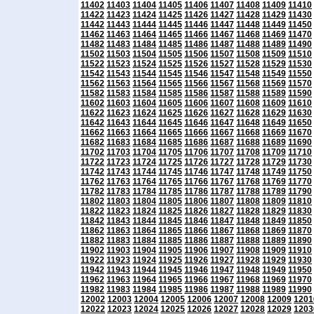
11402
11403
11404
11405
11406
11407
11408
11409
11410
11422
11423
11424
11425
11426
11427
11428
11429
11430
11442
11443
11444
11445
11446
11447
11448
11449
11450
11462
11463
11464
11465
11466
11467
11468
11469
11470
11482
11483
11484
11485
11486
11487
11488
11489
11490
11502
11503
11504
11505
11506
11507
11508
11509
11510
11522
11523
11524
11525
11526
11527
11528
11529
11530
11542
11543
11544
11545
11546
11547
11548
11549
11550
11562
11563
11564
11565
11566
11567
11568
11569
11570
11582
11583
11584
11585
11586
11587
11588
11589
11590
11602
11603
11604
11605
11606
11607
11608
11609
11610
11622
11623
11624
11625
11626
11627
11628
11629
11630
11642
11643
11644
11645
11646
11647
11648
11649
11650
11662
11663
11664
11665
11666
11667
11668
11669
11670
11682
11683
11684
11685
11686
11687
11688
11689
11690
11702
11703
11704
11705
11706
11707
11708
11709
11710
11722
11723
11724
11725
11726
11727
11728
11729
11730
11742
11743
11744
11745
11746
11747
11748
11749
11750
11762
11763
11764
11765
11766
11767
11768
11769
11770
11782
11783
11784
11785
11786
11787
11788
11789
11790
11802
11803
11804
11805
11806
11807
11808
11809
11810
11822
11823
11824
11825
11826
11827
11828
11829
11830
11842
11843
11844
11845
11846
11847
11848
11849
11850
11862
11863
11864
11865
11866
11867
11868
11869
11870
11882
11883
11884
11885
11886
11887
11888
11889
11890
11902
11903
11904
11905
11906
11907
11908
11909
11910
11922
11923
11924
11925
11926
11927
11928
11929
11930
11942
11943
11944
11945
11946
11947
11948
11949
11950
11962
11963
11964
11965
11966
11967
11968
11969
11970
11982
11983
11984
11985
11986
11987
11988
11989
11990
12002
12003
12004
12005
12006
12007
12008
12009
1201
12022
12023
12024
12025
12026
12027
12028
12029
1203