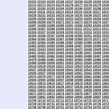
10153
10154
10155
10156
10157
10158
10159
10160
1016
10172
10173
10174
10175
10176
10177
10178
10179
1018
10191
10192
10193
10194
10195
10196
10197
10198
1019
10210
10211
10212
10213
10214
10215
10216
10217
1021
10230
10231
10232
10233
10234
10235
10236
10237
1023
10249
10250
10251
10252
10253
10254
10255
10256
1025
10268
10269
10270
10271
10272
10273
10274
10275
1027
10287
10288
10289
10290
10291
10292
10293
10294
1029
10306
10307
10308
10309
10310
10311
10312
10313
1031
10326
10327
10328
10329
10330
10331
10332
10333
1033
10345
10346
10347
10348
10349
10350
10351
10352
1035
10364
10365
10366
10367
10368
10369
10370
10371
1037
10383
10384
10385
10386
10387
10388
10389
10390
1039
10402
10403
10404
10405
10406
10407
10408
10409
1041
10422
10423
10424
10425
10426
10427
10428
10429
1043
10441
10442
10443
10444
10445
10446
10447
10448
1044
10460
10461
10462
10463
10464
10465
10466
10467
1046
10479
10480
10481
10482
10483
10484
10485
10486
1048
10498
10499
10500
10501
10502
10503
10504
10505
1050
10518
10519
10520
10521
10522
10523
10524
10525
1052
10537
10538
10539
10540
10541
10542
10543
10544
1054
10556
10557
10558
10559
10560
10561
10562
10563
1056
10575
10576
10577
10578
10579
10580
10581
10582
1058
10594
10595
10596
10597
10598
10599
10600
10601
1060
10614
10615
10616
10617
10618
10619
10620
10621
1062
10633
10634
10635
10636
10637
10638
10639
10640
1064
10652
10653
10654
10655
10656
10657
10658
10659
1066
10671
10672
10673
10674
10675
10676
10677
10678
1067
10690
10691
10692
10693
10694
10695
10696
10697
1069
10709
10710
10711
10712
10713
10714
10715
10716
1071
10729
10730
10731
10732
10733
10734
10735
10736
1073
10748
10749
10750
10751
10752
10753
10754
10755
1075