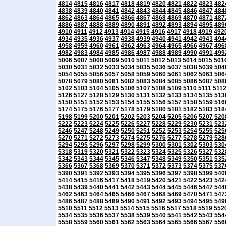
4814
4815
4816
4817
4818
4819
4820
4821
4822
4823
482
4838
4839
4840
4841
4842
4843
4844
4845
4846
4847
484
4862
4863
4864
4865
4866
4867
4868
4869
4870
4871
487
4886
4887
4888
4889
4890
4891
4892
4893
4894
4895
489
4910
4911
4912
4913
4914
4915
4916
4917
4918
4919
492
4934
4935
4936
4937
4938
4939
4940
4941
4942
4943
494
4958
4959
4960
4961
4962
4963
4964
4965
4966
4967
496
4982
4983
4984
4985
4986
4987
4988
4989
4990
4991
499
5006
5007
5008
5009
5010
5011
5012
5013
5014
5015
501
5030
5031
5032
5033
5034
5035
5036
5037
5038
5039
504
5054
5055
5056
5057
5058
5059
5060
5061
5062
5063
506
5078
5079
5080
5081
5082
5083
5084
5085
5086
5087
508
5102
5103
5104
5105
5106
5107
5108
5109
5110
5111
511
5126
5127
5128
5129
5130
5131
5132
5133
5134
5135
513
5150
5151
5152
5153
5154
5155
5156
5157
5158
5159
516
5174
5175
5176
5177
5178
5179
5180
5181
5182
5183
518
5198
5199
5200
5201
5202
5203
5204
5205
5206
5207
520
5222
5223
5224
5225
5226
5227
5228
5229
5230
5231
523
5246
5247
5248
5249
5250
5251
5252
5253
5254
5255
525
5270
5271
5272
5273
5274
5275
5276
5277
5278
5279
528
5294
5295
5296
5297
5298
5299
5300
5301
5302
5303
530
5318
5319
5320
5321
5322
5323
5324
5325
5326
5327
532
5342
5343
5344
5345
5346
5347
5348
5349
5350
5351
535
5366
5367
5368
5369
5370
5371
5372
5373
5374
5375
537
5390
5391
5392
5393
5394
5395
5396
5397
5398
5399
540
5414
5415
5416
5417
5418
5419
5420
5421
5422
5423
542
5438
5439
5440
5441
5442
5443
5444
5445
5446
5447
544
5462
5463
5464
5465
5466
5467
5468
5469
5470
5471
547
5486
5487
5488
5489
5490
5491
5492
5493
5494
5495
549
5510
5511
5512
5513
5514
5515
5516
5517
5518
5519
552
5534
5535
5536
5537
5538
5539
5540
5541
5542
5543
554
5558
5559
5560
5561
5562
5563
5564
5565
5566
5567
556