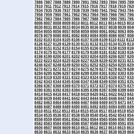
7886
7887
7888
7889
7890
7891
7892
7893
7894
7895
789
7910
7911
7912
7913
7914
7915
7916
7917
7918
7919
792
7934
7935
7936
7937
7938
7939
7940
7941
7942
7943
794
7958
7959
7960
7961
7962
7963
7964
7965
7966
7967
796
7982
7983
7984
7985
7986
7987
7988
7989
7990
7991
799
8006
8007
8008
8009
8010
8011
8012
8013
8014
8015
801
8030
8031
8032
8033
8034
8035
8036
8037
8038
8039
804
8054
8055
8056
8057
8058
8059
8060
8061
8062
8063
806
8078
8079
8080
8081
8082
8083
8084
8085
8086
8087
808
8102
8103
8104
8105
8106
8107
8108
8109
8110
8111
811
8126
8127
8128
8129
8130
8131
8132
8133
8134
8135
813
8150
8151
8152
8153
8154
8155
8156
8157
8158
8159
816
8174
8175
8176
8177
8178
8179
8180
8181
8182
8183
818
8198
8199
8200
8201
8202
8203
8204
8205
8206
8207
820
8222
8223
8224
8225
8226
8227
8228
8229
8230
8231
823
8246
8247
8248
8249
8250
8251
8252
8253
8254
8255
825
8270
8271
8272
8273
8274
8275
8276
8277
8278
8279
828
8294
8295
8296
8297
8298
8299
8300
8301
8302
8303
830
8318
8319
8320
8321
8322
8323
8324
8325
8326
8327
832
8342
8343
8344
8345
8346
8347
8348
8349
8350
8351
835
8366
8367
8368
8369
8370
8371
8372
8373
8374
8375
837
8390
8391
8392
8393
8394
8395
8396
8397
8398
8399
840
8414
8415
8416
8417
8418
8419
8420
8421
8422
8423
842
8438
8439
8440
8441
8442
8443
8444
8445
8446
8447
844
8462
8463
8464
8465
8466
8467
8468
8469
8470
8471
847
8486
8487
8488
8489
8490
8491
8492
8493
8494
8495
849
8510
8511
8512
8513
8514
8515
8516
8517
8518
8519
852
8534
8535
8536
8537
8538
8539
8540
8541
8542
8543
854
8558
8559
8560
8561
8562
8563
8564
8565
8566
8567
856
8582
8583
8584
8585
8586
8587
8588
8589
8590
8591
859
8606
8607
8608
8609
8610
8611
8612
8613
8614
8615
861
8630
8631
8632
8633
8634
8635
8636
8637
8638
8639
864