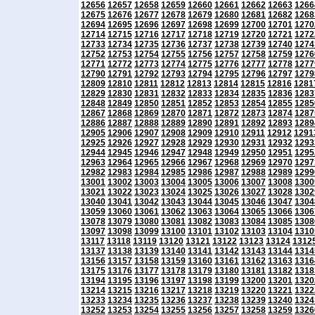
12656
12657
12658
12659
12660
12661
12662
12663
1266
12675
12676
12677
12678
12679
12680
12681
12682
1268
12694
12695
12696
12697
12698
12699
12700
12701
1270
12714
12715
12716
12717
12718
12719
12720
12721
1272
12733
12734
12735
12736
12737
12738
12739
12740
1274
12752
12753
12754
12755
12756
12757
12758
12759
1276
12771
12772
12773
12774
12775
12776
12777
12778
1277
12790
12791
12792
12793
12794
12795
12796
12797
1279
12809
12810
12811
12812
12813
12814
12815
12816
1281
12829
12830
12831
12832
12833
12834
12835
12836
1283
12848
12849
12850
12851
12852
12853
12854
12855
1285
12867
12868
12869
12870
12871
12872
12873
12874
1287
12886
12887
12888
12889
12890
12891
12892
12893
1289
12905
12906
12907
12908
12909
12910
12911
12912
1291
12925
12926
12927
12928
12929
12930
12931
12932
1293
12944
12945
12946
12947
12948
12949
12950
12951
1295
12963
12964
12965
12966
12967
12968
12969
12970
1297
12982
12983
12984
12985
12986
12987
12988
12989
1299
13001
13002
13003
13004
13005
13006
13007
13008
1300
13021
13022
13023
13024
13025
13026
13027
13028
1302
13040
13041
13042
13043
13044
13045
13046
13047
1304
13059
13060
13061
13062
13063
13064
13065
13066
1306
13078
13079
13080
13081
13082
13083
13084
13085
1308
13097
13098
13099
13100
13101
13102
13103
13104
1310
13117
13118
13119
13120
13121
13122
13123
13124
1312
13137
13138
13139
13140
13141
13142
13143
13144
1314
13156
13157
13158
13159
13160
13161
13162
13163
1316
13175
13176
13177
13178
13179
13180
13181
13182
1318
13194
13195
13196
13197
13198
13199
13200
13201
1320
13214
13215
13216
13217
13218
13219
13220
13221
1322
13233
13234
13235
13236
13237
13238
13239
13240
1324
13252
13253
13254
13255
13256
13257
13258
13259
1326