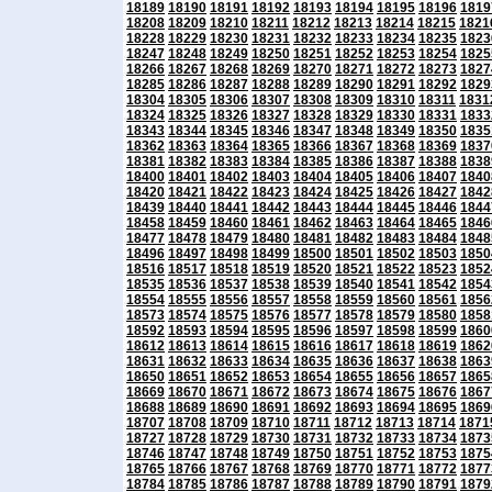
18189
18190
18191
18192
18193
18194
18195
18196
1819
18208
18209
18210
18211
18212
18213
18214
18215
1821
18228
18229
18230
18231
18232
18233
18234
18235
1823
18247
18248
18249
18250
18251
18252
18253
18254
1825
18266
18267
18268
18269
18270
18271
18272
18273
1827
18285
18286
18287
18288
18289
18290
18291
18292
1829
18304
18305
18306
18307
18308
18309
18310
18311
1831
18324
18325
18326
18327
18328
18329
18330
18331
1833
18343
18344
18345
18346
18347
18348
18349
18350
1835
18362
18363
18364
18365
18366
18367
18368
18369
1837
18381
18382
18383
18384
18385
18386
18387
18388
1838
18400
18401
18402
18403
18404
18405
18406
18407
1840
18420
18421
18422
18423
18424
18425
18426
18427
1842
18439
18440
18441
18442
18443
18444
18445
18446
1844
18458
18459
18460
18461
18462
18463
18464
18465
1846
18477
18478
18479
18480
18481
18482
18483
18484
1848
18496
18497
18498
18499
18500
18501
18502
18503
1850
18516
18517
18518
18519
18520
18521
18522
18523
1852
18535
18536
18537
18538
18539
18540
18541
18542
1854
18554
18555
18556
18557
18558
18559
18560
18561
1856
18573
18574
18575
18576
18577
18578
18579
18580
1858
18592
18593
18594
18595
18596
18597
18598
18599
1860
18612
18613
18614
18615
18616
18617
18618
18619
1862
18631
18632
18633
18634
18635
18636
18637
18638
1863
18650
18651
18652
18653
18654
18655
18656
18657
1865
18669
18670
18671
18672
18673
18674
18675
18676
1867
18688
18689
18690
18691
18692
18693
18694
18695
1869
18707
18708
18709
18710
18711
18712
18713
18714
1871
18727
18728
18729
18730
18731
18732
18733
18734
1873
18746
18747
18748
18749
18750
18751
18752
18753
1875
18765
18766
18767
18768
18769
18770
18771
18772
1877
18784
18785
18786
18787
18788
18789
18790
18791
1879