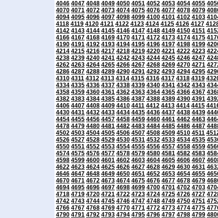
4046
4047
4048
4049
4050
4051
4052
4053
4054
4055
405
4070
4071
4072
4073
4074
4075
4076
4077
4078
4079
408
4094
4095
4096
4097
4098
4099
4100
4101
4102
4103
410
4118
4119
4120
4121
4122
4123
4124
4125
4126
4127
412
4142
4143
4144
4145
4146
4147
4148
4149
4150
4151
415
4166
4167
4168
4169
4170
4171
4172
4173
4174
4175
417
4190
4191
4192
4193
4194
4195
4196
4197
4198
4199
420
4214
4215
4216
4217
4218
4219
4220
4221
4222
4223
422
4238
4239
4240
4241
4242
4243
4244
4245
4246
4247
424
4262
4263
4264
4265
4266
4267
4268
4269
4270
4271
427
4286
4287
4288
4289
4290
4291
4292
4293
4294
4295
429
4310
4311
4312
4313
4314
4315
4316
4317
4318
4319
432
4334
4335
4336
4337
4338
4339
4340
4341
4342
4343
434
4358
4359
4360
4361
4362
4363
4364
4365
4366
4367
436
4382
4383
4384
4385
4386
4387
4388
4389
4390
4391
439
4406
4407
4408
4409
4410
4411
4412
4413
4414
4415
441
4430
4431
4432
4433
4434
4435
4436
4437
4438
4439
444
4454
4455
4456
4457
4458
4459
4460
4461
4462
4463
446
4478
4479
4480
4481
4482
4483
4484
4485
4486
4487
448
4502
4503
4504
4505
4506
4507
4508
4509
4510
4511
451
4526
4527
4528
4529
4530
4531
4532
4533
4534
4535
453
4550
4551
4552
4553
4554
4555
4556
4557
4558
4559
456
4574
4575
4576
4577
4578
4579
4580
4581
4582
4583
458
4598
4599
4600
4601
4602
4603
4604
4605
4606
4607
460
4622
4623
4624
4625
4626
4627
4628
4629
4630
4631
463
4646
4647
4648
4649
4650
4651
4652
4653
4654
4655
465
4670
4671
4672
4673
4674
4675
4676
4677
4678
4679
468
4694
4695
4696
4697
4698
4699
4700
4701
4702
4703
470
4718
4719
4720
4721
4722
4723
4724
4725
4726
4727
472
4742
4743
4744
4745
4746
4747
4748
4749
4750
4751
475
4766
4767
4768
4769
4770
4771
4772
4773
4774
4775
477
4790
4791
4792
4793
4794
4795
4796
4797
4798
4799
480