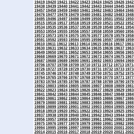
19419
19420
19421
19422
19423
19424
19425
19426
1942
19438
19439
19440
19441
19442
19443
19444
19445
1944
19457
19458
19459
19460
19461
19462
19463
19464
1946
19476
19477
19478
19479
19480
19481
19482
19483
1948
19495
19496
19497
19498
19499
19500
19501
19502
1950
19515
19516
19517
19518
19519
19520
19521
19522
1952
19534
19535
19536
19537
19538
19539
19540
19541
1954
19553
19554
19555
19556
19557
19558
19559
19560
1956
19572
19573
19574
19575
19576
19577
19578
19579
1958
19591
19592
19593
19594
19595
19596
19597
19598
1959
19610
19611
19612
19613
19614
19615
19616
19617
1961
19630
19631
19632
19633
19634
19635
19636
19637
1963
19649
19650
19651
19652
19653
19654
19655
19656
1965
19668
19669
19670
19671
19672
19673
19674
19675
1967
19687
19688
19689
19690
19691
19692
19693
19694
1969
19706
19707
19708
19709
19710
19711
19712
19713
1971
19726
19727
19728
19729
19730
19731
19732
19733
1973
19745
19746
19747
19748
19749
19750
19751
19752
1975
19764
19765
19766
19767
19768
19769
19770
19771
1977
19783
19784
19785
19786
19787
19788
19789
19790
1979
19802
19803
19804
19805
19806
19807
19808
19809
1981
19822
19823
19824
19825
19826
19827
19828
19829
1983
19841
19842
19843
19844
19845
19846
19847
19848
1984
19860
19861
19862
19863
19864
19865
19866
19867
1986
19879
19880
19881
19882
19883
19884
19885
19886
1988
19898
19899
19900
19901
19902
19903
19904
19905
1990
19918
19919
19920
19921
19922
19923
19924
19925
1992
19937
19938
19939
19940
19941
19942
19943
19944
1994
19956
19957
19958
19959
19960
19961
19962
19963
1996
19975
19976
19977
19978
19979
19980
19981
19982
1998
19994
19995
19996
19997
19998
19999
20000
20001
2000
20014
20015
20016
20017
20018
20019
20020
20021
2002