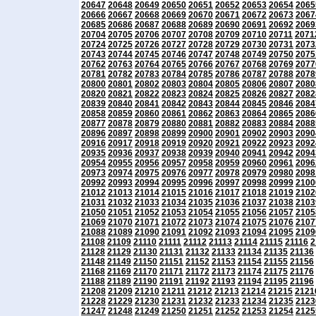
20647
20648
20649
20650
20651
20652
20653
20654
2065
20666
20667
20668
20669
20670
20671
20672
20673
2067
20685
20686
20687
20688
20689
20690
20691
20692
2069
20704
20705
20706
20707
20708
20709
20710
20711
2071
20724
20725
20726
20727
20728
20729
20730
20731
2073
20743
20744
20745
20746
20747
20748
20749
20750
2075
20762
20763
20764
20765
20766
20767
20768
20769
2077
20781
20782
20783
20784
20785
20786
20787
20788
2078
20800
20801
20802
20803
20804
20805
20806
20807
2080
20820
20821
20822
20823
20824
20825
20826
20827
2082
20839
20840
20841
20842
20843
20844
20845
20846
2084
20858
20859
20860
20861
20862
20863
20864
20865
2086
20877
20878
20879
20880
20881
20882
20883
20884
2088
20896
20897
20898
20899
20900
20901
20902
20903
2090
20916
20917
20918
20919
20920
20921
20922
20923
2092
20935
20936
20937
20938
20939
20940
20941
20942
2094
20954
20955
20956
20957
20958
20959
20960
20961
2096
20973
20974
20975
20976
20977
20978
20979
20980
2098
20992
20993
20994
20995
20996
20997
20998
20999
2100
21012
21013
21014
21015
21016
21017
21018
21019
2102
21031
21032
21033
21034
21035
21036
21037
21038
2103
21050
21051
21052
21053
21054
21055
21056
21057
2105
21069
21070
21071
21072
21073
21074
21075
21076
2107
21088
21089
21090
21091
21092
21093
21094
21095
2109
21108
21109
21110
21111
21112
21113
21114
21115
21116
2
21128
21129
21130
21131
21132
21133
21134
21135
21136
21148
21149
21150
21151
21152
21153
21154
21155
21156
21168
21169
21170
21171
21172
21173
21174
21175
21176
21188
21189
21190
21191
21192
21193
21194
21195
21196
21208
21209
21210
21211
21212
21213
21214
21215
2121
21228
21229
21230
21231
21232
21233
21234
21235
2123
21247
21248
21249
21250
21251
21252
21253
21254
2125