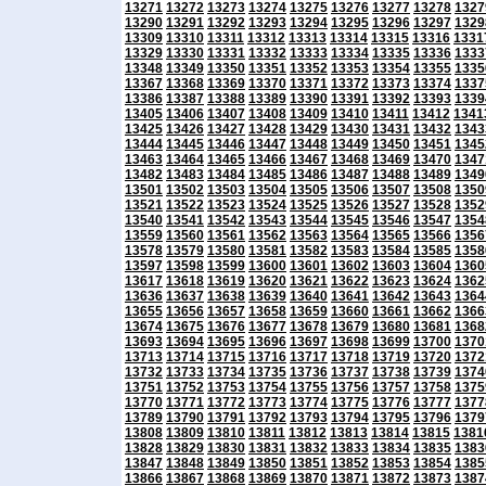
13271
13272
13273
13274
13275
13276
13277
13278
1327
13290
13291
13292
13293
13294
13295
13296
13297
1329
13309
13310
13311
13312
13313
13314
13315
13316
1331
13329
13330
13331
13332
13333
13334
13335
13336
1333
13348
13349
13350
13351
13352
13353
13354
13355
1335
13367
13368
13369
13370
13371
13372
13373
13374
1337
13386
13387
13388
13389
13390
13391
13392
13393
1339
13405
13406
13407
13408
13409
13410
13411
13412
1341
13425
13426
13427
13428
13429
13430
13431
13432
1343
13444
13445
13446
13447
13448
13449
13450
13451
1345
13463
13464
13465
13466
13467
13468
13469
13470
1347
13482
13483
13484
13485
13486
13487
13488
13489
1349
13501
13502
13503
13504
13505
13506
13507
13508
1350
13521
13522
13523
13524
13525
13526
13527
13528
1352
13540
13541
13542
13543
13544
13545
13546
13547
1354
13559
13560
13561
13562
13563
13564
13565
13566
1356
13578
13579
13580
13581
13582
13583
13584
13585
1358
13597
13598
13599
13600
13601
13602
13603
13604
1360
13617
13618
13619
13620
13621
13622
13623
13624
1362
13636
13637
13638
13639
13640
13641
13642
13643
1364
13655
13656
13657
13658
13659
13660
13661
13662
1366
13674
13675
13676
13677
13678
13679
13680
13681
1368
13693
13694
13695
13696
13697
13698
13699
13700
1370
13713
13714
13715
13716
13717
13718
13719
13720
1372
13732
13733
13734
13735
13736
13737
13738
13739
1374
13751
13752
13753
13754
13755
13756
13757
13758
1375
13770
13771
13772
13773
13774
13775
13776
13777
1377
13789
13790
13791
13792
13793
13794
13795
13796
1379
13808
13809
13810
13811
13812
13813
13814
13815
1381
13828
13829
13830
13831
13832
13833
13834
13835
1383
13847
13848
13849
13850
13851
13852
13853
13854
1385
13866
13867
13868
13869
13870
13871
13872
13873
1387