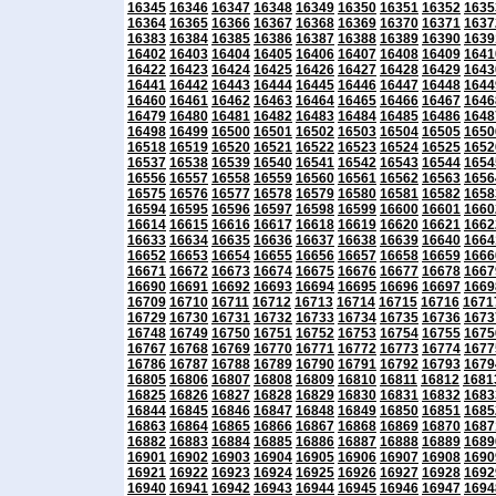
16345
16346
16347
16348
16349
16350
16351
16352
1635
16364
16365
16366
16367
16368
16369
16370
16371
1637
16383
16384
16385
16386
16387
16388
16389
16390
1639
16402
16403
16404
16405
16406
16407
16408
16409
1641
16422
16423
16424
16425
16426
16427
16428
16429
1643
16441
16442
16443
16444
16445
16446
16447
16448
1644
16460
16461
16462
16463
16464
16465
16466
16467
1646
16479
16480
16481
16482
16483
16484
16485
16486
1648
16498
16499
16500
16501
16502
16503
16504
16505
1650
16518
16519
16520
16521
16522
16523
16524
16525
1652
16537
16538
16539
16540
16541
16542
16543
16544
1654
16556
16557
16558
16559
16560
16561
16562
16563
1656
16575
16576
16577
16578
16579
16580
16581
16582
1658
16594
16595
16596
16597
16598
16599
16600
16601
1660
16614
16615
16616
16617
16618
16619
16620
16621
1662
16633
16634
16635
16636
16637
16638
16639
16640
1664
16652
16653
16654
16655
16656
16657
16658
16659
1666
16671
16672
16673
16674
16675
16676
16677
16678
1667
16690
16691
16692
16693
16694
16695
16696
16697
1669
16709
16710
16711
16712
16713
16714
16715
16716
1671
16729
16730
16731
16732
16733
16734
16735
16736
1673
16748
16749
16750
16751
16752
16753
16754
16755
1675
16767
16768
16769
16770
16771
16772
16773
16774
1677
16786
16787
16788
16789
16790
16791
16792
16793
1679
16805
16806
16807
16808
16809
16810
16811
16812
1681
16825
16826
16827
16828
16829
16830
16831
16832
1683
16844
16845
16846
16847
16848
16849
16850
16851
1685
16863
16864
16865
16866
16867
16868
16869
16870
1687
16882
16883
16884
16885
16886
16887
16888
16889
1689
16901
16902
16903
16904
16905
16906
16907
16908
1690
16921
16922
16923
16924
16925
16926
16927
16928
1692
16940
16941
16942
16943
16944
16945
16946
16947
1694