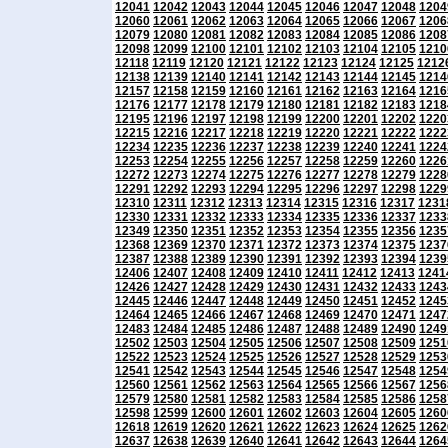
12041
12042
12043
12044
12045
12046
12047
12048
1204
12060
12061
12062
12063
12064
12065
12066
12067
1206
12079
12080
12081
12082
12083
12084
12085
12086
1208
12098
12099
12100
12101
12102
12103
12104
12105
1210
12118
12119
12120
12121
12122
12123
12124
12125
1212
12138
12139
12140
12141
12142
12143
12144
12145
1214
12157
12158
12159
12160
12161
12162
12163
12164
1216
12176
12177
12178
12179
12180
12181
12182
12183
1218
12195
12196
12197
12198
12199
12200
12201
12202
1220
12215
12216
12217
12218
12219
12220
12221
12222
1222
12234
12235
12236
12237
12238
12239
12240
12241
1224
12253
12254
12255
12256
12257
12258
12259
12260
1226
12272
12273
12274
12275
12276
12277
12278
12279
1228
12291
12292
12293
12294
12295
12296
12297
12298
1229
12310
12311
12312
12313
12314
12315
12316
12317
1231
12330
12331
12332
12333
12334
12335
12336
12337
1233
12349
12350
12351
12352
12353
12354
12355
12356
1235
12368
12369
12370
12371
12372
12373
12374
12375
1237
12387
12388
12389
12390
12391
12392
12393
12394
1239
12406
12407
12408
12409
12410
12411
12412
12413
1241
12426
12427
12428
12429
12430
12431
12432
12433
1243
12445
12446
12447
12448
12449
12450
12451
12452
1245
12464
12465
12466
12467
12468
12469
12470
12471
1247
12483
12484
12485
12486
12487
12488
12489
12490
1249
12502
12503
12504
12505
12506
12507
12508
12509
1251
12522
12523
12524
12525
12526
12527
12528
12529
1253
12541
12542
12543
12544
12545
12546
12547
12548
1254
12560
12561
12562
12563
12564
12565
12566
12567
1256
12579
12580
12581
12582
12583
12584
12585
12586
1258
12598
12599
12600
12601
12602
12603
12604
12605
1260
12618
12619
12620
12621
12622
12623
12624
12625
1262
12637
12638
12639
12640
12641
12642
12643
12644
1264