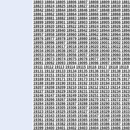
18803
18804
18805
18806
18807
18808
18809
18810
1881
18823
18824
18825
18826
18827
18828
18829
18830
1883
18842
18843
18844
18845
18846
18847
18848
18849
1885
18861
18862
18863
18864
18865
18866
18867
18868
1886
18880
18881
18882
18883
18884
18885
18886
18887
1888
18899
18900
18901
18902
18903
18904
18905
18906
1890
18919
18920
18921
18922
18923
18924
18925
18926
1892
18938
18939
18940
18941
18942
18943
18944
18945
1894
18957
18958
18959
18960
18961
18962
18963
18964
1896
18976
18977
18978
18979
18980
18981
18982
18983
1898
18995
18996
18997
18998
18999
19000
19001
19002
1900
19015
19016
19017
19018
19019
19020
19021
19022
1902
19034
19035
19036
19037
19038
19039
19040
19041
1904
19053
19054
19055
19056
19057
19058
19059
19060
1906
19072
19073
19074
19075
19076
19077
19078
19079
1908
19091
19092
19093
19094
19095
19096
19097
19098
1909
19111
19112
19113
19114
19115
19116
19117
19118
19119
19131
19132
19133
19134
19135
19136
19137
19138
1913
19150
19151
19152
19153
19154
19155
19156
19157
1915
19169
19170
19171
19172
19173
19174
19175
19176
1917
19188
19189
19190
19191
19192
19193
19194
19195
1919
19207
19208
19209
19210
19211
19212
19213
19214
1921
19227
19228
19229
19230
19231
19232
19233
19234
1923
19246
19247
19248
19249
19250
19251
19252
19253
1925
19265
19266
19267
19268
19269
19270
19271
19272
1927
19284
19285
19286
19287
19288
19289
19290
19291
1929
19303
19304
19305
19306
19307
19308
19309
19310
1931
19323
19324
19325
19326
19327
19328
19329
19330
1933
19342
19343
19344
19345
19346
19347
19348
19349
1935
19361
19362
19363
19364
19365
19366
19367
19368
1936
19380
19381
19382
19383
19384
19385
19386
19387
1938
19399
19400
19401
19402
19403
19404
19405
19406
1940