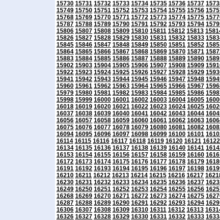
15730
15731
15732
15733
15734
15735
15736
15737
1573
15749
15750
15751
15752
15753
15754
15755
15756
1575
15768
15769
15770
15771
15772
15773
15774
15775
1577
15787
15788
15789
15790
15791
15792
15793
15794
1579
15806
15807
15808
15809
15810
15811
15812
15813
1581
15826
15827
15828
15829
15830
15831
15832
15833
1583
15845
15846
15847
15848
15849
15850
15851
15852
1585
15864
15865
15866
15867
15868
15869
15870
15871
1587
15883
15884
15885
15886
15887
15888
15889
15890
1589
15902
15903
15904
15905
15906
15907
15908
15909
1591
15922
15923
15924
15925
15926
15927
15928
15929
1593
15941
15942
15943
15944
15945
15946
15947
15948
1594
15960
15961
15962
15963
15964
15965
15966
15967
1596
15979
15980
15981
15982
15983
15984
15985
15986
1598
15998
15999
16000
16001
16002
16003
16004
16005
1600
16018
16019
16020
16021
16022
16023
16024
16025
1602
16037
16038
16039
16040
16041
16042
16043
16044
1604
16056
16057
16058
16059
16060
16061
16062
16063
1606
16075
16076
16077
16078
16079
16080
16081
16082
1608
16094
16095
16096
16097
16098
16099
16100
16101
1610
16114
16115
16116
16117
16118
16119
16120
16121
16122
16134
16135
16136
16137
16138
16139
16140
16141
1614
16153
16154
16155
16156
16157
16158
16159
16160
1616
16172
16173
16174
16175
16176
16177
16178
16179
1618
16191
16192
16193
16194
16195
16196
16197
16198
1619
16210
16211
16212
16213
16214
16215
16216
16217
1621
16230
16231
16232
16233
16234
16235
16236
16237
1623
16249
16250
16251
16252
16253
16254
16255
16256
1625
16268
16269
16270
16271
16272
16273
16274
16275
1627
16287
16288
16289
16290
16291
16292
16293
16294
1629
16306
16307
16308
16309
16310
16311
16312
16313
1631
16326
16327
16328
16329
16330
16331
16332
16333
1633