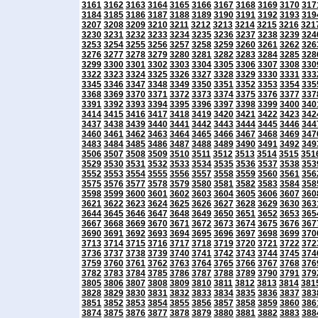
3161
3162
3163
3164
3165
3166
3167
3168
3169
3170
317
3184
3185
3186
3187
3188
3189
3190
3191
3192
3193
319
3207
3208
3209
3210
3211
3212
3213
3214
3215
3216
321
3230
3231
3232
3233
3234
3235
3236
3237
3238
3239
324
3253
3254
3255
3256
3257
3258
3259
3260
3261
3262
326
3276
3277
3278
3279
3280
3281
3282
3283
3284
3285
328
3299
3300
3301
3302
3303
3304
3305
3306
3307
3308
330
3322
3323
3324
3325
3326
3327
3328
3329
3330
3331
333
3345
3346
3347
3348
3349
3350
3351
3352
3353
3354
335
3368
3369
3370
3371
3372
3373
3374
3375
3376
3377
337
3391
3392
3393
3394
3395
3396
3397
3398
3399
3400
340
3414
3415
3416
3417
3418
3419
3420
3421
3422
3423
342
3437
3438
3439
3440
3441
3442
3443
3444
3445
3446
344
3460
3461
3462
3463
3464
3465
3466
3467
3468
3469
347
3483
3484
3485
3486
3487
3488
3489
3490
3491
3492
349
3506
3507
3508
3509
3510
3511
3512
3513
3514
3515
351
3529
3530
3531
3532
3533
3534
3535
3536
3537
3538
353
3552
3553
3554
3555
3556
3557
3558
3559
3560
3561
356
3575
3576
3577
3578
3579
3580
3581
3582
3583
3584
358
3598
3599
3600
3601
3602
3603
3604
3605
3606
3607
360
3621
3622
3623
3624
3625
3626
3627
3628
3629
3630
363
3644
3645
3646
3647
3648
3649
3650
3651
3652
3653
365
3667
3668
3669
3670
3671
3672
3673
3674
3675
3676
367
3690
3691
3692
3693
3694
3695
3696
3697
3698
3699
370
3713
3714
3715
3716
3717
3718
3719
3720
3721
3722
372
3736
3737
3738
3739
3740
3741
3742
3743
3744
3745
374
3759
3760
3761
3762
3763
3764
3765
3766
3767
3768
376
3782
3783
3784
3785
3786
3787
3788
3789
3790
3791
379
3805
3806
3807
3808
3809
3810
3811
3812
3813
3814
381
3828
3829
3830
3831
3832
3833
3834
3835
3836
3837
383
3851
3852
3853
3854
3855
3856
3857
3858
3859
3860
386
3874
3875
3876
3877
3878
3879
3880
3881
3882
3883
388