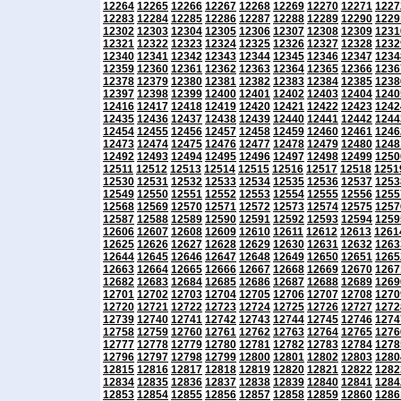
12264
12265
12266
12267
12268
12269
12270
12271
1227
12283
12284
12285
12286
12287
12288
12289
12290
1229
12302
12303
12304
12305
12306
12307
12308
12309
1231
12321
12322
12323
12324
12325
12326
12327
12328
1232
12340
12341
12342
12343
12344
12345
12346
12347
1234
12359
12360
12361
12362
12363
12364
12365
12366
1236
12378
12379
12380
12381
12382
12383
12384
12385
1238
12397
12398
12399
12400
12401
12402
12403
12404
1240
12416
12417
12418
12419
12420
12421
12422
12423
1242
12435
12436
12437
12438
12439
12440
12441
12442
1244
12454
12455
12456
12457
12458
12459
12460
12461
1246
12473
12474
12475
12476
12477
12478
12479
12480
1248
12492
12493
12494
12495
12496
12497
12498
12499
1250
12511
12512
12513
12514
12515
12516
12517
12518
1251
12530
12531
12532
12533
12534
12535
12536
12537
1253
12549
12550
12551
12552
12553
12554
12555
12556
1255
12568
12569
12570
12571
12572
12573
12574
12575
1257
12587
12588
12589
12590
12591
12592
12593
12594
1259
12606
12607
12608
12609
12610
12611
12612
12613
1261
12625
12626
12627
12628
12629
12630
12631
12632
1263
12644
12645
12646
12647
12648
12649
12650
12651
1265
12663
12664
12665
12666
12667
12668
12669
12670
1267
12682
12683
12684
12685
12686
12687
12688
12689
1269
12701
12702
12703
12704
12705
12706
12707
12708
1270
12720
12721
12722
12723
12724
12725
12726
12727
1272
12739
12740
12741
12742
12743
12744
12745
12746
1274
12758
12759
12760
12761
12762
12763
12764
12765
1276
12777
12778
12779
12780
12781
12782
12783
12784
1278
12796
12797
12798
12799
12800
12801
12802
12803
1280
12815
12816
12817
12818
12819
12820
12821
12822
1282
12834
12835
12836
12837
12838
12839
12840
12841
1284
12853
12854
12855
12856
12857
12858
12859
12860
1286