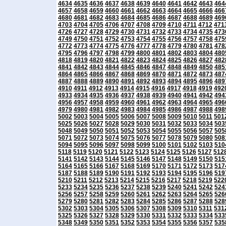
4634
4635
4636
4637
4638
4639
4640
4641
4642
4643
464
4657
4658
4659
4660
4661
4662
4663
4664
4665
4666
466
4680
4681
4682
4683
4684
4685
4686
4687
4688
4689
469
4703
4704
4705
4706
4707
4708
4709
4710
4711
4712
471
4726
4727
4728
4729
4730
4731
4732
4733
4734
4735
473
4749
4750
4751
4752
4753
4754
4755
4756
4757
4758
475
4772
4773
4774
4775
4776
4777
4778
4779
4780
4781
478
4795
4796
4797
4798
4799
4800
4801
4802
4803
4804
480
4818
4819
4820
4821
4822
4823
4824
4825
4826
4827
482
4841
4842
4843
4844
4845
4846
4847
4848
4849
4850
485
4864
4865
4866
4867
4868
4869
4870
4871
4872
4873
487
4887
4888
4889
4890
4891
4892
4893
4894
4895
4896
489
4910
4911
4912
4913
4914
4915
4916
4917
4918
4919
492
4933
4934
4935
4936
4937
4938
4939
4940
4941
4942
494
4956
4957
4958
4959
4960
4961
4962
4963
4964
4965
496
4979
4980
4981
4982
4983
4984
4985
4986
4987
4988
498
5002
5003
5004
5005
5006
5007
5008
5009
5010
5011
501
5025
5026
5027
5028
5029
5030
5031
5032
5033
5034
503
5048
5049
5050
5051
5052
5053
5054
5055
5056
5057
505
5071
5072
5073
5074
5075
5076
5077
5078
5079
5080
508
5094
5095
5096
5097
5098
5099
5100
5101
5102
5103
510
5118
5119
5120
5121
5122
5123
5124
5125
5126
5127
512
5141
5142
5143
5144
5145
5146
5147
5148
5149
5150
515
5164
5165
5166
5167
5168
5169
5170
5171
5172
5173
517
5187
5188
5189
5190
5191
5192
5193
5194
5195
5196
519
5210
5211
5212
5213
5214
5215
5216
5217
5218
5219
522
5233
5234
5235
5236
5237
5238
5239
5240
5241
5242
524
5256
5257
5258
5259
5260
5261
5262
5263
5264
5265
526
5279
5280
5281
5282
5283
5284
5285
5286
5287
5288
528
5302
5303
5304
5305
5306
5307
5308
5309
5310
5311
531
5325
5326
5327
5328
5329
5330
5331
5332
5333
5334
533
5348
5349
5350
5351
5352
5353
5354
5355
5356
5357
535