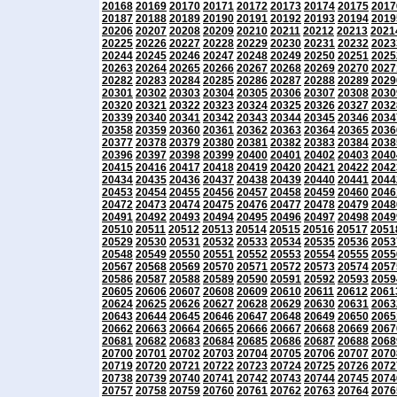
20168
20169
20170
20171
20172
20173
20174
20175
2017
20187
20188
20189
20190
20191
20192
20193
20194
2019
20206
20207
20208
20209
20210
20211
20212
20213
2021
20225
20226
20227
20228
20229
20230
20231
20232
2023
20244
20245
20246
20247
20248
20249
20250
20251
2025
20263
20264
20265
20266
20267
20268
20269
20270
2027
20282
20283
20284
20285
20286
20287
20288
20289
2029
20301
20302
20303
20304
20305
20306
20307
20308
2030
20320
20321
20322
20323
20324
20325
20326
20327
2032
20339
20340
20341
20342
20343
20344
20345
20346
2034
20358
20359
20360
20361
20362
20363
20364
20365
2036
20377
20378
20379
20380
20381
20382
20383
20384
2038
20396
20397
20398
20399
20400
20401
20402
20403
2040
20415
20416
20417
20418
20419
20420
20421
20422
2042
20434
20435
20436
20437
20438
20439
20440
20441
2044
20453
20454
20455
20456
20457
20458
20459
20460
2046
20472
20473
20474
20475
20476
20477
20478
20479
2048
20491
20492
20493
20494
20495
20496
20497
20498
2049
20510
20511
20512
20513
20514
20515
20516
20517
2051
20529
20530
20531
20532
20533
20534
20535
20536
2053
20548
20549
20550
20551
20552
20553
20554
20555
2055
20567
20568
20569
20570
20571
20572
20573
20574
2057
20586
20587
20588
20589
20590
20591
20592
20593
2059
20605
20606
20607
20608
20609
20610
20611
20612
2061
20624
20625
20626
20627
20628
20629
20630
20631
2063
20643
20644
20645
20646
20647
20648
20649
20650
2065
20662
20663
20664
20665
20666
20667
20668
20669
2067
20681
20682
20683
20684
20685
20686
20687
20688
2068
20700
20701
20702
20703
20704
20705
20706
20707
2070
20719
20720
20721
20722
20723
20724
20725
20726
2072
20738
20739
20740
20741
20742
20743
20744
20745
2074
20757
20758
20759
20760
20761
20762
20763
20764
2076