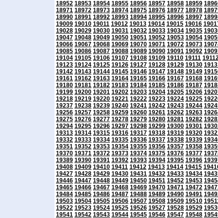
18952
18953
18954
18955
18956
18957
18958
18959
1896
18971
18972
18973
18974
18975
18976
18977
18978
1897
18990
18991
18992
18993
18994
18995
18996
18997
1899
19009
19010
19011
19012
19013
19014
19015
19016
1901
19028
19029
19030
19031
19032
19033
19034
19035
1903
19047
19048
19049
19050
19051
19052
19053
19054
1905
19066
19067
19068
19069
19070
19071
19072
19073
1907
19085
19086
19087
19088
19089
19090
19091
19092
1909
19104
19105
19106
19107
19108
19109
19110
19111
1911
19123
19124
19125
19126
19127
19128
19129
19130
1913
19142
19143
19144
19145
19146
19147
19148
19149
1915
19161
19162
19163
19164
19165
19166
19167
19168
1916
19180
19181
19182
19183
19184
19185
19186
19187
1918
19199
19200
19201
19202
19203
19204
19205
19206
1920
19218
19219
19220
19221
19222
19223
19224
19225
1922
19237
19238
19239
19240
19241
19242
19243
19244
1924
19256
19257
19258
19259
19260
19261
19262
19263
1926
19275
19276
19277
19278
19279
19280
19281
19282
1928
19294
19295
19296
19297
19298
19299
19300
19301
1930
19313
19314
19315
19316
19317
19318
19319
19320
1932
19332
19333
19334
19335
19336
19337
19338
19339
1934
19351
19352
19353
19354
19355
19356
19357
19358
1935
19370
19371
19372
19373
19374
19375
19376
19377
1937
19389
19390
19391
19392
19393
19394
19395
19396
1939
19408
19409
19410
19411
19412
19413
19414
19415
1941
19427
19428
19429
19430
19431
19432
19433
19434
1943
19446
19447
19448
19449
19450
19451
19452
19453
1945
19465
19466
19467
19468
19469
19470
19471
19472
1947
19484
19485
19486
19487
19488
19489
19490
19491
1949
19503
19504
19505
19506
19507
19508
19509
19510
1951
19522
19523
19524
19525
19526
19527
19528
19529
1953
19541
19542
19543
19544
19545
19546
19547
19548
1954