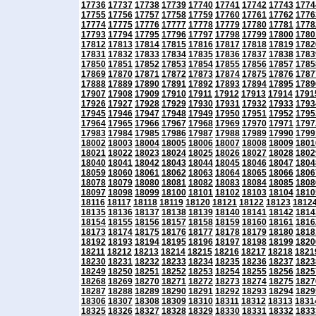
17736
17737
17738
17739
17740
17741
17742
17743
1774
17755
17756
17757
17758
17759
17760
17761
17762
1776
17774
17775
17776
17777
17778
17779
17780
17781
1778
17793
17794
17795
17796
17797
17798
17799
17800
1780
17812
17813
17814
17815
17816
17817
17818
17819
1782
17831
17832
17833
17834
17835
17836
17837
17838
1783
17850
17851
17852
17853
17854
17855
17856
17857
1785
17869
17870
17871
17872
17873
17874
17875
17876
1787
17888
17889
17890
17891
17892
17893
17894
17895
1789
17907
17908
17909
17910
17911
17912
17913
17914
1791
17926
17927
17928
17929
17930
17931
17932
17933
1793
17945
17946
17947
17948
17949
17950
17951
17952
1795
17964
17965
17966
17967
17968
17969
17970
17971
1797
17983
17984
17985
17986
17987
17988
17989
17990
1799
18002
18003
18004
18005
18006
18007
18008
18009
1801
18021
18022
18023
18024
18025
18026
18027
18028
1802
18040
18041
18042
18043
18044
18045
18046
18047
1804
18059
18060
18061
18062
18063
18064
18065
18066
1806
18078
18079
18080
18081
18082
18083
18084
18085
1808
18097
18098
18099
18100
18101
18102
18103
18104
1810
18116
18117
18118
18119
18120
18121
18122
18123
1812
18135
18136
18137
18138
18139
18140
18141
18142
1814
18154
18155
18156
18157
18158
18159
18160
18161
1816
18173
18174
18175
18176
18177
18178
18179
18180
1818
18192
18193
18194
18195
18196
18197
18198
18199
1820
18211
18212
18213
18214
18215
18216
18217
18218
1821
18230
18231
18232
18233
18234
18235
18236
18237
1823
18249
18250
18251
18252
18253
18254
18255
18256
1825
18268
18269
18270
18271
18272
18273
18274
18275
1827
18287
18288
18289
18290
18291
18292
18293
18294
1829
18306
18307
18308
18309
18310
18311
18312
18313
1831
18325
18326
18327
18328
18329
18330
18331
18332
1833