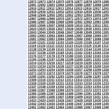
12872
12873
12874
12875
12876
12877
12878
12879
1288
12891
12892
12893
12894
12895
12896
12897
12898
1289
12910
12911
12912
12913
12914
12915
12916
12917
1291
12929
12930
12931
12932
12933
12934
12935
12936
1293
12948
12949
12950
12951
12952
12953
12954
12955
1295
12967
12968
12969
12970
12971
12972
12973
12974
1297
12986
12987
12988
12989
12990
12991
12992
12993
1299
13005
13006
13007
13008
13009
13010
13011
13012
1301
13024
13025
13026
13027
13028
13029
13030
13031
1303
13043
13044
13045
13046
13047
13048
13049
13050
1305
13062
13063
13064
13065
13066
13067
13068
13069
1307
13081
13082
13083
13084
13085
13086
13087
13088
1308
13100
13101
13102
13103
13104
13105
13106
13107
1310
13119
13120
13121
13122
13123
13124
13125
13126
1312
13138
13139
13140
13141
13142
13143
13144
13145
1314
13157
13158
13159
13160
13161
13162
13163
13164
1316
13176
13177
13178
13179
13180
13181
13182
13183
1318
13195
13196
13197
13198
13199
13200
13201
13202
1320
13214
13215
13216
13217
13218
13219
13220
13221
1322
13233
13234
13235
13236
13237
13238
13239
13240
1324
13252
13253
13254
13255
13256
13257
13258
13259
1326
13271
13272
13273
13274
13275
13276
13277
13278
1327
13290
13291
13292
13293
13294
13295
13296
13297
1329
13309
13310
13311
13312
13313
13314
13315
13316
1331
13328
13329
13330
13331
13332
13333
13334
13335
1333
13347
13348
13349
13350
13351
13352
13353
13354
1335
13366
13367
13368
13369
13370
13371
13372
13373
1337
13385
13386
13387
13388
13389
13390
13391
13392
1339
13404
13405
13406
13407
13408
13409
13410
13411
1341
13423
13424
13425
13426
13427
13428
13429
13430
1343
13442
13443
13444
13445
13446
13447
13448
13449
1345
13461
13462
13463
13464
13465
13466
13467
13468
1346