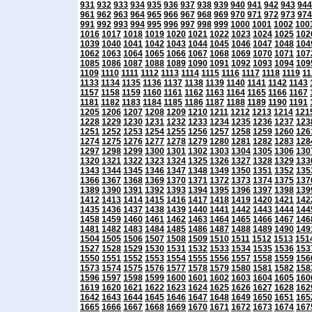
931
932
933
934
935
936
937
938
939
940
941
942
943
944
961
962
963
964
965
966
967
968
969
970
971
972
973
974
991
992
993
994
995
996
997
998
999
1000
1001
1002
100
1016
1017
1018
1019
1020
1021
1022
1023
1024
1025
102
1039
1040
1041
1042
1043
1044
1045
1046
1047
1048
104
1062
1063
1064
1065
1066
1067
1068
1069
1070
1071
107
1085
1086
1087
1088
1089
1090
1091
1092
1093
1094
109
1109
1110
1111
1112
1113
1114
1115
1116
1117
1118
1119
11
1133
1134
1135
1136
1137
1138
1139
1140
1141
1142
1143
1157
1158
1159
1160
1161
1162
1163
1164
1165
1166
1167
1181
1182
1183
1184
1185
1186
1187
1188
1189
1190
1191
1205
1206
1207
1208
1209
1210
1211
1212
1213
1214
121
1228
1229
1230
1231
1232
1233
1234
1235
1236
1237
123
1251
1252
1253
1254
1255
1256
1257
1258
1259
1260
126
1274
1275
1276
1277
1278
1279
1280
1281
1282
1283
128
1297
1298
1299
1300
1301
1302
1303
1304
1305
1306
130
1320
1321
1322
1323
1324
1325
1326
1327
1328
1329
133
1343
1344
1345
1346
1347
1348
1349
1350
1351
1352
135
1366
1367
1368
1369
1370
1371
1372
1373
1374
1375
137
1389
1390
1391
1392
1393
1394
1395
1396
1397
1398
139
1412
1413
1414
1415
1416
1417
1418
1419
1420
1421
142
1435
1436
1437
1438
1439
1440
1441
1442
1443
1444
144
1458
1459
1460
1461
1462
1463
1464
1465
1466
1467
146
1481
1482
1483
1484
1485
1486
1487
1488
1489
1490
149
1504
1505
1506
1507
1508
1509
1510
1511
1512
1513
151
1527
1528
1529
1530
1531
1532
1533
1534
1535
1536
153
1550
1551
1552
1553
1554
1555
1556
1557
1558
1559
156
1573
1574
1575
1576
1577
1578
1579
1580
1581
1582
158
1596
1597
1598
1599
1600
1601
1602
1603
1604
1605
160
1619
1620
1621
1622
1623
1624
1625
1626
1627
1628
162
1642
1643
1644
1645
1646
1647
1648
1649
1650
1651
165
1665
1666
1667
1668
1669
1670
1671
1672
1673
1674
167