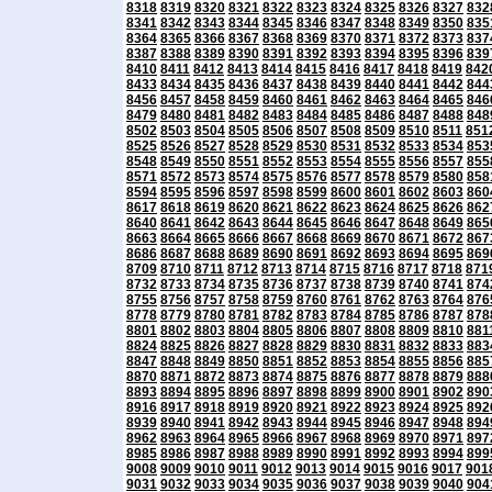
8318
8319
8320
8321
8322
8323
8324
8325
8326
8327
832
8341
8342
8343
8344
8345
8346
8347
8348
8349
8350
835
8364
8365
8366
8367
8368
8369
8370
8371
8372
8373
837
8387
8388
8389
8390
8391
8392
8393
8394
8395
8396
839
8410
8411
8412
8413
8414
8415
8416
8417
8418
8419
842
8433
8434
8435
8436
8437
8438
8439
8440
8441
8442
844
8456
8457
8458
8459
8460
8461
8462
8463
8464
8465
846
8479
8480
8481
8482
8483
8484
8485
8486
8487
8488
848
8502
8503
8504
8505
8506
8507
8508
8509
8510
8511
851
8525
8526
8527
8528
8529
8530
8531
8532
8533
8534
853
8548
8549
8550
8551
8552
8553
8554
8555
8556
8557
855
8571
8572
8573
8574
8575
8576
8577
8578
8579
8580
858
8594
8595
8596
8597
8598
8599
8600
8601
8602
8603
860
8617
8618
8619
8620
8621
8622
8623
8624
8625
8626
862
8640
8641
8642
8643
8644
8645
8646
8647
8648
8649
865
8663
8664
8665
8666
8667
8668
8669
8670
8671
8672
867
8686
8687
8688
8689
8690
8691
8692
8693
8694
8695
869
8709
8710
8711
8712
8713
8714
8715
8716
8717
8718
871
8732
8733
8734
8735
8736
8737
8738
8739
8740
8741
874
8755
8756
8757
8758
8759
8760
8761
8762
8763
8764
876
8778
8779
8780
8781
8782
8783
8784
8785
8786
8787
878
8801
8802
8803
8804
8805
8806
8807
8808
8809
8810
881
8824
8825
8826
8827
8828
8829
8830
8831
8832
8833
883
8847
8848
8849
8850
8851
8852
8853
8854
8855
8856
885
8870
8871
8872
8873
8874
8875
8876
8877
8878
8879
888
8893
8894
8895
8896
8897
8898
8899
8900
8901
8902
890
8916
8917
8918
8919
8920
8921
8922
8923
8924
8925
892
8939
8940
8941
8942
8943
8944
8945
8946
8947
8948
894
8962
8963
8964
8965
8966
8967
8968
8969
8970
8971
897
8985
8986
8987
8988
8989
8990
8991
8992
8993
8994
899
9008
9009
9010
9011
9012
9013
9014
9015
9016
9017
901
9031
9032
9033
9034
9035
9036
9037
9038
9039
9040
904