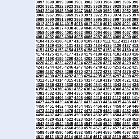
3897
3898
3899
3900
3901
3902
3903
3904
3905
3906
390
3920
3921
3922
3923
3924
3925
3926
3927
3928
3929
393
3943
3944
3945
3946
3947
3948
3949
3950
3951
3952
395
3966
3967
3968
3969
3970
3971
3972
3973
3974
3975
397
3989
3990
3991
3992
3993
3994
3995
3996
3997
3998
399
4012
4013
4014
4015
4016
4017
4018
4019
4020
4021
402
4035
4036
4037
4038
4039
4040
4041
4042
4043
4044
404
4058
4059
4060
4061
4062
4063
4064
4065
4066
4067
406
4081
4082
4083
4084
4085
4086
4087
4088
4089
4090
409
4104
4105
4106
4107
4108
4109
4110
4111
4112
4113
4114
4128
4129
4130
4131
4132
4133
4134
4135
4136
4137
413
4151
4152
4153
4154
4155
4156
4157
4158
4159
4160
416
4174
4175
4176
4177
4178
4179
4180
4181
4182
4183
418
4197
4198
4199
4200
4201
4202
4203
4204
4205
4206
420
4220
4221
4222
4223
4224
4225
4226
4227
4228
4229
423
4243
4244
4245
4246
4247
4248
4249
4250
4251
4252
425
4266
4267
4268
4269
4270
4271
4272
4273
4274
4275
427
4289
4290
4291
4292
4293
4294
4295
4296
4297
4298
429
4312
4313
4314
4315
4316
4317
4318
4319
4320
4321
432
4335
4336
4337
4338
4339
4340
4341
4342
4343
4344
434
4358
4359
4360
4361
4362
4363
4364
4365
4366
4367
436
4381
4382
4383
4384
4385
4386
4387
4388
4389
4390
439
4404
4405
4406
4407
4408
4409
4410
4411
4412
4413
441
4427
4428
4429
4430
4431
4432
4433
4434
4435
4436
443
4450
4451
4452
4453
4454
4455
4456
4457
4458
4459
446
4473
4474
4475
4476
4477
4478
4479
4480
4481
4482
448
4496
4497
4498
4499
4500
4501
4502
4503
4504
4505
450
4519
4520
4521
4522
4523
4524
4525
4526
4527
4528
452
4542
4543
4544
4545
4546
4547
4548
4549
4550
4551
455
4565
4566
4567
4568
4569
4570
4571
4572
4573
4574
457
4588
4589
4590
4591
4592
4593
4594
4595
4596
4597
459
4611
4612
4613
4614
4615
4616
4617
4618
4619
4620
462