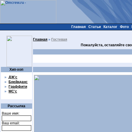
Главная
Статьи
Каталог
Фото
Главная
»
Гостевая
Пожалуйста, оставляйте сво
Хип-хоп
»
ДЖ'с
»
Брейкданс
»
Граффити
»
МС'с
Рассылка
Ваше имя:
Ваш email: