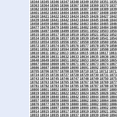
18344
18345
18346
18347
18348
18349
18350
18351
1835
18363
18364
18365
18366
18367
18368
18369
18370
1837
18382
18383
18384
18385
18386
18387
18388
18389
1839
18401
18402
18403
18404
18405
18406
18407
18408
1840
18420
18421
18422
18423
18424
18425
18426
18427
1842
18439
18440
18441
18442
18443
18444
18445
18446
1844
18458
18459
18460
18461
18462
18463
18464
18465
1846
18477
18478
18479
18480
18481
18482
18483
18484
1848
18496
18497
18498
18499
18500
18501
18502
18503
1850
18515
18516
18517
18518
18519
18520
18521
18522
1852
18534
18535
18536
18537
18538
18539
18540
18541
1854
18553
18554
18555
18556
18557
18558
18559
18560
1856
18572
18573
18574
18575
18576
18577
18578
18579
1858
18591
18592
18593
18594
18595
18596
18597
18598
1859
18610
18611
18612
18613
18614
18615
18616
18617
1861
18629
18630
18631
18632
18633
18634
18635
18636
1863
18648
18649
18650
18651
18652
18653
18654
18655
1865
18667
18668
18669
18670
18671
18672
18673
18674
1867
18686
18687
18688
18689
18690
18691
18692
18693
1869
18705
18706
18707
18708
18709
18710
18711
18712
1871
18724
18725
18726
18727
18728
18729
18730
18731
1873
18743
18744
18745
18746
18747
18748
18749
18750
1875
18762
18763
18764
18765
18766
18767
18768
18769
1877
18781
18782
18783
18784
18785
18786
18787
18788
1878
18800
18801
18802
18803
18804
18805
18806
18807
1880
18819
18820
18821
18822
18823
18824
18825
18826
1882
18838
18839
18840
18841
18842
18843
18844
18845
1884
18857
18858
18859
18860
18861
18862
18863
18864
1886
18876
18877
18878
18879
18880
18881
18882
18883
1888
18895
18896
18897
18898
18899
18900
18901
18902
1890
18914
18915
18916
18917
18918
18919
18920
18921
1892
18933
18934
18935
18936
18937
18938
18939
18940
1894