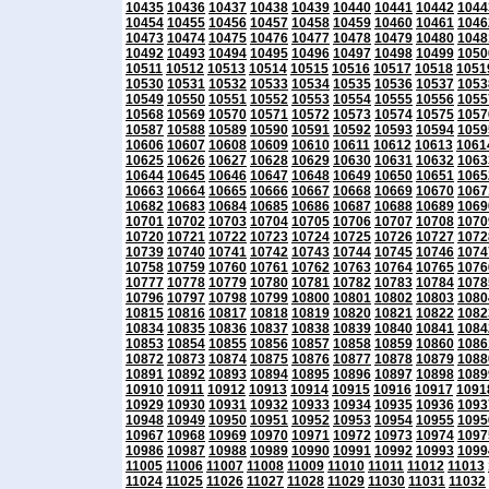
10435
10436
10437
10438
10439
10440
10441
10442
1044
10454
10455
10456
10457
10458
10459
10460
10461
1046
10473
10474
10475
10476
10477
10478
10479
10480
1048
10492
10493
10494
10495
10496
10497
10498
10499
1050
10511
10512
10513
10514
10515
10516
10517
10518
1051
10530
10531
10532
10533
10534
10535
10536
10537
1053
10549
10550
10551
10552
10553
10554
10555
10556
1055
10568
10569
10570
10571
10572
10573
10574
10575
1057
10587
10588
10589
10590
10591
10592
10593
10594
1059
10606
10607
10608
10609
10610
10611
10612
10613
1061
10625
10626
10627
10628
10629
10630
10631
10632
1063
10644
10645
10646
10647
10648
10649
10650
10651
1065
10663
10664
10665
10666
10667
10668
10669
10670
1067
10682
10683
10684
10685
10686
10687
10688
10689
1069
10701
10702
10703
10704
10705
10706
10707
10708
1070
10720
10721
10722
10723
10724
10725
10726
10727
1072
10739
10740
10741
10742
10743
10744
10745
10746
1074
10758
10759
10760
10761
10762
10763
10764
10765
1076
10777
10778
10779
10780
10781
10782
10783
10784
1078
10796
10797
10798
10799
10800
10801
10802
10803
1080
10815
10816
10817
10818
10819
10820
10821
10822
1082
10834
10835
10836
10837
10838
10839
10840
10841
1084
10853
10854
10855
10856
10857
10858
10859
10860
1086
10872
10873
10874
10875
10876
10877
10878
10879
1088
10891
10892
10893
10894
10895
10896
10897
10898
1089
10910
10911
10912
10913
10914
10915
10916
10917
1091
10929
10930
10931
10932
10933
10934
10935
10936
1093
10948
10949
10950
10951
10952
10953
10954
10955
1095
10967
10968
10969
10970
10971
10972
10973
10974
1097
10986
10987
10988
10989
10990
10991
10992
10993
1099
11005
11006
11007
11008
11009
11010
11011
11012
11013
11024
11025
11026
11027
11028
11029
11030
11031
11032