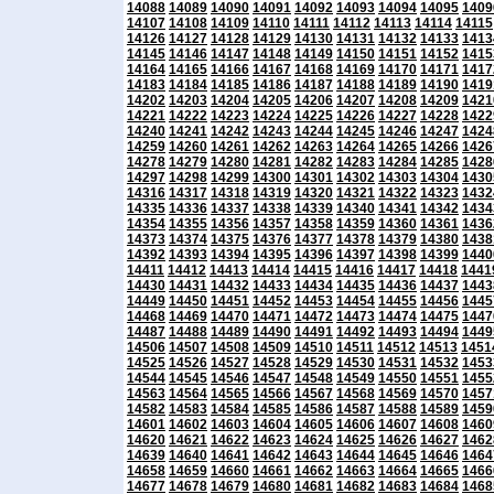
14088
14089
14090
14091
14092
14093
14094
14095
1409
14107
14108
14109
14110
14111
14112
14113
14114
14115
14126
14127
14128
14129
14130
14131
14132
14133
1413
14145
14146
14147
14148
14149
14150
14151
14152
1415
14164
14165
14166
14167
14168
14169
14170
14171
1417
14183
14184
14185
14186
14187
14188
14189
14190
1419
14202
14203
14204
14205
14206
14207
14208
14209
1421
14221
14222
14223
14224
14225
14226
14227
14228
1422
14240
14241
14242
14243
14244
14245
14246
14247
1424
14259
14260
14261
14262
14263
14264
14265
14266
1426
14278
14279
14280
14281
14282
14283
14284
14285
1428
14297
14298
14299
14300
14301
14302
14303
14304
1430
14316
14317
14318
14319
14320
14321
14322
14323
1432
14335
14336
14337
14338
14339
14340
14341
14342
1434
14354
14355
14356
14357
14358
14359
14360
14361
1436
14373
14374
14375
14376
14377
14378
14379
14380
1438
14392
14393
14394
14395
14396
14397
14398
14399
1440
14411
14412
14413
14414
14415
14416
14417
14418
1441
14430
14431
14432
14433
14434
14435
14436
14437
1443
14449
14450
14451
14452
14453
14454
14455
14456
1445
14468
14469
14470
14471
14472
14473
14474
14475
1447
14487
14488
14489
14490
14491
14492
14493
14494
1449
14506
14507
14508
14509
14510
14511
14512
14513
1451
14525
14526
14527
14528
14529
14530
14531
14532
1453
14544
14545
14546
14547
14548
14549
14550
14551
1455
14563
14564
14565
14566
14567
14568
14569
14570
1457
14582
14583
14584
14585
14586
14587
14588
14589
1459
14601
14602
14603
14604
14605
14606
14607
14608
1460
14620
14621
14622
14623
14624
14625
14626
14627
1462
14639
14640
14641
14642
14643
14644
14645
14646
1464
14658
14659
14660
14661
14662
14663
14664
14665
1466
14677
14678
14679
14680
14681
14682
14683
14684
1468