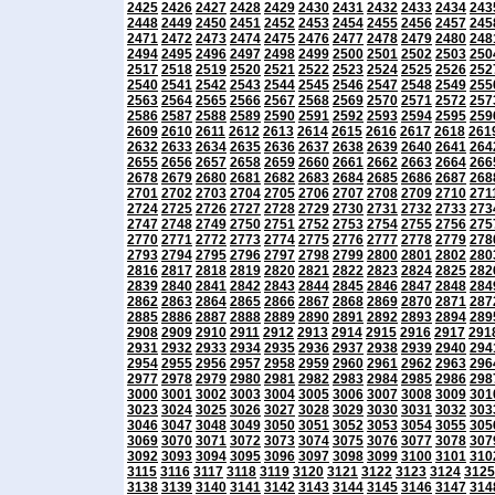
2425
2426
2427
2428
2429
2430
2431
2432
2433
2434
243
2448
2449
2450
2451
2452
2453
2454
2455
2456
2457
245
2471
2472
2473
2474
2475
2476
2477
2478
2479
2480
248
2494
2495
2496
2497
2498
2499
2500
2501
2502
2503
250
2517
2518
2519
2520
2521
2522
2523
2524
2525
2526
252
2540
2541
2542
2543
2544
2545
2546
2547
2548
2549
255
2563
2564
2565
2566
2567
2568
2569
2570
2571
2572
257
2586
2587
2588
2589
2590
2591
2592
2593
2594
2595
259
2609
2610
2611
2612
2613
2614
2615
2616
2617
2618
261
2632
2633
2634
2635
2636
2637
2638
2639
2640
2641
264
2655
2656
2657
2658
2659
2660
2661
2662
2663
2664
266
2678
2679
2680
2681
2682
2683
2684
2685
2686
2687
268
2701
2702
2703
2704
2705
2706
2707
2708
2709
2710
271
2724
2725
2726
2727
2728
2729
2730
2731
2732
2733
273
2747
2748
2749
2750
2751
2752
2753
2754
2755
2756
275
2770
2771
2772
2773
2774
2775
2776
2777
2778
2779
278
2793
2794
2795
2796
2797
2798
2799
2800
2801
2802
280
2816
2817
2818
2819
2820
2821
2822
2823
2824
2825
282
2839
2840
2841
2842
2843
2844
2845
2846
2847
2848
284
2862
2863
2864
2865
2866
2867
2868
2869
2870
2871
287
2885
2886
2887
2888
2889
2890
2891
2892
2893
2894
289
2908
2909
2910
2911
2912
2913
2914
2915
2916
2917
291
2931
2932
2933
2934
2935
2936
2937
2938
2939
2940
294
2954
2955
2956
2957
2958
2959
2960
2961
2962
2963
296
2977
2978
2979
2980
2981
2982
2983
2984
2985
2986
298
3000
3001
3002
3003
3004
3005
3006
3007
3008
3009
301
3023
3024
3025
3026
3027
3028
3029
3030
3031
3032
303
3046
3047
3048
3049
3050
3051
3052
3053
3054
3055
305
3069
3070
3071
3072
3073
3074
3075
3076
3077
3078
307
3092
3093
3094
3095
3096
3097
3098
3099
3100
3101
310
3115
3116
3117
3118
3119
3120
3121
3122
3123
3124
3125
3138
3139
3140
3141
3142
3143
3144
3145
3146
3147
314