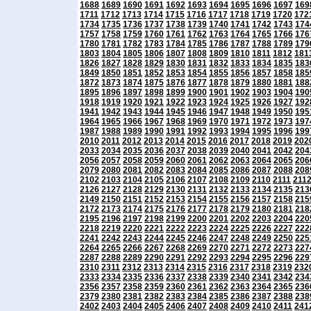
1688
1689
1690
1691
1692
1693
1694
1695
1696
1697
169
1711
1712
1713
1714
1715
1716
1717
1718
1719
1720
172
1734
1735
1736
1737
1738
1739
1740
1741
1742
1743
174
1757
1758
1759
1760
1761
1762
1763
1764
1765
1766
176
1780
1781
1782
1783
1784
1785
1786
1787
1788
1789
179
1803
1804
1805
1806
1807
1808
1809
1810
1811
1812
181
1826
1827
1828
1829
1830
1831
1832
1833
1834
1835
183
1849
1850
1851
1852
1853
1854
1855
1856
1857
1858
185
1872
1873
1874
1875
1876
1877
1878
1879
1880
1881
188
1895
1896
1897
1898
1899
1900
1901
1902
1903
1904
190
1918
1919
1920
1921
1922
1923
1924
1925
1926
1927
192
1941
1942
1943
1944
1945
1946
1947
1948
1949
1950
195
1964
1965
1966
1967
1968
1969
1970
1971
1972
1973
197
1987
1988
1989
1990
1991
1992
1993
1994
1995
1996
199
2010
2011
2012
2013
2014
2015
2016
2017
2018
2019
202
2033
2034
2035
2036
2037
2038
2039
2040
2041
2042
204
2056
2057
2058
2059
2060
2061
2062
2063
2064
2065
206
2079
2080
2081
2082
2083
2084
2085
2086
2087
2088
208
2102
2103
2104
2105
2106
2107
2108
2109
2110
2111
211
2126
2127
2128
2129
2130
2131
2132
2133
2134
2135
213
2149
2150
2151
2152
2153
2154
2155
2156
2157
2158
215
2172
2173
2174
2175
2176
2177
2178
2179
2180
2181
218
2195
2196
2197
2198
2199
2200
2201
2202
2203
2204
220
2218
2219
2220
2221
2222
2223
2224
2225
2226
2227
222
2241
2242
2243
2244
2245
2246
2247
2248
2249
2250
225
2264
2265
2266
2267
2268
2269
2270
2271
2272
2273
227
2287
2288
2289
2290
2291
2292
2293
2294
2295
2296
229
2310
2311
2312
2313
2314
2315
2316
2317
2318
2319
232
2333
2334
2335
2336
2337
2338
2339
2340
2341
2342
234
2356
2357
2358
2359
2360
2361
2362
2363
2364
2365
236
2379
2380
2381
2382
2383
2384
2385
2386
2387
2388
238
2402
2403
2404
2405
2406
2407
2408
2409
2410
2411
241