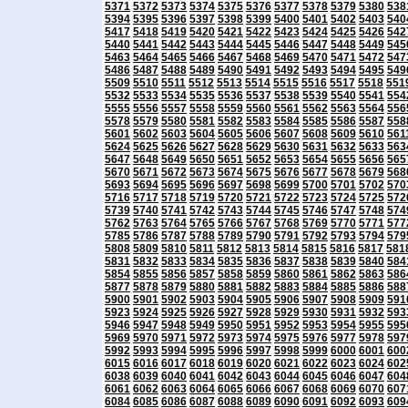
5371
5372
5373
5374
5375
5376
5377
5378
5379
5380
538
5394
5395
5396
5397
5398
5399
5400
5401
5402
5403
540
5417
5418
5419
5420
5421
5422
5423
5424
5425
5426
542
5440
5441
5442
5443
5444
5445
5446
5447
5448
5449
545
5463
5464
5465
5466
5467
5468
5469
5470
5471
5472
547
5486
5487
5488
5489
5490
5491
5492
5493
5494
5495
549
5509
5510
5511
5512
5513
5514
5515
5516
5517
5518
551
5532
5533
5534
5535
5536
5537
5538
5539
5540
5541
554
5555
5556
5557
5558
5559
5560
5561
5562
5563
5564
556
5578
5579
5580
5581
5582
5583
5584
5585
5586
5587
558
5601
5602
5603
5604
5605
5606
5607
5608
5609
5610
561
5624
5625
5626
5627
5628
5629
5630
5631
5632
5633
563
5647
5648
5649
5650
5651
5652
5653
5654
5655
5656
565
5670
5671
5672
5673
5674
5675
5676
5677
5678
5679
568
5693
5694
5695
5696
5697
5698
5699
5700
5701
5702
570
5716
5717
5718
5719
5720
5721
5722
5723
5724
5725
572
5739
5740
5741
5742
5743
5744
5745
5746
5747
5748
574
5762
5763
5764
5765
5766
5767
5768
5769
5770
5771
577
5785
5786
5787
5788
5789
5790
5791
5792
5793
5794
579
5808
5809
5810
5811
5812
5813
5814
5815
5816
5817
581
5831
5832
5833
5834
5835
5836
5837
5838
5839
5840
584
5854
5855
5856
5857
5858
5859
5860
5861
5862
5863
586
5877
5878
5879
5880
5881
5882
5883
5884
5885
5886
588
5900
5901
5902
5903
5904
5905
5906
5907
5908
5909
591
5923
5924
5925
5926
5927
5928
5929
5930
5931
5932
593
5946
5947
5948
5949
5950
5951
5952
5953
5954
5955
595
5969
5970
5971
5972
5973
5974
5975
5976
5977
5978
597
5992
5993
5994
5995
5996
5997
5998
5999
6000
6001
600
6015
6016
6017
6018
6019
6020
6021
6022
6023
6024
602
6038
6039
6040
6041
6042
6043
6044
6045
6046
6047
604
6061
6062
6063
6064
6065
6066
6067
6068
6069
6070
607
6084
6085
6086
6087
6088
6089
6090
6091
6092
6093
609