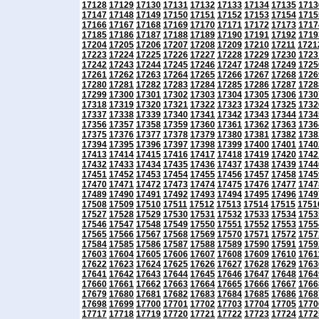
17128
17129
17130
17131
17132
17133
17134
17135
1713
17147
17148
17149
17150
17151
17152
17153
17154
1715
17166
17167
17168
17169
17170
17171
17172
17173
1717
17185
17186
17187
17188
17189
17190
17191
17192
1719
17204
17205
17206
17207
17208
17209
17210
17211
1721
17223
17224
17225
17226
17227
17228
17229
17230
1723
17242
17243
17244
17245
17246
17247
17248
17249
1725
17261
17262
17263
17264
17265
17266
17267
17268
1726
17280
17281
17282
17283
17284
17285
17286
17287
1728
17299
17300
17301
17302
17303
17304
17305
17306
1730
17318
17319
17320
17321
17322
17323
17324
17325
1732
17337
17338
17339
17340
17341
17342
17343
17344
1734
17356
17357
17358
17359
17360
17361
17362
17363
1736
17375
17376
17377
17378
17379
17380
17381
17382
1738
17394
17395
17396
17397
17398
17399
17400
17401
1740
17413
17414
17415
17416
17417
17418
17419
17420
1742
17432
17433
17434
17435
17436
17437
17438
17439
1744
17451
17452
17453
17454
17455
17456
17457
17458
1745
17470
17471
17472
17473
17474
17475
17476
17477
1747
17489
17490
17491
17492
17493
17494
17495
17496
1749
17508
17509
17510
17511
17512
17513
17514
17515
1751
17527
17528
17529
17530
17531
17532
17533
17534
1753
17546
17547
17548
17549
17550
17551
17552
17553
1755
17565
17566
17567
17568
17569
17570
17571
17572
1757
17584
17585
17586
17587
17588
17589
17590
17591
1759
17603
17604
17605
17606
17607
17608
17609
17610
1761
17622
17623
17624
17625
17626
17627
17628
17629
1763
17641
17642
17643
17644
17645
17646
17647
17648
1764
17660
17661
17662
17663
17664
17665
17666
17667
1766
17679
17680
17681
17682
17683
17684
17685
17686
1768
17698
17699
17700
17701
17702
17703
17704
17705
1770
17717
17718
17719
17720
17721
17722
17723
17724
1772