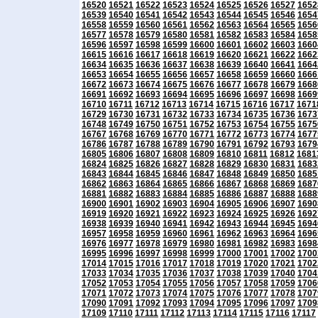
16520
16521
16522
16523
16524
16525
16526
16527
1652
16539
16540
16541
16542
16543
16544
16545
16546
1654
16558
16559
16560
16561
16562
16563
16564
16565
1656
16577
16578
16579
16580
16581
16582
16583
16584
1658
16596
16597
16598
16599
16600
16601
16602
16603
1660
16615
16616
16617
16618
16619
16620
16621
16622
1662
16634
16635
16636
16637
16638
16639
16640
16641
1664
16653
16654
16655
16656
16657
16658
16659
16660
1666
16672
16673
16674
16675
16676
16677
16678
16679
1668
16691
16692
16693
16694
16695
16696
16697
16698
1669
16710
16711
16712
16713
16714
16715
16716
16717
1671
16729
16730
16731
16732
16733
16734
16735
16736
1673
16748
16749
16750
16751
16752
16753
16754
16755
1675
16767
16768
16769
16770
16771
16772
16773
16774
1677
16786
16787
16788
16789
16790
16791
16792
16793
1679
16805
16806
16807
16808
16809
16810
16811
16812
1681
16824
16825
16826
16827
16828
16829
16830
16831
1683
16843
16844
16845
16846
16847
16848
16849
16850
1685
16862
16863
16864
16865
16866
16867
16868
16869
1687
16881
16882
16883
16884
16885
16886
16887
16888
1688
16900
16901
16902
16903
16904
16905
16906
16907
1690
16919
16920
16921
16922
16923
16924
16925
16926
1692
16938
16939
16940
16941
16942
16943
16944
16945
1694
16957
16958
16959
16960
16961
16962
16963
16964
1696
16976
16977
16978
16979
16980
16981
16982
16983
1698
16995
16996
16997
16998
16999
17000
17001
17002
1700
17014
17015
17016
17017
17018
17019
17020
17021
1702
17033
17034
17035
17036
17037
17038
17039
17040
1704
17052
17053
17054
17055
17056
17057
17058
17059
1706
17071
17072
17073
17074
17075
17076
17077
17078
1707
17090
17091
17092
17093
17094
17095
17096
17097
1709
17109
17110
17111
17112
17113
17114
17115
17116
17117