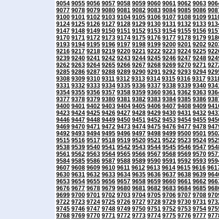
9054
9055
9056
9057
9058
9059
9060
9061
9062
9063
906
9077
9078
9079
9080
9081
9082
9083
9084
9085
9086
908
9100
9101
9102
9103
9104
9105
9106
9107
9108
9109
911
9124
9125
9126
9127
9128
9129
9130
9131
9132
9133
913
9147
9148
9149
9150
9151
9152
9153
9154
9155
9156
915
9170
9171
9172
9173
9174
9175
9176
9177
9178
9179
918
9193
9194
9195
9196
9197
9198
9199
9200
9201
9202
920
9216
9217
9218
9219
9220
9221
9222
9223
9224
9225
922
9239
9240
9241
9242
9243
9244
9245
9246
9247
9248
924
9262
9263
9264
9265
9266
9267
9268
9269
9270
9271
927
9285
9286
9287
9288
9289
9290
9291
9292
9293
9294
929
9308
9309
9310
9311
9312
9313
9314
9315
9316
9317
931
9331
9332
9333
9334
9335
9336
9337
9338
9339
9340
934
9354
9355
9356
9357
9358
9359
9360
9361
9362
9363
936
9377
9378
9379
9380
9381
9382
9383
9384
9385
9386
938
9400
9401
9402
9403
9404
9405
9406
9407
9408
9409
941
9423
9424
9425
9426
9427
9428
9429
9430
9431
9432
943
9446
9447
9448
9449
9450
9451
9452
9453
9454
9455
945
9469
9470
9471
9472
9473
9474
9475
9476
9477
9478
947
9492
9493
9494
9495
9496
9497
9498
9499
9500
9501
950
9515
9516
9517
9518
9519
9520
9521
9522
9523
9524
952
9538
9539
9540
9541
9542
9543
9544
9545
9546
9547
954
9561
9562
9563
9564
9565
9566
9567
9568
9569
9570
957
9584
9585
9586
9587
9588
9589
9590
9591
9592
9593
959
9607
9608
9609
9610
9611
9612
9613
9614
9615
9616
961
9630
9631
9632
9633
9634
9635
9636
9637
9638
9639
964
9653
9654
9655
9656
9657
9658
9659
9660
9661
9662
966
9676
9677
9678
9679
9680
9681
9682
9683
9684
9685
968
9699
9700
9701
9702
9703
9704
9705
9706
9707
9708
970
9722
9723
9724
9725
9726
9727
9728
9729
9730
9731
973
9745
9746
9747
9748
9749
9750
9751
9752
9753
9754
975
9768
9769
9770
9771
9772
9773
9774
9775
9776
9777
977