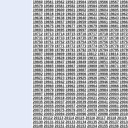
19560
19561
19562
19563
19564
19565
19566
19567
1956
19579
19580
19581
19582
19583
19584
19585
19586
1958
19598
19599
19600
19601
19602
19603
19604
19605
1960
19617
19618
19619
19620
19621
19622
19623
19624
1962
19636
19637
19638
19639
19640
19641
19642
19643
1964
19655
19656
19657
19658
19659
19660
19661
19662
1966
19674
19675
19676
19677
19678
19679
19680
19681
1968
19693
19694
19695
19696
19697
19698
19699
19700
1970
19712
19713
19714
19715
19716
19717
19718
19719
1972
19731
19732
19733
19734
19735
19736
19737
19738
1973
19750
19751
19752
19753
19754
19755
19756
19757
1975
19769
19770
19771
19772
19773
19774
19775
19776
1977
19788
19789
19790
19791
19792
19793
19794
19795
1979
19807
19808
19809
19810
19811
19812
19813
19814
1981
19826
19827
19828
19829
19830
19831
19832
19833
1983
19845
19846
19847
19848
19849
19850
19851
19852
1985
19864
19865
19866
19867
19868
19869
19870
19871
1987
19883
19884
19885
19886
19887
19888
19889
19890
1989
19902
19903
19904
19905
19906
19907
19908
19909
1991
19921
19922
19923
19924
19925
19926
19927
19928
1992
19940
19941
19942
19943
19944
19945
19946
19947
1994
19959
19960
19961
19962
19963
19964
19965
19966
1996
19978
19979
19980
19981
19982
19983
19984
19985
1998
19997
19998
19999
20000
20001
20002
20003
20004
2000
20016
20017
20018
20019
20020
20021
20022
20023
2002
20035
20036
20037
20038
20039
20040
20041
20042
2004
20054
20055
20056
20057
20058
20059
20060
20061
2006
20073
20074
20075
20076
20077
20078
20079
20080
2008
20092
20093
20094
20095
20096
20097
20098
20099
2010
20111
20112
20113
20114
20115
20116
20117
20118
20119
20130
20131
20132
20133
20134
20135
20136
20137
2013
20149
20150
20151
20152
20153
20154
20155
20156
2015