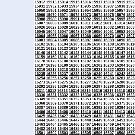
15912
15913
15914
15915
15916
15917
15918
15919
1592
15931
15932
15933
15934
15935
15936
15937
15938
1593
15950
15951
15952
15953
15954
15955
15956
15957
1595
15969
15970
15971
15972
15973
15974
15975
15976
1597
15988
15989
15990
15991
15992
15993
15994
15995
1599
16007
16008
16009
16010
16011
16012
16013
16014
1601
16026
16027
16028
16029
16030
16031
16032
16033
1603
16045
16046
16047
16048
16049
16050
16051
16052
1605
16064
16065
16066
16067
16068
16069
16070
16071
1607
16083
16084
16085
16086
16087
16088
16089
16090
1609
16102
16103
16104
16105
16106
16107
16108
16109
1611
16121
16122
16123
16124
16125
16126
16127
16128
1612
16140
16141
16142
16143
16144
16145
16146
16147
1614
16159
16160
16161
16162
16163
16164
16165
16166
1616
16178
16179
16180
16181
16182
16183
16184
16185
1618
16197
16198
16199
16200
16201
16202
16203
16204
1620
16216
16217
16218
16219
16220
16221
16222
16223
1622
16235
16236
16237
16238
16239
16240
16241
16242
1624
16254
16255
16256
16257
16258
16259
16260
16261
1626
16273
16274
16275
16276
16277
16278
16279
16280
1628
16292
16293
16294
16295
16296
16297
16298
16299
1630
16311
16312
16313
16314
16315
16316
16317
16318
1631
16330
16331
16332
16333
16334
16335
16336
16337
1633
16349
16350
16351
16352
16353
16354
16355
16356
1635
16368
16369
16370
16371
16372
16373
16374
16375
1637
16387
16388
16389
16390
16391
16392
16393
16394
1639
16406
16407
16408
16409
16410
16411
16412
16413
1641
16425
16426
16427
16428
16429
16430
16431
16432
1643
16444
16445
16446
16447
16448
16449
16450
16451
1645
16463
16464
16465
16466
16467
16468
16469
16470
1647
16482
16483
16484
16485
16486
16487
16488
16489
1649
16501
16502
16503
16504
16505
16506
16507
16508
1650