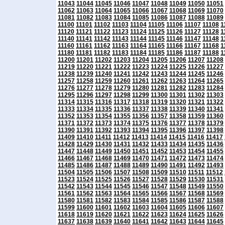
11043
11044
11045
11046
11047
11048
11049
11050
11051
11062
11063
11064
11065
11066
11067
11068
11069
11070
11081
11082
11083
11084
11085
11086
11087
11088
11089
11100
11101
11102
11103
11104
11105
11106
11107
11108
1
11120
11121
11122
11123
11124
11125
11126
11127
11128
1
11140
11141
11142
11143
11144
11145
11146
11147
11148
1
11160
11161
11162
11163
11164
11165
11166
11167
11168
1
11180
11181
11182
11183
11184
11185
11186
11187
11188
1
11200
11201
11202
11203
11204
11205
11206
11207
11208
11219
11220
11221
11222
11223
11224
11225
11226
11227
11238
11239
11240
11241
11242
11243
11244
11245
11246
11257
11258
11259
11260
11261
11262
11263
11264
11265
11276
11277
11278
11279
11280
11281
11282
11283
11284
11295
11296
11297
11298
11299
11300
11301
11302
11303
11314
11315
11316
11317
11318
11319
11320
11321
11322
11333
11334
11335
11336
11337
11338
11339
11340
11341
11352
11353
11354
11355
11356
11357
11358
11359
11360
11371
11372
11373
11374
11375
11376
11377
11378
11379
11390
11391
11392
11393
11394
11395
11396
11397
11398
11409
11410
11411
11412
11413
11414
11415
11416
11417
11428
11429
11430
11431
11432
11433
11434
11435
11436
11447
11448
11449
11450
11451
11452
11453
11454
11455
11466
11467
11468
11469
11470
11471
11472
11473
11474
11485
11486
11487
11488
11489
11490
11491
11492
11493
11504
11505
11506
11507
11508
11509
11510
11511
11512
11523
11524
11525
11526
11527
11528
11529
11530
11531
11542
11543
11544
11545
11546
11547
11548
11549
11550
11561
11562
11563
11564
11565
11566
11567
11568
11569
11580
11581
11582
11583
11584
11585
11586
11587
11588
11599
11600
11601
11602
11603
11604
11605
11606
11607
11618
11619
11620
11621
11622
11623
11624
11625
11626
11637
11638
11639
11640
11641
11642
11643
11644
11645