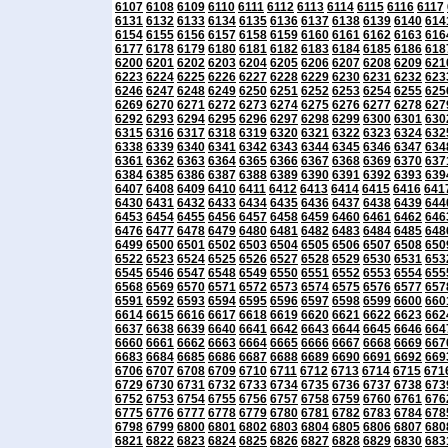
6107
6108
6109
6110
6111
6112
6113
6114
6115
6116
6117
6131
6132
6133
6134
6135
6136
6137
6138
6139
6140
614
6154
6155
6156
6157
6158
6159
6160
6161
6162
6163
616
6177
6178
6179
6180
6181
6182
6183
6184
6185
6186
618
6200
6201
6202
6203
6204
6205
6206
6207
6208
6209
621
6223
6224
6225
6226
6227
6228
6229
6230
6231
6232
623
6246
6247
6248
6249
6250
6251
6252
6253
6254
6255
625
6269
6270
6271
6272
6273
6274
6275
6276
6277
6278
627
6292
6293
6294
6295
6296
6297
6298
6299
6300
6301
630
6315
6316
6317
6318
6319
6320
6321
6322
6323
6324
632
6338
6339
6340
6341
6342
6343
6344
6345
6346
6347
634
6361
6362
6363
6364
6365
6366
6367
6368
6369
6370
637
6384
6385
6386
6387
6388
6389
6390
6391
6392
6393
639
6407
6408
6409
6410
6411
6412
6413
6414
6415
6416
641
6430
6431
6432
6433
6434
6435
6436
6437
6438
6439
644
6453
6454
6455
6456
6457
6458
6459
6460
6461
6462
646
6476
6477
6478
6479
6480
6481
6482
6483
6484
6485
648
6499
6500
6501
6502
6503
6504
6505
6506
6507
6508
650
6522
6523
6524
6525
6526
6527
6528
6529
6530
6531
653
6545
6546
6547
6548
6549
6550
6551
6552
6553
6554
655
6568
6569
6570
6571
6572
6573
6574
6575
6576
6577
657
6591
6592
6593
6594
6595
6596
6597
6598
6599
6600
660
6614
6615
6616
6617
6618
6619
6620
6621
6622
6623
662
6637
6638
6639
6640
6641
6642
6643
6644
6645
6646
664
6660
6661
6662
6663
6664
6665
6666
6667
6668
6669
667
6683
6684
6685
6686
6687
6688
6689
6690
6691
6692
669
6706
6707
6708
6709
6710
6711
6712
6713
6714
6715
671
6729
6730
6731
6732
6733
6734
6735
6736
6737
6738
673
6752
6753
6754
6755
6756
6757
6758
6759
6760
6761
676
6775
6776
6777
6778
6779
6780
6781
6782
6783
6784
678
6798
6799
6800
6801
6802
6803
6804
6805
6806
6807
680
6821
6822
6823
6824
6825
6826
6827
6828
6829
6830
683