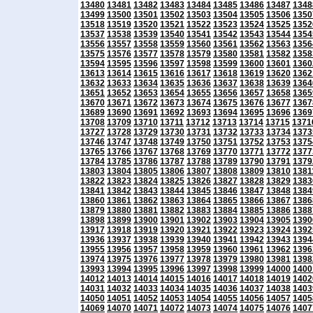
13480
13481
13482
13483
13484
13485
13486
13487
1348
13499
13500
13501
13502
13503
13504
13505
13506
1350
13518
13519
13520
13521
13522
13523
13524
13525
1352
13537
13538
13539
13540
13541
13542
13543
13544
1354
13556
13557
13558
13559
13560
13561
13562
13563
1356
13575
13576
13577
13578
13579
13580
13581
13582
1358
13594
13595
13596
13597
13598
13599
13600
13601
1360
13613
13614
13615
13616
13617
13618
13619
13620
1362
13632
13633
13634
13635
13636
13637
13638
13639
1364
13651
13652
13653
13654
13655
13656
13657
13658
1365
13670
13671
13672
13673
13674
13675
13676
13677
1367
13689
13690
13691
13692
13693
13694
13695
13696
1369
13708
13709
13710
13711
13712
13713
13714
13715
1371
13727
13728
13729
13730
13731
13732
13733
13734
1373
13746
13747
13748
13749
13750
13751
13752
13753
1375
13765
13766
13767
13768
13769
13770
13771
13772
1377
13784
13785
13786
13787
13788
13789
13790
13791
1379
13803
13804
13805
13806
13807
13808
13809
13810
1381
13822
13823
13824
13825
13826
13827
13828
13829
1383
13841
13842
13843
13844
13845
13846
13847
13848
1384
13860
13861
13862
13863
13864
13865
13866
13867
1386
13879
13880
13881
13882
13883
13884
13885
13886
1388
13898
13899
13900
13901
13902
13903
13904
13905
1390
13917
13918
13919
13920
13921
13922
13923
13924
1392
13936
13937
13938
13939
13940
13941
13942
13943
1394
13955
13956
13957
13958
13959
13960
13961
13962
1396
13974
13975
13976
13977
13978
13979
13980
13981
1398
13993
13994
13995
13996
13997
13998
13999
14000
1400
14012
14013
14014
14015
14016
14017
14018
14019
1402
14031
14032
14033
14034
14035
14036
14037
14038
1403
14050
14051
14052
14053
14054
14055
14056
14057
1405
14069
14070
14071
14072
14073
14074
14075
14076
1407