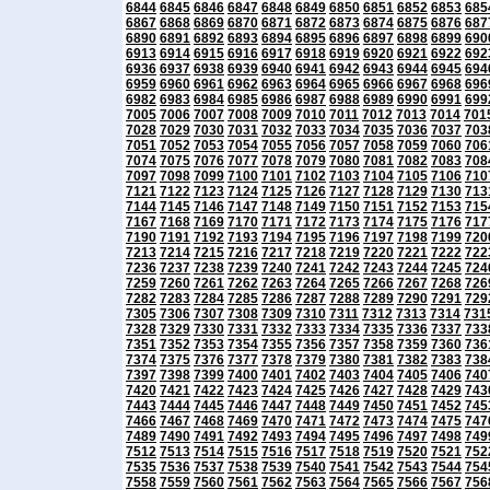
6844
6845
6846
6847
6848
6849
6850
6851
6852
6853
685
6867
6868
6869
6870
6871
6872
6873
6874
6875
6876
687
6890
6891
6892
6893
6894
6895
6896
6897
6898
6899
690
6913
6914
6915
6916
6917
6918
6919
6920
6921
6922
692
6936
6937
6938
6939
6940
6941
6942
6943
6944
6945
694
6959
6960
6961
6962
6963
6964
6965
6966
6967
6968
696
6982
6983
6984
6985
6986
6987
6988
6989
6990
6991
699
7005
7006
7007
7008
7009
7010
7011
7012
7013
7014
701
7028
7029
7030
7031
7032
7033
7034
7035
7036
7037
703
7051
7052
7053
7054
7055
7056
7057
7058
7059
7060
706
7074
7075
7076
7077
7078
7079
7080
7081
7082
7083
708
7097
7098
7099
7100
7101
7102
7103
7104
7105
7106
710
7121
7122
7123
7124
7125
7126
7127
7128
7129
7130
713
7144
7145
7146
7147
7148
7149
7150
7151
7152
7153
715
7167
7168
7169
7170
7171
7172
7173
7174
7175
7176
717
7190
7191
7192
7193
7194
7195
7196
7197
7198
7199
720
7213
7214
7215
7216
7217
7218
7219
7220
7221
7222
722
7236
7237
7238
7239
7240
7241
7242
7243
7244
7245
724
7259
7260
7261
7262
7263
7264
7265
7266
7267
7268
726
7282
7283
7284
7285
7286
7287
7288
7289
7290
7291
729
7305
7306
7307
7308
7309
7310
7311
7312
7313
7314
731
7328
7329
7330
7331
7332
7333
7334
7335
7336
7337
733
7351
7352
7353
7354
7355
7356
7357
7358
7359
7360
736
7374
7375
7376
7377
7378
7379
7380
7381
7382
7383
738
7397
7398
7399
7400
7401
7402
7403
7404
7405
7406
740
7420
7421
7422
7423
7424
7425
7426
7427
7428
7429
743
7443
7444
7445
7446
7447
7448
7449
7450
7451
7452
745
7466
7467
7468
7469
7470
7471
7472
7473
7474
7475
747
7489
7490
7491
7492
7493
7494
7495
7496
7497
7498
749
7512
7513
7514
7515
7516
7517
7518
7519
7520
7521
752
7535
7536
7537
7538
7539
7540
7541
7542
7543
7544
754
7558
7559
7560
7561
7562
7563
7564
7565
7566
7567
756