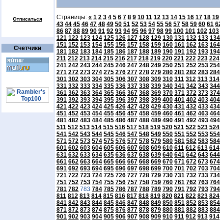
Страницы:
«
1
2
3
4
5
6
7
8
9
10
11
12
13
14
15
16
17
18
19
Отписаться
43
44
45
46
47
48
49
50
51
52
53
54
55
56
57
58
59
60
61
6
86
87
88
89
90
91
92
93
94
95
96
97
98
99
100
101
102
103
121
122
123
124
125
126
127
128
129
130
131
132
133
134
151
152
153
154
155
156
157
158
159
160
161
162
163
164
Счетчики
181
182
183
184
185
186
187
188
189
190
191
192
193
194
211
212
213
214
215
216
217
218
219
220
221
222
223
224
241
242
243
244
245
246
247
248
249
250
251
252
253
254
271
272
273
274
275
276
277
278
279
280
281
282
283
284
301
302
303
304
305
306
307
308
309
310
311
312
313
314
331
332
333
334
335
336
337
338
339
340
341
342
343
344
361
362
363
364
365
366
367
368
369
370
371
372
373
374
391
392
393
394
395
396
397
398
399
400
401
402
403
404
421
422
423
424
425
426
427
428
429
430
431
432
433
434
451
452
453
454
455
456
457
458
459
460
461
462
463
464
481
482
483
484
485
486
487
488
489
490
491
492
493
494
511
512
513
514
515
516
517
518
519
520
521
522
523
524
541
542
543
544
545
546
547
548
549
550
551
552
553
554
571
572
573
574
575
576
577
578
579
580
581
582
583
584
601
602
603
604
605
606
607
608
609
610
611
612
613
614
631
632
633
634
635
636
637
638
639
640
641
642
643
644
661
662
663
664
665
666
667
668
669
670
671
672
673
674
691
692
693
694
695
696
697
698
699
700
701
702
703
704
721
722
723
724
725
726
727
728
729
730
731
732
733
734
751
752
753
754
755
756
757
758
759
760
761
762
763
764
781
782
783
784
785
786
787
788
789
790
791
792
793
794
811
812
813
814
815
816
817
818
819
820
821
822
823
824
841
842
843
844
845
846
847
848
849
850
851
852
853
854
871
872
873
874
875
876
877
878
879
880
881
882
883
884
901
902
903
904
905
906
907
908
909
910
911
912
913
914