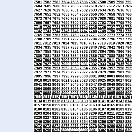
7581
7582
7583
7584
7585
7586
7587
7588
7589
7590
759
7604
7605
7606
7607
7608
7609
7610
7611
7612
7613
761
7627
7628
7629
7630
7631
7632
7633
7634
7635
7636
763
7650
7651
7652
7653
7654
7655
7656
7657
7658
7659
766
7673
7674
7675
7676
7677
7678
7679
7680
7681
7682
768
7696
7697
7698
7699
7700
7701
7702
7703
7704
7705
770
7719
7720
7721
7722
7723
7724
7725
7726
7727
7728
772
7742
7743
7744
7745
7746
7747
7748
7749
7750
7751
775
7765
7766
7767
7768
7769
7770
7771
7772
7773
7774
777
7788
7789
7790
7791
7792
7793
7794
7795
7796
7797
779
7811
7812
7813
7814
7815
7816
7817
7818
7819
7820
782
7834
7835
7836
7837
7838
7839
7840
7841
7842
7843
784
7857
7858
7859
7860
7861
7862
7863
7864
7865
7866
786
7880
7881
7882
7883
7884
7885
7886
7887
7888
7889
789
7903
7904
7905
7906
7907
7908
7909
7910
7911
7912
791
7926
7927
7928
7929
7930
7931
7932
7933
7934
7935
793
7949
7950
7951
7952
7953
7954
7955
7956
7957
7958
795
7972
7973
7974
7975
7976
7977
7978
7979
7980
7981
798
7995
7996
7997
7998
7999
8000
8001
8002
8003
8004
800
8018
8019
8020
8021
8022
8023
8024
8025
8026
8027
802
8041
8042
8043
8044
8045
8046
8047
8048
8049
8050
805
8064
8065
8066
8067
8068
8069
8070
8071
8072
8073
807
8087
8088
8089
8090
8091
8092
8093
8094
8095
8096
809
8110
8111
8112
8113
8114
8115
8116
8117
8118
8119
8120
8134
8135
8136
8137
8138
8139
8140
8141
8142
8143
814
8157
8158
8159
8160
8161
8162
8163
8164
8165
8166
816
8180
8181
8182
8183
8184
8185
8186
8187
8188
8189
819
8203
8204
8205
8206
8207
8208
8209
8210
8211
8212
821
8226
8227
8228
8229
8230
8231
8232
8233
8234
8235
823
8249
8250
8251
8252
8253
8254
8255
8256
8257
8258
825
8272
8273
8274
8275
8276
8277
8278
8279
8280
8281
828
8295
8296
8297
8298
8299
8300
8301
8302
8303
8304
830