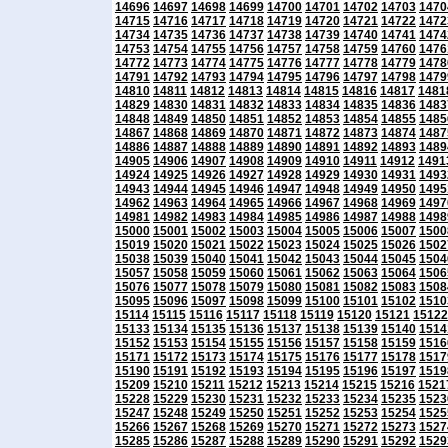
14696
14697
14698
14699
14700
14701
14702
14703
1470
14715
14716
14717
14718
14719
14720
14721
14722
1472
14734
14735
14736
14737
14738
14739
14740
14741
1474
14753
14754
14755
14756
14757
14758
14759
14760
1476
14772
14773
14774
14775
14776
14777
14778
14779
1478
14791
14792
14793
14794
14795
14796
14797
14798
1479
14810
14811
14812
14813
14814
14815
14816
14817
1481
14829
14830
14831
14832
14833
14834
14835
14836
1483
14848
14849
14850
14851
14852
14853
14854
14855
1485
14867
14868
14869
14870
14871
14872
14873
14874
1487
14886
14887
14888
14889
14890
14891
14892
14893
1489
14905
14906
14907
14908
14909
14910
14911
14912
1491
14924
14925
14926
14927
14928
14929
14930
14931
1493
14943
14944
14945
14946
14947
14948
14949
14950
1495
14962
14963
14964
14965
14966
14967
14968
14969
1497
14981
14982
14983
14984
14985
14986
14987
14988
1498
15000
15001
15002
15003
15004
15005
15006
15007
1500
15019
15020
15021
15022
15023
15024
15025
15026
1502
15038
15039
15040
15041
15042
15043
15044
15045
1504
15057
15058
15059
15060
15061
15062
15063
15064
1506
15076
15077
15078
15079
15080
15081
15082
15083
1508
15095
15096
15097
15098
15099
15100
15101
15102
1510
15114
15115
15116
15117
15118
15119
15120
15121
15122
15133
15134
15135
15136
15137
15138
15139
15140
1514
15152
15153
15154
15155
15156
15157
15158
15159
1516
15171
15172
15173
15174
15175
15176
15177
15178
1517
15190
15191
15192
15193
15194
15195
15196
15197
1519
15209
15210
15211
15212
15213
15214
15215
15216
1521
15228
15229
15230
15231
15232
15233
15234
15235
1523
15247
15248
15249
15250
15251
15252
15253
15254
1525
15266
15267
15268
15269
15270
15271
15272
15273
1527
15285
15286
15287
15288
15289
15290
15291
15292
1529