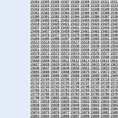
15304
15305
15306
15307
15308
15309
15310
15311
1531
15323
15324
15325
15326
15327
15328
15329
15330
1533
15342
15343
15344
15345
15346
15347
15348
15349
1535
15361
15362
15363
15364
15365
15366
15367
15368
1536
15380
15381
15382
15383
15384
15385
15386
15387
1538
15399
15400
15401
15402
15403
15404
15405
15406
1540
15418
15419
15420
15421
15422
15423
15424
15425
1542
15437
15438
15439
15440
15441
15442
15443
15444
1544
15456
15457
15458
15459
15460
15461
15462
15463
1546
15475
15476
15477
15478
15479
15480
15481
15482
1548
15494
15495
15496
15497
15498
15499
15500
15501
1550
15513
15514
15515
15516
15517
15518
15519
15520
1552
15532
15533
15534
15535
15536
15537
15538
15539
1554
15551
15552
15553
15554
15555
15556
15557
15558
1555
15570
15571
15572
15573
15574
15575
15576
15577
1557
15589
15590
15591
15592
15593
15594
15595
15596
1559
15608
15609
15610
15611
15612
15613
15614
15615
1561
15627
15628
15629
15630
15631
15632
15633
15634
1563
15646
15647
15648
15649
15650
15651
15652
15653
1565
15665
15666
15667
15668
15669
15670
15671
15672
1567
15684
15685
15686
15687
15688
15689
15690
15691
1569
15703
15704
15705
15706
15707
15708
15709
15710
1571
15722
15723
15724
15725
15726
15727
15728
15729
1573
15741
15742
15743
15744
15745
15746
15747
15748
1574
15760
15761
15762
15763
15764
15765
15766
15767
1576
15779
15780
15781
15782
15783
15784
15785
15786
1578
15798
15799
15800
15801
15802
15803
15804
15805
1580
15817
15818
15819
15820
15821
15822
15823
15824
1582
15836
15837
15838
15839
15840
15841
15842
15843
1584
15855
15856
15857
15858
15859
15860
15861
15862
1586
15874
15875
15876
15877
15878
15879
15880
15881
1588
15893
15894
15895
15896
15897
15898
15899
15900
1590