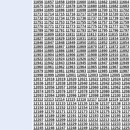
11656
11657
11658
11659
11660
11661
11662
11663
11664
11675
11676
11677
11678
11679
11680
11681
11682
11683
11694
11695
11696
11697
11698
11699
11700
11701
11702
11713
11714
11715
11716
11717
11718
11719
11720
11721
11732
11733
11734
11735
11736
11737
11738
11739
11740
11751
11752
11753
11754
11755
11756
11757
11758
11759
11770
11771
11772
11773
11774
11775
11776
11777
11778
11789
11790
11791
11792
11793
11794
11795
11796
11797
11808
11809
11810
11811
11812
11813
11814
11815
11816
11827
11828
11829
11830
11831
11832
11833
11834
11835
11846
11847
11848
11849
11850
11851
11852
11853
11854
11865
11866
11867
11868
11869
11870
11871
11872
11873
11884
11885
11886
11887
11888
11889
11890
11891
11892
11903
11904
11905
11906
11907
11908
11909
11910
11911
11922
11923
11924
11925
11926
11927
11928
11929
11930
11941
11942
11943
11944
11945
11946
11947
11948
11949
11960
11961
11962
11963
11964
11965
11966
11967
11968
11979
11980
11981
11982
11983
11984
11985
11986
11987
11998
11999
12000
12001
12002
12003
12004
12005
1200
12017
12018
12019
12020
12021
12022
12023
12024
1202
12036
12037
12038
12039
12040
12041
12042
12043
1204
12055
12056
12057
12058
12059
12060
12061
12062
1206
12074
12075
12076
12077
12078
12079
12080
12081
1208
12093
12094
12095
12096
12097
12098
12099
12100
1210
12112
12113
12114
12115
12116
12117
12118
12119
12120
12131
12132
12133
12134
12135
12136
12137
12138
1213
12150
12151
12152
12153
12154
12155
12156
12157
1215
12169
12170
12171
12172
12173
12174
12175
12176
1217
12188
12189
12190
12191
12192
12193
12194
12195
1219
12207
12208
12209
12210
12211
12212
12213
12214
1221
12226
12227
12228
12229
12230
12231
12232
12233
1223
12245
12246
12247
12248
12249
12250
12251
12252
1225