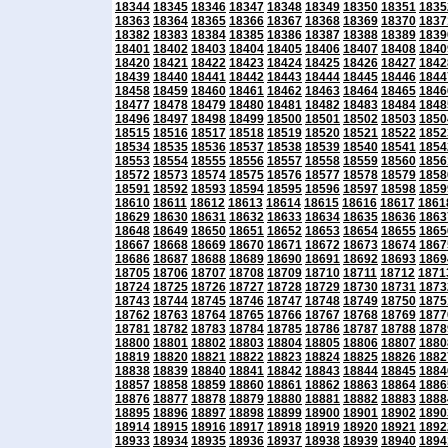
18344
18345
18346
18347
18348
18349
18350
18351
1835
18363
18364
18365
18366
18367
18368
18369
18370
1837
18382
18383
18384
18385
18386
18387
18388
18389
1839
18401
18402
18403
18404
18405
18406
18407
18408
1840
18420
18421
18422
18423
18424
18425
18426
18427
1842
18439
18440
18441
18442
18443
18444
18445
18446
1844
18458
18459
18460
18461
18462
18463
18464
18465
1846
18477
18478
18479
18480
18481
18482
18483
18484
1848
18496
18497
18498
18499
18500
18501
18502
18503
1850
18515
18516
18517
18518
18519
18520
18521
18522
1852
18534
18535
18536
18537
18538
18539
18540
18541
1854
18553
18554
18555
18556
18557
18558
18559
18560
1856
18572
18573
18574
18575
18576
18577
18578
18579
1858
18591
18592
18593
18594
18595
18596
18597
18598
1859
18610
18611
18612
18613
18614
18615
18616
18617
1861
18629
18630
18631
18632
18633
18634
18635
18636
1863
18648
18649
18650
18651
18652
18653
18654
18655
1865
18667
18668
18669
18670
18671
18672
18673
18674
1867
18686
18687
18688
18689
18690
18691
18692
18693
1869
18705
18706
18707
18708
18709
18710
18711
18712
1871
18724
18725
18726
18727
18728
18729
18730
18731
1873
18743
18744
18745
18746
18747
18748
18749
18750
1875
18762
18763
18764
18765
18766
18767
18768
18769
1877
18781
18782
18783
18784
18785
18786
18787
18788
1878
18800
18801
18802
18803
18804
18805
18806
18807
1880
18819
18820
18821
18822
18823
18824
18825
18826
1882
18838
18839
18840
18841
18842
18843
18844
18845
1884
18857
18858
18859
18860
18861
18862
18863
18864
1886
18876
18877
18878
18879
18880
18881
18882
18883
1888
18895
18896
18897
18898
18899
18900
18901
18902
1890
18914
18915
18916
18917
18918
18919
18920
18921
1892
18933
18934
18935
18936
18937
18938
18939
18940
1894