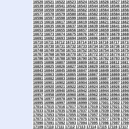
16520
16521
16522
16523
16524
16525
16526
16527
1652
16539
16540
16541
16542
16543
16544
16545
16546
1654
16558
16559
16560
16561
16562
16563
16564
16565
1656
16577
16578
16579
16580
16581
16582
16583
16584
1658
16596
16597
16598
16599
16600
16601
16602
16603
1660
16615
16616
16617
16618
16619
16620
16621
16622
1662
16634
16635
16636
16637
16638
16639
16640
16641
1664
16653
16654
16655
16656
16657
16658
16659
16660
1666
16672
16673
16674
16675
16676
16677
16678
16679
1668
16691
16692
16693
16694
16695
16696
16697
16698
1669
16710
16711
16712
16713
16714
16715
16716
16717
1671
16729
16730
16731
16732
16733
16734
16735
16736
1673
16748
16749
16750
16751
16752
16753
16754
16755
1675
16767
16768
16769
16770
16771
16772
16773
16774
1677
16786
16787
16788
16789
16790
16791
16792
16793
1679
16805
16806
16807
16808
16809
16810
16811
16812
1681
16824
16825
16826
16827
16828
16829
16830
16831
1683
16843
16844
16845
16846
16847
16848
16849
16850
1685
16862
16863
16864
16865
16866
16867
16868
16869
1687
16881
16882
16883
16884
16885
16886
16887
16888
1688
16900
16901
16902
16903
16904
16905
16906
16907
1690
16919
16920
16921
16922
16923
16924
16925
16926
1692
16938
16939
16940
16941
16942
16943
16944
16945
1694
16957
16958
16959
16960
16961
16962
16963
16964
1696
16976
16977
16978
16979
16980
16981
16982
16983
1698
16995
16996
16997
16998
16999
17000
17001
17002
1700
17014
17015
17016
17017
17018
17019
17020
17021
1702
17033
17034
17035
17036
17037
17038
17039
17040
1704
17052
17053
17054
17055
17056
17057
17058
17059
1706
17071
17072
17073
17074
17075
17076
17077
17078
1707
17090
17091
17092
17093
17094
17095
17096
17097
1709
17109
17110
17111
17112
17113
17114
17115
17116
17117