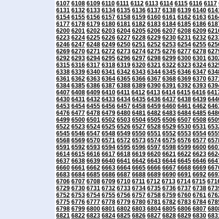
6107
6108
6109
6110
6111
6112
6113
6114
6115
6116
6117
6131
6132
6133
6134
6135
6136
6137
6138
6139
6140
614
6154
6155
6156
6157
6158
6159
6160
6161
6162
6163
616
6177
6178
6179
6180
6181
6182
6183
6184
6185
6186
618
6200
6201
6202
6203
6204
6205
6206
6207
6208
6209
621
6223
6224
6225
6226
6227
6228
6229
6230
6231
6232
623
6246
6247
6248
6249
6250
6251
6252
6253
6254
6255
625
6269
6270
6271
6272
6273
6274
6275
6276
6277
6278
627
6292
6293
6294
6295
6296
6297
6298
6299
6300
6301
630
6315
6316
6317
6318
6319
6320
6321
6322
6323
6324
632
6338
6339
6340
6341
6342
6343
6344
6345
6346
6347
634
6361
6362
6363
6364
6365
6366
6367
6368
6369
6370
637
6384
6385
6386
6387
6388
6389
6390
6391
6392
6393
639
6407
6408
6409
6410
6411
6412
6413
6414
6415
6416
641
6430
6431
6432
6433
6434
6435
6436
6437
6438
6439
644
6453
6454
6455
6456
6457
6458
6459
6460
6461
6462
646
6476
6477
6478
6479
6480
6481
6482
6483
6484
6485
648
6499
6500
6501
6502
6503
6504
6505
6506
6507
6508
650
6522
6523
6524
6525
6526
6527
6528
6529
6530
6531
653
6545
6546
6547
6548
6549
6550
6551
6552
6553
6554
655
6568
6569
6570
6571
6572
6573
6574
6575
6576
6577
657
6591
6592
6593
6594
6595
6596
6597
6598
6599
6600
660
6614
6615
6616
6617
6618
6619
6620
6621
6622
6623
662
6637
6638
6639
6640
6641
6642
6643
6644
6645
6646
664
6660
6661
6662
6663
6664
6665
6666
6667
6668
6669
667
6683
6684
6685
6686
6687
6688
6689
6690
6691
6692
669
6706
6707
6708
6709
6710
6711
6712
6713
6714
6715
671
6729
6730
6731
6732
6733
6734
6735
6736
6737
6738
673
6752
6753
6754
6755
6756
6757
6758
6759
6760
6761
676
6775
6776
6777
6778
6779
6780
6781
6782
6783
6784
678
6798
6799
6800
6801
6802
6803
6804
6805
6806
6807
680
6821
6822
6823
6824
6825
6826
6827
6828
6829
6830
683