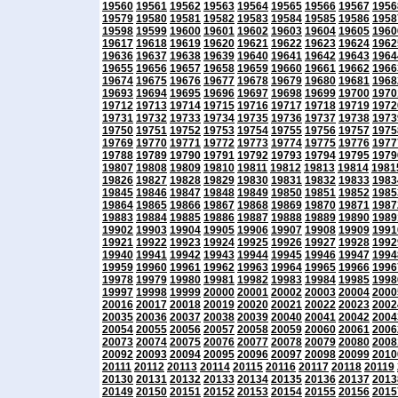
19560
19561
19562
19563
19564
19565
19566
19567
1956
19579
19580
19581
19582
19583
19584
19585
19586
1958
19598
19599
19600
19601
19602
19603
19604
19605
1960
19617
19618
19619
19620
19621
19622
19623
19624
1962
19636
19637
19638
19639
19640
19641
19642
19643
1964
19655
19656
19657
19658
19659
19660
19661
19662
1966
19674
19675
19676
19677
19678
19679
19680
19681
1968
19693
19694
19695
19696
19697
19698
19699
19700
1970
19712
19713
19714
19715
19716
19717
19718
19719
1972
19731
19732
19733
19734
19735
19736
19737
19738
1973
19750
19751
19752
19753
19754
19755
19756
19757
1975
19769
19770
19771
19772
19773
19774
19775
19776
1977
19788
19789
19790
19791
19792
19793
19794
19795
1979
19807
19808
19809
19810
19811
19812
19813
19814
1981
19826
19827
19828
19829
19830
19831
19832
19833
1983
19845
19846
19847
19848
19849
19850
19851
19852
1985
19864
19865
19866
19867
19868
19869
19870
19871
1987
19883
19884
19885
19886
19887
19888
19889
19890
1989
19902
19903
19904
19905
19906
19907
19908
19909
1991
19921
19922
19923
19924
19925
19926
19927
19928
1992
19940
19941
19942
19943
19944
19945
19946
19947
1994
19959
19960
19961
19962
19963
19964
19965
19966
1996
19978
19979
19980
19981
19982
19983
19984
19985
1998
19997
19998
19999
20000
20001
20002
20003
20004
2000
20016
20017
20018
20019
20020
20021
20022
20023
2002
20035
20036
20037
20038
20039
20040
20041
20042
2004
20054
20055
20056
20057
20058
20059
20060
20061
2006
20073
20074
20075
20076
20077
20078
20079
20080
2008
20092
20093
20094
20095
20096
20097
20098
20099
2010
20111
20112
20113
20114
20115
20116
20117
20118
20119
20130
20131
20132
20133
20134
20135
20136
20137
2013
20149
20150
20151
20152
20153
20154
20155
20156
2015