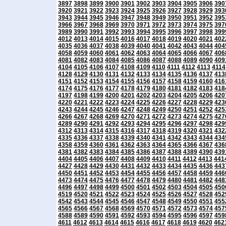
3897
3898
3899
3900
3901
3902
3903
3904
3905
3906
390
3920
3921
3922
3923
3924
3925
3926
3927
3928
3929
393
3943
3944
3945
3946
3947
3948
3949
3950
3951
3952
395
3966
3967
3968
3969
3970
3971
3972
3973
3974
3975
397
3989
3990
3991
3992
3993
3994
3995
3996
3997
3998
399
4012
4013
4014
4015
4016
4017
4018
4019
4020
4021
402
4035
4036
4037
4038
4039
4040
4041
4042
4043
4044
404
4058
4059
4060
4061
4062
4063
4064
4065
4066
4067
406
4081
4082
4083
4084
4085
4086
4087
4088
4089
4090
409
4104
4105
4106
4107
4108
4109
4110
4111
4112
4113
4114
4128
4129
4130
4131
4132
4133
4134
4135
4136
4137
413
4151
4152
4153
4154
4155
4156
4157
4158
4159
4160
416
4174
4175
4176
4177
4178
4179
4180
4181
4182
4183
418
4197
4198
4199
4200
4201
4202
4203
4204
4205
4206
420
4220
4221
4222
4223
4224
4225
4226
4227
4228
4229
423
4243
4244
4245
4246
4247
4248
4249
4250
4251
4252
425
4266
4267
4268
4269
4270
4271
4272
4273
4274
4275
427
4289
4290
4291
4292
4293
4294
4295
4296
4297
4298
429
4312
4313
4314
4315
4316
4317
4318
4319
4320
4321
432
4335
4336
4337
4338
4339
4340
4341
4342
4343
4344
434
4358
4359
4360
4361
4362
4363
4364
4365
4366
4367
436
4381
4382
4383
4384
4385
4386
4387
4388
4389
4390
439
4404
4405
4406
4407
4408
4409
4410
4411
4412
4413
441
4427
4428
4429
4430
4431
4432
4433
4434
4435
4436
443
4450
4451
4452
4453
4454
4455
4456
4457
4458
4459
446
4473
4474
4475
4476
4477
4478
4479
4480
4481
4482
448
4496
4497
4498
4499
4500
4501
4502
4503
4504
4505
450
4519
4520
4521
4522
4523
4524
4525
4526
4527
4528
452
4542
4543
4544
4545
4546
4547
4548
4549
4550
4551
455
4565
4566
4567
4568
4569
4570
4571
4572
4573
4574
457
4588
4589
4590
4591
4592
4593
4594
4595
4596
4597
459
4611
4612
4613
4614
4615
4616
4617
4618
4619
4620
462