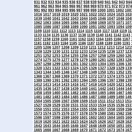
931
932
933
934
935
936
937
938
939
940
941
942
943
944
961
962
963
964
965
966
967
968
969
970
971
972
973
974
991
992
993
994
995
996
997
998
999
1000
1001
1002
100
1016
1017
1018
1019
1020
1021
1022
1023
1024
1025
102
1039
1040
1041
1042
1043
1044
1045
1046
1047
1048
104
1062
1063
1064
1065
1066
1067
1068
1069
1070
1071
107
1085
1086
1087
1088
1089
1090
1091
1092
1093
1094
109
1109
1110
1111
1112
1113
1114
1115
1116
1117
1118
1119
11
1133
1134
1135
1136
1137
1138
1139
1140
1141
1142
1143
1157
1158
1159
1160
1161
1162
1163
1164
1165
1166
1167
1181
1182
1183
1184
1185
1186
1187
1188
1189
1190
1191
1205
1206
1207
1208
1209
1210
1211
1212
1213
1214
121
1228
1229
1230
1231
1232
1233
1234
1235
1236
1237
123
1251
1252
1253
1254
1255
1256
1257
1258
1259
1260
126
1274
1275
1276
1277
1278
1279
1280
1281
1282
1283
128
1297
1298
1299
1300
1301
1302
1303
1304
1305
1306
130
1320
1321
1322
1323
1324
1325
1326
1327
1328
1329
133
1343
1344
1345
1346
1347
1348
1349
1350
1351
1352
135
1366
1367
1368
1369
1370
1371
1372
1373
1374
1375
137
1389
1390
1391
1392
1393
1394
1395
1396
1397
1398
139
1412
1413
1414
1415
1416
1417
1418
1419
1420
1421
142
1435
1436
1437
1438
1439
1440
1441
1442
1443
1444
144
1458
1459
1460
1461
1462
1463
1464
1465
1466
1467
146
1481
1482
1483
1484
1485
1486
1487
1488
1489
1490
149
1504
1505
1506
1507
1508
1509
1510
1511
1512
1513
151
1527
1528
1529
1530
1531
1532
1533
1534
1535
1536
153
1550
1551
1552
1553
1554
1555
1556
1557
1558
1559
156
1573
1574
1575
1576
1577
1578
1579
1580
1581
1582
158
1596
1597
1598
1599
1600
1601
1602
1603
1604
1605
160
1619
1620
1621
1622
1623
1624
1625
1626
1627
1628
162
1642
1643
1644
1645
1646
1647
1648
1649
1650
1651
165
1665
1666
1667
1668
1669
1670
1671
1672
1673
1674
167