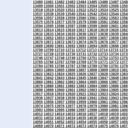
13480
13481
13482
13483
13484
13485
13486
13487
1348
13499
13500
13501
13502
13503
13504
13505
13506
1350
13518
13519
13520
13521
13522
13523
13524
13525
1352
13537
13538
13539
13540
13541
13542
13543
13544
1354
13556
13557
13558
13559
13560
13561
13562
13563
1356
13575
13576
13577
13578
13579
13580
13581
13582
1358
13594
13595
13596
13597
13598
13599
13600
13601
1360
13613
13614
13615
13616
13617
13618
13619
13620
1362
13632
13633
13634
13635
13636
13637
13638
13639
1364
13651
13652
13653
13654
13655
13656
13657
13658
1365
13670
13671
13672
13673
13674
13675
13676
13677
1367
13689
13690
13691
13692
13693
13694
13695
13696
1369
13708
13709
13710
13711
13712
13713
13714
13715
1371
13727
13728
13729
13730
13731
13732
13733
13734
1373
13746
13747
13748
13749
13750
13751
13752
13753
1375
13765
13766
13767
13768
13769
13770
13771
13772
1377
13784
13785
13786
13787
13788
13789
13790
13791
1379
13803
13804
13805
13806
13807
13808
13809
13810
1381
13822
13823
13824
13825
13826
13827
13828
13829
1383
13841
13842
13843
13844
13845
13846
13847
13848
1384
13860
13861
13862
13863
13864
13865
13866
13867
1386
13879
13880
13881
13882
13883
13884
13885
13886
1388
13898
13899
13900
13901
13902
13903
13904
13905
1390
13917
13918
13919
13920
13921
13922
13923
13924
1392
13936
13937
13938
13939
13940
13941
13942
13943
1394
13955
13956
13957
13958
13959
13960
13961
13962
1396
13974
13975
13976
13977
13978
13979
13980
13981
1398
13993
13994
13995
13996
13997
13998
13999
14000
1400
14012
14013
14014
14015
14016
14017
14018
14019
1402
14031
14032
14033
14034
14035
14036
14037
14038
1403
14050
14051
14052
14053
14054
14055
14056
14057
1405
14069
14070
14071
14072
14073
14074
14075
14076
1407