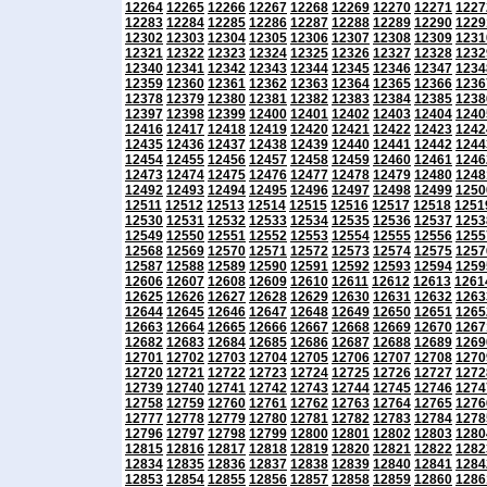
12264
12265
12266
12267
12268
12269
12270
12271
1227
12283
12284
12285
12286
12287
12288
12289
12290
1229
12302
12303
12304
12305
12306
12307
12308
12309
1231
12321
12322
12323
12324
12325
12326
12327
12328
1232
12340
12341
12342
12343
12344
12345
12346
12347
1234
12359
12360
12361
12362
12363
12364
12365
12366
1236
12378
12379
12380
12381
12382
12383
12384
12385
1238
12397
12398
12399
12400
12401
12402
12403
12404
1240
12416
12417
12418
12419
12420
12421
12422
12423
1242
12435
12436
12437
12438
12439
12440
12441
12442
1244
12454
12455
12456
12457
12458
12459
12460
12461
1246
12473
12474
12475
12476
12477
12478
12479
12480
1248
12492
12493
12494
12495
12496
12497
12498
12499
1250
12511
12512
12513
12514
12515
12516
12517
12518
1251
12530
12531
12532
12533
12534
12535
12536
12537
1253
12549
12550
12551
12552
12553
12554
12555
12556
1255
12568
12569
12570
12571
12572
12573
12574
12575
1257
12587
12588
12589
12590
12591
12592
12593
12594
1259
12606
12607
12608
12609
12610
12611
12612
12613
1261
12625
12626
12627
12628
12629
12630
12631
12632
1263
12644
12645
12646
12647
12648
12649
12650
12651
1265
12663
12664
12665
12666
12667
12668
12669
12670
1267
12682
12683
12684
12685
12686
12687
12688
12689
1269
12701
12702
12703
12704
12705
12706
12707
12708
1270
12720
12721
12722
12723
12724
12725
12726
12727
1272
12739
12740
12741
12742
12743
12744
12745
12746
1274
12758
12759
12760
12761
12762
12763
12764
12765
1276
12777
12778
12779
12780
12781
12782
12783
12784
1278
12796
12797
12798
12799
12800
12801
12802
12803
1280
12815
12816
12817
12818
12819
12820
12821
12822
1282
12834
12835
12836
12837
12838
12839
12840
12841
1284
12853
12854
12855
12856
12857
12858
12859
12860
1286