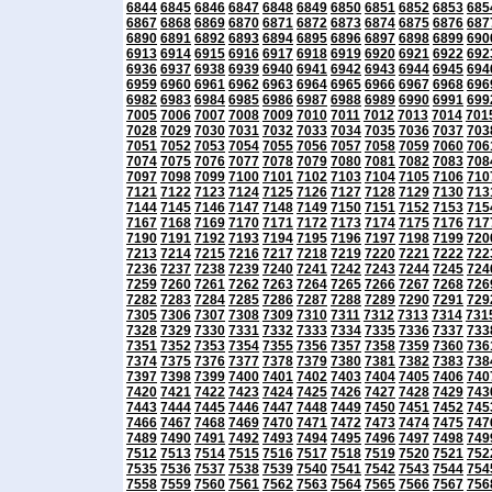
6844
6845
6846
6847
6848
6849
6850
6851
6852
6853
685
6867
6868
6869
6870
6871
6872
6873
6874
6875
6876
687
6890
6891
6892
6893
6894
6895
6896
6897
6898
6899
690
6913
6914
6915
6916
6917
6918
6919
6920
6921
6922
692
6936
6937
6938
6939
6940
6941
6942
6943
6944
6945
694
6959
6960
6961
6962
6963
6964
6965
6966
6967
6968
696
6982
6983
6984
6985
6986
6987
6988
6989
6990
6991
699
7005
7006
7007
7008
7009
7010
7011
7012
7013
7014
701
7028
7029
7030
7031
7032
7033
7034
7035
7036
7037
703
7051
7052
7053
7054
7055
7056
7057
7058
7059
7060
706
7074
7075
7076
7077
7078
7079
7080
7081
7082
7083
708
7097
7098
7099
7100
7101
7102
7103
7104
7105
7106
710
7121
7122
7123
7124
7125
7126
7127
7128
7129
7130
713
7144
7145
7146
7147
7148
7149
7150
7151
7152
7153
715
7167
7168
7169
7170
7171
7172
7173
7174
7175
7176
717
7190
7191
7192
7193
7194
7195
7196
7197
7198
7199
720
7213
7214
7215
7216
7217
7218
7219
7220
7221
7222
722
7236
7237
7238
7239
7240
7241
7242
7243
7244
7245
724
7259
7260
7261
7262
7263
7264
7265
7266
7267
7268
726
7282
7283
7284
7285
7286
7287
7288
7289
7290
7291
729
7305
7306
7307
7308
7309
7310
7311
7312
7313
7314
731
7328
7329
7330
7331
7332
7333
7334
7335
7336
7337
733
7351
7352
7353
7354
7355
7356
7357
7358
7359
7360
736
7374
7375
7376
7377
7378
7379
7380
7381
7382
7383
738
7397
7398
7399
7400
7401
7402
7403
7404
7405
7406
740
7420
7421
7422
7423
7424
7425
7426
7427
7428
7429
743
7443
7444
7445
7446
7447
7448
7449
7450
7451
7452
745
7466
7467
7468
7469
7470
7471
7472
7473
7474
7475
747
7489
7490
7491
7492
7493
7494
7495
7496
7497
7498
749
7512
7513
7514
7515
7516
7517
7518
7519
7520
7521
752
7535
7536
7537
7538
7539
7540
7541
7542
7543
7544
754
7558
7559
7560
7561
7562
7563
7564
7565
7566
7567
756