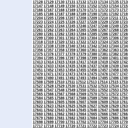
17128
17129
17130
17131
17132
17133
17134
17135
1713
17147
17148
17149
17150
17151
17152
17153
17154
1715
17166
17167
17168
17169
17170
17171
17172
17173
1717
17185
17186
17187
17188
17189
17190
17191
17192
1719
17204
17205
17206
17207
17208
17209
17210
17211
1721
17223
17224
17225
17226
17227
17228
17229
17230
1723
17242
17243
17244
17245
17246
17247
17248
17249
1725
17261
17262
17263
17264
17265
17266
17267
17268
1726
17280
17281
17282
17283
17284
17285
17286
17287
1728
17299
17300
17301
17302
17303
17304
17305
17306
1730
17318
17319
17320
17321
17322
17323
17324
17325
1732
17337
17338
17339
17340
17341
17342
17343
17344
1734
17356
17357
17358
17359
17360
17361
17362
17363
1736
17375
17376
17377
17378
17379
17380
17381
17382
1738
17394
17395
17396
17397
17398
17399
17400
17401
1740
17413
17414
17415
17416
17417
17418
17419
17420
1742
17432
17433
17434
17435
17436
17437
17438
17439
1744
17451
17452
17453
17454
17455
17456
17457
17458
1745
17470
17471
17472
17473
17474
17475
17476
17477
1747
17489
17490
17491
17492
17493
17494
17495
17496
1749
17508
17509
17510
17511
17512
17513
17514
17515
1751
17527
17528
17529
17530
17531
17532
17533
17534
1753
17546
17547
17548
17549
17550
17551
17552
17553
1755
17565
17566
17567
17568
17569
17570
17571
17572
1757
17584
17585
17586
17587
17588
17589
17590
17591
1759
17603
17604
17605
17606
17607
17608
17609
17610
1761
17622
17623
17624
17625
17626
17627
17628
17629
1763
17641
17642
17643
17644
17645
17646
17647
17648
1764
17660
17661
17662
17663
17664
17665
17666
17667
1766
17679
17680
17681
17682
17683
17684
17685
17686
1768
17698
17699
17700
17701
17702
17703
17704
17705
1770
17717
17718
17719
17720
17721
17722
17723
17724
1772