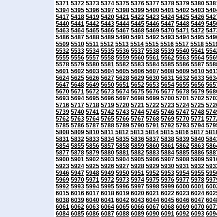
5371
5372
5373
5374
5375
5376
5377
5378
5379
5380
538
5394
5395
5396
5397
5398
5399
5400
5401
5402
5403
540
5417
5418
5419
5420
5421
5422
5423
5424
5425
5426
542
5440
5441
5442
5443
5444
5445
5446
5447
5448
5449
545
5463
5464
5465
5466
5467
5468
5469
5470
5471
5472
547
5486
5487
5488
5489
5490
5491
5492
5493
5494
5495
549
5509
5510
5511
5512
5513
5514
5515
5516
5517
5518
551
5532
5533
5534
5535
5536
5537
5538
5539
5540
5541
554
5555
5556
5557
5558
5559
5560
5561
5562
5563
5564
556
5578
5579
5580
5581
5582
5583
5584
5585
5586
5587
558
5601
5602
5603
5604
5605
5606
5607
5608
5609
5610
561
5624
5625
5626
5627
5628
5629
5630
5631
5632
5633
563
5647
5648
5649
5650
5651
5652
5653
5654
5655
5656
565
5670
5671
5672
5673
5674
5675
5676
5677
5678
5679
568
5693
5694
5695
5696
5697
5698
5699
5700
5701
5702
570
5716
5717
5718
5719
5720
5721
5722
5723
5724
5725
572
5739
5740
5741
5742
5743
5744
5745
5746
5747
5748
574
5762
5763
5764
5765
5766
5767
5768
5769
5770
5771
577
5785
5786
5787
5788
5789
5790
5791
5792
5793
5794
579
5808
5809
5810
5811
5812
5813
5814
5815
5816
5817
581
5831
5832
5833
5834
5835
5836
5837
5838
5839
5840
584
5854
5855
5856
5857
5858
5859
5860
5861
5862
5863
586
5877
5878
5879
5880
5881
5882
5883
5884
5885
5886
588
5900
5901
5902
5903
5904
5905
5906
5907
5908
5909
591
5923
5924
5925
5926
5927
5928
5929
5930
5931
5932
593
5946
5947
5948
5949
5950
5951
5952
5953
5954
5955
595
5969
5970
5971
5972
5973
5974
5975
5976
5977
5978
597
5992
5993
5994
5995
5996
5997
5998
5999
6000
6001
600
6015
6016
6017
6018
6019
6020
6021
6022
6023
6024
602
6038
6039
6040
6041
6042
6043
6044
6045
6046
6047
604
6061
6062
6063
6064
6065
6066
6067
6068
6069
6070
607
6084
6085
6086
6087
6088
6089
6090
6091
6092
6093
609