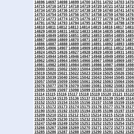
14696
14697
14698
14699
14700
14701
14702
14703
1470
14715
14716
14717
14718
14719
14720
14721
14722
1472
14734
14735
14736
14737
14738
14739
14740
14741
1474
14753
14754
14755
14756
14757
14758
14759
14760
1476
14772
14773
14774
14775
14776
14777
14778
14779
1478
14791
14792
14793
14794
14795
14796
14797
14798
1479
14810
14811
14812
14813
14814
14815
14816
14817
1481
14829
14830
14831
14832
14833
14834
14835
14836
1483
14848
14849
14850
14851
14852
14853
14854
14855
1485
14867
14868
14869
14870
14871
14872
14873
14874
1487
14886
14887
14888
14889
14890
14891
14892
14893
1489
14905
14906
14907
14908
14909
14910
14911
14912
1491
14924
14925
14926
14927
14928
14929
14930
14931
1493
14943
14944
14945
14946
14947
14948
14949
14950
1495
14962
14963
14964
14965
14966
14967
14968
14969
1497
14981
14982
14983
14984
14985
14986
14987
14988
1498
15000
15001
15002
15003
15004
15005
15006
15007
1500
15019
15020
15021
15022
15023
15024
15025
15026
1502
15038
15039
15040
15041
15042
15043
15044
15045
1504
15057
15058
15059
15060
15061
15062
15063
15064
1506
15076
15077
15078
15079
15080
15081
15082
15083
1508
15095
15096
15097
15098
15099
15100
15101
15102
1510
15114
15115
15116
15117
15118
15119
15120
15121
15122
15133
15134
15135
15136
15137
15138
15139
15140
1514
15152
15153
15154
15155
15156
15157
15158
15159
1516
15171
15172
15173
15174
15175
15176
15177
15178
1517
15190
15191
15192
15193
15194
15195
15196
15197
1519
15209
15210
15211
15212
15213
15214
15215
15216
1521
15228
15229
15230
15231
15232
15233
15234
15235
1523
15247
15248
15249
15250
15251
15252
15253
15254
1525
15266
15267
15268
15269
15270
15271
15272
15273
1527
15285
15286
15287
15288
15289
15290
15291
15292
1529