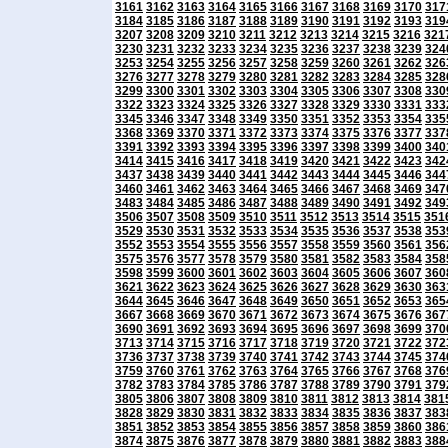
3161
3162
3163
3164
3165
3166
3167
3168
3169
3170
317
3184
3185
3186
3187
3188
3189
3190
3191
3192
3193
319
3207
3208
3209
3210
3211
3212
3213
3214
3215
3216
321
3230
3231
3232
3233
3234
3235
3236
3237
3238
3239
324
3253
3254
3255
3256
3257
3258
3259
3260
3261
3262
326
3276
3277
3278
3279
3280
3281
3282
3283
3284
3285
328
3299
3300
3301
3302
3303
3304
3305
3306
3307
3308
330
3322
3323
3324
3325
3326
3327
3328
3329
3330
3331
333
3345
3346
3347
3348
3349
3350
3351
3352
3353
3354
335
3368
3369
3370
3371
3372
3373
3374
3375
3376
3377
337
3391
3392
3393
3394
3395
3396
3397
3398
3399
3400
340
3414
3415
3416
3417
3418
3419
3420
3421
3422
3423
342
3437
3438
3439
3440
3441
3442
3443
3444
3445
3446
344
3460
3461
3462
3463
3464
3465
3466
3467
3468
3469
347
3483
3484
3485
3486
3487
3488
3489
3490
3491
3492
349
3506
3507
3508
3509
3510
3511
3512
3513
3514
3515
351
3529
3530
3531
3532
3533
3534
3535
3536
3537
3538
353
3552
3553
3554
3555
3556
3557
3558
3559
3560
3561
356
3575
3576
3577
3578
3579
3580
3581
3582
3583
3584
358
3598
3599
3600
3601
3602
3603
3604
3605
3606
3607
360
3621
3622
3623
3624
3625
3626
3627
3628
3629
3630
363
3644
3645
3646
3647
3648
3649
3650
3651
3652
3653
365
3667
3668
3669
3670
3671
3672
3673
3674
3675
3676
367
3690
3691
3692
3693
3694
3695
3696
3697
3698
3699
370
3713
3714
3715
3716
3717
3718
3719
3720
3721
3722
372
3736
3737
3738
3739
3740
3741
3742
3743
3744
3745
374
3759
3760
3761
3762
3763
3764
3765
3766
3767
3768
376
3782
3783
3784
3785
3786
3787
3788
3789
3790
3791
379
3805
3806
3807
3808
3809
3810
3811
3812
3813
3814
381
3828
3829
3830
3831
3832
3833
3834
3835
3836
3837
383
3851
3852
3853
3854
3855
3856
3857
3858
3859
3860
386
3874
3875
3876
3877
3878
3879
3880
3881
3882
3883
388