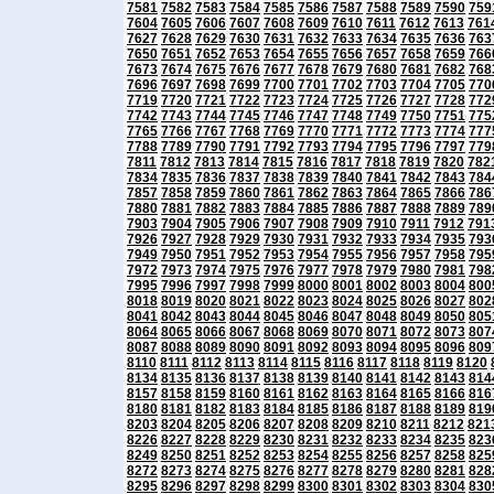
7581
7582
7583
7584
7585
7586
7587
7588
7589
7590
759
7604
7605
7606
7607
7608
7609
7610
7611
7612
7613
761
7627
7628
7629
7630
7631
7632
7633
7634
7635
7636
763
7650
7651
7652
7653
7654
7655
7656
7657
7658
7659
766
7673
7674
7675
7676
7677
7678
7679
7680
7681
7682
768
7696
7697
7698
7699
7700
7701
7702
7703
7704
7705
770
7719
7720
7721
7722
7723
7724
7725
7726
7727
7728
772
7742
7743
7744
7745
7746
7747
7748
7749
7750
7751
775
7765
7766
7767
7768
7769
7770
7771
7772
7773
7774
777
7788
7789
7790
7791
7792
7793
7794
7795
7796
7797
779
7811
7812
7813
7814
7815
7816
7817
7818
7819
7820
782
7834
7835
7836
7837
7838
7839
7840
7841
7842
7843
784
7857
7858
7859
7860
7861
7862
7863
7864
7865
7866
786
7880
7881
7882
7883
7884
7885
7886
7887
7888
7889
789
7903
7904
7905
7906
7907
7908
7909
7910
7911
7912
791
7926
7927
7928
7929
7930
7931
7932
7933
7934
7935
793
7949
7950
7951
7952
7953
7954
7955
7956
7957
7958
795
7972
7973
7974
7975
7976
7977
7978
7979
7980
7981
798
7995
7996
7997
7998
7999
8000
8001
8002
8003
8004
800
8018
8019
8020
8021
8022
8023
8024
8025
8026
8027
802
8041
8042
8043
8044
8045
8046
8047
8048
8049
8050
805
8064
8065
8066
8067
8068
8069
8070
8071
8072
8073
807
8087
8088
8089
8090
8091
8092
8093
8094
8095
8096
809
8110
8111
8112
8113
8114
8115
8116
8117
8118
8119
8120
8134
8135
8136
8137
8138
8139
8140
8141
8142
8143
814
8157
8158
8159
8160
8161
8162
8163
8164
8165
8166
816
8180
8181
8182
8183
8184
8185
8186
8187
8188
8189
819
8203
8204
8205
8206
8207
8208
8209
8210
8211
8212
821
8226
8227
8228
8229
8230
8231
8232
8233
8234
8235
823
8249
8250
8251
8252
8253
8254
8255
8256
8257
8258
825
8272
8273
8274
8275
8276
8277
8278
8279
8280
8281
828
8295
8296
8297
8298
8299
8300
8301
8302
8303
8304
830