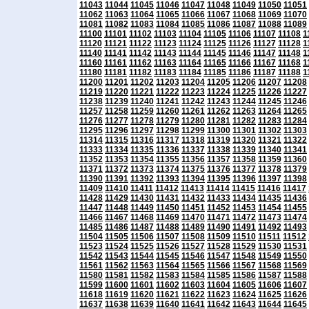
11043
11044
11045
11046
11047
11048
11049
11050
11051
11062
11063
11064
11065
11066
11067
11068
11069
11070
11081
11082
11083
11084
11085
11086
11087
11088
11089
11100
11101
11102
11103
11104
11105
11106
11107
11108
1
11120
11121
11122
11123
11124
11125
11126
11127
11128
1
11140
11141
11142
11143
11144
11145
11146
11147
11148
1
11160
11161
11162
11163
11164
11165
11166
11167
11168
1
11180
11181
11182
11183
11184
11185
11186
11187
11188
1
11200
11201
11202
11203
11204
11205
11206
11207
11208
11219
11220
11221
11222
11223
11224
11225
11226
11227
11238
11239
11240
11241
11242
11243
11244
11245
11246
11257
11258
11259
11260
11261
11262
11263
11264
11265
11276
11277
11278
11279
11280
11281
11282
11283
11284
11295
11296
11297
11298
11299
11300
11301
11302
11303
11314
11315
11316
11317
11318
11319
11320
11321
11322
11333
11334
11335
11336
11337
11338
11339
11340
11341
11352
11353
11354
11355
11356
11357
11358
11359
11360
11371
11372
11373
11374
11375
11376
11377
11378
11379
11390
11391
11392
11393
11394
11395
11396
11397
11398
11409
11410
11411
11412
11413
11414
11415
11416
11417
11428
11429
11430
11431
11432
11433
11434
11435
11436
11447
11448
11449
11450
11451
11452
11453
11454
11455
11466
11467
11468
11469
11470
11471
11472
11473
11474
11485
11486
11487
11488
11489
11490
11491
11492
11493
11504
11505
11506
11507
11508
11509
11510
11511
11512
11523
11524
11525
11526
11527
11528
11529
11530
11531
11542
11543
11544
11545
11546
11547
11548
11549
11550
11561
11562
11563
11564
11565
11566
11567
11568
11569
11580
11581
11582
11583
11584
11585
11586
11587
11588
11599
11600
11601
11602
11603
11604
11605
11606
11607
11618
11619
11620
11621
11622
11623
11624
11625
11626
11637
11638
11639
11640
11641
11642
11643
11644
11645