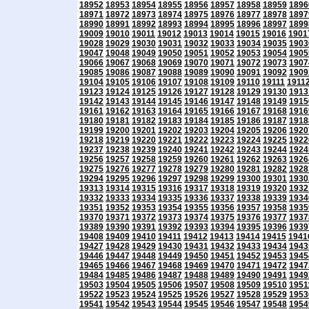
18952
18953
18954
18955
18956
18957
18958
18959
1896
18971
18972
18973
18974
18975
18976
18977
18978
1897
18990
18991
18992
18993
18994
18995
18996
18997
1899
19009
19010
19011
19012
19013
19014
19015
19016
1901
19028
19029
19030
19031
19032
19033
19034
19035
1903
19047
19048
19049
19050
19051
19052
19053
19054
1905
19066
19067
19068
19069
19070
19071
19072
19073
1907
19085
19086
19087
19088
19089
19090
19091
19092
1909
19104
19105
19106
19107
19108
19109
19110
19111
1911
19123
19124
19125
19126
19127
19128
19129
19130
1913
19142
19143
19144
19145
19146
19147
19148
19149
1915
19161
19162
19163
19164
19165
19166
19167
19168
1916
19180
19181
19182
19183
19184
19185
19186
19187
1918
19199
19200
19201
19202
19203
19204
19205
19206
1920
19218
19219
19220
19221
19222
19223
19224
19225
1922
19237
19238
19239
19240
19241
19242
19243
19244
1924
19256
19257
19258
19259
19260
19261
19262
19263
1926
19275
19276
19277
19278
19279
19280
19281
19282
1928
19294
19295
19296
19297
19298
19299
19300
19301
1930
19313
19314
19315
19316
19317
19318
19319
19320
1932
19332
19333
19334
19335
19336
19337
19338
19339
1934
19351
19352
19353
19354
19355
19356
19357
19358
1935
19370
19371
19372
19373
19374
19375
19376
19377
1937
19389
19390
19391
19392
19393
19394
19395
19396
1939
19408
19409
19410
19411
19412
19413
19414
19415
1941
19427
19428
19429
19430
19431
19432
19433
19434
1943
19446
19447
19448
19449
19450
19451
19452
19453
1945
19465
19466
19467
19468
19469
19470
19471
19472
1947
19484
19485
19486
19487
19488
19489
19490
19491
1949
19503
19504
19505
19506
19507
19508
19509
19510
1951
19522
19523
19524
19525
19526
19527
19528
19529
1953
19541
19542
19543
19544
19545
19546
19547
19548
1954