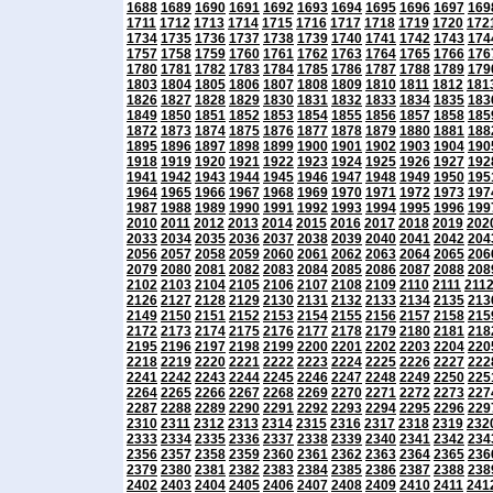
1688
1689
1690
1691
1692
1693
1694
1695
1696
1697
169
1711
1712
1713
1714
1715
1716
1717
1718
1719
1720
172
1734
1735
1736
1737
1738
1739
1740
1741
1742
1743
174
1757
1758
1759
1760
1761
1762
1763
1764
1765
1766
176
1780
1781
1782
1783
1784
1785
1786
1787
1788
1789
179
1803
1804
1805
1806
1807
1808
1809
1810
1811
1812
181
1826
1827
1828
1829
1830
1831
1832
1833
1834
1835
183
1849
1850
1851
1852
1853
1854
1855
1856
1857
1858
185
1872
1873
1874
1875
1876
1877
1878
1879
1880
1881
188
1895
1896
1897
1898
1899
1900
1901
1902
1903
1904
190
1918
1919
1920
1921
1922
1923
1924
1925
1926
1927
192
1941
1942
1943
1944
1945
1946
1947
1948
1949
1950
195
1964
1965
1966
1967
1968
1969
1970
1971
1972
1973
197
1987
1988
1989
1990
1991
1992
1993
1994
1995
1996
199
2010
2011
2012
2013
2014
2015
2016
2017
2018
2019
202
2033
2034
2035
2036
2037
2038
2039
2040
2041
2042
204
2056
2057
2058
2059
2060
2061
2062
2063
2064
2065
206
2079
2080
2081
2082
2083
2084
2085
2086
2087
2088
208
2102
2103
2104
2105
2106
2107
2108
2109
2110
2111
211
2126
2127
2128
2129
2130
2131
2132
2133
2134
2135
213
2149
2150
2151
2152
2153
2154
2155
2156
2157
2158
215
2172
2173
2174
2175
2176
2177
2178
2179
2180
2181
218
2195
2196
2197
2198
2199
2200
2201
2202
2203
2204
220
2218
2219
2220
2221
2222
2223
2224
2225
2226
2227
222
2241
2242
2243
2244
2245
2246
2247
2248
2249
2250
225
2264
2265
2266
2267
2268
2269
2270
2271
2272
2273
227
2287
2288
2289
2290
2291
2292
2293
2294
2295
2296
229
2310
2311
2312
2313
2314
2315
2316
2317
2318
2319
232
2333
2334
2335
2336
2337
2338
2339
2340
2341
2342
234
2356
2357
2358
2359
2360
2361
2362
2363
2364
2365
236
2379
2380
2381
2382
2383
2384
2385
2386
2387
2388
238
2402
2403
2404
2405
2406
2407
2408
2409
2410
2411
241