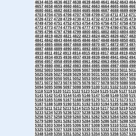
4634
4635
4636
4637
4638
4639
4640
4641
4642
4643
464
4657
4658
4659
4660
4661
4662
4663
4664
4665
4666
466
4680
4681
4682
4683
4684
4685
4686
4687
4688
4689
469
4703
4704
4705
4706
4707
4708
4709
4710
4711
4712
471
4726
4727
4728
4729
4730
4731
4732
4733
4734
4735
473
4749
4750
4751
4752
4753
4754
4755
4756
4757
4758
475
4772
4773
4774
4775
4776
4777
4778
4779
4780
4781
478
4795
4796
4797
4798
4799
4800
4801
4802
4803
4804
480
4818
4819
4820
4821
4822
4823
4824
4825
4826
4827
482
4841
4842
4843
4844
4845
4846
4847
4848
4849
4850
485
4864
4865
4866
4867
4868
4869
4870
4871
4872
4873
487
4887
4888
4889
4890
4891
4892
4893
4894
4895
4896
489
4910
4911
4912
4913
4914
4915
4916
4917
4918
4919
492
4933
4934
4935
4936
4937
4938
4939
4940
4941
4942
494
4956
4957
4958
4959
4960
4961
4962
4963
4964
4965
496
4979
4980
4981
4982
4983
4984
4985
4986
4987
4988
498
5002
5003
5004
5005
5006
5007
5008
5009
5010
5011
501
5025
5026
5027
5028
5029
5030
5031
5032
5033
5034
503
5048
5049
5050
5051
5052
5053
5054
5055
5056
5057
505
5071
5072
5073
5074
5075
5076
5077
5078
5079
5080
508
5094
5095
5096
5097
5098
5099
5100
5101
5102
5103
510
5118
5119
5120
5121
5122
5123
5124
5125
5126
5127
512
5141
5142
5143
5144
5145
5146
5147
5148
5149
5150
515
5164
5165
5166
5167
5168
5169
5170
5171
5172
5173
517
5187
5188
5189
5190
5191
5192
5193
5194
5195
5196
519
5210
5211
5212
5213
5214
5215
5216
5217
5218
5219
522
5233
5234
5235
5236
5237
5238
5239
5240
5241
5242
524
5256
5257
5258
5259
5260
5261
5262
5263
5264
5265
526
5279
5280
5281
5282
5283
5284
5285
5286
5287
5288
528
5302
5303
5304
5305
5306
5307
5308
5309
5310
5311
531
5325
5326
5327
5328
5329
5330
5331
5332
5333
5334
533
5348
5349
5350
5351
5352
5353
5354
5355
5356
5357
535