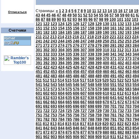
Страницы:
«
1
2
3
4
5
6
7
8
9
10
11
12
13
14
15
16
17
18
19
Отписаться
43
44
45
46
47
48
49
50
51
52
53
54
55
56
57
58
59
60
61
6
86
87
88
89
90
91
92
93
94
95
96
97
98
99
100
101
102
103
121
122
123
124
125
126
127
128
129
130
131
132
133
134
151
152
153
154
155
156
157
158
159
160
161
162
163
164
Счетчики
181
182
183
184
185
186
187
188
189
190
191
192
193
194
211
212
213
214
215
216
217
218
219
220
221
222
223
224
241
242
243
244
245
246
247
248
249
250
251
252
253
254
271
272
273
274
275
276
277
278
279
280
281
282
283
284
301
302
303
304
305
306
307
308
309
310
311
312
313
314
331
332
333
334
335
336
337
338
339
340
341
342
343
344
361
362
363
364
365
366
367
368
369
370
371
372
373
374
391
392
393
394
395
396
397
398
399
400
401
402
403
404
421
422
423
424
425
426
427
428
429
430
431
432
433
434
451
452
453
454
455
456
457
458
459
460
461
462
463
464
481
482
483
484
485
486
487
488
489
490
491
492
493
494
511
512
513
514
515
516
517
518
519
520
521
522
523
524
541
542
543
544
545
546
547
548
549
550
551
552
553
554
571
572
573
574
575
576
577
578
579
580
581
582
583
584
601
602
603
604
605
606
607
608
609
610
611
612
613
614
631
632
633
634
635
636
637
638
639
640
641
642
643
644
661
662
663
664
665
666
667
668
669
670
671
672
673
674
691
692
693
694
695
696
697
698
699
700
701
702
703
704
721
722
723
724
725
726
727
728
729
730
731
732
733
734
751
752
753
754
755
756
757
758
759
760
761
762
763
764
781
782
783
784
785
786
787
788
789
790
791
792
793
794
811
812
813
814
815
816
817
818
819
820
821
822
823
824
841
842
843
844
845
846
847
848
849
850
851
852
853
854
871
872
873
874
875
876
877
878
879
880
881
882
883
884
901
902
903
904
905
906
907
908
909
910
911
912
913
914