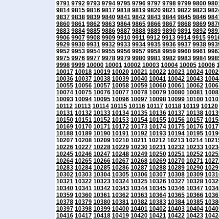
9791
9792
9793
9794
9795
9796
9797
9798
9799
9800
980
9814
9815
9816
9817
9818
9819
9820
9821
9822
9823
982
9837
9838
9839
9840
9841
9842
9843
9844
9845
9846
984
9860
9861
9862
9863
9864
9865
9866
9867
9868
9869
987
9883
9884
9885
9886
9887
9888
9889
9890
9891
9892
989
9906
9907
9908
9909
9910
9911
9912
9913
9914
9915
991
9929
9930
9931
9932
9933
9934
9935
9936
9937
9938
993
9952
9953
9954
9955
9956
9957
9958
9959
9960
9961
996
9975
9976
9977
9978
9979
9980
9981
9982
9983
9984
998
9998
9999
10000
10001
10002
10003
10004
10005
10006
10017
10018
10019
10020
10021
10022
10023
10024
1002
10036
10037
10038
10039
10040
10041
10042
10043
1004
10055
10056
10057
10058
10059
10060
10061
10062
1006
10074
10075
10076
10077
10078
10079
10080
10081
1008
10093
10094
10095
10096
10097
10098
10099
10100
1010
10112
10113
10114
10115
10116
10117
10118
10119
10120
10131
10132
10133
10134
10135
10136
10137
10138
1013
10150
10151
10152
10153
10154
10155
10156
10157
1015
10169
10170
10171
10172
10173
10174
10175
10176
1017
10188
10189
10190
10191
10192
10193
10194
10195
1019
10207
10208
10209
10210
10211
10212
10213
10214
1021
10226
10227
10228
10229
10230
10231
10232
10233
1023
10245
10246
10247
10248
10249
10250
10251
10252
1025
10264
10265
10266
10267
10268
10269
10270
10271
1027
10283
10284
10285
10286
10287
10288
10289
10290
1029
10302
10303
10304
10305
10306
10307
10308
10309
1031
10321
10322
10323
10324
10325
10326
10327
10328
1032
10340
10341
10342
10343
10344
10345
10346
10347
1034
10359
10360
10361
10362
10363
10364
10365
10366
1036
10378
10379
10380
10381
10382
10383
10384
10385
1038
10397
10398
10399
10400
10401
10402
10403
10404
1040
10416
10417
10418
10419
10420
10421
10422
10423
1042