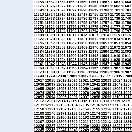
11656
11657
11658
11659
11660
11661
11662
11663
11664
11675
11676
11677
11678
11679
11680
11681
11682
11683
11694
11695
11696
11697
11698
11699
11700
11701
11702
11713
11714
11715
11716
11717
11718
11719
11720
11721
11732
11733
11734
11735
11736
11737
11738
11739
11740
11751
11752
11753
11754
11755
11756
11757
11758
11759
11770
11771
11772
11773
11774
11775
11776
11777
11778
11789
11790
11791
11792
11793
11794
11795
11796
11797
11808
11809
11810
11811
11812
11813
11814
11815
11816
11827
11828
11829
11830
11831
11832
11833
11834
11835
11846
11847
11848
11849
11850
11851
11852
11853
11854
11865
11866
11867
11868
11869
11870
11871
11872
11873
11884
11885
11886
11887
11888
11889
11890
11891
11892
11903
11904
11905
11906
11907
11908
11909
11910
11911
11922
11923
11924
11925
11926
11927
11928
11929
11930
11941
11942
11943
11944
11945
11946
11947
11948
11949
11960
11961
11962
11963
11964
11965
11966
11967
11968
11979
11980
11981
11982
11983
11984
11985
11986
11987
11998
11999
12000
12001
12002
12003
12004
12005
1200
12017
12018
12019
12020
12021
12022
12023
12024
1202
12036
12037
12038
12039
12040
12041
12042
12043
1204
12055
12056
12057
12058
12059
12060
12061
12062
1206
12074
12075
12076
12077
12078
12079
12080
12081
1208
12093
12094
12095
12096
12097
12098
12099
12100
1210
12112
12113
12114
12115
12116
12117
12118
12119
12120
12131
12132
12133
12134
12135
12136
12137
12138
1213
12150
12151
12152
12153
12154
12155
12156
12157
1215
12169
12170
12171
12172
12173
12174
12175
12176
1217
12188
12189
12190
12191
12192
12193
12194
12195
1219
12207
12208
12209
12210
12211
12212
12213
12214
1221
12226
12227
12228
12229
12230
12231
12232
12233
1223
12245
12246
12247
12248
12249
12250
12251
12252
1225