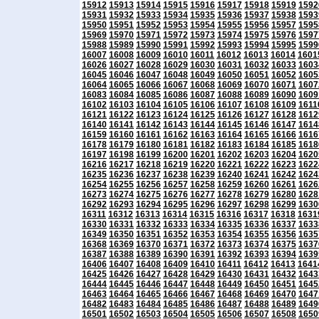
15912
15913
15914
15915
15916
15917
15918
15919
1592
15931
15932
15933
15934
15935
15936
15937
15938
1593
15950
15951
15952
15953
15954
15955
15956
15957
1595
15969
15970
15971
15972
15973
15974
15975
15976
1597
15988
15989
15990
15991
15992
15993
15994
15995
1599
16007
16008
16009
16010
16011
16012
16013
16014
1601
16026
16027
16028
16029
16030
16031
16032
16033
1603
16045
16046
16047
16048
16049
16050
16051
16052
1605
16064
16065
16066
16067
16068
16069
16070
16071
1607
16083
16084
16085
16086
16087
16088
16089
16090
1609
16102
16103
16104
16105
16106
16107
16108
16109
1611
16121
16122
16123
16124
16125
16126
16127
16128
1612
16140
16141
16142
16143
16144
16145
16146
16147
1614
16159
16160
16161
16162
16163
16164
16165
16166
1616
16178
16179
16180
16181
16182
16183
16184
16185
1618
16197
16198
16199
16200
16201
16202
16203
16204
1620
16216
16217
16218
16219
16220
16221
16222
16223
1622
16235
16236
16237
16238
16239
16240
16241
16242
1624
16254
16255
16256
16257
16258
16259
16260
16261
1626
16273
16274
16275
16276
16277
16278
16279
16280
1628
16292
16293
16294
16295
16296
16297
16298
16299
1630
16311
16312
16313
16314
16315
16316
16317
16318
1631
16330
16331
16332
16333
16334
16335
16336
16337
1633
16349
16350
16351
16352
16353
16354
16355
16356
1635
16368
16369
16370
16371
16372
16373
16374
16375
1637
16387
16388
16389
16390
16391
16392
16393
16394
1639
16406
16407
16408
16409
16410
16411
16412
16413
1641
16425
16426
16427
16428
16429
16430
16431
16432
1643
16444
16445
16446
16447
16448
16449
16450
16451
1645
16463
16464
16465
16466
16467
16468
16469
16470
1647
16482
16483
16484
16485
16486
16487
16488
16489
1649
16501
16502
16503
16504
16505
16506
16507
16508
1650