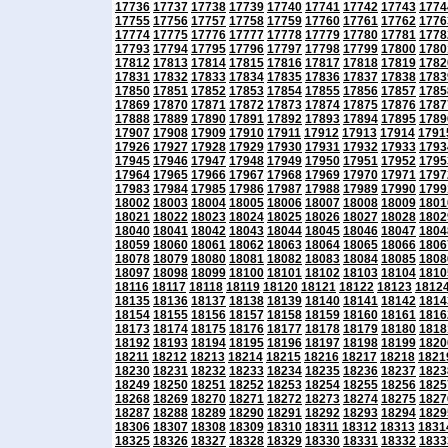
17736
17737
17738
17739
17740
17741
17742
17743
1774
17755
17756
17757
17758
17759
17760
17761
17762
1776
17774
17775
17776
17777
17778
17779
17780
17781
1778
17793
17794
17795
17796
17797
17798
17799
17800
1780
17812
17813
17814
17815
17816
17817
17818
17819
1782
17831
17832
17833
17834
17835
17836
17837
17838
1783
17850
17851
17852
17853
17854
17855
17856
17857
1785
17869
17870
17871
17872
17873
17874
17875
17876
1787
17888
17889
17890
17891
17892
17893
17894
17895
1789
17907
17908
17909
17910
17911
17912
17913
17914
1791
17926
17927
17928
17929
17930
17931
17932
17933
1793
17945
17946
17947
17948
17949
17950
17951
17952
1795
17964
17965
17966
17967
17968
17969
17970
17971
1797
17983
17984
17985
17986
17987
17988
17989
17990
1799
18002
18003
18004
18005
18006
18007
18008
18009
1801
18021
18022
18023
18024
18025
18026
18027
18028
1802
18040
18041
18042
18043
18044
18045
18046
18047
1804
18059
18060
18061
18062
18063
18064
18065
18066
1806
18078
18079
18080
18081
18082
18083
18084
18085
1808
18097
18098
18099
18100
18101
18102
18103
18104
1810
18116
18117
18118
18119
18120
18121
18122
18123
1812
18135
18136
18137
18138
18139
18140
18141
18142
1814
18154
18155
18156
18157
18158
18159
18160
18161
1816
18173
18174
18175
18176
18177
18178
18179
18180
1818
18192
18193
18194
18195
18196
18197
18198
18199
1820
18211
18212
18213
18214
18215
18216
18217
18218
1821
18230
18231
18232
18233
18234
18235
18236
18237
1823
18249
18250
18251
18252
18253
18254
18255
18256
1825
18268
18269
18270
18271
18272
18273
18274
18275
1827
18287
18288
18289
18290
18291
18292
18293
18294
1829
18306
18307
18308
18309
18310
18311
18312
18313
1831
18325
18326
18327
18328
18329
18330
18331
18332
1833