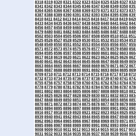
8318
8319
8320
8321
8322
8323
8324
8325
8326
8327
832
8341
8342
8343
8344
8345
8346
8347
8348
8349
8350
835
8364
8365
8366
8367
8368
8369
8370
8371
8372
8373
837
8387
8388
8389
8390
8391
8392
8393
8394
8395
8396
839
8410
8411
8412
8413
8414
8415
8416
8417
8418
8419
842
8433
8434
8435
8436
8437
8438
8439
8440
8441
8442
844
8456
8457
8458
8459
8460
8461
8462
8463
8464
8465
846
8479
8480
8481
8482
8483
8484
8485
8486
8487
8488
848
8502
8503
8504
8505
8506
8507
8508
8509
8510
8511
851
8525
8526
8527
8528
8529
8530
8531
8532
8533
8534
853
8548
8549
8550
8551
8552
8553
8554
8555
8556
8557
855
8571
8572
8573
8574
8575
8576
8577
8578
8579
8580
858
8594
8595
8596
8597
8598
8599
8600
8601
8602
8603
860
8617
8618
8619
8620
8621
8622
8623
8624
8625
8626
862
8640
8641
8642
8643
8644
8645
8646
8647
8648
8649
865
8663
8664
8665
8666
8667
8668
8669
8670
8671
8672
867
8686
8687
8688
8689
8690
8691
8692
8693
8694
8695
869
8709
8710
8711
8712
8713
8714
8715
8716
8717
8718
871
8732
8733
8734
8735
8736
8737
8738
8739
8740
8741
874
8755
8756
8757
8758
8759
8760
8761
8762
8763
8764
876
8778
8779
8780
8781
8782
8783
8784
8785
8786
8787
878
8801
8802
8803
8804
8805
8806
8807
8808
8809
8810
881
8824
8825
8826
8827
8828
8829
8830
8831
8832
8833
883
8847
8848
8849
8850
8851
8852
8853
8854
8855
8856
885
8870
8871
8872
8873
8874
8875
8876
8877
8878
8879
888
8893
8894
8895
8896
8897
8898
8899
8900
8901
8902
890
8916
8917
8918
8919
8920
8921
8922
8923
8924
8925
892
8939
8940
8941
8942
8943
8944
8945
8946
8947
8948
894
8962
8963
8964
8965
8966
8967
8968
8969
8970
8971
897
8985
8986
8987
8988
8989
8990
8991
8992
8993
8994
899
9008
9009
9010
9011
9012
9013
9014
9015
9016
9017
901
9031
9032
9033
9034
9035
9036
9037
9038
9039
9040
904