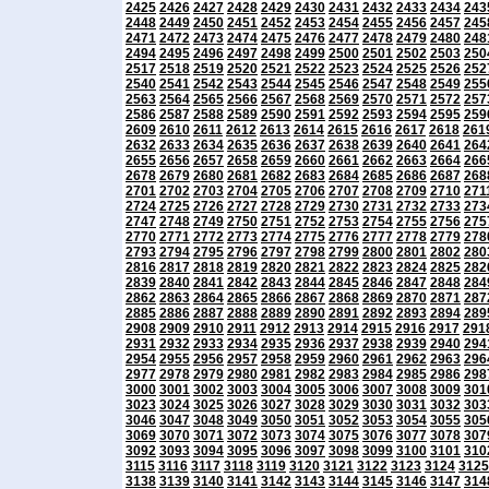
2425
2426
2427
2428
2429
2430
2431
2432
2433
2434
243
2448
2449
2450
2451
2452
2453
2454
2455
2456
2457
245
2471
2472
2473
2474
2475
2476
2477
2478
2479
2480
248
2494
2495
2496
2497
2498
2499
2500
2501
2502
2503
250
2517
2518
2519
2520
2521
2522
2523
2524
2525
2526
252
2540
2541
2542
2543
2544
2545
2546
2547
2548
2549
255
2563
2564
2565
2566
2567
2568
2569
2570
2571
2572
257
2586
2587
2588
2589
2590
2591
2592
2593
2594
2595
259
2609
2610
2611
2612
2613
2614
2615
2616
2617
2618
261
2632
2633
2634
2635
2636
2637
2638
2639
2640
2641
264
2655
2656
2657
2658
2659
2660
2661
2662
2663
2664
266
2678
2679
2680
2681
2682
2683
2684
2685
2686
2687
268
2701
2702
2703
2704
2705
2706
2707
2708
2709
2710
271
2724
2725
2726
2727
2728
2729
2730
2731
2732
2733
273
2747
2748
2749
2750
2751
2752
2753
2754
2755
2756
275
2770
2771
2772
2773
2774
2775
2776
2777
2778
2779
278
2793
2794
2795
2796
2797
2798
2799
2800
2801
2802
280
2816
2817
2818
2819
2820
2821
2822
2823
2824
2825
282
2839
2840
2841
2842
2843
2844
2845
2846
2847
2848
284
2862
2863
2864
2865
2866
2867
2868
2869
2870
2871
287
2885
2886
2887
2888
2889
2890
2891
2892
2893
2894
289
2908
2909
2910
2911
2912
2913
2914
2915
2916
2917
291
2931
2932
2933
2934
2935
2936
2937
2938
2939
2940
294
2954
2955
2956
2957
2958
2959
2960
2961
2962
2963
296
2977
2978
2979
2980
2981
2982
2983
2984
2985
2986
298
3000
3001
3002
3003
3004
3005
3006
3007
3008
3009
301
3023
3024
3025
3026
3027
3028
3029
3030
3031
3032
303
3046
3047
3048
3049
3050
3051
3052
3053
3054
3055
305
3069
3070
3071
3072
3073
3074
3075
3076
3077
3078
307
3092
3093
3094
3095
3096
3097
3098
3099
3100
3101
310
3115
3116
3117
3118
3119
3120
3121
3122
3123
3124
3125
3138
3139
3140
3141
3142
3143
3144
3145
3146
3147
314