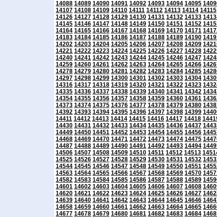
14088
14089
14090
14091
14092
14093
14094
14095
1409
14107
14108
14109
14110
14111
14112
14113
14114
14115
14126
14127
14128
14129
14130
14131
14132
14133
1413
14145
14146
14147
14148
14149
14150
14151
14152
1415
14164
14165
14166
14167
14168
14169
14170
14171
1417
14183
14184
14185
14186
14187
14188
14189
14190
1419
14202
14203
14204
14205
14206
14207
14208
14209
1421
14221
14222
14223
14224
14225
14226
14227
14228
1422
14240
14241
14242
14243
14244
14245
14246
14247
1424
14259
14260
14261
14262
14263
14264
14265
14266
1426
14278
14279
14280
14281
14282
14283
14284
14285
1428
14297
14298
14299
14300
14301
14302
14303
14304
1430
14316
14317
14318
14319
14320
14321
14322
14323
1432
14335
14336
14337
14338
14339
14340
14341
14342
1434
14354
14355
14356
14357
14358
14359
14360
14361
1436
14373
14374
14375
14376
14377
14378
14379
14380
1438
14392
14393
14394
14395
14396
14397
14398
14399
1440
14411
14412
14413
14414
14415
14416
14417
14418
1441
14430
14431
14432
14433
14434
14435
14436
14437
1443
14449
14450
14451
14452
14453
14454
14455
14456
1445
14468
14469
14470
14471
14472
14473
14474
14475
1447
14487
14488
14489
14490
14491
14492
14493
14494
1449
14506
14507
14508
14509
14510
14511
14512
14513
1451
14525
14526
14527
14528
14529
14530
14531
14532
1453
14544
14545
14546
14547
14548
14549
14550
14551
1455
14563
14564
14565
14566
14567
14568
14569
14570
1457
14582
14583
14584
14585
14586
14587
14588
14589
1459
14601
14602
14603
14604
14605
14606
14607
14608
1460
14620
14621
14622
14623
14624
14625
14626
14627
1462
14639
14640
14641
14642
14643
14644
14645
14646
1464
14658
14659
14660
14661
14662
14663
14664
14665
1466
14677
14678
14679
14680
14681
14682
14683
14684
1468