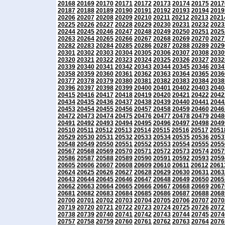
20168
20169
20170
20171
20172
20173
20174
20175
2017
20187
20188
20189
20190
20191
20192
20193
20194
2019
20206
20207
20208
20209
20210
20211
20212
20213
2021
20225
20226
20227
20228
20229
20230
20231
20232
2023
20244
20245
20246
20247
20248
20249
20250
20251
2025
20263
20264
20265
20266
20267
20268
20269
20270
2027
20282
20283
20284
20285
20286
20287
20288
20289
2029
20301
20302
20303
20304
20305
20306
20307
20308
2030
20320
20321
20322
20323
20324
20325
20326
20327
2032
20339
20340
20341
20342
20343
20344
20345
20346
2034
20358
20359
20360
20361
20362
20363
20364
20365
2036
20377
20378
20379
20380
20381
20382
20383
20384
2038
20396
20397
20398
20399
20400
20401
20402
20403
2040
20415
20416
20417
20418
20419
20420
20421
20422
2042
20434
20435
20436
20437
20438
20439
20440
20441
2044
20453
20454
20455
20456
20457
20458
20459
20460
2046
20472
20473
20474
20475
20476
20477
20478
20479
2048
20491
20492
20493
20494
20495
20496
20497
20498
2049
20510
20511
20512
20513
20514
20515
20516
20517
2051
20529
20530
20531
20532
20533
20534
20535
20536
2053
20548
20549
20550
20551
20552
20553
20554
20555
2055
20567
20568
20569
20570
20571
20572
20573
20574
2057
20586
20587
20588
20589
20590
20591
20592
20593
2059
20605
20606
20607
20608
20609
20610
20611
20612
2061
20624
20625
20626
20627
20628
20629
20630
20631
2063
20643
20644
20645
20646
20647
20648
20649
20650
2065
20662
20663
20664
20665
20666
20667
20668
20669
2067
20681
20682
20683
20684
20685
20686
20687
20688
2068
20700
20701
20702
20703
20704
20705
20706
20707
2070
20719
20720
20721
20722
20723
20724
20725
20726
2072
20738
20739
20740
20741
20742
20743
20744
20745
2074
20757
20758
20759
20760
20761
20762
20763
20764
2076