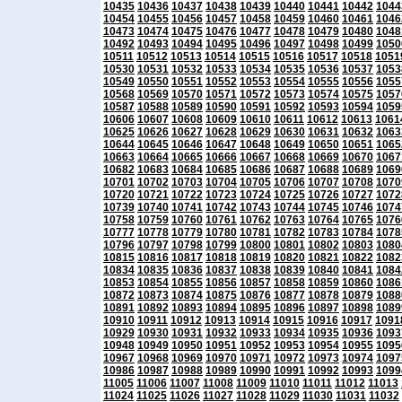
10435
10436
10437
10438
10439
10440
10441
10442
1044
10454
10455
10456
10457
10458
10459
10460
10461
1046
10473
10474
10475
10476
10477
10478
10479
10480
1048
10492
10493
10494
10495
10496
10497
10498
10499
1050
10511
10512
10513
10514
10515
10516
10517
10518
1051
10530
10531
10532
10533
10534
10535
10536
10537
1053
10549
10550
10551
10552
10553
10554
10555
10556
1055
10568
10569
10570
10571
10572
10573
10574
10575
1057
10587
10588
10589
10590
10591
10592
10593
10594
1059
10606
10607
10608
10609
10610
10611
10612
10613
1061
10625
10626
10627
10628
10629
10630
10631
10632
1063
10644
10645
10646
10647
10648
10649
10650
10651
1065
10663
10664
10665
10666
10667
10668
10669
10670
1067
10682
10683
10684
10685
10686
10687
10688
10689
1069
10701
10702
10703
10704
10705
10706
10707
10708
1070
10720
10721
10722
10723
10724
10725
10726
10727
1072
10739
10740
10741
10742
10743
10744
10745
10746
1074
10758
10759
10760
10761
10762
10763
10764
10765
1076
10777
10778
10779
10780
10781
10782
10783
10784
1078
10796
10797
10798
10799
10800
10801
10802
10803
1080
10815
10816
10817
10818
10819
10820
10821
10822
1082
10834
10835
10836
10837
10838
10839
10840
10841
1084
10853
10854
10855
10856
10857
10858
10859
10860
1086
10872
10873
10874
10875
10876
10877
10878
10879
1088
10891
10892
10893
10894
10895
10896
10897
10898
1089
10910
10911
10912
10913
10914
10915
10916
10917
1091
10929
10930
10931
10932
10933
10934
10935
10936
1093
10948
10949
10950
10951
10952
10953
10954
10955
1095
10967
10968
10969
10970
10971
10972
10973
10974
1097
10986
10987
10988
10989
10990
10991
10992
10993
1099
11005
11006
11007
11008
11009
11010
11011
11012
11013
11024
11025
11026
11027
11028
11029
11030
11031
11032