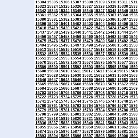
15304
15305
15306
15307
15308
15309
15310
15311
1531
15323
15324
15325
15326
15327
15328
15329
15330
1533
15342
15343
15344
15345
15346
15347
15348
15349
1535
15361
15362
15363
15364
15365
15366
15367
15368
1536
15380
15381
15382
15383
15384
15385
15386
15387
1538
15399
15400
15401
15402
15403
15404
15405
15406
1540
15418
15419
15420
15421
15422
15423
15424
15425
1542
15437
15438
15439
15440
15441
15442
15443
15444
1544
15456
15457
15458
15459
15460
15461
15462
15463
1546
15475
15476
15477
15478
15479
15480
15481
15482
1548
15494
15495
15496
15497
15498
15499
15500
15501
1550
15513
15514
15515
15516
15517
15518
15519
15520
1552
15532
15533
15534
15535
15536
15537
15538
15539
1554
15551
15552
15553
15554
15555
15556
15557
15558
1555
15570
15571
15572
15573
15574
15575
15576
15577
1557
15589
15590
15591
15592
15593
15594
15595
15596
1559
15608
15609
15610
15611
15612
15613
15614
15615
1561
15627
15628
15629
15630
15631
15632
15633
15634
1563
15646
15647
15648
15649
15650
15651
15652
15653
1565
15665
15666
15667
15668
15669
15670
15671
15672
1567
15684
15685
15686
15687
15688
15689
15690
15691
1569
15703
15704
15705
15706
15707
15708
15709
15710
1571
15722
15723
15724
15725
15726
15727
15728
15729
1573
15741
15742
15743
15744
15745
15746
15747
15748
1574
15760
15761
15762
15763
15764
15765
15766
15767
1576
15779
15780
15781
15782
15783
15784
15785
15786
1578
15798
15799
15800
15801
15802
15803
15804
15805
1580
15817
15818
15819
15820
15821
15822
15823
15824
1582
15836
15837
15838
15839
15840
15841
15842
15843
1584
15855
15856
15857
15858
15859
15860
15861
15862
1586
15874
15875
15876
15877
15878
15879
15880
15881
1588
15893
15894
15895
15896
15897
15898
15899
15900
1590