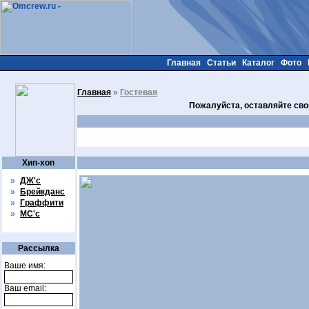
Главная
Статьи
Каталог
Фото
Главная
»
Гостевая
Пожалуйста, оставляйте сво
Хип-хоп
»
ДЖ'с
»
Брейкданс
»
Граффити
»
МС'с
Рассылка
Ваше имя:
Ваш email: