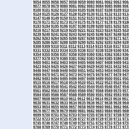
9054
9055
9056
9057
9058
9059
9060
9061
9062
9063
906
9077
9078
9079
9080
9081
9082
9083
9084
9085
9086
908
9100
9101
9102
9103
9104
9105
9106
9107
9108
9109
911
9124
9125
9126
9127
9128
9129
9130
9131
9132
9133
913
9147
9148
9149
9150
9151
9152
9153
9154
9155
9156
915
9170
9171
9172
9173
9174
9175
9176
9177
9178
9179
918
9193
9194
9195
9196
9197
9198
9199
9200
9201
9202
920
9216
9217
9218
9219
9220
9221
9222
9223
9224
9225
922
9239
9240
9241
9242
9243
9244
9245
9246
9247
9248
924
9262
9263
9264
9265
9266
9267
9268
9269
9270
9271
927
9285
9286
9287
9288
9289
9290
9291
9292
9293
9294
929
9308
9309
9310
9311
9312
9313
9314
9315
9316
9317
931
9331
9332
9333
9334
9335
9336
9337
9338
9339
9340
934
9354
9355
9356
9357
9358
9359
9360
9361
9362
9363
936
9377
9378
9379
9380
9381
9382
9383
9384
9385
9386
938
9400
9401
9402
9403
9404
9405
9406
9407
9408
9409
941
9423
9424
9425
9426
9427
9428
9429
9430
9431
9432
943
9446
9447
9448
9449
9450
9451
9452
9453
9454
9455
945
9469
9470
9471
9472
9473
9474
9475
9476
9477
9478
947
9492
9493
9494
9495
9496
9497
9498
9499
9500
9501
950
9515
9516
9517
9518
9519
9520
9521
9522
9523
9524
952
9538
9539
9540
9541
9542
9543
9544
9545
9546
9547
954
9561
9562
9563
9564
9565
9566
9567
9568
9569
9570
957
9584
9585
9586
9587
9588
9589
9590
9591
9592
9593
959
9607
9608
9609
9610
9611
9612
9613
9614
9615
9616
961
9630
9631
9632
9633
9634
9635
9636
9637
9638
9639
964
9653
9654
9655
9656
9657
9658
9659
9660
9661
9662
966
9676
9677
9678
9679
9680
9681
9682
9683
9684
9685
968
9699
9700
9701
9702
9703
9704
9705
9706
9707
9708
970
9722
9723
9724
9725
9726
9727
9728
9729
9730
9731
973
9745
9746
9747
9748
9749
9750
9751
9752
9753
9754
975
9768
9769
9770
9771
9772
9773
9774
9775
9776
9777
977