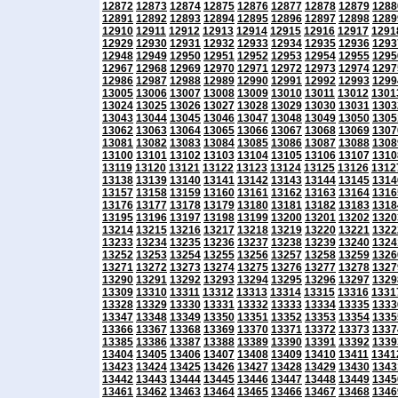
12872
12873
12874
12875
12876
12877
12878
12879
1288
12891
12892
12893
12894
12895
12896
12897
12898
1289
12910
12911
12912
12913
12914
12915
12916
12917
1291
12929
12930
12931
12932
12933
12934
12935
12936
1293
12948
12949
12950
12951
12952
12953
12954
12955
1295
12967
12968
12969
12970
12971
12972
12973
12974
1297
12986
12987
12988
12989
12990
12991
12992
12993
1299
13005
13006
13007
13008
13009
13010
13011
13012
1301
13024
13025
13026
13027
13028
13029
13030
13031
1303
13043
13044
13045
13046
13047
13048
13049
13050
1305
13062
13063
13064
13065
13066
13067
13068
13069
1307
13081
13082
13083
13084
13085
13086
13087
13088
1308
13100
13101
13102
13103
13104
13105
13106
13107
1310
13119
13120
13121
13122
13123
13124
13125
13126
1312
13138
13139
13140
13141
13142
13143
13144
13145
1314
13157
13158
13159
13160
13161
13162
13163
13164
1316
13176
13177
13178
13179
13180
13181
13182
13183
1318
13195
13196
13197
13198
13199
13200
13201
13202
1320
13214
13215
13216
13217
13218
13219
13220
13221
1322
13233
13234
13235
13236
13237
13238
13239
13240
1324
13252
13253
13254
13255
13256
13257
13258
13259
1326
13271
13272
13273
13274
13275
13276
13277
13278
1327
13290
13291
13292
13293
13294
13295
13296
13297
1329
13309
13310
13311
13312
13313
13314
13315
13316
1331
13328
13329
13330
13331
13332
13333
13334
13335
1333
13347
13348
13349
13350
13351
13352
13353
13354
1335
13366
13367
13368
13369
13370
13371
13372
13373
1337
13385
13386
13387
13388
13389
13390
13391
13392
1339
13404
13405
13406
13407
13408
13409
13410
13411
1341
13423
13424
13425
13426
13427
13428
13429
13430
1343
13442
13443
13444
13445
13446
13447
13448
13449
1345
13461
13462
13463
13464
13465
13466
13467
13468
1346