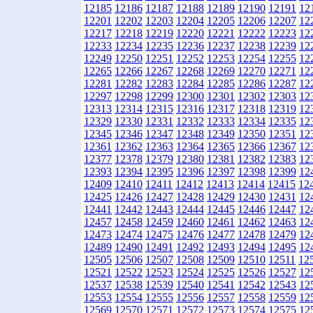
12185
12186
12187
12188
12189
12190
12191
12
12201
12202
12203
12204
12205
12206
12207
12
12217
12218
12219
12220
12221
12222
12223
12
12233
12234
12235
12236
12237
12238
12239
12
12249
12250
12251
12252
12253
12254
12255
12
12265
12266
12267
12268
12269
12270
12271
12
12281
12282
12283
12284
12285
12286
12287
12
12297
12298
12299
12300
12301
12302
12303
12
12313
12314
12315
12316
12317
12318
12319
12
12329
12330
12331
12332
12333
12334
12335
12
12345
12346
12347
12348
12349
12350
12351
12
12361
12362
12363
12364
12365
12366
12367
12
12377
12378
12379
12380
12381
12382
12383
12
12393
12394
12395
12396
12397
12398
12399
12
12409
12410
12411
12412
12413
12414
12415
12
12425
12426
12427
12428
12429
12430
12431
12
12441
12442
12443
12444
12445
12446
12447
12
12457
12458
12459
12460
12461
12462
12463
12
12473
12474
12475
12476
12477
12478
12479
12
12489
12490
12491
12492
12493
12494
12495
12
12505
12506
12507
12508
12509
12510
12511
12
12521
12522
12523
12524
12525
12526
12527
12
12537
12538
12539
12540
12541
12542
12543
12
12553
12554
12555
12556
12557
12558
12559
12
12569
12570
12571
12572
12573
12574
12575
12