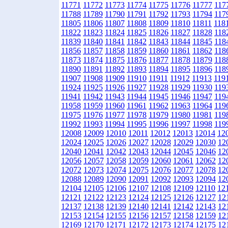
11771
11772
11773
11774
11775
11776
11777
117
11788
11789
11790
11791
11792
11793
11794
117
11805
11806
11807
11808
11809
11810
11811
118
11822
11823
11824
11825
11826
11827
11828
118
11839
11840
11841
11842
11843
11844
11845
118
11856
11857
11858
11859
11860
11861
11862
118
11873
11874
11875
11876
11877
11878
11879
118
11890
11891
11892
11893
11894
11895
11896
118
11907
11908
11909
11910
11911
11912
11913
119
11924
11925
11926
11927
11928
11929
11930
119
11941
11942
11943
11944
11945
11946
11947
119
11958
11959
11960
11961
11962
11963
11964
119
11975
11976
11977
11978
11979
11980
11981
119
11992
11993
11994
11995
11996
11997
11998
119
12008
12009
12010
12011
12012
12013
12014
12
12024
12025
12026
12027
12028
12029
12030
12
12040
12041
12042
12043
12044
12045
12046
12
12056
12057
12058
12059
12060
12061
12062
12
12072
12073
12074
12075
12076
12077
12078
12
12088
12089
12090
12091
12092
12093
12094
12
12104
12105
12106
12107
12108
12109
12110
12
12121
12122
12123
12124
12125
12126
12127
12
12137
12138
12139
12140
12141
12142
12143
12
12153
12154
12155
12156
12157
12158
12159
12
12169
12170
12171
12172
12173
12174
12175
12