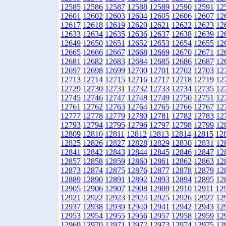
12585
12586
12587
12588
12589
12590
12591
12
12601
12602
12603
12604
12605
12606
12607
12
12617
12618
12619
12620
12621
12622
12623
12
12633
12634
12635
12636
12637
12638
12639
12
12649
12650
12651
12652
12653
12654
12655
12
12665
12666
12667
12668
12669
12670
12671
12
12681
12682
12683
12684
12685
12686
12687
12
12697
12698
12699
12700
12701
12702
12703
12
12713
12714
12715
12716
12717
12718
12719
12
12729
12730
12731
12732
12733
12734
12735
12
12745
12746
12747
12748
12749
12750
12751
12
12761
12762
12763
12764
12765
12766
12767
12
12777
12778
12779
12780
12781
12782
12783
12
12793
12794
12795
12796
12797
12798
12799
12
12809
12810
12811
12812
12813
12814
12815
12
12825
12826
12827
12828
12829
12830
12831
12
12841
12842
12843
12844
12845
12846
12847
12
12857
12858
12859
12860
12861
12862
12863
12
12873
12874
12875
12876
12877
12878
12879
12
12889
12890
12891
12892
12893
12894
12895
12
12905
12906
12907
12908
12909
12910
12911
12
12921
12922
12923
12924
12925
12926
12927
12
12937
12938
12939
12940
12941
12942
12943
12
12953
12954
12955
12956
12957
12958
12959
12
12969
12970
12971
12972
12973
12974
12975
12