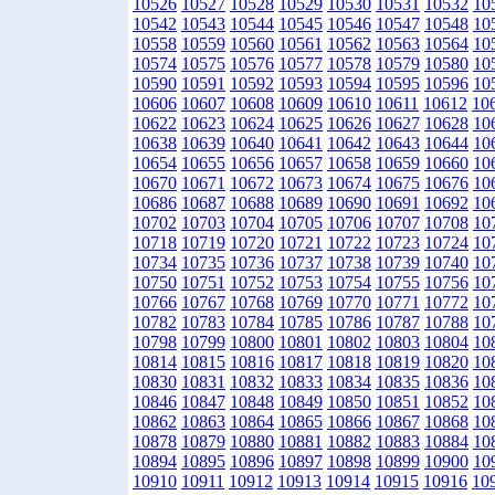
10526
10527
10528
10529
10530
10531
10532
10
10542
10543
10544
10545
10546
10547
10548
10
10558
10559
10560
10561
10562
10563
10564
10
10574
10575
10576
10577
10578
10579
10580
10
10590
10591
10592
10593
10594
10595
10596
10
10606
10607
10608
10609
10610
10611
10612
10
10622
10623
10624
10625
10626
10627
10628
10
10638
10639
10640
10641
10642
10643
10644
10
10654
10655
10656
10657
10658
10659
10660
10
10670
10671
10672
10673
10674
10675
10676
10
10686
10687
10688
10689
10690
10691
10692
10
10702
10703
10704
10705
10706
10707
10708
10
10718
10719
10720
10721
10722
10723
10724
10
10734
10735
10736
10737
10738
10739
10740
10
10750
10751
10752
10753
10754
10755
10756
10
10766
10767
10768
10769
10770
10771
10772
10
10782
10783
10784
10785
10786
10787
10788
10
10798
10799
10800
10801
10802
10803
10804
10
10814
10815
10816
10817
10818
10819
10820
10
10830
10831
10832
10833
10834
10835
10836
10
10846
10847
10848
10849
10850
10851
10852
10
10862
10863
10864
10865
10866
10867
10868
10
10878
10879
10880
10881
10882
10883
10884
10
10894
10895
10896
10897
10898
10899
10900
10
10910
10911
10912
10913
10914
10915
10916
10