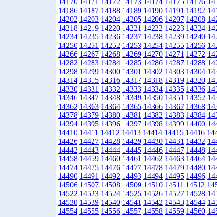
14170
14171
14172
14173
14174
14175
14176
14
14186
14187
14188
14189
14190
14191
14192
14
14202
14203
14204
14205
14206
14207
14208
14
14218
14219
14220
14221
14222
14223
14224
14
14234
14235
14236
14237
14238
14239
14240
14
14250
14251
14252
14253
14254
14255
14256
14
14266
14267
14268
14269
14270
14271
14272
14
14282
14283
14284
14285
14286
14287
14288
14
14298
14299
14300
14301
14302
14303
14304
14
14314
14315
14316
14317
14318
14319
14320
14
14330
14331
14332
14333
14334
14335
14336
14
14346
14347
14348
14349
14350
14351
14352
14
14362
14363
14364
14365
14366
14367
14368
14
14378
14379
14380
14381
14382
14383
14384
14
14394
14395
14396
14397
14398
14399
14400
14
14410
14411
14412
14413
14414
14415
14416
14
14426
14427
14428
14429
14430
14431
14432
14
14442
14443
14444
14445
14446
14447
14448
14
14458
14459
14460
14461
14462
14463
14464
14
14474
14475
14476
14477
14478
14479
14480
14
14490
14491
14492
14493
14494
14495
14496
14
14506
14507
14508
14509
14510
14511
14512
14
14522
14523
14524
14525
14526
14527
14528
14
14538
14539
14540
14541
14542
14543
14544
14
14554
14555
14556
14557
14558
14559
14560
14