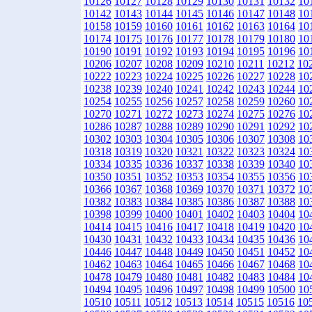
10126
10127
10128
10129
10130
10131
10132
10
10142
10143
10144
10145
10146
10147
10148
10
10158
10159
10160
10161
10162
10163
10164
10
10174
10175
10176
10177
10178
10179
10180
10
10190
10191
10192
10193
10194
10195
10196
10
10206
10207
10208
10209
10210
10211
10212
10
10222
10223
10224
10225
10226
10227
10228
10
10238
10239
10240
10241
10242
10243
10244
10
10254
10255
10256
10257
10258
10259
10260
10
10270
10271
10272
10273
10274
10275
10276
10
10286
10287
10288
10289
10290
10291
10292
10
10302
10303
10304
10305
10306
10307
10308
10
10318
10319
10320
10321
10322
10323
10324
10
10334
10335
10336
10337
10338
10339
10340
10
10350
10351
10352
10353
10354
10355
10356
10
10366
10367
10368
10369
10370
10371
10372
10
10382
10383
10384
10385
10386
10387
10388
10
10398
10399
10400
10401
10402
10403
10404
10
10414
10415
10416
10417
10418
10419
10420
10
10430
10431
10432
10433
10434
10435
10436
10
10446
10447
10448
10449
10450
10451
10452
10
10462
10463
10464
10465
10466
10467
10468
10
10478
10479
10480
10481
10482
10483
10484
10
10494
10495
10496
10497
10498
10499
10500
10
10510
10511
10512
10513
10514
10515
10516
10