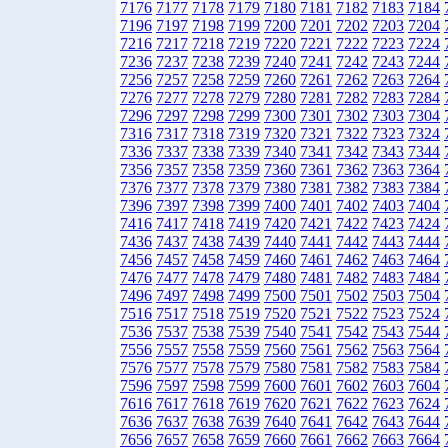
7176
7177
7178
7179
7180
7181
7182
7183
7184
7196
7197
7198
7199
7200
7201
7202
7203
7204
7216
7217
7218
7219
7220
7221
7222
7223
7224
7236
7237
7238
7239
7240
7241
7242
7243
7244
7256
7257
7258
7259
7260
7261
7262
7263
7264
7276
7277
7278
7279
7280
7281
7282
7283
7284
7296
7297
7298
7299
7300
7301
7302
7303
7304
7316
7317
7318
7319
7320
7321
7322
7323
7324
7336
7337
7338
7339
7340
7341
7342
7343
7344
7356
7357
7358
7359
7360
7361
7362
7363
7364
7376
7377
7378
7379
7380
7381
7382
7383
7384
7396
7397
7398
7399
7400
7401
7402
7403
7404
7416
7417
7418
7419
7420
7421
7422
7423
7424
7436
7437
7438
7439
7440
7441
7442
7443
7444
7456
7457
7458
7459
7460
7461
7462
7463
7464
7476
7477
7478
7479
7480
7481
7482
7483
7484
7496
7497
7498
7499
7500
7501
7502
7503
7504
7516
7517
7518
7519
7520
7521
7522
7523
7524
7536
7537
7538
7539
7540
7541
7542
7543
7544
7556
7557
7558
7559
7560
7561
7562
7563
7564
7576
7577
7578
7579
7580
7581
7582
7583
7584
7596
7597
7598
7599
7600
7601
7602
7603
7604
7616
7617
7618
7619
7620
7621
7622
7623
7624
7636
7637
7638
7639
7640
7641
7642
7643
7644
7656
7657
7658
7659
7660
7661
7662
7663
7664