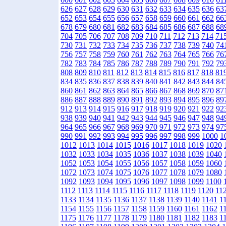
626
627
628
629
630
631
632
633
634
635
636
63
652
653
654
655
656
657
658
659
660
661
662
66
678
679
680
681
682
683
684
685
686
687
688
68
704
705
706
707
708
709
710
711
712
713
714
71
730
731
732
733
734
735
736
737
738
739
740
74
756
757
758
759
760
761
762
763
764
765
766
76
782
783
784
785
786
787
788
789
790
791
792
79
808
809
810
811
812
813
814
815
816
817
818
81
834
835
836
837
838
839
840
841
842
843
844
84
860
861
862
863
864
865
866
867
868
869
870
87
886
887
888
889
890
891
892
893
894
895
896
89
912
913
914
915
916
917
918
919
920
921
922
92
938
939
940
941
942
943
944
945
946
947
948
94
964
965
966
967
968
969
970
971
972
973
974
97
990
991
992
993
994
995
996
997
998
999
1000
1
1012
1013
1014
1015
1016
1017
1018
1019
1020
1032
1033
1034
1035
1036
1037
1038
1039
1040
1052
1053
1054
1055
1056
1057
1058
1059
1060
1072
1073
1074
1075
1076
1077
1078
1079
1080
1092
1093
1094
1095
1096
1097
1098
1099
1100
1112
1113
1114
1115
1116
1117
1118
1119
1120
11
1133
1134
1135
1136
1137
1138
1139
1140
1141
1
1154
1155
1156
1157
1158
1159
1160
1161
1162
1
1175
1176
1177
1178
1179
1180
1181
1182
1183
1