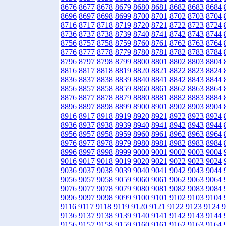
8676
8677
8678
8679
8680
8681
8682
8683
8684
8696
8697
8698
8699
8700
8701
8702
8703
8704
8716
8717
8718
8719
8720
8721
8722
8723
8724
8736
8737
8738
8739
8740
8741
8742
8743
8744
8756
8757
8758
8759
8760
8761
8762
8763
8764
8776
8777
8778
8779
8780
8781
8782
8783
8784
8796
8797
8798
8799
8800
8801
8802
8803
8804
8816
8817
8818
8819
8820
8821
8822
8823
8824
8836
8837
8838
8839
8840
8841
8842
8843
8844
8856
8857
8858
8859
8860
8861
8862
8863
8864
8876
8877
8878
8879
8880
8881
8882
8883
8884
8896
8897
8898
8899
8900
8901
8902
8903
8904
8916
8917
8918
8919
8920
8921
8922
8923
8924
8936
8937
8938
8939
8940
8941
8942
8943
8944
8956
8957
8958
8959
8960
8961
8962
8963
8964
8976
8977
8978
8979
8980
8981
8982
8983
8984
8996
8997
8998
8999
9000
9001
9002
9003
9004
9016
9017
9018
9019
9020
9021
9022
9023
9024
9036
9037
9038
9039
9040
9041
9042
9043
9044
9056
9057
9058
9059
9060
9061
9062
9063
9064
9076
9077
9078
9079
9080
9081
9082
9083
9084
9096
9097
9098
9099
9100
9101
9102
9103
9104
9116
9117
9118
9119
9120
9121
9122
9123
9124
9
9136
9137
9138
9139
9140
9141
9142
9143
9144
9156
9157
9158
9159
9160
9161
9162
9163
9164