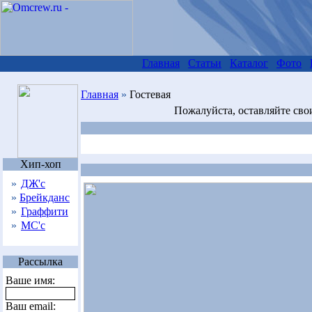
Главная
Статьи
Каталог
Фото
Главная
»
Гостевая
Пожалуйста, оставляйте сво
Хип-хоп
»
ДЖ'с
»
Брейкданс
»
Граффити
»
МС'с
Рассылка
Ваше имя:
Ваш email: