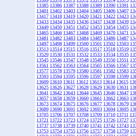
13385
13386
13387
13388
13389
13390
13391
13
13401
13402
13403
13404
13405
13406
13407
13
13417
13418
13419
13420
13421
13422
13423
13
13433
13434
13435
13436
13437
13438
13439
13
13449
13450
13451
13452
13453
13454
13455
13
13465
13466
13467
13468
13469
13470
13471
13
13481
13482
13483
13484
13485
13486
13487
13
13497
13498
13499
13500
13501
13502
13503
13
13513
13514
13515
13516
13517
13518
13519
13
13529
13530
13531
13532
13533
13534
13535
13
13545
13546
13547
13548
13549
13550
13551
13
13561
13562
13563
13564
13565
13566
13567
13
13577
13578
13579
13580
13581
13582
13583
13
13593
13594
13595
13596
13597
13598
13599
13
13609
13610
13611
13612
13613
13614
13615
13
13625
13626
13627
13628
13629
13630
13631
13
13641
13642
13643
13644
13645
13646
13647
13
13657
13658
13659
13660
13661
13662
13663
13
13673
13674
13675
13676
13677
13678
13679
13
13689
13690
13691
13692
13693
13694
13695
13
13705
13706
13707
13708
13709
13710
13711
13
13721
13722
13723
13724
13725
13726
13727
13
13737
13738
13739
13740
13741
13742
13743
13
13753
13754
13755
13756
13757
13758
13759
13