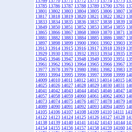
13769
13770
13771
13772
13773
13774
13775
13
13785
13786
13787
13788
13789
13790
13791
13
13801
13802
13803
13804
13805
13806
13807
13
13817
13818
13819
13820
13821
13822
13823
13
13833
13834
13835
13836
13837
13838
13839
13
13849
13850
13851
13852
13853
13854
13855
13
13865
13866
13867
13868
13869
13870
13871
13
13881
13882
13883
13884
13885
13886
13887
13
13897
13898
13899
13900
13901
13902
13903
13
13913
13914
13915
13916
13917
13918
13919
13
13929
13930
13931
13932
13933
13934
13935
13
13945
13946
13947
13948
13949
13950
13951
13
13961
13962
13963
13964
13965
13966
13967
13
13977
13978
13979
13980
13981
13982
13983
13
13993
13994
13995
13996
13997
13998
13999
14
14009
14010
14011
14012
14013
14014
14015
14
14025
14026
14027
14028
14029
14030
14031
14
14041
14042
14043
14044
14045
14046
14047
14
14057
14058
14059
14060
14061
14062
14063
14
14073
14074
14075
14076
14077
14078
14079
14
14089
14090
14091
14092
14093
14094
14095
14
14105
14106
14107
14108
14109
14110
14111
14
14122
14123
14124
14125
14126
14127
14128
14
14138
14139
14140
14141
14142
14143
14144
14
14154
14155
14156
14157
14158
14159
14160
14