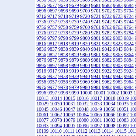
9676
9677
9678
9679
9680
9681
9682
9683
9684
9696
9697
9698
9699
9700
9701
9702
9703
9704
9716
9717
9718
9719
9720
9721
9722
9723
9724
9736
9737
9738
9739
9740
9741
9742
9743
9744
9756
9757
9758
9759
9760
9761
9762
9763
9764
9776
9777
9778
9779
9780
9781
9782
9783
9784
9796
9797
9798
9799
9800
9801
9802
9803
9804
9816
9817
9818
9819
9820
9821
9822
9823
9824
9836
9837
9838
9839
9840
9841
9842
9843
9844
9856
9857
9858
9859
9860
9861
9862
9863
9864
9876
9877
9878
9879
9880
9881
9882
9883
9884
9896
9897
9898
9899
9900
9901
9902
9903
9904
9916
9917
9918
9919
9920
9921
9922
9923
9924
9936
9937
9938
9939
9940
9941
9942
9943
9944
9956
9957
9958
9959
9960
9961
9962
9963
9964
9976
9977
9978
9979
9980
9981
9982
9983
9984
9996
9997
9998
9999
10000
10001
10002
10003
1
10013
10014
10015
10016
10017
10018
10019
10
10029
10030
10031
10032
10033
10034
10035
10
10045
10046
10047
10048
10049
10050
10051
10
10061
10062
10063
10064
10065
10066
10067
10
10077
10078
10079
10080
10081
10082
10083
10
10093
10094
10095
10096
10097
10098
10099
10
10109
10110
10111
10112
10113
10114
10115
101