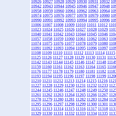
10926
10927
10928
10929
10930
10931
10932
10
10942
10943
10944
10945
10946
10947
10948
10
10958
10959
10960
10961
10962
10963
10964
10
10974
10975
10976
10977
10978
10979
10980
10
10990
10991
10992
10993
10994
10995
10996
10
11006
11007
11008
11009
11010
11011
11012
110
11023
11024
11025
11026
11027
11028
11029
110
11040
11041
11042
11043
11044
11045
11046
110
11057
11058
11059
11060
11061
11062
11063
110
11074
11075
11076
11077
11078
11079
11080
110
11091
11092
11093
11094
11095
11096
11097
110
11108
11109
11110
11111
11112
11113
11114
11115
11125
11126
11127
11128
11129
11130
11131
1113
11142
11143
11144
11145
11146
11147
11148
1114
11159
11160
11161
11162
11163
11164
11165
1116
11176
11177
11178
11179
11180
11181
11182
1118
11193
11194
11195
11196
11197
11198
11199
1120
11210
11211
11212
11213
11214
11215
11216
112
11227
11228
11229
11230
11231
11232
11233
112
11244
11245
11246
11247
11248
11249
11250
112
11261
11262
11263
11264
11265
11266
11267
112
11278
11279
11280
11281
11282
11283
11284
112
11295
11296
11297
11298
11299
11300
11301
113
11312
11313
11314
11315
11316
11317
11318
113
11329
11330
11331
11332
11333
11334
11335
113