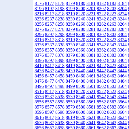
8176
8177
8178
8179
8180
8181
8182
8183
8184
8196
8197
8198
8199
8200
8201
8202
8203
8204
8216
8217
8218
8219
8220
8221
8222
8223
8224
8236
8237
8238
8239
8240
8241
8242
8243
8244
8256
8257
8258
8259
8260
8261
8262
8263
8264
8276
8277
8278
8279
8280
8281
8282
8283
8284
8296
8297
8298
8299
8300
8301
8302
8303
8304
8316
8317
8318
8319
8320
8321
8322
8323
8324
8336
8337
8338
8339
8340
8341
8342
8343
8344
8356
8357
8358
8359
8360
8361
8362
8363
8364
8376
8377
8378
8379
8380
8381
8382
8383
8384
8396
8397
8398
8399
8400
8401
8402
8403
8404
8416
8417
8418
8419
8420
8421
8422
8423
8424
8436
8437
8438
8439
8440
8441
8442
8443
8444
8456
8457
8458
8459
8460
8461
8462
8463
8464
8476
8477
8478
8479
8480
8481
8482
8483
8484
8496
8497
8498
8499
8500
8501
8502
8503
8504
8516
8517
8518
8519
8520
8521
8522
8523
8524
8536
8537
8538
8539
8540
8541
8542
8543
8544
8556
8557
8558
8559
8560
8561
8562
8563
8564
8576
8577
8578
8579
8580
8581
8582
8583
8584
8596
8597
8598
8599
8600
8601
8602
8603
8604
8616
8617
8618
8619
8620
8621
8622
8623
8624
8636
8637
8638
8639
8640
8641
8642
8643
8644
8656
8657
8658
8659
8660
8661
8662
8663
8664