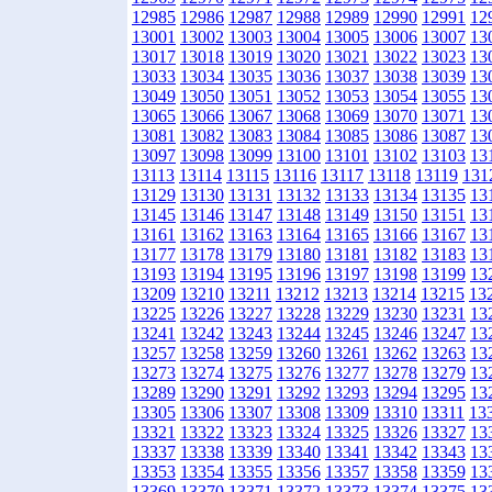
12985
12986
12987
12988
12989
12990
12991
12
13001
13002
13003
13004
13005
13006
13007
13
13017
13018
13019
13020
13021
13022
13023
13
13033
13034
13035
13036
13037
13038
13039
13
13049
13050
13051
13052
13053
13054
13055
13
13065
13066
13067
13068
13069
13070
13071
13
13081
13082
13083
13084
13085
13086
13087
13
13097
13098
13099
13100
13101
13102
13103
13
13113
13114
13115
13116
13117
13118
13119
131
13129
13130
13131
13132
13133
13134
13135
13
13145
13146
13147
13148
13149
13150
13151
13
13161
13162
13163
13164
13165
13166
13167
13
13177
13178
13179
13180
13181
13182
13183
13
13193
13194
13195
13196
13197
13198
13199
13
13209
13210
13211
13212
13213
13214
13215
13
13225
13226
13227
13228
13229
13230
13231
13
13241
13242
13243
13244
13245
13246
13247
13
13257
13258
13259
13260
13261
13262
13263
13
13273
13274
13275
13276
13277
13278
13279
13
13289
13290
13291
13292
13293
13294
13295
13
13305
13306
13307
13308
13309
13310
13311
13
13321
13322
13323
13324
13325
13326
13327
13
13337
13338
13339
13340
13341
13342
13343
13
13353
13354
13355
13356
13357
13358
13359
13
13369
13370
13371
13372
13373
13374
13375
13